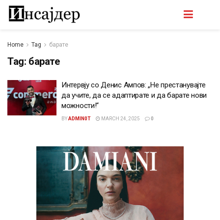
Home
Tag
барате
Tag:
барате
Интервју со Денис Ампов: „Не престанувајте
да учите, да се адаптирате и да барате нови
можности!“
BY
ADMIN0T
MARCH 24, 2025
0