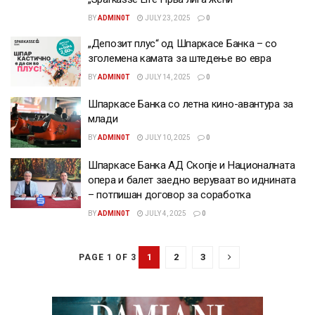
BY
ADMIN0T
JULY 23, 2025
0
„Депозит плус“ од Шпаркасе Банка – со
зголемена камата за штедење во евра
BY
ADMIN0T
JULY 14, 2025
0
Шпаркасе Банка со летна кино-авантура за
млади
BY
ADMIN0T
JULY 10, 2025
0
Шпаркасе Банка АД Скопје и Националната
опера и балет заедно веруваат во иднината
– потпишан договор за соработка
BY
ADMIN0T
JULY 4, 2025
0
1
2
3
PAGE 1 OF 3