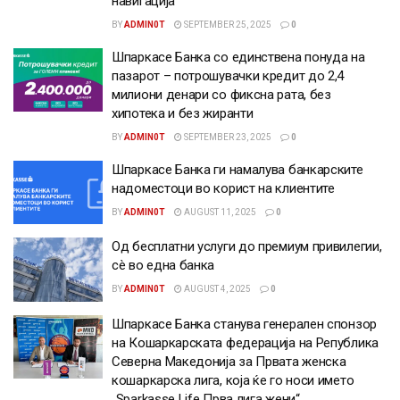
навигација
BY
ADMIN0T
SEPTEMBER 25, 2025
0
Шпаркасе Банка со единствена понуда на
пазарот – потрошувачки кредит до 2,4
милиони денари со фиксна рата, без
хипотека и без жиранти
BY
ADMIN0T
SEPTEMBER 23, 2025
0
Шпаркасе Банка ги намалува банкарските
надоместоци во корист на клиентите
BY
ADMIN0T
AUGUST 11, 2025
0
Од бесплатни услуги до премиум привилегии,
сè во една банка
BY
ADMIN0T
AUGUST 4, 2025
0
Шпаркасе Банка станува генерален спонзор
на Кошаркарската федерација на Република
Северна Македонија за Првата женска
кошаркарска лига, која ќе го носи името
„Sparkasse Life Прва лига жени“