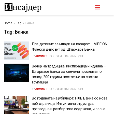
Home
Tag
Банка
Tag:
Банка
Прв депозит за млади на пазарот – VIBE ON
Флекси депозит од Шпаркасе Банка
BY
ADMIN0T
NOVEMBER 4, 2025
0
Вечер на традиција, инспирација и иднина –
Шпаркасе Банка со свечена прослава по
повод 200 години постоење на својата
Групација
BY
ADMIN0T
NOVEMBER 3, 2025
0
Во годината на јубилејот, НЛБ Банка со нова
веб страница: Интуитивна структура,
прегледна и разбирлива содржина, и лесна