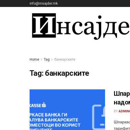
info@insajder.mk
Home
Tag
банкарските
Tag:
банкарските
Шпар
надо
BY
ADMIN
Шпаркас
тарифит