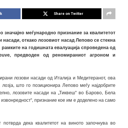
k
Share on Twitter
о значајно меѓународно признание за квалитетот
 насади, откако лозовиот насад Лепово се стекна
о рамките на годишната евалуација спроведена од
leuve, предводен од реномираниот агроном и
рирани лозови насади од Италија и Медитеранот, ова
1 лозја, што го позиционира Лепово меѓу најдобрите
елно, лозовите насади на „Тиквеш“ во Барово, Бела
а извонредност“, признание кое им е доделено на само
т потврда дека квалитетот на виното започнува во