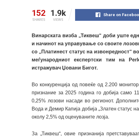
152
1.9k
Share on Faceboo
SHARES
VIEWS
Винарската визба „Тиквеш“ доби уште едн
и начинот на управување со своите лозови
со „Платинест статус на извонредност“ в
меѓународниот експертски тим на Per
истражувач Џовани Бигот.
Во конкуренција од повеќе од 2.200 монито
признание за 2025 година го добија само 1
0,25% лозови насади во регионот. Дополнит
Вода и Демир Капија добија „Златен статус н
околу 2,5% од оценуваните лозја.
За „Тиквеш“, овие признанија претставуваа