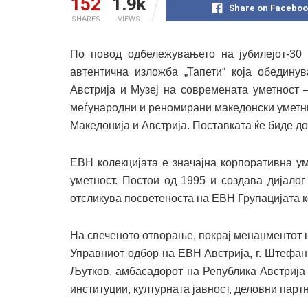
152
1.9k
Share on Faceboo
SHARES
VIEWS
По повод одбележувањето на јубилејот-30
автентична изложба „Тапети“ која обедину
Австрија и Музеј на современата уметност 
меѓународни и реномирани македонски уметн
Македонија и Австрија. Поставката ќе биде до
ЕВН колекцијата е значајна корпоративна у
уметност. Постои од 1995 и создава дијалог
отсликува посветеноста на ЕВН Групацијата к
На свеченото отворање, покрај менаџментот 
Управниот одбор на ЕВН Австрија, г. Штефан
Љутков, амбасадорот на Република Австрија
институции, културната јавност, деловни партн