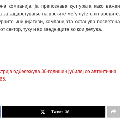
на компанија, ја препознава културата како важен
а за зацврстување на врските меѓу луѓето и народите.
урните иницијативи, компанијата останува посветена
т сектор, туку и во заедниците во кои делува.
трија одбележува 30-годишен јубилеј со автентична
365
.
Tweet
38