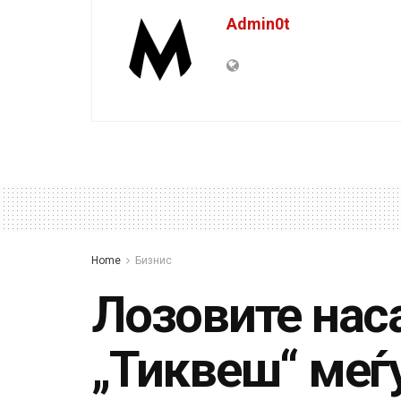
Admin0t
Home
Бизнис
Лозовите наса
„Тиквеш“ меѓу