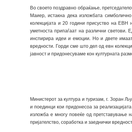
Во своето поздравно обраќање, претседатело
Маиер, истакна дека изложбата симболично 
колекцијата и 20 години присуство на ЕВН н
уметноста припаѓаат на различни светови. Е
инспирира идеи и емоции. Но и двете имаат
вредности. Горди сме што дел од евн колекц
јавност и придонесуваме кон културната разме
Министерот за култура и туризам, г. Зоран Љ
и поединци кои придонесоа за реализацијата 
изложба е многу повеќе од претставување н
пријателство, соработка и заеднички вредност