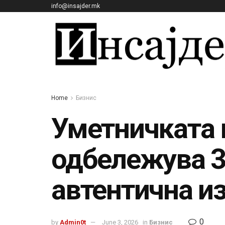
info@insajder.mk
Home
Бизнис
Уметничката 
одбележува 3
автентична и
0
by
Admin0t
June 3, 2026
in
Бизнис