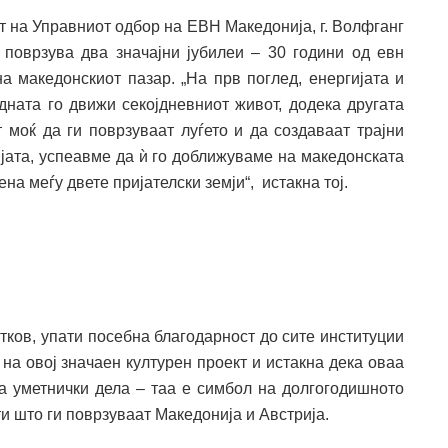
т на Управниот одбор на ЕВН Македонија, г. Волфганг
поврзува два значајни јубилеи – 30 години од евн
а македонскиот пазар. „На прв поглед, енергијата и
дната го движи секојдневниот живот, додека другата
 моќ да ги поврзуваат луѓето и да создаваат трајни
ијата, успеавме да ѝ го доближуваме на македонската
на меѓу двете пријателски земји“, истакна тој.
утков, упати посебна благодарност до сите институции
на овој значаен културен проект и истакна дека оваа
а уметнички дела – таа е симбол на долгогодишното
и што ги поврзуваат Македонија и Австрија.