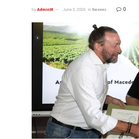
0
by
Admin0t
June 3, 2026
in
Бизнис