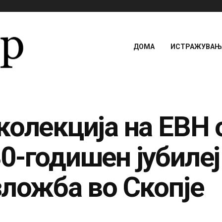
ДОМА
ИСТРАЖУВАЊА
колекција на ЕВН 
0-годишен јубилеј
зложба во Скопје