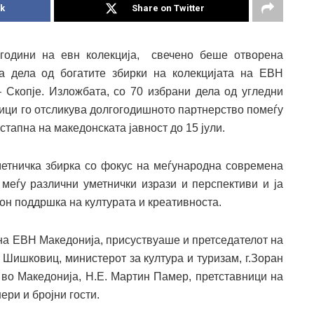
k
Share on Twitter
 години на евн колекција, свечено беше отворена
ва дела од богатите збирки на колекцијата на ЕВН
– Скопје. Изложбата, со 70 избрани дела од угледни
ици го отсликува долгогодишното партнерство помеѓу
стапна на македонската јавност до 15 јули.
метничка збирка со фокус на меѓународна современа
 меѓу различни уметнички изрази и перспективи и ја
он поддршка на културата и креативноста.
на ЕВН Македонија, присуствуаше и претседателот на
 Шишковиц, министерот за култура и туризам, г.Зоран
 во Македонија, Н.Е. Мартин Памер, претставници на
ери и бројни гости.