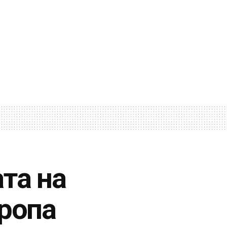
та на
вропа