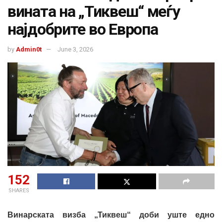
вината на „Тиквеш“ меѓу
најдобрите во Европа
by
Admin0t
June 3, 2026
152
SHARES
Винарската визба „Тиквеш“ доби уште едно