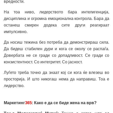
вредности.
На тоа ниво, лидерството бара интелигенција,
дисциплина и огромна емоционална контрола. Бара да
останеш смирен додека сите други реагираат
импулсивно.
Да носиш тежина без потреба да демонстрираш сила.
Да бидеш стабилен дури и кога се околу се распаѓа.
Довербата не се гради со допадливост. Се гради со
конзистентност. Со интегритет. Со јасност.
Луѓето треба точно да знаат кој си кога ќе влезеш во
просторија. И што никогаш нема да направиш. Тоа е
лидерство.
Маркетинг
365
: Како е да се биде жена на врв?