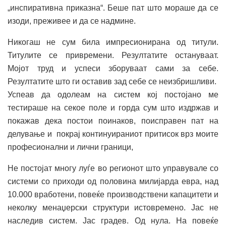
„инспиративна приказна“. Беше пат што мораше да се
изоди, преживее и да се надмине.
Никогаш не сум била импресионирана од титули.
Титулите се привремени. Резултатите остануваат.
Мојот труд и успеси зборуваат сами за себе.
Резултатите што ги оставив зад себе се неизбришливи.
Успеав да одолеам на систем кој постојано ме
тестираше на секое поле и горда сум што издржав и
покажав дека постои поинаков, поисправен пат на
делување и покрај континуираниот притисок врз моите
професионални и лични граници,
Не постојат многу луѓе во регионот што управувале со
системи со приходи од половина милијарда евра, над
10.000 вработени, повеќе производствени капацитети и
неколку менаџерски структури истовремено. Јас не
наследив систем. Јас градев. Од нула. На повеќе