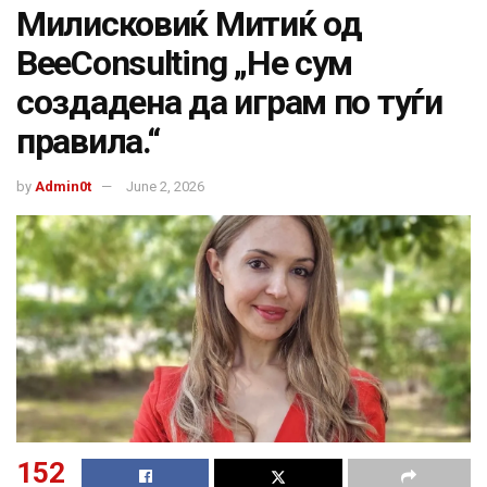
Милисковиќ Митиќ од
BeeConsulting „Не сум
создадена да играм по туѓи
правила.“
by
Admin0t
June 2, 2026
152