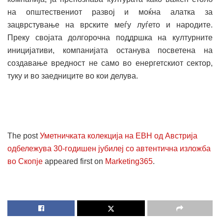
на општествениот развој и моќна алатка за
зацврстување на врските меѓу луѓето и народите.
Преку својата долгорочна поддршка на културните
иницијативи, компанијата останува посветена на
создавање вредност не само во енергетскиот сектор,
туку и во заедниците во кои делува.
The post
Уметничката колекција на ЕВН од Австрија
одбележува 30-годишен јубилеј со автентична изложба
во Скопје
appeared first on
Marketing365
.