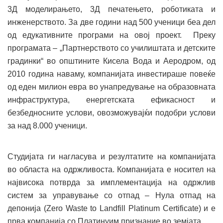
3Д моделирањето, 3Д печатењето, роботиката и
инженерството. За две години над 500 ученици беа дел
од едукативните програми на овој проект. Преку
програмата – „Партнерството со училиштата и детските
градинки“ во општините Кисела Вода и Аеродром, од
2010 година наваму, компанијата инвестираше повеќе
од еден милион евра во унапредување на образовната
инфраструктура, енергетската ефикасност и
безбедносните услови, овозможувајќи подобри услови
за над 8.000 ученици.
Студијата ги нагласува и резултатите на компанијата
во областа на одржливоста. Компанијата е носител на
највисока потврда за имплементација на одржлив
систем за управување со отпад – Нула отпад на
депонија (Zero Waste to Landfill Platinum Certificate) и е
прва компанија со Платинуим признание во земјата.