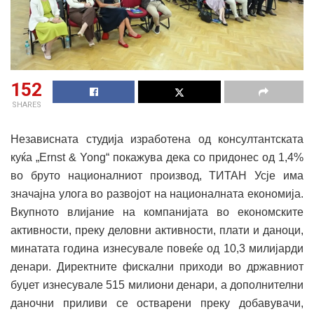
152
SHARES
Независната студија изработена од консултантската
куќа „Ernst & Yong“ покажува дека со придонес од 1,4%
во бруто националниот производ, ТИТАН Усје има
значајна улога во развојот на националната економија.
Вкупното влијание на компанијата во економските
активности, преку деловни активности, плати и даноци,
минатата година изнесувале повеќе од 10,3 милијарди
денари. Директните фискални приходи во државниот
буџет изнесувале 515 милиони денари, а дополнителни
даночни приливи се остварени преку добавувачи,