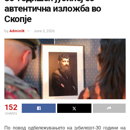
автентична изложба во
Скопје
by
Admin0t
June 3, 2026
152
SHARES
По повод одбележувањето на јубилејот-30 години на