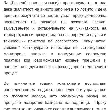
За „Тиквеш“, овие признанија претставуваат потврда
дека квалитетот на виното започнува во лозјето и дека
врвните резултати се постигнуваат преку долгорочна
посветеност на развојот на лозовите насади,
зачувувањето и истакнувањето на уникатноста на
тероарот, како и преку примена на современи научни и
технолошки пристапи во лозарството. Токму затоа,
„Тиквеш“ континуирано инвестира во истражување,
мониторинг, анализа и воведување современи
практики кои овозможуваат носење прецизни и
навремени одлуки во секоја фаза од производствениот
процес.
Во изминатите години компанијата воспостави
напреден систем за дигитално следење и управување
со лозовите насади, што овозможува развој на
прецизно лозарство базирано на податоци. Преку
системот континуирано се следат и анализираат голем