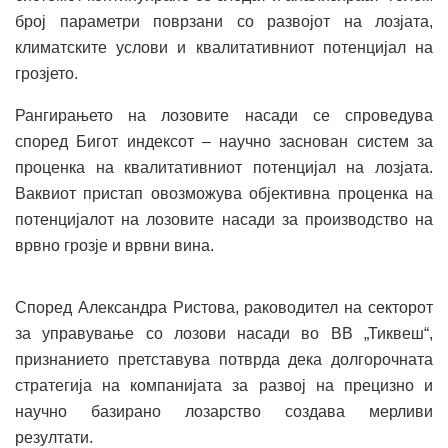
број параметри поврзани со развојот на лозјата,
климатските услови и квалитативниот потенцијал на
грозјето.
Рангирањето на лозовите насади се спроведува
според Бигот индексот – научно заснован систем за
проценка на квалитативниот потенцијал на лозјата.
Ваквиот пристап овозможува објективна проценка на
потенцијалот на лозовите насади за производство на
врвно грозје и врвни вина.
Според Александра Ристова, раководител на секторот
за управување со лозови насади во ВВ „Тиквеш“,
признанието претставува потврда дека долгорочната
стратегија на компанијата за развој на прецизно и
научно базирано лозарство создава мерливи
резултати.