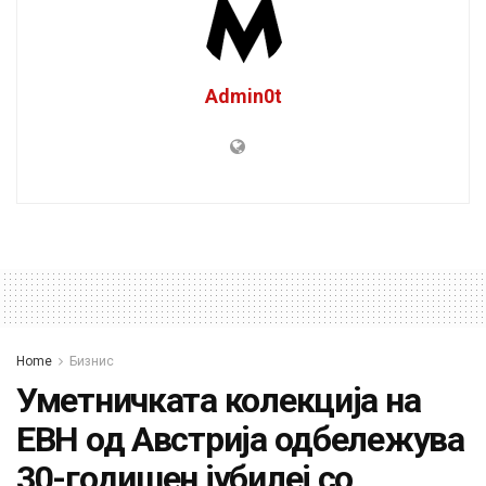
Admin0t
Home
Бизнис
Уметничката колекција на
ЕВН од Австрија одбележува
30-годишен јубилеј со