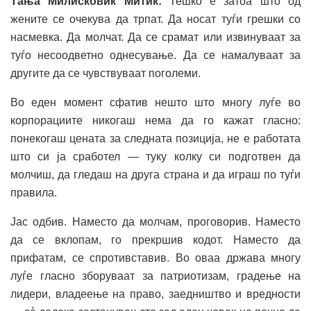
Тања Милисковиќ Митиќ:
Тешко е затоа што од
жените се очекува да трпат. Да носат туѓи грешки со
насмевка. Да молчат. Да се срамат или извинуваат за
туѓо несоодветно однесување. Да се намалуваат за
другите да се чувствуваат поголеми.
Во еден момент сфатив нешто што многу луѓе во
корпорациите никогаш нема да го кажат гласно:
понекогаш цената за следната позиција, не е работата
што си ја сработел — туку колку си подготвен да
молчиш, да гледаш на друга страна и да играш по туѓи
правила.
Јас одбив. Наместо да молчам, проговорив. Наместо
да се вклопам, го прекршив кодот. Наместо да
прифатам, се спротивставив. Во оваа држава многу
луѓе гласно зборуваат за патриотизам, градење на
лидери, владеење на право, заедништво и вредности