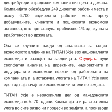
дистрибутери и градежни компании низ целата држава.
Компанијата обезбедува 249 директни работни места и
околу 6.700 индиректни работни места преку
добавувачите, клиентите и пошироката економска
активност, што претставува приближно 1% од вкупната
вработеност во државата.
Ова се клучните наоди од анализата за социо-
економското влијание на ТИТАН Усје врз националната
економија и развојот на заедницата.
Студијата
нуди
сеопфатна анализа на директните, индиректните и
индуцираните економски ефекти од работењето на
компанијата и ја истакнува улогата на ТИТАН Усје како
еден од најзначајните економски чинители во земјата.
ТИТАН Усје е нераскинлив дел од македонската
економија веќе 70 години. Компанијата игра стратешка
улога во сите развојни процеси во земјата, а производи