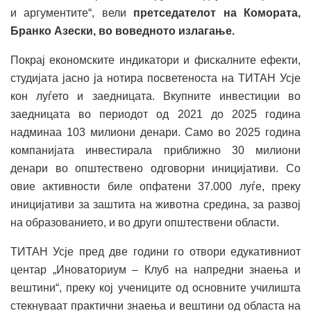
и аргументите“, вели
претседателот на Комората
,
Бранко Азески
,
во воведното излагање.
Покрај економските индикатори и фискалните ефекти,
студијата јасно ја нотира посветеноста на ТИТАН Усје
кон луѓето и заедницата. Вкупните инвестиции во
заедницата во периодот од 2021 до 2025 година
надминаа 103 милиони денари. Само во 2025 година
компанијата инвестирала приближно 30 милиони
денари во општествено одговорни иницијативи. Со
овие активности биле опфатени 37.000 луѓе, преку
иницијативи за заштита на животна средина, за развој
на образованието, и во други општествени области.
ТИТАН Усје пред две години го отвори едукативниот
центар „Иноваториум – Клуб на напредни знаења и
вештини“, преку кој учениците од основните училишта
стекнуваат практични знаења и вештини од областа на