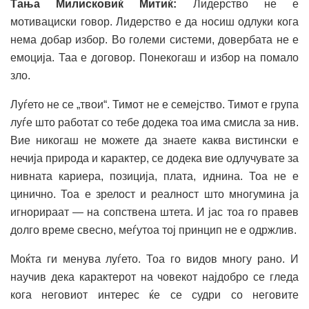
Тања Милисковиќ Митиќ:
Лидерство не е
мотивациски говор. Лидерство е да носиш одлуки кога
нема добар избор. Во големи системи, довербата не е
емоција. Таа е договор. Понекогаш и избор на помало
зло.
Луѓето не се „твои“. Тимот не е семејство. Тимот е група
луѓе што работат со тебе додека тоа има смисла за нив.
Вие никогаш не можете да знаете каква вистински е
нечија природа и карактер, се додека вие одлучувате за
нивната кариера, позиција, плата, иднина. Тоа не е
цинично. Тоа е зрелост и реалност што многумина ја
игнорираат — на сопствена штета. И јас тоа го правев
долго време свесно, меѓутоа тој принцип не е одржлив.
Моќта ги менува луѓето. Тоа го видов многу рано. И
научив дека карактерот на човекот најдобро се гледа
кога неговиот интерес ќе се судри со неговите