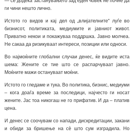
— сè додека застанувањето зад еден човек не почне да
ги чини нешто лично.
Истото го видов и кај дел од „влијателните“ луѓе во
бизнисот, политиката, медиумите и јавниот живот.
Приватно некои и покажуваа поддршка. Јавно молчеа.
Не сакаа да ризикуваат интереси, позиции или односи.
Во најмоќните глобални случаи денес, ќе видите иста
шема: Жените се тие што се распарчуваат јавно.
Моќните мажи остануваат моќни.
Истото го гледаме и тука. Во политика, бизнис, медиуми
– кога доаѓа време за последици, најчесто ги носат
жените. Јас тоа никогаш не го прифатив. И да – платив
цена.
И денес се соочувам со напади, дискредитации, закани
и обиди за бришење на сè што сум изградила. Но