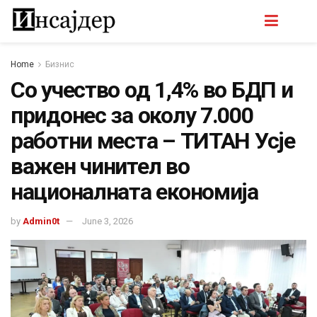
Home
Бизнис
Со учество од 1,4% во БДП и
придонес за околу 7.000
работни места – ТИТАН Усје
важен чинител во
националната економија
by
Admin0t
June 3, 2026