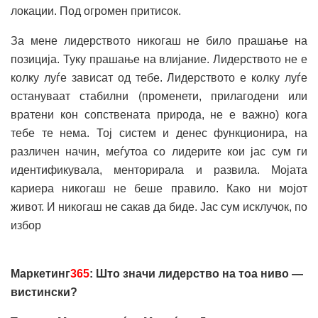
локации. Под огромен притисок.
За мене лидерството никогаш не било прашање на
позиција. Туку прашање на влијание. Лидерството не е
колку луѓе зависат од тебе. Лидерството е колку луѓе
остануваат стабилни (променети, прилагодени или
вратени кон сопствената природа, не е важно) кога
тебе те нема. Тој систем и денес функционира, на
различен начин, меѓутоа со лидерите кои јас сум ги
идентификувала, менторирала и развила. Мојата
кариера никогаш не беше правило. Како ни мојот
живот. И никогаш не сакав да биде. Јас сум исклучок, по
избор
Маркетинг
365
: Што значи лидерство на тоа ниво —
вистински?