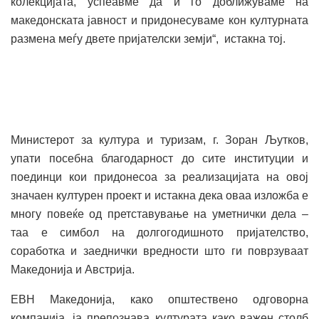
колекцијата, успеавме да ѝ го доближуваме на
македонската јавност и придонесуваме кон културната
размена меѓу двете пријателски земји“, истакна тој.
Министерот за култура и туризам, г. Зоран Љутков,
упати посебна благодарност до сите институции и
поединци кои придонесоа за реализацијата на овој
значаен културен проект и истакна дека оваа изложба е
многу повеќе од претставување на уметнички дела –
таа е симбол на долгогодишното пријателство,
соработка и заеднички вредности што ги поврзуваат
Македонија и Австрија.
ЕВН Македонија, како општествено одговорна
компанија, ја препознава културата како важен столб