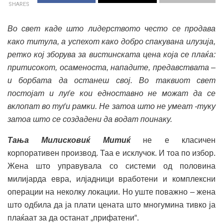
SHARES
Во свет каде што лидерството често се продава
како титула, а успехот како добро спакувана илузија,
ретко кој зборува за вистинската цена која се плаќа:
притисокот, осаменоста, нападите, предавствата –
и борбата да останеш свој. Во таквиот свет
постојат и луѓе кои едноставно не можат да се
вклопат во туѓи рамки. Не затоа што не умеат -туку
затоа што се создадени да водат поинаку.
Тања Милисковиќ Митиќ
не е класичен
корпоративен производ. Таа е исклучок. И тоа по избор.
Жена што управувала со системи од половина
милијарда евра, илјадници вработени и комплексни
операции на неколку локации. Но уште поважно – жена
што одбила да ја плати цената што многумина тивко ја
плаќаат за да останат „прифатени“.