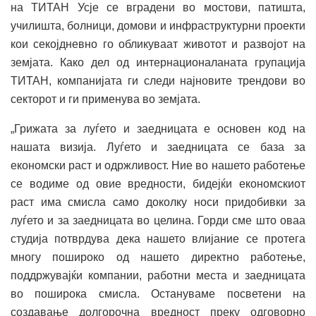
на ТИТАН Усје се вградени во мостови, патишта,
училишта, болници, домови и инфраструктурни проекти
кои секојдневно го обликуваат животот и развојот на
земјата. Како дел од интернационаланата групација
ТИТАН, компанијата ги следи најновите трендови во
секторот и ги применува во земјата.
„Грижата за луѓето и заедницата е основен код на
нашата визија. Луѓето и заедницата се база за
економски раст и одржливост. Ние во нашето работење
се водиме од овие вредности, бидејќи економскиот
раст има смисла само доколку носи придобивки за
луѓето и за заедницата во целина. Горди сме што оваа
студија потврдува дека нашето влијание се протега
многу пошироко од нашето директно работење,
поддржувајќи компании, работни места и заедницата
во поширока смисла. Остануваме посветени на
создавање долгорочна вредност преку одговорно