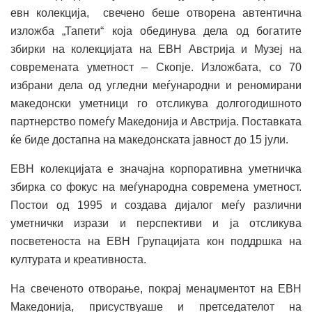
евн колекција, свечено беше отворена автентична
изложба „Тапети“ која обединува дела од богатите
збирки на колекцијата на ЕВН Австрија и Музеј на
современата уметност – Скопје. Изложбата, со 70
избрани дела од угледни меѓународни и реномирани
македонски уметници го отсликува долгогодишното
партнерство помеѓу Македонија и Австрија. Поставката
ќе биде достапна на македонската јавност до 15 јули.
ЕВН колекцијата е значајна корпоративна уметничка
збирка со фокус на меѓународна современа уметност.
Постои од 1995 и создава дијалог меѓу различни
уметнички изрази и перспективи и ја отсликува
посветеноста на ЕВН Групацијата кон поддршка на
културата и креативноста.
На свеченото отворање, покрај менаџментот на ЕВН
Македонија, присуствуаше и претседателот на