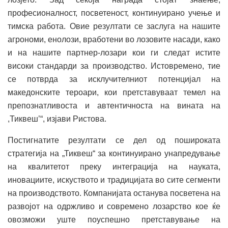
професионалност, посветеност, континуирано учење и
тимска работа. Овие резултати се заслуга на нашите
агрономи, енолози, вработени во лозовите насади, како
и на нашите партнер-лозари кои ги следат истите
високи стандарди за производство. Истовремено, тие
се потврда за исклучителниот потенцијал на
македонските тероари, кои претставуваат темел на
препознатливоста и автентичноста на вината на
,Тиквеш’“, изјави Ристова.
Постигнатите резултати се дел од пошироката
стратегија на „Тиквеш“ за континуирано унапредување
на квалитетот преку интеграција на науката,
иновациите, искуството и традицијата во сите сегменти
на производството. Компанијата останува посветена на
развојот на одржливо и современо лозарство кое ќе
овозможи уште поуспешно претставување на