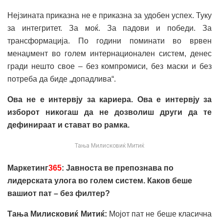
Нејзината приказна не е приказна за удобен успех. Туку
за интегритет. За моќ. За падови и победи. За
трансформација. По години поминати во врвен
менаџмент во голем интернационален систем, денес
гради нешто свое – без компромиси, без маски и без
потреба да биде „допадлива“.
Ова не е интервју за кариера. Ова е интервју за
изборот никогаш да не дозволиш други да те
дефинираат и стават во рамка.
Тања Милисковиќ Митиќ
Маркетинг
365
: Јавноста ве препознава по
лидерската улога во голем систем. Каков беше
вашиот пат – без филтер?
Тања Милисковиќ Митиќ:
Мојот пат не беше класична