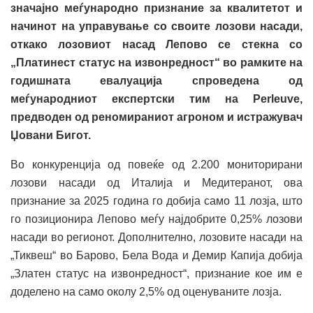
значајно меѓународно признание за квалитетот и
начинот на управување со своите лозови насади,
откако лозовиот насад Лепово се стекна со
„Платинест статус на извонредност“ во рамките на
годишната евалуација спроведена од
меѓународниот експертски тим на Perleuve,
предводен од реномираниот агроном и истражувач
Џовани Бигот.
Во конкуренција од повеќе од 2.200 мониторирани
лозови насади од Италија и Медитеранот, ова
признание за 2025 година го добија само 11 лозја, што
го позиционира Лепово меѓу најдобрите 0,25% лозови
насади во регионот. Дополнително, лозовите насади на
„Тиквеш“ во Барово, Бела Вода и Демир Капија добија
„Златен статус на извонредност“, признание кое им е
доделено на само околу 2,5% од оценуваните лозја.