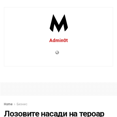
Admin0t
Home
Бизнис
Лозовите насади на тероар