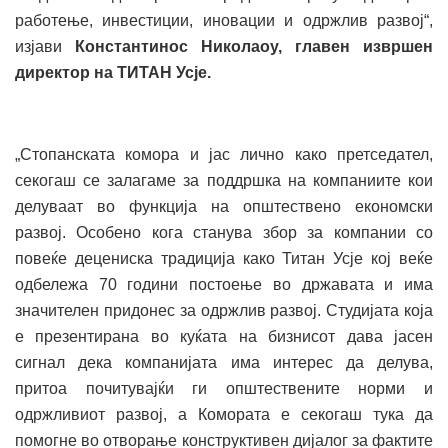
работење, инвестиции, иновации и одржлив развој“,
изјави
Константинос Николаоу, главен извршен
директор на ТИТАН Усје.
„Стопанската комора и јас лично како претседател,
секогаш се залагаме за поддршка на компаниите кои
делуваат во функција на општествено економски
развој. Особено кога станува збор за компании со
повеќе децениска традиција како Титан Усје кој веќе
одбележа 70 години постоење во државата и има
значителен придонес за одржлив развој. Студијата која
е презентирана во куќата на бизнисот дава јасен
сигнал дека компанијата има интерес да делува,
притоа почитувајќи ги општествените норми и
одржливиот развој, а Комората е секогаш тука да
помогне во отворање конструктивен дијалог за фактите