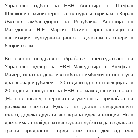
Управниот одбор на ЕВН Австрија, г. Штефан
Шишковиц, министерот за култура и туризам, г.Зоран
Љутков, амбасадорот на Република Австрија во
Македонија, Н.Е. Мартин Памер, претставници на
институции, културната јавност, деловни партнери и
бројни гости.
Во своето поздравно обраќање, претседателот на
Управниот одбор на ЕВН Македонија, г. Волфганг
Маиер, истакна дека изложбата симболично поврзува
два значајни јубилеи – 30 години од евн колекцијата и
20 години присуство на ЕВН на македонскиот пазар.
„На прв поглед, енергијата и уметноста припаѓаат на
различни светови. Едната го движи секојдневниот
живот, додека другата инспирира идеи и емоции. Но и
двете имаат моќ да ги поврзуваат луѓето и да создаваат
трајни вредности. Горди сме што дел од евн