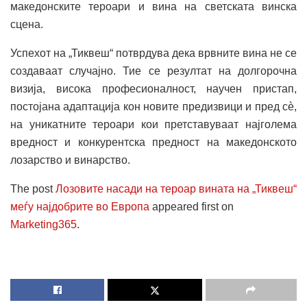
македонските тероари и вина на светската винска
сцена.
Успехот на „Тиквеш“ потврдува дека врвните вина не се
создаваат случајно. Тие се резултат на долгорочна
визија, висока професионалност, научен пристап,
постојана адаптација кон новите предизвици и пред сè,
на уникатните тероари кои претставуваат најголема
вредност и конкурентска предност на македонското
лозарство и винарство.
The post
Лозовите насади на тероар вината на „Тиквеш“
меѓу најдобрите во Европа
appeared first on
Marketing365
.