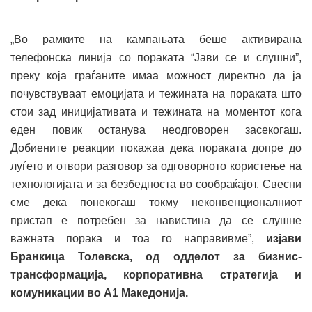
„Во рамките на кампањата беше активирана
телефонска линија со пораката “Јави се и слушни”,
преку која граѓаните имаа можност директно да ја
почувствуваат емоцијата и тежината на пораката што
стои зад иницијативата и тежината на моментот кога
еден повик останува неодговорен засекогаш.
Добиените реакции покажаа дека пораката допре до
луѓето и отвори разговор за одговорното користење на
технологијата и за безбедноста во сообраќајот. Свесни
сме дека понекогаш токму неконвенционалниот
пристап е потребен за навистина да се слушне
важната порака и тоа го направивме”,
изјави
Бранкица Толевска, од одделот за бизнис-
трансформација, корпоративна стратегија и
комуникации во А1 Македонија.