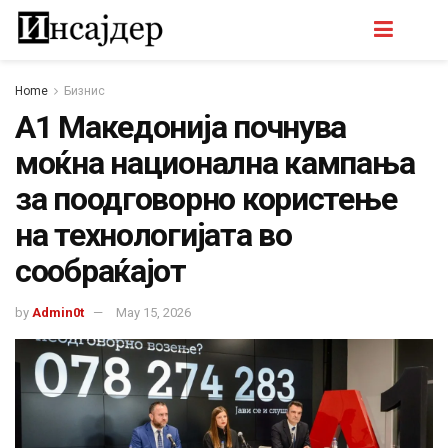
Home
Бизнис
A1 Македонија почнува
моќна национална кампања
за поодговорно користење
на технологијата во
сообраќајот
by
Admin0t
May 15, 2026