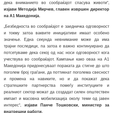
дека вниманието во сообраќајот спасува животи“,
изјави Методија Мирчев, главен извршен директор
на А1 Македонија.
„Безбедноста во сообраќајот е заедничка одговорност
и токму затоа ваквите иницијативи имаат особено
значење. Една секунда невнимание може да има
трајни последици, па затоа е важно континуирано да
потсетуваме дека секој од нас носи одговорност кога
учествува во сообраќајот. Кампањи како оваа на A1
Македонија придонесуваат пораката да стигне до што
поголем број граѓани, да поттикнат поголема свесност
и промена на навиките, но и да покажат дека
стратешките партнерства помеѓу институциите и
реалниот сектор можат да создадат силен општествен
импакт и масовна мобилизација околу теми од јавен
интерес“,
изјави Панче Тошковски, министер за
внатрешни работи.