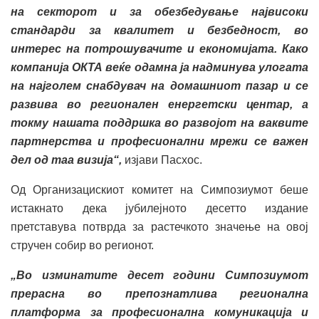
на секторот и за обезбедување највисоки
стандарди за квалитет и безбедност, во
интерес на потрошувачите и економијата. Како
компанија ОКТА веќе одамна ја надминува улогата
на најголем снабдувач на домашниот пазар и се
развива во регионален енергетски центар, а
токму нашата поддршка во развојот на ваквите
партнерства и професионални мрежи се важен
дел од таа визија“,
изјави Пасхос.
Од Организацискиот комитет на Симпозиумот беше
истакнато дека јубилејното десетто издание
претставува потврда за растечкото значење на овој
стручен собир во регионот.
„Во изминатите десет години Симпозиумот
прерасна во препознатлива регионална
платформа за професионална комуникација и