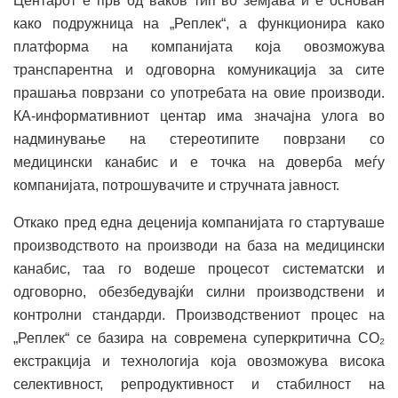
Центарот е прв од ваков тип во земјава и е основан
како подружница на „Реплек“, а функционира како
платформа на компанијата која овозможува
транспарентна и одговорна комуникација за сите
прашања поврзани со употребата на овие производи.
КА-информативниот центар има значајна улога во
надминување на стереотипите поврзани со
медицински канабис и е точка на доверба меѓу
компанијата, потрошувачите и стручната јавност.
Откако пред една деценија компанијата го стартуваше
производството на производи на база на медицински
канабис, таа го водеше процесот систематски и
одговорно, обезбедувајќи силни производствени и
контролни стандарди. Производствениот процес на
„Реплек“ се базира на современа суперкритична CO₂
екстракција и технологија која овозможува висока
селективност, репродуктивност и стабилност на