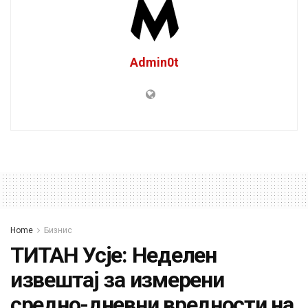
Admin0t
Home
Бизнис
ТИТАН Усје: Неделен
извештај за измерени
средно-дневни вредности на