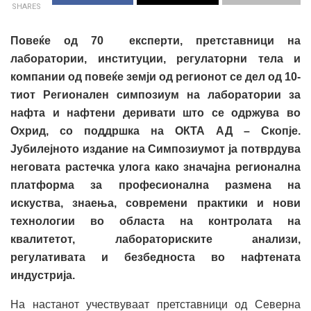
SHARES
Повеќе од 70 експерти, претставници на
лаборатории, институции, регулаторни тела и
компании од повеќе земји од регионот се дел од 10-
тиот Регионален симпозиум на лаборатории за
нафта и нафтени деривати што се одржува во
Охрид, со поддршка на ОКТА АД – Скопје.
Јубилејното издание на Симпозиумот ја потврдува
неговата растечка улога како значајна регионална
платформа за професионална размена на
искуства, знаења, современи практики и нови
технологии во областа на контролата на
квалитетот, лабораториските анализи,
регулативата и безбедноста во нафтената
индустрија.
На настанот учествуваат претставници од Северна