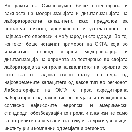
Во рамки на Симпозиумот беше потенцирана и
важноста на модернизацијата и дигитализацијата на
лабораториските капацитети, како предуслов за
поголема точност, доверливост и усогласеност со
највисоките европски и меѓународни стандарди. Во тој
контекст беше истакнат примерот на ОКТА, која во
изминатиот период изврши модернизација и
дигитализација на опремата за тестирање во својата
лабораторија за контрола на квалитетот на горивата, со
што таа го задржа својот статус на една од
најсовремените капацитети од ваков тип во регионот.
Лабораторијата на ОКТА е прва акредитирана
лабораторија од ваков тип во земјата и функционира
согласно највисоките европски и американски
стандарди, обезбедувајќи контрола и анализи не само
за потребите на компанијата, туку и за други увозници,
институции и компании од земјата и регионот.