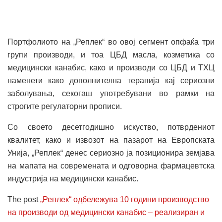
Портфолиото на „Реплек“ во овој сегмент опфаќа три
групи производи, и тоа ЦБД масла, козметика со
медицински канабис, како и производи со ЦБД и ТХЦ
наменети како дополнителна терапија кај сериозни
заболувања, секогаш употребувани во рамки на
строгите регулаторни прописи.
Со своето десетгодишно искуство, потврдениот
квалитет, како и извозот на пазарот на Европската
Унија, „Реплек“ денес сериозно ја позиционира земјава
на мапата на современата и одговорна фармацевтска
индустрија на медицински канабис.
The post
„Реплек“ одбележува 10 години производство
на производи од медицински канабис – реализиран и