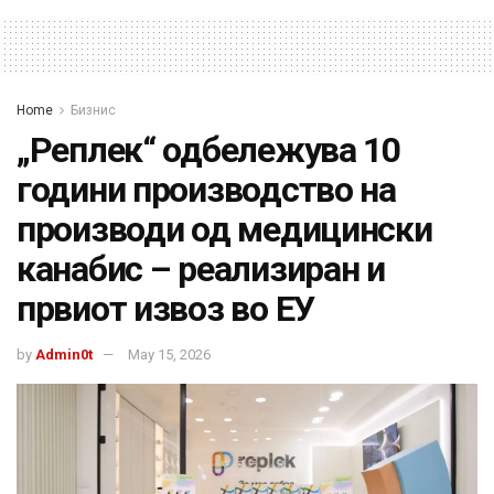
Home
Бизнис
„Реплек“ одбележува 10
години производство на
производи од медицински
канабис – реализиран и
првиот извоз во ЕУ
by
Admin0t
May 15, 2026