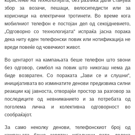
користење на технологијата, без разлика дали станува
збор за возачи, пешаци, велосипедисти или за
корисници на електрични тротинети. Во време кога
мобилниот телефон е постојан дел од секојдневието,
„Одговорно со технологијата“ испраќа јасна порака
дека ниту еден телефонски повик или нотификација не
вреди повеќе од човечкиот живот.
Во центарот на кампањата беше телефон што ѕвони
без одговор, симбол на повик што никогаш нема да
биде возвратен. Со пораката „Јави се и слушни“,
иницијативата во изминатите денови предизвика силни
реакции кај јавноста, отворајќи простор за разговор за
последиците од невниманието и за потребата од
поголема лична и колективна одговорност во
сообраќајот.
За само неколку денови, телефонскиот број од