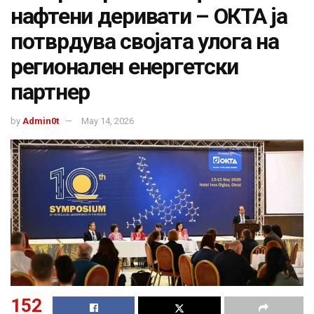
нафтени деривати – ОКТА ја
потврдува својата улога на
регионален енергетски
партнер
by
Admin0t
May 14, 2026
152