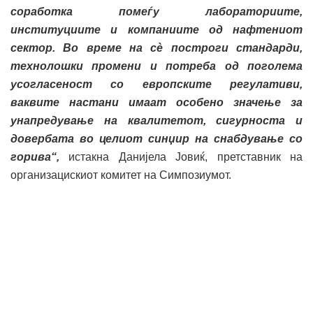
соработка помеѓу лабораториите,
институциите и компаниите од нафтениот
сектор. Во време на сè построги стандарди,
технолошки промени и потреба од поголема
усогласеност со европските регулативи,
ваквите настани имаат особено значење за
унапредување на квалитетот, сигурноста и
довербата во целиот синџир на снабдување со
горива“,
истакна Данијела Јовиќ, претставник на
организацискиот комитет на Симпозиумот.