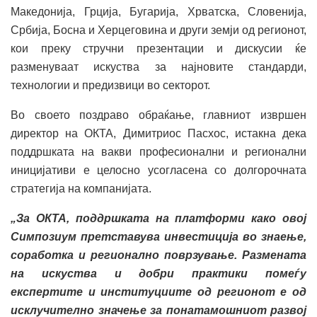
Македонија, Грција, Бугарија, Хрватска, Словенија,
Србија, Босна и Херцеговина и други земји од регионот,
кои преку стручни презентации и дискусии ќе
разменуваат искуства за најновите стандарди,
технологии и предизвици во секторот.
Во своето поздраво обраќање, главниот извршен
директор на ОКТА, Димитриос Пасхос, истакна дека
поддршката на вакви професионални и регионални
иницијативи е целосно усогласена со долгорочната
стратегија на компанијата.
„За ОКТА, поддршката на платформи како овој
Симпозиум претставува инвестиција во знаење,
соработка и регионално поврзување. Размената
на искуства и добри практики помеѓу
експертите и институциите од регионот е од
исклучително значење за понатамошниот развој