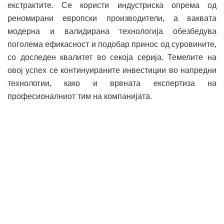
екстрактите. Се користи индустриска опрема од
реномирани европски производители, а ваквата
модерна и валидирана технологија обезбедува
поголема ефикасност и подобар принос од суровините,
со доследен квалитет во секоја серија. Темелите на
овој успех се континуираните инвестиции во напредни
технологии, како и врвната експертиза на
професионалниот тим на компанијата.