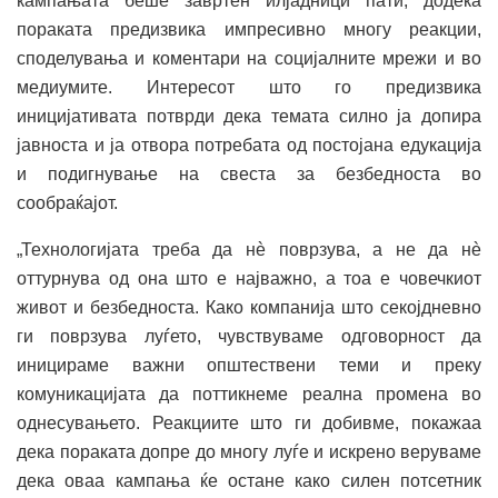
кампањата беше завртен илјадници пати, додека
пораката предизвика импресивно многу реакции,
споделувања и коментари на социјалните мрежи и во
медиумите. Интересот што го предизвика
иницијативата потврди дека темата силно ја допира
јавноста и ја отвора потребата од постојана едукација
и подигнување на свеста за безбедноста во
сообраќајот.
„Технологијата треба да нè поврзува, а не да нè
оттурнува од она што е најважно, а тоа е човечкиот
живот и безбедноста. Како компанија што секојдневно
ги поврзува луѓето, чувствуваме одговорност да
иницираме важни општествени теми и преку
комуникацијата да поттикнеме реална промена во
однесувањето. Реакциите што ги добивме, покажаа
дека пораката допре до многу луѓе и искрено веруваме
дека оваа кампања ќе остане како силен потсетник