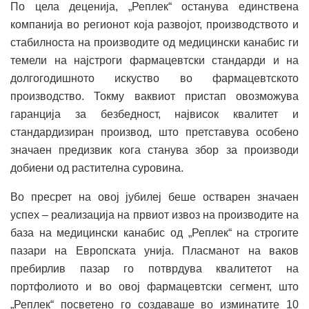
По цела деценија, „Реплек“ останува единствена
компанија во регионот која развојот, производството и
стабилноста на производите од медицински канабис ги
темели на најстроги фармацевтски стандарди и на
долгогодишното искуство во фармацевтското
производство. Токму ваквиот пристап овозможува
гаранција за безбедност, највисок квалитет и
стандардизиран производ, што претставува особено
значаен предизвик кога станува збор за производи
добиени од растителна суровина.
Во пресрет на овој јубилеј беше остварен значаен
успех – реализација на првиот извоз на производите на
база на медицински канабис од „Реплек“ на строгите
пазари на Европската унија. Пласманот на ваков
пребирлив пазар го потврдува квалитетот на
портфолиото и во овој фармацевтски сегмент, што
„Реплек“ посветено го создаваше во изминатите 10