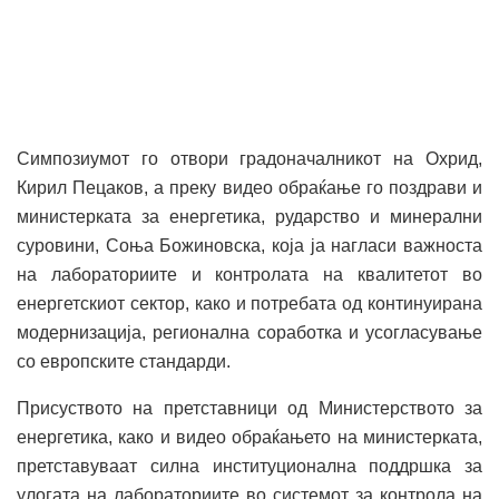
Симпозиумот го отвори градоначалникот на Охрид,
Кирил Пецаков, а преку видео обраќање го поздрави и
министерката за енергетика, рударство и минерални
суровини, Соња Божиновска, која ја нагласи важноста
на лабораториите и контролата на квалитетот во
енергетскиот сектор, како и потребата од континуирана
модернизација, регионална соработка и усогласување
со европските стандарди.
Присуството на претставници од Министерството за
енергетика, како и видео обраќањето на министерката,
претставуваат силна институционална поддршка за
улогата на лабораториите во системот за контрола на