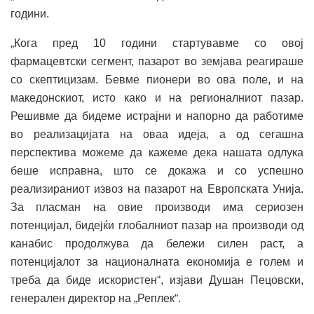
години.
„Кога пред 10 години стартувавме со овој
фармацевтски сегмент, пазарот во земјава реагираше
со скептицизам. Бевме пионери во ова поле, и на
македонскиот, исто како и на регионалниот пазар.
Решивме да бидеме истрајни и напорно да работиме
во реализацијата на оваа идеја, а од сегашна
перспектива можеме да кажеме дека нашата одлука
беше исправна, што се докажа и со успешно
реализираниот извоз на пазарот на Европската Унија.
За пласман на овие производи има сериозен
потенцијал, бидејќи глобалниот пазар на производи од
канабис продолжува да бележи силен раст, а
потенцијалот за националната економија е голем и
треба да биде искористен“, изјави Душан Пецовски,
генерален директор на „Реплек“.