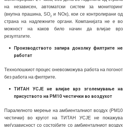
на независен, автоматски систем за мониторинг
(вкупна прашина, SO
и NOx), кои се контролирани од
2
страна на надлежните органи. Компанијата не е во
можност на каков било начин да влијае врз
резултатите.
Производството запира доколку филтрите не
работат
Технолошкиот процес оневозможува работа на погонот
без работа на филтрите.
ТИТАН УСЈЕ не влијае врз зголемување на
присуството на PM10 честички во воздухот
Паралелното мерење на амбиенталниот воздух (PM10
честички) во кругот на ТИТАН УСЈЕ не покажува
меѓузависност со состојбите со амбиенталниот воздух