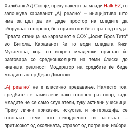
Халкбанк АД Скопје, преку пакетот за млади
Halk EZ
, го
започнува караванот „Ај реално“ – иницијатива што
има за цел да им даде простор на младите да
зборуваат отворено, без притисок и без страв од осуда.
Првата станица на караванот е СОУ „Јосип Броз Тито“
во Битола. Караванот ќе го води младата Кики
Мукаетова, која со искрен младешки пристап ќе
разговара со средношколците на теми блиски до
нивната реалност. Модератор на средбите ќе биде
младиот актер Дејан Димоски.
„
Ај реално
“ не е класично предавање. Наместо тоа,
средбите се замислени како отворен разговор, каде
младите не се само слушатели, туку активни учесници.
Преку лични приказни, искуства и интеракција, се
отвораат теми што секојдневно ги засегаат –
притисокот од околината, стравот од погрешни избори,