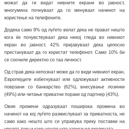
можат да ги видат нивните екрани во јавност,
многумина почнуваат да го менуваат начинот на
користење на телефоните.
Додека само 9% од луѓето велат дека не прават ништо
кога ќе почувствуваат дека некој гледа во нивниот
екран во јавност, 42% пријавуваат дека целосно
престануваат да го користат телефонот. Само 10% би
се соочиле директно со таа личност.
Од страв дека непознат може да го види нивниот екран,
Европејците избегнуваат или одложуваат активности
поврзани со банкарство (62%), внесување лозинки
(49%) или читање приватни пораки од партнер (43%).
Овие промени одразуваат поширока промена во
начинот на кој луѓето размислуваат за приватноста, не
само како нешто што се управува преку поставки на
уредот, туку и како нешто што зависи од околината.