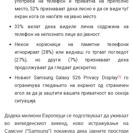
употреба на телефон е приватна на преполно
место, 52% признаваат дека лесно е да се види туѓ
екран кога сe наоѓате на јавно место.
33% велат дека виделе лична содржина на
телефон на непознато лице во јавност.
Некои корисници на паметни телефони
игнорираат (28%) или веднаш го тргаат погледот
(27%), но други (7%) признаваат дека
продолжуваат да гледаат дискретно.
Новиот Samsung Galaxy S26 Privacy Display
го
[1]
ограничува гледањето на екранот од страничен
агол за да ја заштити вашата приватност во секоја
ситуација.
Додека милиони Европејци се подготвуваат да уживаат
во велигденскиот викенд, ново истражување на
Самсунг (“Samsung”) покажува дека јавните простори