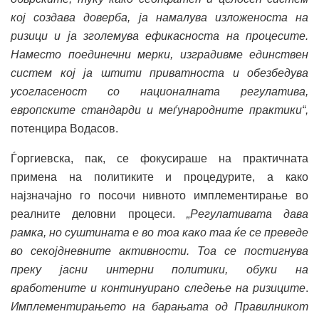
кој создава доверба, ја намалува изложеноста на
ризици и ја зголемува ефикасноста на процесите.
Наместо поединечни мерки, изградивме единствен
систем кој ја штити приватноста и обезбедува
усогласеност со националната регулатива,
европските стандарди и меѓународните практики“,
потенцира Водасов.
Ѓоргиевска, пак, се фокусираше на практичната
примена на политиките и процедурите, а како
најзначајно го посочи нивното имплементирање во
реалните деловни процеси.
„Регулативата дава
рамка, но суштината е во тоа како таа ќе се преведе
во секојдневните активности. Тоа се постигнува
преку јасни интерни политики, обуки на
вработените и континуирано следење на ризиците
.
Имплементирањето на барањата од Правилникот