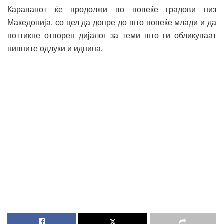
Караванот ќе продолжи во повеќе градови низ
Македонија, со цел да допре до што повеќе млади и да
поттикне отворен дијалог за теми што ги обликуваат
нивните одлуки и иднина.