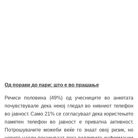
Од пораки до пари: што е во прашање
Речиси половина (49%) од учесниците во анкетата
почувствувале дека некој гледал во нивниот телефон
во јавност. Само 21% се согласуваат дека користењето
паметен телефон во јавност е приватна активност.
Потрошувачите можеби веќе го знаат овој ризик, но
новите наоди покажуваат дека видливите информации