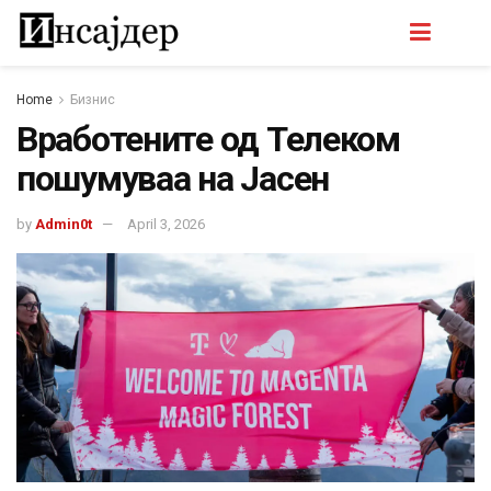
Home
Бизнис
Вработените од Телеком
пошумуваа на Јасен
by
Admin0t
April 3, 2026