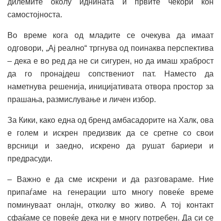
дилемите околу иднината и првите чекори кон
самостојноста.
Во време кога од младите се очекува да имаат
одговори, „Ај реално“ тргнува од поинаква перспектива
– дека е во ред да не си сигурен, но да имаш храброст
да го пронајдеш сопствениот пат. Наместо да
наметнува решенија, иницијативата отвора простор за
прашања, размислување и личен избор.
За Кики, како една од бренд амбасадорите на Халк, ова
е голем и искрен предизвик да се сретне со свои
врсници и заедно, искрено да рушат бариери и
предрасуди.
– Важно е да сме искрени и да разговараме. Ние
припаѓаме на генерации што многу повеќе време
поминуваат онлајн, отколку во живо. А тој контакт
сфаќаме се повеќе дека ни е многу потребен. Да си се