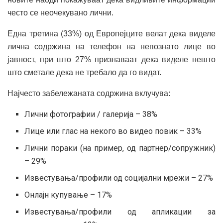
често се неочекувано лични.
Една третина (33%) од Европејците велат дека виделе
лична содржина на телефон на непознато лице во
јавност, при што 27% признаваат дека виделе нешто
што сметале дека не требало да го видат.
Најчесто забележаната содржина вклучува:
Лични фотографии / галерија – 38%
Лице или глас на некого во видео повик – 33%
Лични пораки (на пример, од партнер/сопружник)
– 29%
Известувања/профили од социјални мрежи – 27%
Онлајн купување – 17%
Известувања/профили од апликации за