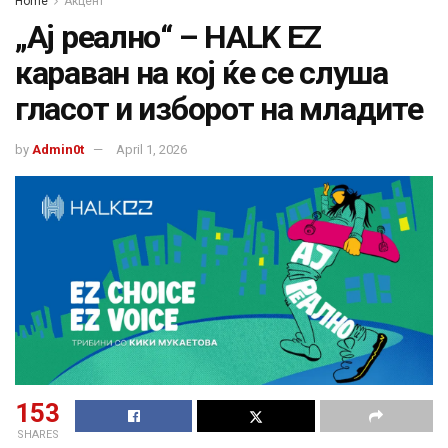
Home
Акцент
„Ај реално“ – HALK EZ
караван на кој ќе се слуша
гласот и изборот на младите
by
Admin0t
April 1, 2026
153
SHARES