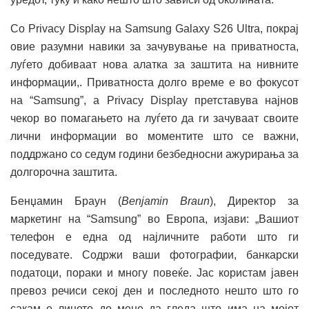
Со Privacy Display на Samsung Galaxy S26 Ultra, покрај
овие разумни навики за зачувување на приватноста,
луѓето добиваат нова алатка за заштита на нивните
информации,. Приватноста долго време е во фокусот
на “Samsung”, а Privacy Display претставува најнов
чекор во помагањето на луѓето да ги зачуваат своите
лични информации во моментите што се важни,
поддржано со седум години безбедносни ажурирања за
долгорочна заштита.
Бенџамин Браун (
Benjamin Braun
), Директор за
маркетинг на “Samsung” во Европа, изјави: „Вашиот
телефон е една од најличните работи што ги
поседувате. Содржи ваши фотографии, банкарски
податоци, пораки и многу повеќе. Јас користам јавен
превоз речиси секој ден и последното нешто што го
сакам е лицето до мене да гледа што има на мојот