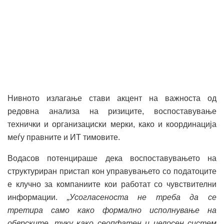
Нивното излагање стави акцент на важноста од
редовна анализа на ризиците, воспоставување
технички и организациски мерки, како и координација
меѓу правните и ИТ тимовите.
Водасов потенцираше дека воспоставувањето на
структуриран пристап кон управувањето со податоците
е клучно за компаниите кои работат со чувствителни
информации.
„Усогласеноста не треба да се
третира само како формално исполнување на
обврските, туку како сеопфатен и целосен систем