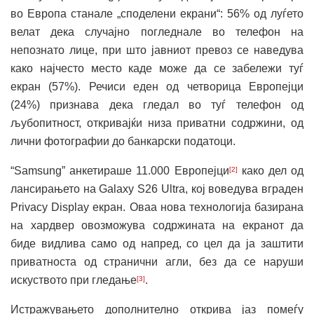
во Европа станале „споделени екрани“: 56% од луѓето
велат дека случајно погледнале во телефон на
непознато лице, при што јавниот превоз се наведува
како најчесто место каде може да се забележи туѓ
екран (57%). Речиси еден од четворица Европејци
(24%) признава дека гледал во туѓ телефон од
љубопитност, откривајќи низа приватни содржини, од
лични фотографии до банкарски податоци.
“Samsung” анкетираше 11.000 Европејци
како дел од
[2]
лансирањето на Galaxy S26 Ultra, кој воведува вграден
Privacy Display екран. Оваа нова технологија базирана
на хардвер овозможува содржината на екранот да
биде видлива само од напред, со цел да ја заштити
приватноста од странични агли, без да се наруши
искуството при гледање
.
[3]
Истражувањето дополнително открива јаз помеѓу