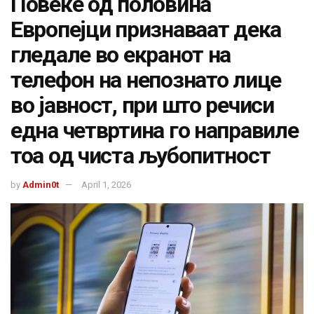
Повеќе од половина
Европејци признаваат дека
гледале во екранот на
телефон на непознато лице
во јавност, при што речиси
една четвртина го направиле
тоа од чиста љубопитност
by
Admin0t
April 1, 2026