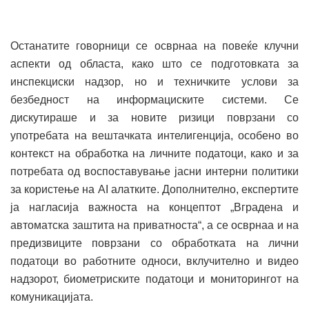
Останатите говорници се осврнаа на повеќе клучни
аспекти од областа, како што се подготовката за
инспекциски надзор, но и техничките услови за
безбедност на информациските системи. Се
дискутираше и за новите ризици поврзани со
употребата на вештачката интелигенција, особено во
контекст на обработка на личните податоци, како и за
потребата од воспоставување јасни интерни политики
за користење на AI алатките. Дополнително, експертите
ја нагласија важноста на концептот „Вградена и
автоматска заштита на приватноста“, а се осврнаа и на
предизвиците поврзани со обработката на лични
податоци во работните односи, вклучително и видео
надзорот, биометриските податоци и мониторингот на
комуникацијата.