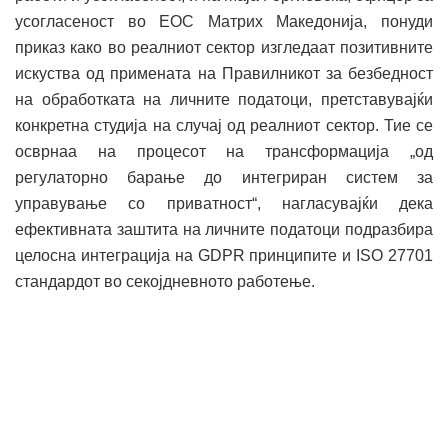
усогласеност во ЕОС Матрих Македонија, понуди
приказ како во реалниот сектор изгледаат позитивните
искуства од примената на Правилникот за безбедност
на обработката на личните податоци, претставувајќи
конкретна студија на случај од реалниот сектор. Тие се
осврнаа на процесот на трансформација „од
регулаторно барање до интегриран систем за
управување со приватност“, нагласувајќи дека
ефективната заштита на личните податоци подразбира
целосна интеграција на GDPR принципите и ISO 27701
стандардот во секојдневното работење.