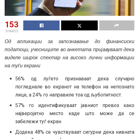
153
SHARES
Од апликации за запознавање до финансиски
податоци, учесниците во анкетата пријавуваат дека
виделе широк спектар на високо лични информации
на туѓи екрани
56% од луѓето признаваат дека случајно
погледнале во екранот на телефон на непознато
лице, а 24% го направиле тоа од љубопитност.
57% го идентификуваат јавниот превоз како
најверојатно место каде што може да се
забележи туѓ екран.
Додека 48% се чувствуваат сигурни дека нивната