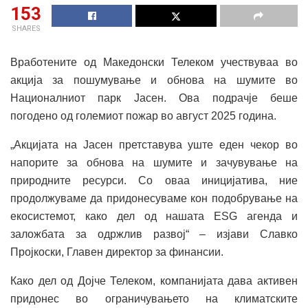
153
SHARES
Вработените од Македонски Телеком учествуваа во
акција за пошумување и обнова на шумите во
Националниот парк Јасен. Ова подрачје беше
погодено од големиот пожар во август 2025 година.
„Акцијата на Јасен претставува уште еден чекор во
напорите за обнова на шумите и зачувување на
природните ресурси. Со оваа иницијатива, ние
продолжуваме да придонесуваме кон подобрување на
екосистемот, како дел од нашата ESG агенда и
заложбата за одржлив развој“ – изјави Славко
Пројкоски, Главен директор за финансии.
Како дел од Дојче Телеком, компанијата дава активен
придонес во ограничувањето на климатските