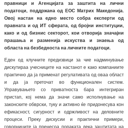
правници и Агенцијата за заштита на лични
податоци, поддржана од ЕОС Матрих Македонија.
Овој настан на едно место собра експерти од
правната и од ИТ сферата, од бројни институции,
како и од бизнис секторот, кои отворија значајни
прашања и разменија искуства и знаења од
областа на безбедноста на личните податоци.
Еден од клучните предизвици за чие надминување
дискутираа учесниците на настанот е како компаниите
практично да ја применат регулативата од оваа област
и да ја преточат во функционален систем.
Управувањето со приватноста бара интегриран
пристап, кој нема да значи само исполнување на
законските обврски, туку и активно ќе придонесува кон
ефикасност, сигурност и одржливост на деловните
процеси. Преку дискусии и практични примери,
говорниците ја пренесоа пораката дека заштитата на