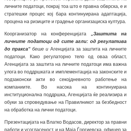
личните податоци, покрај тоа што е правна обврска, е и
стратешки процес кој бара континуирана адаптација,
процена на ризиците и градење организациска култура.
Коорганизатор на конференцијата
„Заштита на
личните податоци од сите агли: од регулатива
до пракса“
беше и
Агенцијата за заштита на личните
податоци. Како регулаторно тело од оваа област,
Агенцијата за заштита на личните податоци има важна
улога во поддршката и имплементација на законските и
подзаконски акти во секојдневното работење на
компаниите. Во насока на континуирана
институционална поддршка, Агенцијата ќе реализира и
обуки за спроведување на Правилникот за безбедност
на обработка на лични податоци.
Презентацијата на Влатко Водасов, директор за правни
работи и усогласеност, и на Маја Ѓоргиевска, офицер за