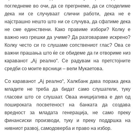
погледнеме во очи, да се прегрнеме, да си споделиме
дека ни се случуваат слични работи, дека не е
најстрашно нешто што ни се случува, да сфатиме дека
не сме единствени. Како правиме избори? Колку е
важно низ грешки да учиме? Да разговараме искрено?
Колку често си го слушаме сопствениот глас? Ова се
важни прашања што ќе се обидеме да ги отвориме низ
караванот „Ај реално“. Се радувам на претстојните
средби со моите врсници – вели Мукаетова.
Со караванот „Ај реално“, Халкбанк дава порака дека
младите не треба да бидат само слушатели, туку
гласови што се слушаат. Оваа иницијатива е дел од
пошироката посветеност на банката да создава
вредност за младата генерација, не само преку
финансиски производи, туку и преку поддршка на
нивниот развој, самодоверба и право на избор.