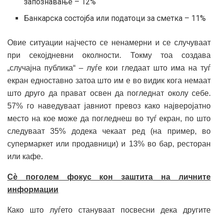
запознавање – 12%
Банкарска состојба или податоци за сметка – 11%
Овие ситуации најчесто се ненамерни и се случуваат
при секојдневни околности. Токму тоа создава
„случајна публика“ – луѓе кои гледаат што има на туѓ
екран едноставно затоа што им е во видик кога немаат
што друго да прават освен да погледнат околу себе.
57% го наведуваат јавниот превоз како најверојатно
место на кое може да погледнеш во туѓ екран, по што
следуваат 35% додека чекаат ред (на пример, во
супермаркет или продавници) и 13% во бар, ресторан
или кафе.
Сè поголем фокус кон заштита на личните
информации
Како што луѓето стануваат посвесни дека другите