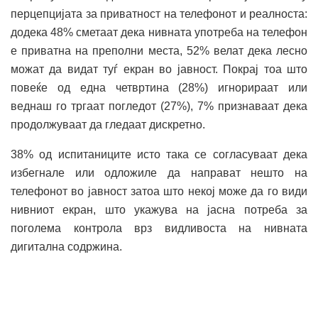
перцепцијата за приватност на телефонот и реалноста:
додека 48% сметаат дека нивната употреба на телефон
е приватна на преполни места, 52% велат дека лесно
можат да видат туѓ екран во јавност. Покрај тоа што
повеќе од една четвртина (28%) игнорираат или
веднаш го тргаат погледот (27%), 7% признаваат дека
продолжуваат да гледаат дискретно.
38% од испитаниците исто така се согласуваат дека
избегнале или одложиле да направат нешто на
телефонот во јавност затоа што некој може да го види
нивниот екран, што укажува на јасна потреба за
поголема контрола врз видливоста на нивната
дигитална содржина.