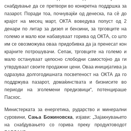
снабдување да се претвори во конкретна поддршка за
пазарот. Поради тоа, почнувајќи од денеска, па сè до
крајот на месец март, ОКТА воведува попуст од 2
денари по литар за дизел и бензини
,
за трговците на
големо и мало кои набавуваат горива од ОКТА, со што
им се овозможува оваа придобивка да ја пренесат кон
крајните потрошувачи. Сепак, трговците на големо и
мало остануваат целосно слободни самостојно да ги
утврдуваат своите продажни цени. Оваа иницијатива ја
одразува долгогодишната посветеност на ОКТА да го
поддржува пазарот, домаќинствата и бизнисите во
периоди на зголемени предизвици“, потенцираше
Пасхос.
Министерката за енергетика, рударство и минерални
суровини,
Сања Божиновска
, изјави: „Зајакнувањето
на снабдувањето со горива преку продуктоводот