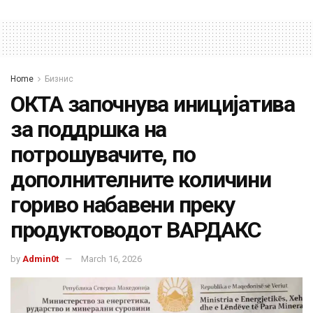
Home
Бизнис
ОКТА започнува иницијатива
за поддршка на
потрошувачите, по
дополнителните количини
гориво набавени преку
продуктоводот ВАРДАКС
by
Admin0t
March 16, 2026