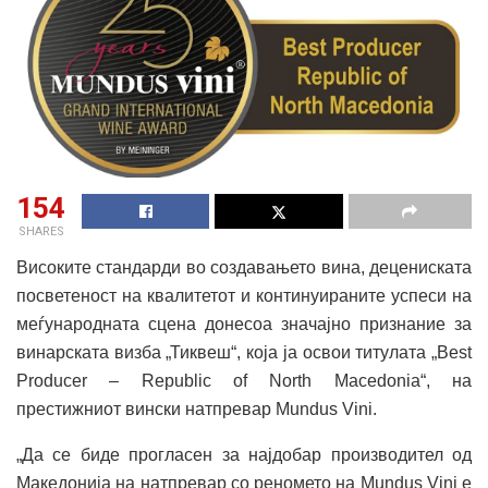
154
SHARES
Високите стандарди во создавањето вина, децениската
посветеност на квалитетот и континуираните успеси на
меѓународната сцена донесоа значајно признание за
винарската визба „Тиквеш“, која ја освои титулата „Best
Producer – Republic of North Macedonia“, на
престижниот вински натпревар Mundus Vini.
„Да се биде прогласен за најдобар производител од
Македонија на натпревар со реномето на Mundus Vini е