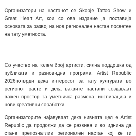
Организатори на настанот се Skopje Tattoo Show и
Great Heart Art, кои со ова издание ја поставија
основата за развој на нов регионален настан посветен
на тату уметноста.
Со учество на голем број артисти, силна поддршка од
публиката и разновидна програма, Artist Republic
2026потврди дека интересот за тату културата во
регионот расте и дека ваквите настани создаваат
важен простор за уметничка размена, инспирација и
нови креативни соработки.
Организаторите најавуваат дека нивната цел е Artist
Republic да продолжи да се развива и во иднина да
стане препознатлив регионален настан кој ќе ги