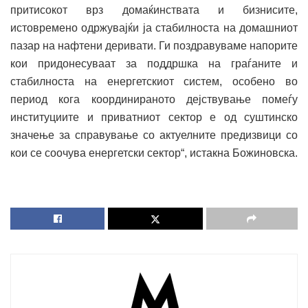
притисокот врз домаќинствата и бизнисите,
истовремено одржувајќи ја стабилноста на домашниот
пазар на нафтени деривати. Ги поздравуваме напорите
кои придонесуваат за поддршка на граѓаните и
стабилноста на енергетскиот систем, особено во
период кога координираното дејствување помеѓу
институциите и приватниот сектор е од суштинско
значење за справување со актуелните предизвици со
кои се соочува енергетски сектор“, истакна Божиновска.