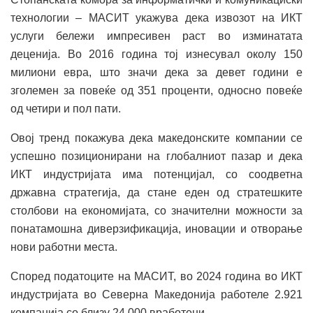
технологии – МАСИТ укажува дека извозот на ИКТ
услуги бележи импресивен раст во изминатата
деценија. Во 2016 година тој изнесувал околу 150
милиони евра, што значи дека за девет години е
зголемен за повеќе од 351 проценти, односно повеќе
од четири и пол пати.
Овој тренд покажува дека македонските компании се
успешно позиционирани на глобалниот пазар и дека
ИКТ индустријата има потенцијал, со соодветна
државна стратегија, да стане еден од стратешките
столбови на економијата, со значителни можности за
понатамошна диверзификација, иновации и отворање
нови работни места.
Според податоците на МАСИТ, во 2024 година во ИКТ
индустријата во Северна Македонија работеле 2.921
компанија со близу 24.000 вработени.