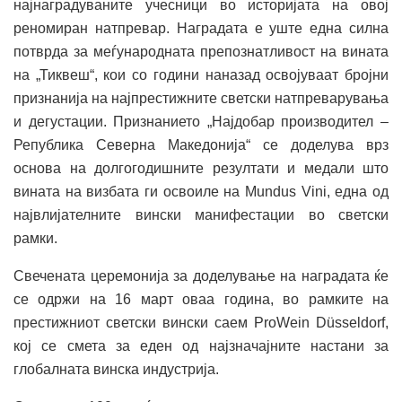
најнаградуваните учесници во историјата на овој
реномиран натпревар. Наградата е уште една силна
потврда за меѓународната препознатливост на вината
на „Тиквеш“, кои со години наназад освојуваат бројни
признанија на најпрестижните светски натпреварувања
и дегустации. Признанието „Најдобар производител –
Република Северна Македонија“ се доделува врз
основа на долгогодишните резултати и медали што
вината на визбата ги освоиле на Mundus Vini, една од
највлијателните вински манифестации во светски
рамки.
Свечената церемонија за доделување на наградата ќе
се одржи на 16 март оваа година, во рамките на
престижниот светски вински саем ProWein Düsseldorf,
кој се смета за еден од најзначајните настани за
глобалната винска индустрија.