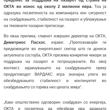
придонес за поддршка на пазарот од страна на
ОКТА во износ од околу 2 милиони евра.
Тоа ја
одразува посветеноста на компанијата кон сигурност
на снабдувањето, стабилност на пазарот и ублажување
на тековните пазарни притисоци.
Во оваа прилика, главнот извршен директор на ОКТА,
Димитриос Пасхос
, изјави: „Препознавајќи ги
предизвиците во енергетскиот сектор што ги донесе
актуелната состојба, ОКТА презема конкретни чекори за
поддршка на пазарот и потрошувачите. Во овој
контекст, зајакнувањето на снабдувањето преку
продуктоводот ВАРДАКС игра значајна улога во
обезбедувањето стабилност и континуитет во
снабдувањето со горива низ целата земја“.
„Како општествено одговорен снабдувач со енергија,
ОКТА е посветена да обезбеди ова зајакнато