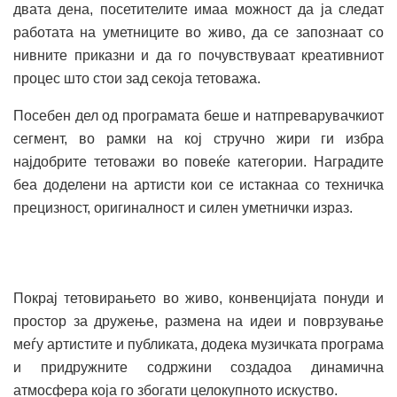
двата дена, посетителите имаа можност да ја следат
работата на уметниците во живо, да се запознаат со
нивните приказни и да го почувствуваат креативниот
процес што стои зад секоја тетоважа.
Посебен дел од програмата беше и натпреварувачкиот
сегмент, во рамки на кој стручно жири ги избра
најдобрите тетоважи во повеќе категории. Наградите
беа доделени на артисти кои се истакнаа со техничка
прецизност, оригиналност и силен уметнички израз.
Покрај тетовирањето во живо, конвенцијата понуди и
простор за дружење, размена на идеи и поврзување
меѓу артистите и публиката, додека музичката програма
и придружните содржини создадоа динамична
атмосфера која го збогати целокупното искуство.