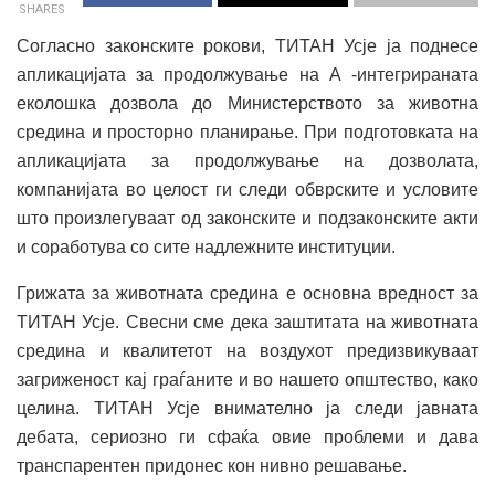
SHARES
Согласно законските рокови, ТИТАН Усје ја поднесе
апликацијата за продолжување на А -интегрираната
еколошка дозвола до Министерството за животна
средина и просторно планирање. При подготовката на
апликацијата за продолжување на дозволата,
компанијата во целост ги следи обврските и условите
што произлегуваат од законските и подзаконските акти
и соработува со сите надлежните институции.
Грижата за животната средина е основна вредност за
ТИТАН Усје. Свесни сме дека заштитата на животната
средина и квалитетот на воздухот предизвикуваат
загриженост кај граѓаните и во нашето општество, како
целина. ТИТАН Усје внимателно ја следи јавната
дебата, сериозно ги сфаќа овие проблеми и дава
транспарентен придонес кон нивно решавање.