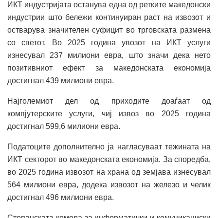
ИКТ индустријата останува една од ретките македонски
индустрии што бележи континуиран раст на извозот и
остварува значителен суфицит во трговската размена
со светот. Во 2025 година увозот на ИКТ услуги
изнесувал 237 милиони евра, што значи дека нето
позитивниот ефект за македонската економија
достигнал 439 милиони евра.
Најголемиот дел од приходите доаѓаат од
компјутерските услуги, чиј извоз во 2025 година
достигнал 599,6 милиони евра.
Податоците дополнително ја нагласуваат тежината на
ИКТ секторот во македонската економија. За споредба,
во 2025 година извозот на храна од земјава изнесувал
564 милиони евра, додека извозот на железо и челик
достигнал 496 милиони евра.
Стопанската комора за информатички и комуникациски