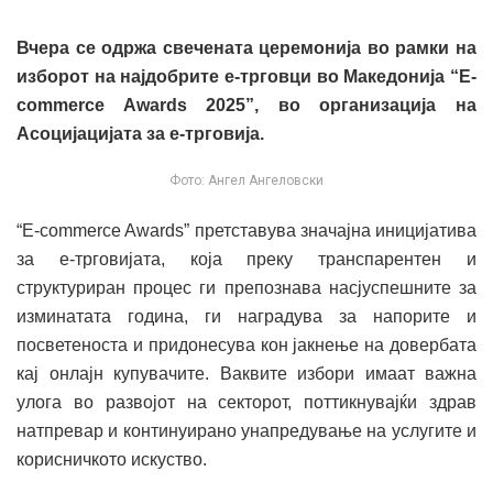
Вчера се одржа свечената церемонија во рамки на
изборот на најдобрите е-трговци во Македонија “E-
commerce Awards 2025”, во организација на
Асоцијацијата за е-трговија.
Фото: Ангел Ангеловски
“E-commerce Awards” претставува значајна иницијатива
за е-трговијата, која преку транспарентен и
структуриран процес ги препознава насјуспешните за
изминатата година, ги наградува за напорите и
посветеноста и придонесува кон јакнење на довербата
кај онлајн купувачите. Ваквите избори имаат важна
улога во развојот на секторот, поттикнувајќи здрав
натпревар и континуирано унапредување на услугите и
корисничкото искуство.