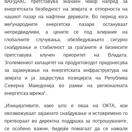
ВАРДАКС претставува значаен чекор напред за
енергетската безбедност на земјата и отпорноста на
нашиот пазар на нафтени деривати. Во период кога
меѓународните енергетски пазари остануваат
непредвидливи, а цените се под влијание на
глобалните случувања, обезбедувањето сигурно
снабдување и стабилност за граѓаните и бизнисите
претставува клучен приоритет на Владата.
Зголемениот капацитет на продуктоводот придонесува
за зајакнување на енергетската инфраструктура на
земјата и ја зацврстува позицијата на Република
Северна Македонија во рамки на регионалната
енергетска мрежа“.
„Иницијативите, како што е оваа на ОКТА, кои
овозможуваат зајакнато снабдување и истовремено го
претвораат во директна поддршка за потрошувачите,
се особено важни, бидејќи помагаат да се намали