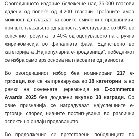
Овогодишното издание бележеше над 36.000 гласови
дадени од повеќе од 4.200 гласачи. Граѓаните имаа
можност да гласаат за своите омилени е-продавници,
при што гласањето од јавноста учествуваше со 60% во
конечниот резултат, а 40% од оценувањето на стручна
жири-комисија во финалната фаза. Единствено во
категоријата „Најпопуларна е-продавница“, победникот
се избра само врз основа на гласовите од јавноста.
Во овогодишниот избор беа номинирани
217 е-
трговци
, кои се натпреваруваа во
18 категории
, а во
рамки на свечената церемонија на
E-commerce
Awards 2025
беа доделени
вкупно 38 награди
. Со
овие признанија се наградуваат најуспешните е-
трговци според нивните постигнувања во различни
аспекти на онлајн продавањето.
Во продолжение се претставени победниците по