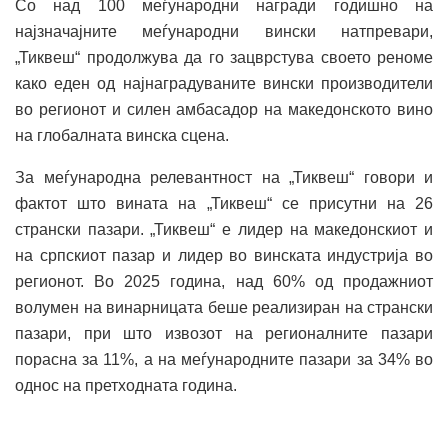
Со над 100 меѓународни награди годишно на
најзначајните меѓународни вински натпревари,
„Тиквеш“ продолжува да го зацврстува своето реноме
како еден од најнаградуваните вински производители
во регионот и силен амбасадор на македонското вино
на глобалната винска сцена.
За меѓународна релевантност на „Тиквеш“ говори и
фактот што вината на „Тиквеш“ се присутни на 26
странски пазари. „Тиквеш“ е лидер на македонскиот и
на српскиот пазар и лидер во винската индустрија во
регионот. Во 2025 година, над 60% од продажниот
волумен на винарницата беше реализиран на странски
пазари, при што извозот на регионалните пазари
порасна за 11%, а на меѓународните пазари за 34% во
однос на претходната година.