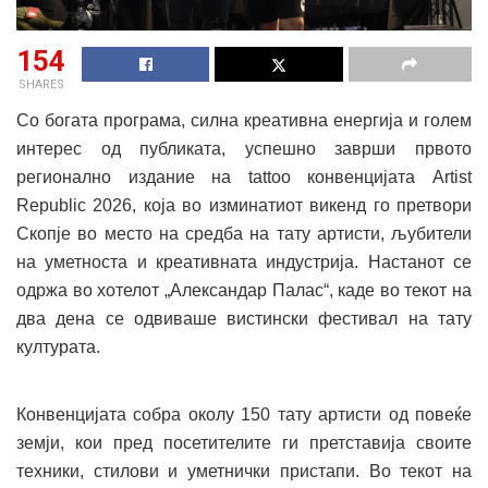
154
SHARES
Со богата програма, силна креативна енергија и голем
интерес од публиката, успешно заврши првото
регионално издание на tattoo конвенцијата Artist
Republic 2026, која во изминатиот викенд го претвори
Скопје во место на средба на тату артисти, љубители
на уметноста и креативната индустрија. Настанот се
одржа во хотелот „Александар Палас“, каде во текот на
два дена се одвиваше вистински фестивал на тату
културата.
Конвенцијата собра околу 150 тату артисти од повеќе
земји, кои пред посетителите ги претставија своите
техники, стилови и уметнички пристапи. Во текот на