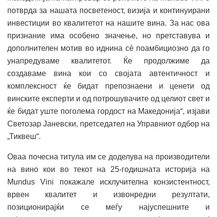
потврда за нашата посветеност, визија и континуирани
инвестиции во квалитетот на нашите вина. За нас ова
признание има особено значење, но претставува и
дополнителен мотив во иднина сѐ поамбициозно да го
унапредуваме квалитетот. Ќе продолжиме да
создаваме вина кои со својата автентичност и
комплексност ќе бидат препознаени и ценети од
винските експерти и од потрошувачите од целиот свет и
ќе бидат уште поголема гордост на Македонија“, изјави
Светозар Јаневски, претседател на Управниот одбор на
„Тиквеш“.
Оваа почесна титула им се доделува на производители
на вино кои во текот на 25-годишната историја на
Mundus Vini покажале исклучителна конзистентност,
врвен квалитет и извонредни резултати,
позиционирајќи се меѓу најуспешните и