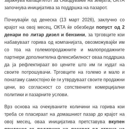
зајакнува капацитетот за снабдување на земјата, ОКТА
започнува иницијатива за поддршка на пазарот.
Почнувајќи од денеска (13 март 2026), заклучно со
крајот на овој месец, ОКТА ќе обезбеди
попуст од
2
денари по литар
дизел и бензини
, за трговците кои
набавуваат горива од компанијата, овозможувајќи им
со тоа на големопродажните и малопродажните
партнери дополнителна флексибилност оваа поддршка
да ја рефлектираат во цените што им ги нудат на
своите потрошувачи. Трговците на големо и мало и
понатаму самостојно ќе ги утврдуваат своите продажни
цени, во согласност со сопствените комерцијални
политики и пазарните услови.
Врз основа на очекуваните количини на горива кои
треба се пласираат на домашниот пазар до крајот на
овој месец, оваа иницијатива претставува
вкупен