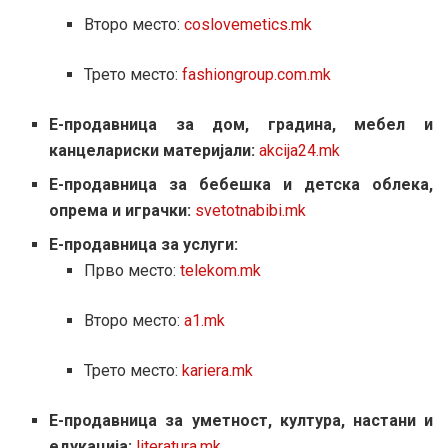
Второ место:
coslovemetics.mk
Трето место:
fashiongroup.com.mk
Е-продавница за дом, градина, мебел и
канцелариски материјали:
akcija24.mk
Е-продавница за бебешка и детска облека,
опрема и играчки:
svetotnabibi.mk
Е-продавница за услуги:
Прво место:
telekom.mk
Второ место:
a1.mk
Трето место:
kariera.mk
Е-продавница за уметност, култура, настани и
едукација:
literatura.mk