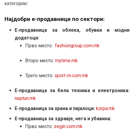
категории:
Најдобри е-продавници по сектори:
Е-продавница за облека, обувки и модни
додатоци:
Прво место:
fashiongroup.com.mk
Второ место:
mytime.mk
Трето место:
sport-m.com.mk
Е-продавница за бела техника и електроника:
neptun.mk
Е-продавница за храна и пијалоци:
korpa.mk
Е-продавница за здравје, нега и убавина:
Прво место:
zegin.com.mk