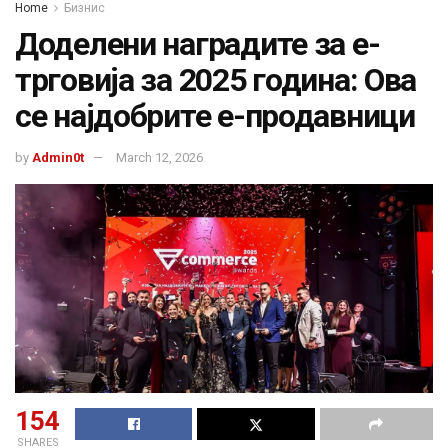
Home
Бизнис
Доделени наградите за е-
трговија за 2025 година: Ова
се најдобрите е-продавници
by
Admin0t
March 12, 2026
154
SHARES