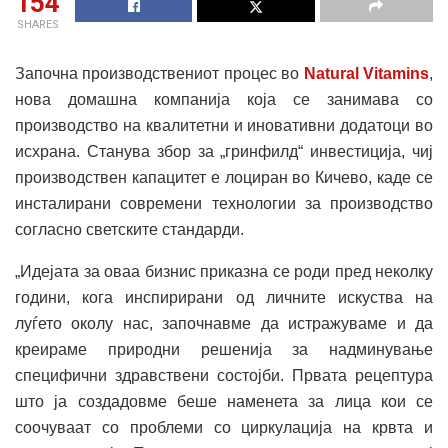
154
SHARES
Започна производствениот процес во
Natural Vitamins
,
нова домашна компанија која се занимава со
производство на квалитетни и иновативни додатоци во
исхрана. Станува збор за „гринфилд“ инвестиција, чиј
производствен капацитет е лоциран во Кичево, каде се
инсталирани современи технологии за производство
согласно светските стандарди.
„Идејата за оваа бизнис приказна се роди пред неколку
години, кога инспирирани од личните искуства на
луѓето околу нас, започнавме да истражуваме и да
креираме природни решенија за надминување
специфични здравствени состојби. Првата рецептура
што ја создадовме беше наменета за лица кои се
соочуваат со проблеми со циркулација на крвта и