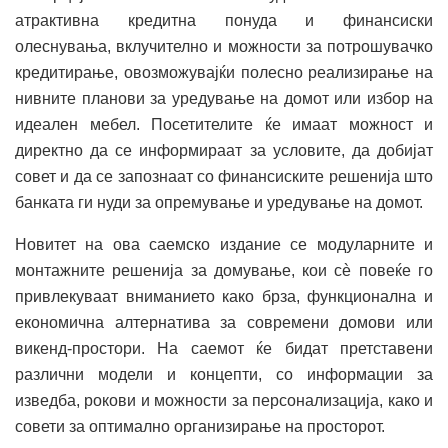
атрактивна кредитна понуда и финансиски
олеснувања, вклучително и можности за потрошувачко
кредитирање, овозможувајќи полесно реализирање на
нивните планови за уредување на домот или избор на
идеален мебел. Посетителите ќе имаат можност и
директно да се информираат за условите, да добијат
совет и да се запознаат со финансиските решенија што
банката ги нуди за опремување и уредување на домот.
Новитет на ова саемско издание се модуларните и
монтажните решенија за домување, кои сè повеќе го
привлекуваат вниманието како брза, функционална и
економична алтернатива за современи домови или
викенд-простори. На саемот ќе бидат претставени
различни модели и концепти, со информации за
изведба, рокови и можности за персонализација, како и
совети за оптимално организирање на просторот.