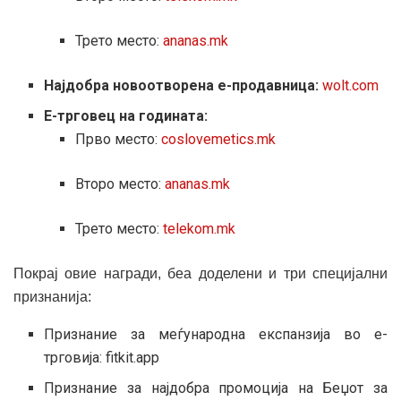
Трето место:
ananas.mk
Најдобра новоотворена е-продавница:
wolt.com
Е-трговец на годината:
Прво место:
coslovemetics.mk
Второ место:
ananas.mk
Трето место:
telekom.mk
Покрај овие награди, беа доделени и три специјални
признанија:
Признание за меѓународна експанзија во е-
трговија: fitkit.app
Признание за најдобра промоција на Беџот за