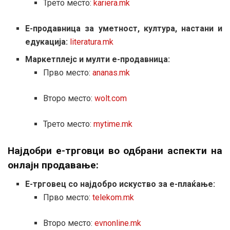
Трето место:
kariera.mk
Е-продавница за уметност, култура, настани и
едукација:
literatura.mk
Маркетплејс и мулти е-продавница:
Прво место:
ananas.mk
Второ место:
wolt.com
Трето место:
mytime.mk
Најдобри е-трговци во одбрани аспекти на
онлајн продавање:
Е-трговец со најдобро искуство за е-плаќање:
Прво место:
telekom.mk
Второ место:
evnonline.mk