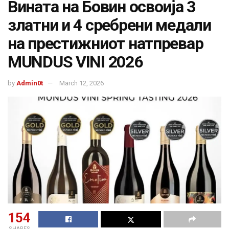
Вината на Бовин освоија 3
златни и 4 сребрени медали
на престижниот натпревар
MUNDUS VINI 2026
by
Admin0t
March 12, 2026
154
SHARES