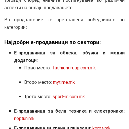
трговци според нивните постигнувања во различни
аспекти на онлајн продавањето.
Во продолжение се претставени победниците по
категории:
Најдобри е-продавници по сектори:
Е-продавница за облека, обувки и модни
додатоци:
Прво место:
fashiongroup.com.mk
Второ место:
mytime.mk
Трето место:
sport-m.com.mk
Е-продавница за бела техника и електроника:
neptun.mk
Е-продавница за храна и пијалоци:
korpa.mk