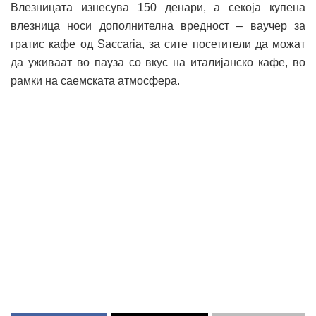
Влезницата изнесува 150 денари, а секоја купена
влезница носи дополнителна вредност – ваучер за
гратис кафе од Saccaria, за сите посетители да можат
да уживаат во пауза со вкус на италијанско кафе, во
рамки на саемската атмосфера.