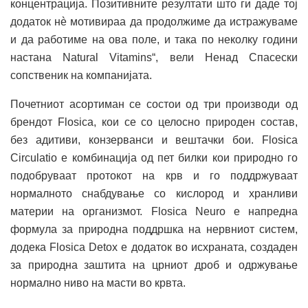
концентрација. Позитивните резултати што ги даде тој
додаток нè мотивираа да продолжиме да истражуваме
и да работиме на ова поле, и така по неколку години
настана Natural Vitamins“, вели Ненад Спасески
сопственик на компанијата.
Почетниот асортиман се состои од три производи од
брендот Flosica, кои се со целосно природен состав,
без адитиви, конзерванси и вештачки бои. Flosica
Circulatio е комбинација од пет билки кои природно го
подобруваат протокот на крв и го поддржуваат
нормалното снабдување со кислород и хранливи
материи на организмот. Flosica Neuro е напредна
формула за природна поддршка на нервниот систем,
додека Flosica Detox е додаток во исхраната, создаден
за природна заштита на црниот дроб и одржување
нормално ниво на масти во крвта.