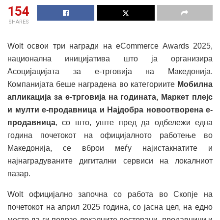
154
SHARES
Wolt освои три награди на eCommerce Awards 2025,
национална иницијатива што ја организира
Асоцијацијата за е-трговија на Македонија.
Компанијата беше наградена во категориите
Мобилна
апликација за е-трговија на годината, Маркет плејс
и мулти е-продавница и Најдобра новоотворена е-
продавница
, со што, уште пред да одбележи една
година почетокот на официјалното работење во
Македонија, се вброи меѓу најистакнатите и
најнаградуваните дигитални сервиси на локалниот
пазар.
Wolt официјално започна со работа во Скопје на
почетокот на април 2025 година, со јасна цел, на едно
место да ги поврзе локалните ресторани, продавници и