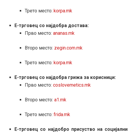
Трето место:
korpa.mk
Е-трговец со најдобра достава:
Прво место:
ananas.mk
Второ место:
zegin.com.mk
Трето место:
korpa.mk
Е-трговец со најдобра грижа за корисници:
Прво место:
coslovemetics.mk
Второ место:
a1.mk
Трето место:
frida.mk
Е-трговец со најдобро присуство на социјални