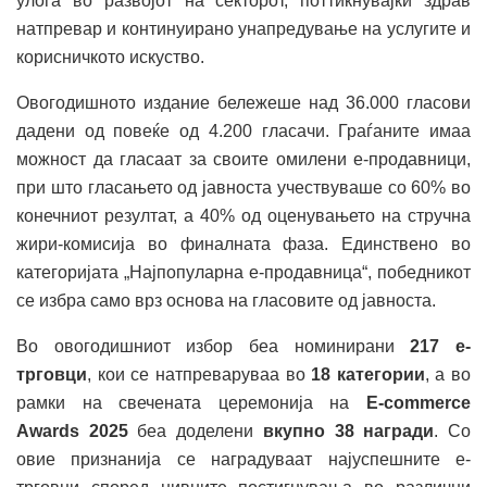
улога во развојот на секторот, поттикнувајќи здрав
натпревар и континуирано унапредување на услугите и
корисничкото искуство.
Овогодишното издание бележеше над 36.000 гласови
дадени од повеќе од 4.200 гласачи. Граѓаните имаа
можност да гласаат за своите омилени е-продавници,
при што гласањето од јавноста учествуваше со 60% во
конечниот резултат, а 40% од оценувањето на стручна
жири-комисија во финалната фаза. Единствено во
категоријата „Најпопуларна е-продавница“, победникот
се избра само врз основа на гласовите од јавноста.
Во овогодишниот избор беа номинирани
217 е-
трговци
, кои се натпреваруваа во
18 категории
, а во
рамки на свечената церемонија на
E-commerce
Awards 2025
беа доделени
вкупно 38 награди
. Со
овие признанија се наградуваат најуспешните е-