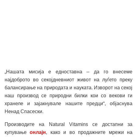
„Нашата мисија е едноставна – да го внесеме
најдоброто во секојдневниот живот на луѓето преку
балансирање на природата и науката. Изворот на секој
наш производ се природни билки кои со векови ги
хранеле и зајакнувале нашите предци“, објаснува
Ненад Спасески.
Производите на Natural Vitamins се достапни за
купување
онлајн
, како и во продажните мрежи на