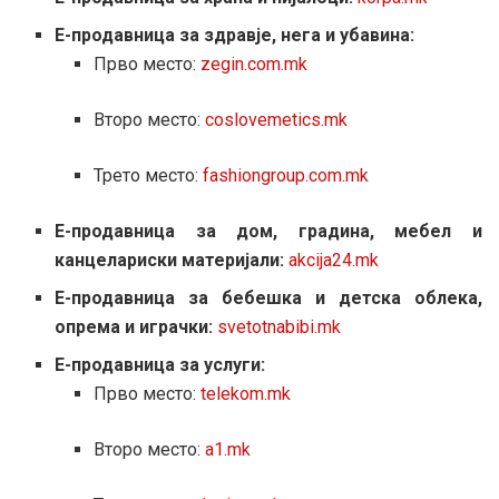
Е-продавница за здравје, нега и убавина:
Прво место:
zegin.com.mk
Второ место:
coslovemetics.mk
Трето место:
fashiongroup.com.mk
Е-продавница за дом, градина, мебел и
канцелариски материјали:
akcija24.mk
Е-продавница за бебешка и детска облека,
опрема и играчки:
svetotnabibi.mk
Е-продавница за услуги:
Прво место:
telekom.mk
Второ место:
a1.mk