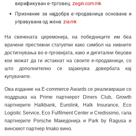
верификуван е-трговец:
zegin.com.mk
Признание за најдобра е-продавница основана и
управувана од жена:
zia.mk
На свечената церемонија, на победниците им беа
врачени престижни статуетки како симбол на нивните
достигнувања во е-трговијата, како и дигитални беџови
кои можат да ги истакнат на своите е-продавници, со
што дополнително се зајакнува довербата кај
купувачите.
Ова издание на E-commerce Awards се реализираше со
поддршка на Prime партнерот Diners Club, Growth
партнерите Halkbank, Eurolink, Halk Insurance, Eco
Logistic Service, Eco Fulfilment Center и Credissimo, гала
партнерите Porsche Македонија и Park by Ragusa и
винскиот партнер Imako вино.