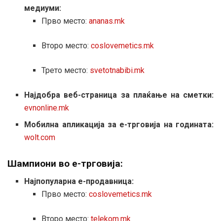
медиуми:
Прво место:
ananas.mk
Второ место:
coslovemetics.mk
Трето место:
svetotnabibi.mk
Најдобра веб-страница за плаќање на сметки:
evnonline.mk
Мобилна апликација за е-трговија на годината:
wolt.com
Шампиони во е-трговија:
Најпопуларна е-продавница:
Прво место:
coslovemetics.mk
Второ место:
telekom.mk