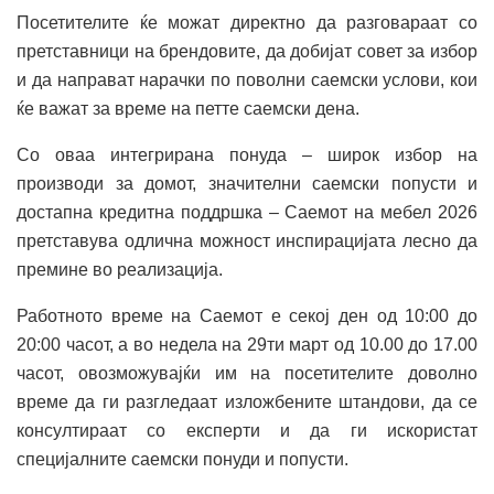
Посетителите ќе можат директно да разговараат со
претставници на брендовите, да добијат совет за избор
и да направат нарачки по поволни саемски услови, кои
ќе важат за време на петте саемски дена.
Со оваа интегрирана понуда – широк избор на
производи за домот, значителни саемски попусти и
достапна кредитна поддршка – Саемот на мебел 2026
претставува одлична можност инспирацијата лесно да
премине во реализација.
Работното време на Саемот е секој ден од 10:00 до
20:00 часот, а во недела на 29ти март од 10.00 до 17.00
часот, овозможувајќи им на посетителите доволно
време да ги разгледаат изложбените штандови, да се
консултираат со експерти и да ги искористат
специјалните саемски понуди и попусти.