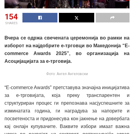
154
SHARES
Вчера се одржа свечената церемонија во рамки на
изборот на најдобрите е-трговци во Македонија “E-
commerce Awards 2025”, во организација на
Асоцијацијата за е-трговија.
Фото: Ангел Ангеловски
“E-commerce Awards” претставува значајна иницијатива
за е-трговијата, која преку транспарентен и
структуриран процес ги препознава насјуспешните за
изминатата година, ги наградува за напорите и
посветеноста и придонесува кон јакнење на довербата
кај онлајн купувачите. Ваквите избори имаат важна