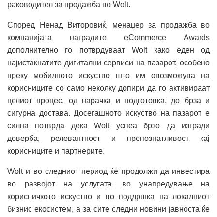
раководител за продажба во Wolt.
Според Ненад Виторовиќ, менаџер за продажба во
компанијата наградите eCommerce Awards
дополнително го потврдуваат Wolt како еден од
најистакнатите дигитални сервиси на пазарот, особено
преку мобилното искуство што им овозможува на
корисниците со само неколку допири да го активираат
целиот процес, од нарачка и подготовка, до брза и
сигурна достава. Досегашното искуство на пазарот е
силна потврда дека Wolt успеа брзо да изгради
доверба, релевантност и препознатливост кај
корисниците и партнерите.
Wolt и во следниот период ќе продолжи да инвестира
во развојот на услугата, во унапредување на
корисничкото искуство и во поддршка на локалниот
бизнис екосистем, а за сите следни новини јавноста ќе