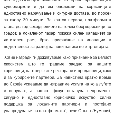
супермаркети и да им овозможи на корисниците
едноставно нарачување и сигурна достава, во просек
за околу 30 минути. За краток период, платформата
стана дел од секојдневието на голем број корисници во
градот, а локалниот пазар покажа силен капацитет за
дигитален раст, брзо прифаќање на иновации и
подготвеност за развој на нови навики во е-трговијата.
„Овие награди ги доживуваме како признание за целиот
екосистем што го градиме заедно, за нашите
корисници, партнерските ресторани и продавници, како
и за курирските партнери. За навистина кратко време
во Скопје успеавме да изградиме услуга на која луѓето
ѝ веруваат, а нашиот фокус останува непроменет:
сигурно и едноставно корисничко искуство, силна
поддршка за локалните партнери и постојано
унапредување на платформата“, рече Огњен Љумовиќ,