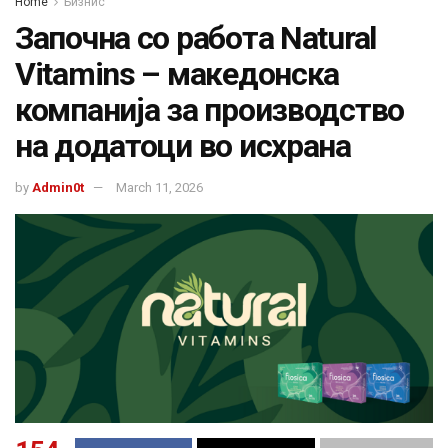
Home
Бизнис
Започна со работа Natural
Vitamins – македонска
компанија за производство
на додатоци во исхрана
by
Admin0t
March 11, 2026