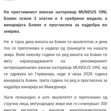
На престижниот вински натпревар MUNDUS VINI
,
Бовин
освои
3 златни и 4 сребрени медали, а
винаријата Бовин е прогласена за најдобра во
земјава.
Не е тајна дека вината на Бовин се квалитетни, и дека
тоа се препознава и надвор од границите на нашата
земја. Веќе неколку години по ред вината на Бовин се
меѓу најнаградуваните на реномираниот
интернационален вински натпревар MUNDUS VINI, кој
се одржува во Германија, каде и оваа 2026 година
винаријата Бовин, трета година по ред е прогласена за
најдобра винарија во Македонија.
Уште позначајно е што квалитетот е препознаен од
стручни лица, меѓународно жири кое го сочинуваат 300
вински експерти – енолози, винопроизводители,