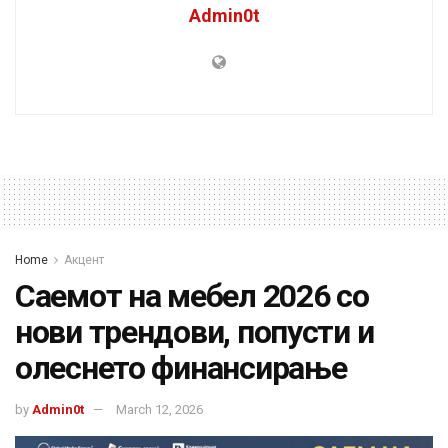
Admin0t
Home
Акцент
Саемот на мебел 2026 со
нови трендови, попусти и
олеснето финансирање
by
Admin0t
March 12, 2026