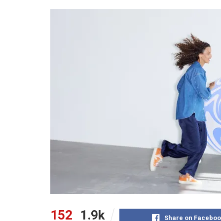
152
1.9k
Share on Faceboo