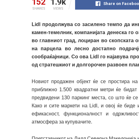
152
1.9k
Share on Faceboo
SHARES
VIEWS
Lidl продолжува со засилено темпо да и
камен-темелник, компанијата денеска го о
во главниот град, лоциран во скопската о
на парцела во лесно достапно подрачј
сообраќајници. Со ова Lidl го најавува п
од стратешкиот и долгорочен развоен план
Новиот продажен објект ќе се простира на
приближно 1.500 квадратни метри ќе бидат 
предвидени 130 паркинг места, со што ќе с
Како и сите маркети на Lidl, и овој ќе бид
ефикасност, функционалност и одржливос
атмосфера за купувачите.
Претставникот на Лидл Северна Македонија н