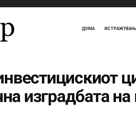
ДОМА
ИСТРАЖУВАЊА
нвестицискиот цик
чна изградбата на