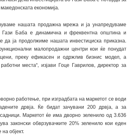
 македонската економија.
акнуваме нашата продажна мрежа и ја унапредуваме
. Гази Баба е динамична и фреквентна општина и
де да ја продолжиме нашата инвестициска приказна.
ункционални малопродажни центри кои ќе понудат
 цени, преку ефикасен и одржлив бизнис модел, а
аботни места“, изјави Гоце Гаврилов, директор за
оворно работење, при изградбата на маркетот се води
дените дрвја. Ќе бидат зачувани 200 дрвја, а за
 садници. Маркетот ќе има дворно зеленило од 3.636
ува законски обврзувачките 20% зеленило кои еден
на објект.