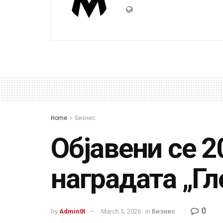
Home
Бизнис
Објавени се 2
наградата „Гл
0
by
Admin0t
March 5, 2026
in
Бизнис