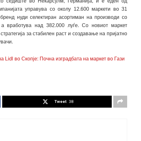
 со седиште во Некарсулм, Германија, и е еден од
мпанијата управува со околу 12.600 маркети во 31
 бренд нуди селектиран асортиман на производи со
 а вработува над 382.000 луѓе. Со новиот маркет
 стратегија за стабилен раст и создавање на пријатно
увачи.
 Lidl во Скопје: Почна изградбата на маркет во Гази
Tweet
38