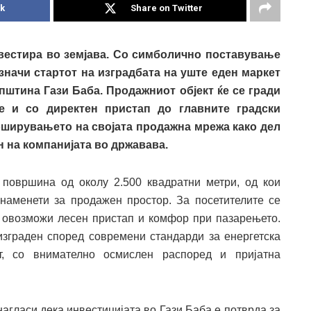
k
Share on Twitter
нвестира во земјава. Со симболично поставување
значи стартот на изградбата на уште еден маркет
пштина Гази Баба. Продажниот објект ќе се гради
е и со директен пристап до главните градски
роширувањето на својата продажна мрежа како дел
 на компанијата во државава.
 површина од околу 2.500 квадратни метри, од кои
наменети за продажен простор. За посетителите се
е овозможи лесен пристап и комфор при пазарењето.
е изграден според современи стандарди за енергетска
т, со внимателно осмислен распоред и пријатна
агласи дека инвестицијата во Гази Баба е потврда за