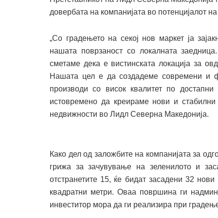
довербата на компанијата во потенцијалот на
„Со градењето на секој нов маркет ја зај
нашата поврзаност со локалната заедница
сметаме дека е вистинската локација за ов
Нашата цел е да создадеме современи и ф
производи со висок квалитет по достапни
истовремено да креираме нови и стабилни р
недвижности во Лидл Северна Македонија.
Како дел од заложбите на компанијата за одг
грижа за зачувување на зеленилото и заса
отстранетите 15, ќе бидат засадени 32 нови
квадратни метри. Оваа површина ги надмин
инвеститор мора да ги реализира при градење 