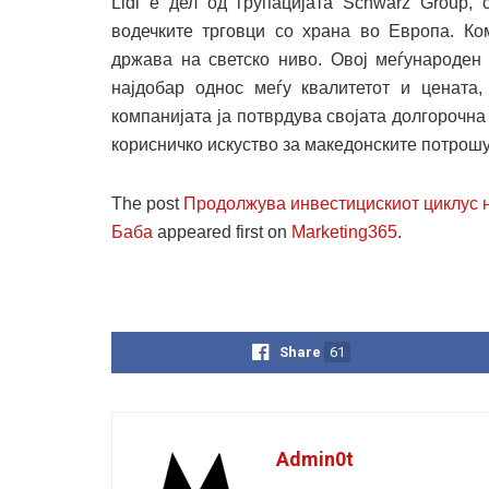
Lidl е дел од групацијата Schwarz Group,
водечките трговци со храна во Европа. Ко
држава на светско ниво. Овој меѓународен
најдобар однос меѓу квалитетот и цената,
компанијата ја потврдува својата долгорочна
корисничко искуство за македонските потрош
The post
Продолжува инвестицискиот циклус на
Баба
appeared first on
Marketing365
.
Share
61
Admin0t