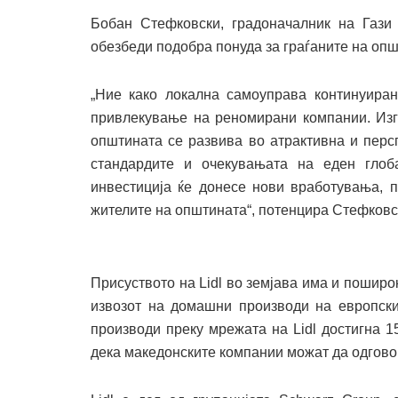
Бобан Стефковски, градоначалник на Гази 
обезбеди подобра понуда за граѓаните на опш
„Ние како локална самоуправа континуира
привлекување на реномирани компании. Изгр
општината се развива во атрактивна и перс
стандардите и очекувањата на еден глоб
инвестиција ќе донесе нови вработувања, 
жителите на општината“, потенцира Стефковс
Присуството на Lidl во земјава има и поширо
извозот на домашни производи на европски
производи преку мрежата на Lidl достигна 1
дека македонските компании можат да одгово