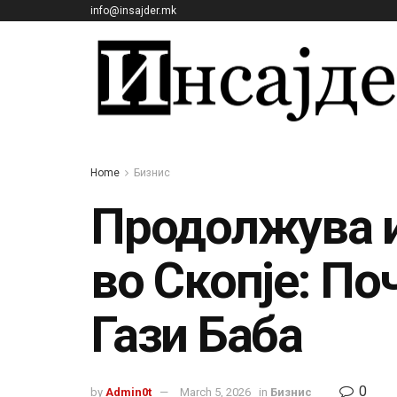
info@insajder.mk
Home
Бизнис
Продолжува и
во Скопје: По
Гази Баба
0
by
Admin0t
March 5, 2026
in
Бизнис