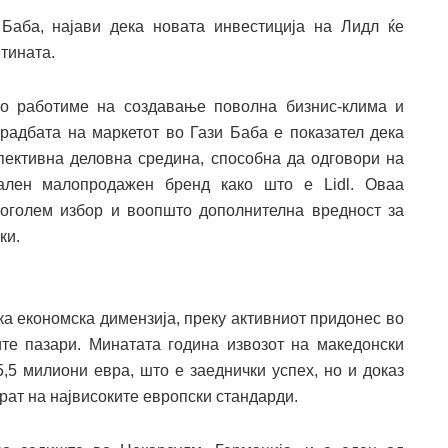
Баба, најави дека новата инвестиција на Лидл ќе
тината.
но работиме на создавање поволна бизнис-клима и
адбата на маркетот во Гази Баба е показател дека
пективна деловна средина, способна да одговори на
ален малопродажен бренд како што е Lidl. Оваа
поголем избор и воопшто дополнителна вредност за
ки.
ка економска димензија, преку активниот придонес во
те пазари. Минатата година извозот на македонски
5,5 милиони евра, што е заеднички успех, но и доказ
рат на највисоките европски стандарди.