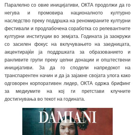
Паралелно со овие иницијативи, ОКТА продолжи да го
негува и промовира националното културно
наследство преку поддршка на реномираните културни
фестивали и продлабочена соработка со релевантните
културни институции во земјата. Годината ја заокружи
со засилен фокус на вклучувањето на заедницата,
акцентирајќи ја поддршката за образованието и
ранливите групи преку целни донации и општествени
иницијативи. За да го сподели напредокот на
транспарентен начин и да ја зајакне својата улога како
одговорен корпоративен лидер, ОКТА одржа брифинг
за медиумите на кој ги претстави клучните
достигнувања во текот на годината.