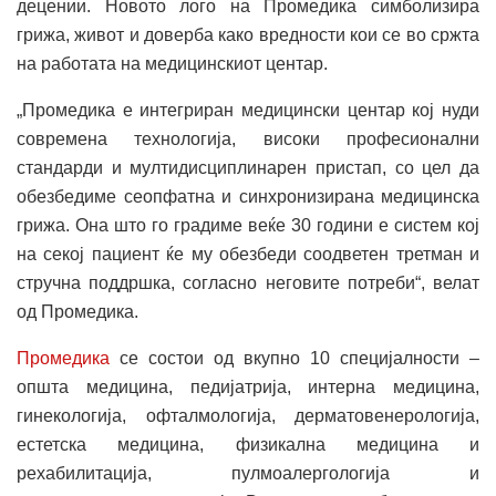
децении. Новото лого на Промедика симболизира
грижа, живот и доверба како вредности кои се во сржта
на работата на медицинскиот центар.
„Промедика е интегриран медицински центар кој нуди
современа технологија, високи професионални
стандарди и мултидисциплинарен пристап, со цел да
обезбедиме сеопфатна и синхронизирана медицинска
грижа. Она што го градиме веќе 30 години е систем кој
на секој пациент ќе му обезбеди соодветен третман и
стручна поддршка, согласно неговите потреби“, велат
од Промедика.
Промедика
се состои од вкупно 10 специјалности –
општа медицина, педијатрија, интерна медицина,
гинекологија, офталмологија, дерматовенерологија,
естетска медицина, физикална медицина и
рехабилитација, пулмоалергологија и