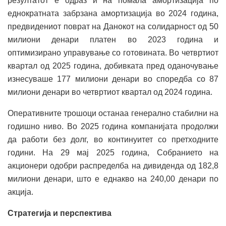
резултатот е одраз и на помала амортизација по
еднократната забрзана амортизација во 2024 година,
предвидениот поврат на Данокот на солидарност од 50
милиони денари платен во 2023 година и
оптимизирано управување со готовината. Во четвртиот
квартал од 2025 година, добивката пред оданочување
изнесуваше 177 милиони денари во споредба со 87
милиони денари во четвртиот квартал од 2024 година.
Оперативните трошоци останаа генерално стабилни на
годишно ниво. Во 2025 година компанијата продолжи
да работи без долг, во континуитет со претходните
години. На 29 мај 2025 година, Собранието на
акционери одобри распределба на дивиденда од 182,8
милиони денари, што е еднакво на 240,00 денари по
акција.
Стратегија и перспектива