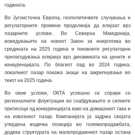
годината.
Во Југоисточна Европа, геополитичките случувања и
регулаторните промени продолжија да влијаат врз
пазарните услови. Во Северна Македонија,
воведувањето на новиот Закон за енергетика во
средината на 2025 година и тековните регулаторни
прилагодувања влијаеја врз динамиката на цените и
конкуренцијата. По благиот пад во 2024 година,
локалниот пазар покажа знаци на закрепнување во
текот на 2025 година.
Во овие услови, ОКТА успешно се справи со
регионалните флуктуации во снабдувањето и силните
притисоци од конкуренцијата како на домашниот така и
на извозниот пазар. Компанијата ја задржа својата
утврдена водечка позиција во големопродажбата,
додека структурата на малопродажниот пазар остана