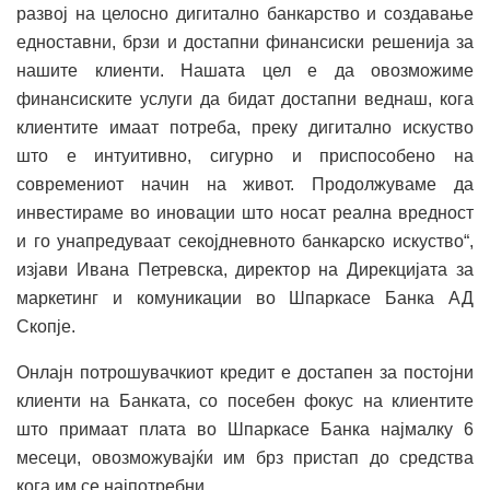
развој на целосно дигитално банкарство и создавање
едноставни, брзи и достапни финансиски решенија за
нашите клиенти. Нашата цел е да овозможиме
финансиските услуги да бидат достапни веднаш, кога
клиентите имаат потреба, преку дигитално искуство
што е интуитивно, сигурно и приспособено на
современиот начин на живот. Продолжуваме да
инвестираме во иновации што носат реална вредност
и го унапредуваат секојдневното банкарско искуство“,
изјави Ивана Петревска, директор на Дирекцијата за
маркетинг и комуникации во Шпаркасе Банка АД
Скопје.
Онлајн потрошувачкиот кредит е достапен за постојни
клиенти на Банката, со посебен фокус на клиентите
што примаат плата во Шпаркасе Банка најмалку 6
месеци, овозможувајќи им брз пристап до средства
кога им се најпотребни.