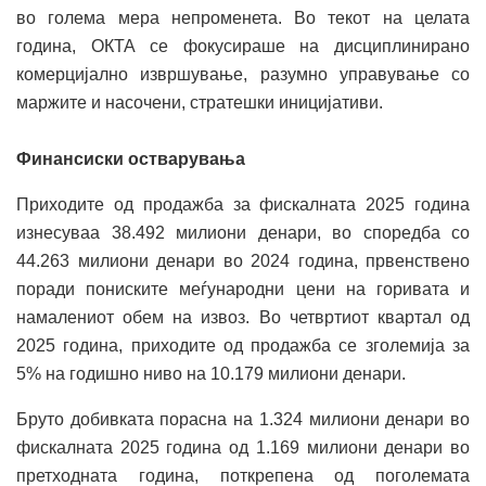
во голема мера непроменета. Во текот на целата
година, ОКТА се фокусираше на дисциплинирано
комерцијално извршување, разумно управување со
маржите и насочени, стратешки иницијативи.
Финансиски остварувања
Приходите од продажба за фискалната 2025 година
изнесуваа 38.492 милиони денари, во споредба со
44.263 милиони денари во 2024 година, првенствено
поради пониските меѓународни цени на горивата и
намалениот обем на извоз. Во четвртиот квартал од
2025 година, приходите од продажба се зголемија за
5% на годишно ниво на 10.179 милиони денари.
Бруто добивката порасна на 1.324 милиони денари во
фискалната 2025 година од 1.169 милиони денари во
претходната година, поткрепена од поголемата