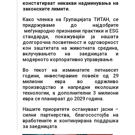
констатираат никакви надминувања на
законските лимити.
Како членка на Групацијата ТИТАН, се
придржуваме до најдобрите
меѓународно признаени практики и ESG
стандарди, покажувајќи ја нашата
долгорочна посветеност и одговорност
кон заштитата на животната средина,
вклучувањето на заедницата и
модерното корпоративно управување.
Во текот на изминатите петнаесет
години, инвестиравме повеќе од 29
милиони евра во одржливо
производство и напредни еколошки
технологии, а дополнителни 3 милиони
евра се планираат до 2029 година.
Нашите приоритети остануваат јасни –
силни партнерства, благосостојба на
вработените и континуирана поддршка
за заедницата.