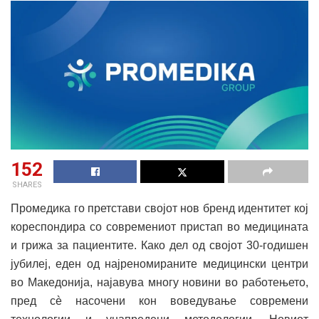
152
SHARES
Промедика го претстави својот нов бренд идентитет кој
кореспондира со современиот пристап во медицината
и грижа за пациентите. Како дел од својот 30-годишен
јубилеј, еден од најреномираните медицински центри
во Македонија, најавува многу новини во работењето,
пред сè насочени кон воведување современи