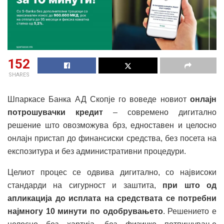
152
SHARES
Шпаркасе Банка АД Скопје го воведе новиот
онлајн
потрошувачки кредит
– современо дигитално
решение што овозможува брз, едноставен и целосно
онлајн пристап до финансиски средства, без посета на
експозитура и без административни процедури.
Целиот процес се одвива дигитално, со највисоки
стандарди на сигурност и заштита,
при што од
апликација до исплата на средствата се потребни
најмногу 10 минути по одобрувањето
. Решението е