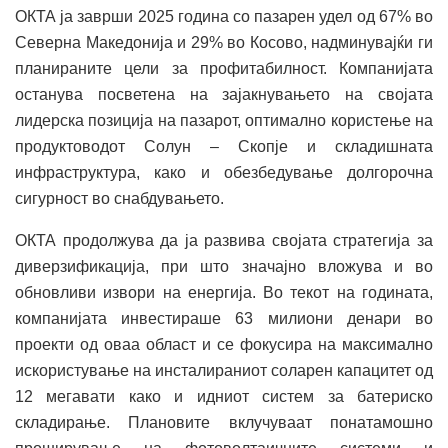
ОКТА ја заврши 2025 година со пазарен удел од 67% во
Северна Македонија и 29% во Косово, надминувајќи ги
планираните цели за профитабилност. Компанијата
останува посветена на зајакнувањето на својата
лидерска позиција на пазарот, оптимално користење на
продуктоводот Солун – Скопје и складишната
инфраструктура, како и обезбедување долгорочна
сигурност во снабдувањето.
ОКТА продолжува да ја развива својата стратегија за
диверзификација, при што значајно вложува и во
обновливи извори на енергија. Во текот на годината,
компанијата инвестираше 63 милиони денари во
проекти од оваа област и се фокусира на максимално
искористување на инсталираниот соларен капацитет од
12 мегавати како и идниот систем за батериско
складирање. Плановите вклучуваат понатамошно