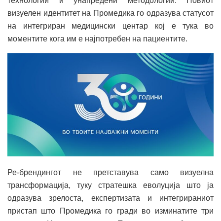
технологии и унапредени методологии. Новиот
визуелен идентитет на Промедика го одразува статусот
на интегриран медицински центар кој е тука во
моментите кога им е најпотребен на пациентите.
Ре-брендингот не претставува само визуелна
трансформација, туку стратешка еволуција што ја
одразува зрелоста, експертизата и интегрираниот
пристап што Промедика го гради во изминатите три