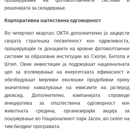
проширување на фотоволтаичните системи и
решенијата за складирање.
Корпоративна оштествена одговорност
Во четвртиот квартал, ОКТА дополнително ја зацврсти
својата стратешка посветеност кон одржливоста,
проширувајќи ги донациите на кровни фотоволтаични
системи за образовни институции во Скопје, Битола и
Штип. Овие инвестиции ја подржуваат националната
цел за зголемување на енергетската ефикасност и
обезбедуваат мерливи еколошки продобивки преку
значително намалување на емисиите на јаглерод
диоксид. Дополнително, компанијата спроведе
иницијатива за општествена одговорност кон
животната средина, организирајќи акција за
пошумување во Националниот парк Јасен, во склоп на
тим-билдинг програмата.