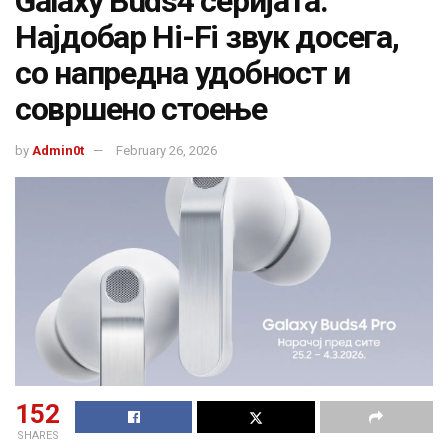
Galaxy Buds4 серијата:
Најдобар Hi-Fi звук досега,
со напредна удобност и
совршено стоење
by
Admin0t
February 26, 2026
152
SHARES