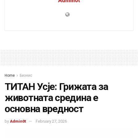
Admin0t
Home
Бизнис
ТИТАН Усје: Грижата за
животната средина е
основна вредност
by
Admin0t
February 27, 2026