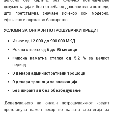
целосно без хартија, без физичко потпишување
документација и без потреба од дополнителни потврди,
што претставува значаен исчекор кон модерно,
ефикасно и одржливо банкарство.
УСЛОВИ ЗА ОНЛАЈН ПОТРОШУВАЧКИ КРЕДИТ
Износ од
12.000 до 900.000 МКД
Рок на отплата од
6 до 95 месеци
Фиксна каматна стапка од 5,2 %
за целиот
период
0 денари административни трошоци
0 денари трошоци за апликација
Без жиранти и без обезбедување
„Воведувањето на онлајн потрошувачкиот кредит
претставува важен чекор во нашата стратегија за