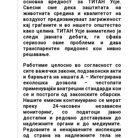
основна вредност за ТИТАН Усје.
Свесни сме дека заштитата на
животната средина и квалитетот на
воздухот предизвикуваат загриженост
кај граѓаните и во нашето општество
како целина. ТИТАН Усје внимателно ја
следи јавната дебата, ги сфаќа
сериозно овие проблеми и дава
транспарентен придонес кон нивно
решавање.
Работиме целосно во согласност со
сите важечки закони, подзаконски акти
и барањата на нашата А – Интегрирана
еколошка дозвола – честопати
применувајќи внатрешни стандарди кои
се и построги од законските обврски.
Нашите емисии континуирано се мерат
преку 24-часовен независен
мониторинг, со податоци јавно
достапни и редовно доставувани до
надлежните органи и до медиумите.
Редовните и ненајавените инспекции
од страна на надлежните тела не