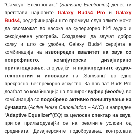
“Самсунг Електроникс“ (
Samsung Electronics
) денес ги
претстави најновите
Galaxy Buds4 Pro
и
Galaxy
Buds4
, редефинирајќи што премиум слушалките може
да овозможат во насока на супериорно hi-fi аудио и
секојдневна употреба. Создадени да звучат добро
колку и што се удобни, Galaxy Buds4 серијата е
комбинација на
извонреден квалитет на звук со
попрефинето, компјутерски дизајнирано
прилагодување,
спојувајќи ги
најнапредните аудио-
технологии и иновации
на „Samsung“ во едно
прекрасно, беспрекорно искуство. За прв пат, Buds Pro
доаѓаат во комбинација на поширок
вуфер
(woofer),
во
комбинација со
подобрено активно поништување на
бучавата
(
Active Noise Cancellation
– ANC
) и напреден
“
Adaptive Equalizer”
(
EQ
) за
целосен спектар на звук
,
притоа прилагодувајќи се на реалните услови од
средината. Дизајнерските подобрувања, контролата