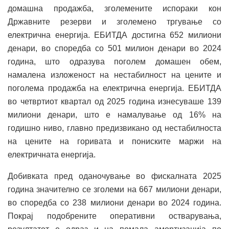
домашна продажба, зголемените испораки кон
Државните резерви и зголемено тргување со
електрична енергија. ЕБИТДА достигна 652 милиони
денари, во споредба со 501 милион денари во 2024
година, што одразува поголем домашен обем,
намалена изложеност на нестабилност на цените и
поголема продажба на електрична енергија. ЕБИТДА
во четвртиот квартал од 2025 година изнесуваше 139
милиони денари, што е намалување од 16% на
годишно ниво, главно предизвикано од нестабилноста
на цените на горивата и пониските маржи на
електричната енергија.
Добивката пред оданочување во фискалната 2025
година значително се зголеми на 667 милиони денари,
во споредба со 238 милиони денари во 2024 година.
Покрај подобрените оперативни остварувања,