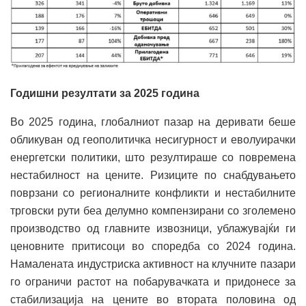
Годишни резултати за 2025 година
Во 2025 година, глобалниот пазар на деривати беше
обликуван од геополитичка несигурност и еволуирачки
енергетски политики, што резултираше со повремена
нестабилност на цените. Ризиците по снабдувањето
поврзани со регионалните конфликти и нестабилните
трговски рути беа делумно компензирани со зголемено
производство од главните извозници, ублажувајќи ги
ценовните притисоци во споредба со 2024 година.
Намалената индустриска активност на клучните пазари
го ограничи растот на побарувачката и придонесе за
стабилизација на цените во втората половина од