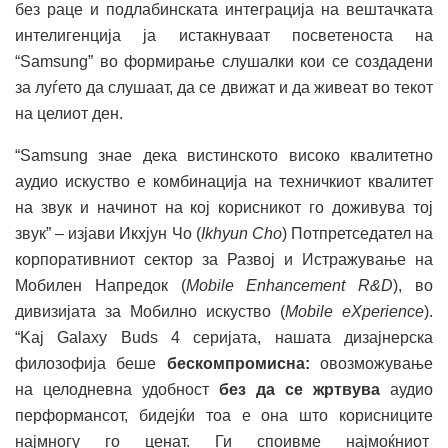
без раце и подлабинската интеграција на вештачката
интелигенција ја истакнуваат посветеноста на
“Samsung” во формирање слушалки кои се создадени
за луѓето да слушаат, да се движат и да живеат во текот
на целиот ден.
“Samsung знае дека вистинското високо квалитетно
аудио искуство е комбинација на техничкиот квалитет
на звук и начинот на кој корисникот го доживува тој
звук” – изјави Икхјун Чо (
Ikhyun Cho
) Потпретседател на
корпоративниот сектор за Развој и Истражување на
Мобилен Напредок (
Mobile Enhancement R&D
), во
дивизијата за Мобилно искуство (
Mobile eXperience
).
“Kaj Galaxy Buds 4 серијата, нашата дизајнерска
филозофија беше
бескомпромисна:
овозможување
на целодневна удобност
без да се жртвува
аудио
перформансот, бидејќи тоа е она што корисниците
најмногу го ценат. Ги споивме најмоќниот