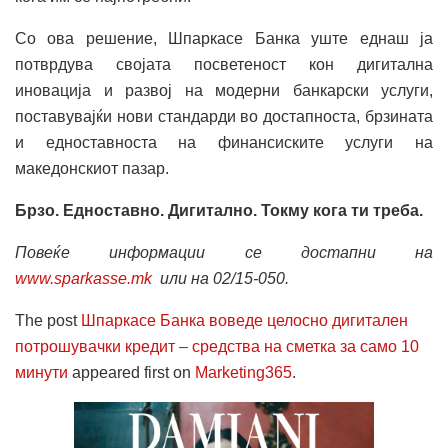
Со ова решение, Шпаркасе Банка уште еднаш ја
потврдува својата посветеност кон дигитална
иновација и развој на модерни банкарски услуги,
поставувајќи нови стандарди во достапноста, брзината
и едноставноста на финансиските услуги на
македонскиот пазар.
Брзо. Едноставно. Дигитално. Токму кога ти треба.
Повеќе информации се достапни на
www.sparkasse.mk
или на 02/15-050.
The post
Шпаркасе Банка воведе целосно дигитален
потрошувачки кредит – средства на сметка за само 10
минути
appeared first on
Marketing365
.