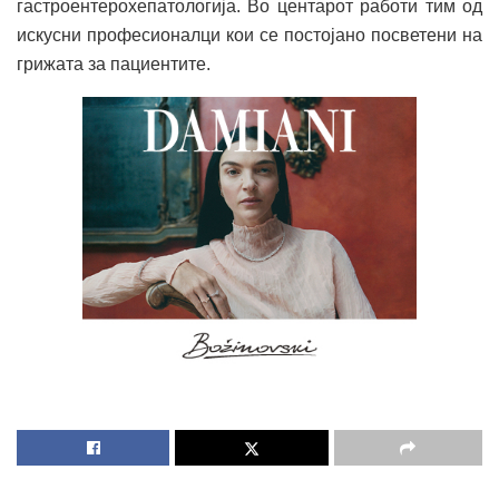
гастроентерохепатологија. Во центарот работи тим од
искусни професионалци кои се постојано посветени на
грижата за пациентите.