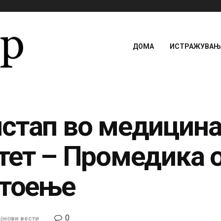
ДОМА
ИСТРАЖУВАЊА
стап во медицина
тет – Промедика 
стоење
0
јнови вести