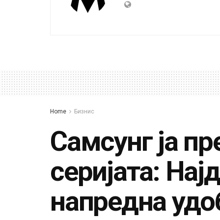
Home
Бизнис
Самсунг ја пр
серијата: Најд
напредна удо