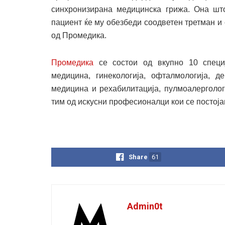
синхронизирана медицинска грижа. Она што
пациент ќе му обезбеди соодветен третман и 
од Промедика.
Промедика
се состои од вкупно 10 специј
медицина, гинекологија, офталмологија, д
медицина и рехабилитација, пулмоалерголог
тим од искусни професионалци кои се постоја
Share
61
Admin0t