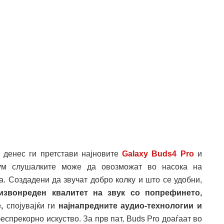
) денес ги претстави најновите
Galaxy Buds4 Pro
и
ум слушалките може да овозможат во насока на
ба. Создадени да звучат добро колку и што се удобни,
извонреден квалитет на звук со попрефинето,
е,
спојувајќи ги
најнапредните аудио-технологии и
еспрекорно искуство. За прв пат, Buds Pro доаѓаат во