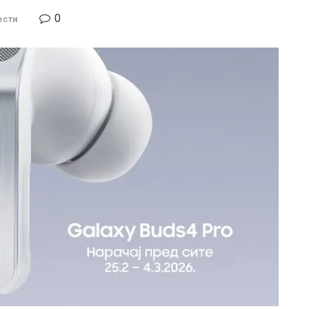
0
ести