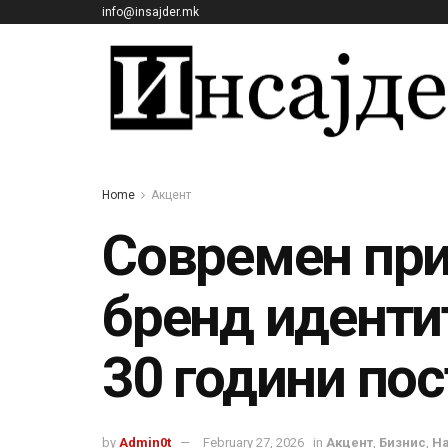
info@insajder.mk
Home
Акцент
Современ при
бренд иденти
30 години по
by
Admin0t
February 27, 2026
in
Акцент
,
Бизнис
,
На