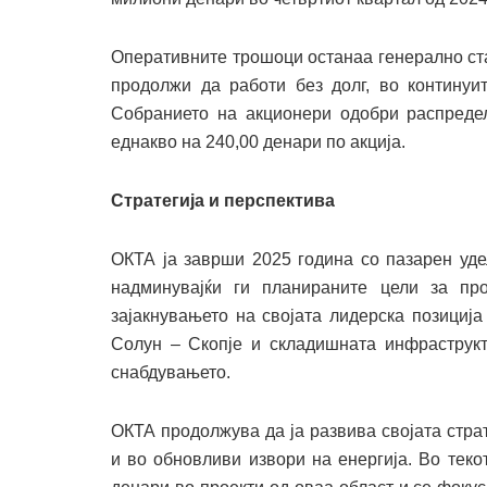
Оперативните трошоци останаа генерално ст
продолжи да работи без долг, во континуит
Собранието на акционери одобри распреде
еднакво на 240,00 денари по акција.
Стратегија и перспектива
ОКТА ја заврши 2025 година со пазарен уд
надминувајќи ги планираните цели за про
зајакнувањето на својата лидерска позициј
Солун – Скопје и складишната инфраструкт
снабдувањето.
ОКТА продолжува да ја развива својата стра
и во обновливи извори на енергија. Во тек