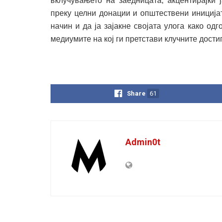
вклучувањето на заедницата, акцентирајќи 
преку целни донации и општествени иниција
начин и да ја зајакне својата улога како о
медиумите на кој ги претстави клучните дости
Share
61
Admin0t