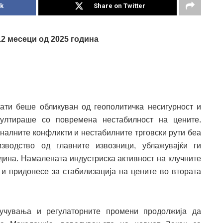
k
Share on Twitter
12 месеци од 2025 година
ати беше обликуван од геополитичка несигурност и
зултираше со повремена нестабилност на цените.
налните конфликти и нестабилните трговски рути беа
зводство од главните извозници, ублажувајќи ги
дина. Намалената индустриска активност на клучните
 и придонесе за стабилизација на цените во втората
лучувања и регулаторните промени продолжија да