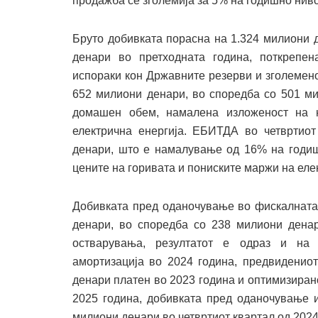
продажба се зголемија за 5% на годишно ниво
Бруто добивката порасна на 1.324 милиони 
денари во претходната година, поткрепе
испораки кон Државните резерви и зголемен
652 милиони денари, во споредба со 501 ми
домашен обем, намалена изложеност на 
електрична енергија. ЕБИТДА во четвртио
денари, што е намалување од 16% на годиш
цените на горивата и пониските маржи на еле
Добивката пред оданочување во фискалната 
денари, во споредба со 238 милиони денар
остварувања, резултатот е одраз и на 
амортизација во 2024 година, предвиденио
денари платен во 2023 година и оптимизиран
2025 година, добивката пред оданочување 
милиони денари во четвртиот квартал од 2024