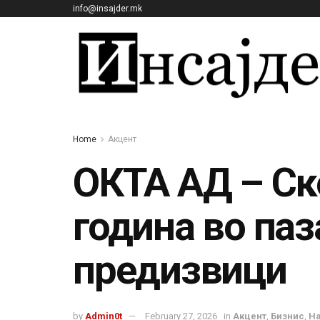
info@insajder.mk
Home
Акцент
ОКТА АД – Ско
година во паз
предизвици
by
Admin0t
February 27, 2026
in
Акцент
,
Бизнис
,
На