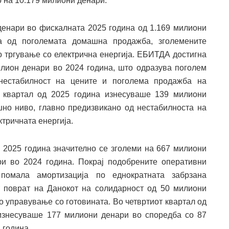
 на 10.179 милиони денари.
денари во фискалната 2025 година од 1.169 милиони
на од поголемата домашна продажба, зголемените
о тргување со електрична енергија. ЕБИТДА достигна
лион денари во 2024 година, што одразува поголем
нестабилност на цените и поголема продажба на
т квартал од 2025 година изнесуваше 139 милиони
но ниво, главно предизвикано од нестабилноста на
ктричната енергија.
2025 година значително се зголеми на 667 милиони
и во 2024 година. Покрај подобрените оперативни
помала амортизација по еднократната забрзана
т поврат на Данокот на солидарност од 50 милиони
о управување со готовината. Во четвртиот квартал од
изнесуваше 177 милиони денари во споредба со 87
 година.