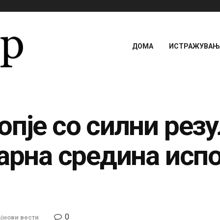
ДОМА
ИСТРАЖУВАЊА
пје со силни резу
арна средина исп
0
јнови вести