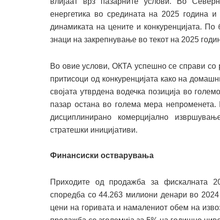
влијаат врз пазарните услови. Во Север
енергетика во средината на 2025 година и 
динамиката на цените и конкуренцијата. По 
знаци на закрепнување во текот на 2025 годи
Во овие услови, ОКТА успешно се справи со
притисоци од конкуренцијата како на домашни
својата утврдена водечка позиција во голе
пазар остана во голема мера непроменета. 
дисциплинирано комерцијално извршувањ
стратешки иницијативи.
Финансиски остварувања
Приходите од продажба за фискалната 20
споредба со 44.263 милиони денари во 2024
цени на горивата и намалениот обем на извоз