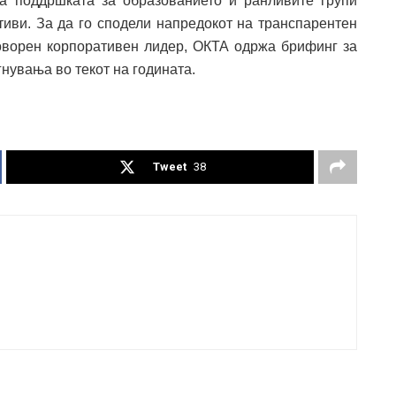
ја поддршката за образованието и ранливите групи
тиви. За да го сподели напредокот на транспарентен
дговорен корпоративен лидер, ОКТА одржа брифинг за
гнувања во текот на годината.
Tweet
38