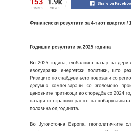
153
1.9k
Share on Faceboo
SHARES
VIEWS
Финансиски резултати за 4-тиот квартал / 
Годишни резултати за 2025 година
Во 2025 година, глобалниот пазар на дерив
еволуирачки енергетски политики, што ре
Ризиците по снабдувањето поврзани со регио
делумно компензирани со зголемено прои
ценовните притисоци во споредба со 2024 го
пазари го ограничи растот на побарувачката
половина од годината.
Во Југоисточна Европа, геополитичките с