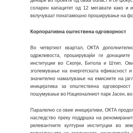
денари во проекти од оваа област и се фок
соларен капацитет од 12 мегавати како и 
вклучуваат понатамошно проширување на фот
Корпоративна оштествена одговорност
Во четвртиот квартал, ОКТА дополнително
одржливоста, проширувајќи ги донациите
институции во Скопје, Битола и Штип. Ов
зголемување на енергетската ефикасност и
значително намалување на емисиите на јагл
иницијатива за општествена одговорност 
пошумување во Националниот парк Јасен, во 
Паралелно со овие иницијативи, ОКТА продо
наследство преку поддршка на реномиранит
релевантните културни институции во зем