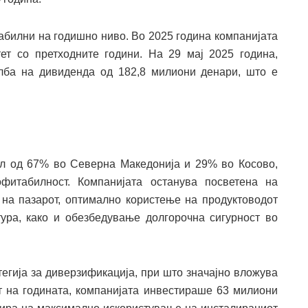
абилни на годишно ниво. Во 2025 година компанијата
ет со претходните години. На 29 мај 2025 година,
лба на дивиденда од 182,8 милиони денари, што е
ел од 67% во Северна Македонија и 29% во Косово,
фитабилност. Компанијата останува посветена на
а на пазарот, оптимално користење на продуктоводот
ура, како и обезбедување долгорочна сигурност во
тегија за диверзификација, при што значајно вложува
от на годината, компанијата инвестираше 63 милиони