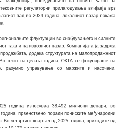
на Македонија, воведувањето на новиот Закон за
тековните регулаторни прилагодувања влијаеја врз
благиот пад во 2024 година, локалниот пазар покажа
на.
 регионалните флуктуации во снабдувањето и силните
от така и на извозниот пазар. Компанијата ја задржа
мопродажбата, додека структурата на малопродажниот
Во текот на целата година, ОКТА се фокусираше на
е, разумно управување со маржите и насочени,
25 година изнесуваа 38.492 милиони денари, во
 година, првенствено поради пониските меѓународни
. Во четвртиот квартал од 2025 година, приходите од