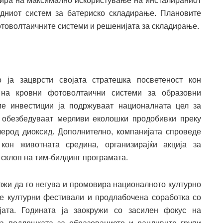
усира на максимално искористување на инсталираниот
идниот систем за батериско складирање. Плановите
оволтаичните системи и решенијата за складирање.
 ја зацврсти својата стратешка посветеност кон
 на кровни фотоволтаични системи за образовни
ие инвестиции ја подржуваат националната цел за
 обезбедуваат мерливи еколошки продобивки преку
ерод диоксид. Дополнително, компанијата спроведе
кон животната средина, организирајќи акција за
склоп на тим-билдинг програмата.
лжи да го негува и промовира националното културно
е културни фестивали и продлабочена соработка со
јата. Годината ја заокружи со засилен фокус на