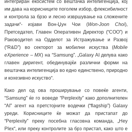
интегриран екосистем со вештачка интелигенција, кој
им дава на корисниците поголем избор, флексибилност
и контрола за брзо и лесно извршување на сложените
задачи“- изјави Вон-Џун Чои (
Won-Joon Choi
),
Претседател, Главен Оперативен Директор (“COO”) и
Раководител на Одделот за Истражување и Развој
(“R&D”) во секторот за мобилни искуства (
Mobile
eXperience – MX
) на “Samsung”. „Galaxy AI делува како
главен диригент, обединувајќи различни форми на
вештачка интелигенција во едно единствено, природно
и кохезивно искуство“.
Како дел од ова проширување со повеќе агенти,
“Samsung” ќе го воведе “Perplexity” како дополнителен
“AI” агент на претстојните водечки (“flagship”) Galaxy
уреди. Корисниците ќе можат да пристапат до
“Perplexity” преку посебна гласовна команда, „Hey
Plex“, или преку контролите за брз пристап, како што е