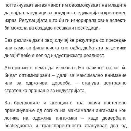
поттикнуваат ангажманот им овозможуваат на младите
да најдат заедници за поддршка, едукација и креативен
израз. Регулацијата што би ги игнорирала овие аспекти
би можела да создаде несакани последици.
Без разлика дали овој случај ќе резултира со преседан
или само со финансиска спогодба, дебатата за „етички
дизајн“ веќе е дел од индустриската реалност.
Алгоритмите нема да исчезнат. Но начинот на кој ќе
бидат оптимизирани – дали за максимално внимание
или за одржлива доверба – станува централно
стратешко прашање за индустријата.
За брендовите и агенциите тоа значи постепено
преминување од логика на максимален ангажман кон
логика на одржлив ангажман – каде довербата,
безбедноста и транспарентноста стануваат дел од