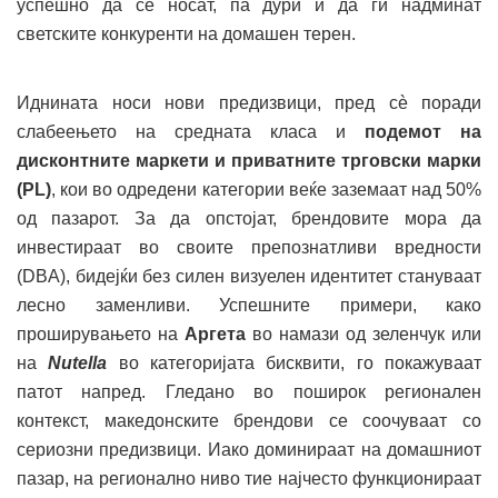
успешно да се носат, па дури и да ги надминат
светските конкуренти на домашен терен.
Иднината носи нови предизвици, пред сè поради
слабеењето на средната класа и
подемот на
дисконтните маркети и приватните трговски марки
(PL)
, кои во одредени категории веќе заземаат над 50%
од пазарот. За да опстојат, брендовите мора да
инвестираат во своите препознатливи вредности
(DBA), бидејќи без силен визуелен идентитет стануваат
лесно заменливи. Успешните примери, како
проширувањето на
Аргета
во намази од зеленчук или
на
Nutella
во категоријата бисквити, го покажуваат
патот напред. Гледано во поширок регионален
контекст, македонските брендови се соочуваат со
сериозни предизвици. Иако доминираат на домашниот
пазар, на регионално ниво тие најчесто функционираат