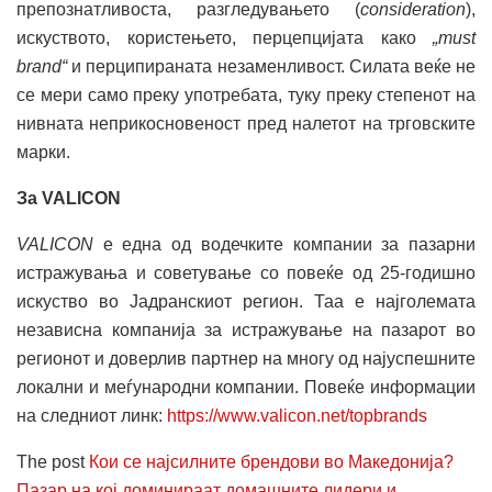
препознатливоста, разгледувањето (
consideration
),
искуството, користењето, перцепцијата како
„must
brand“
и перципираната незаменливост. Силата веќе не
се мери само преку употребата, туку преку степенот на
нивната неприкосновеност пред налетот на трговските
марки.
За VALICON
VALICON
е една од водечките компании за пазарни
истражувања и советување со повеќе од 25-годишно
искуство во Јадранскиот регион. Таа е најголемата
независна компанија за истражување на пазарот во
регионот и доверлив партнер на многу од најуспешните
локални и меѓународни компании. Повеќе информации
на следниот линк:
https://www.valicon.net/topbrands
The post
Кои се најсилните брендови во Македонија?
Пазар на кој доминираат домашните лидери и