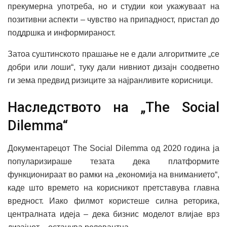
прекумерна употреба, но и студии кои укажуваат на
позитивни аспекти – чувство на припадност, пристап до
поддршка и информираност.
Затоа суштинското прашање не е дали алгоритмите „се
добри или лоши“, туку дали нивниот дизајн соодветно
ги зема предвид ризиците за најранливите корисници.
Наследството на „The Social
Dilemma“
Документарецот The Social Dilemma од 2020 година ја
популаризираше тезата дека платформите
функционираат во рамки на „економија на вниманието“,
каде што времето на корисникот претставува главна
вредност. Иако филмот користеше силна реторика,
централната идеја – дека бизнис моделот влијае врз