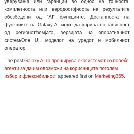
уверувања или гаранции во однос на точноста,
комплетноста или веродостојноста на резултатите
обезбедени од “AI” функциите. Достапноста на
функциите на Galaxy AI може да варира во зависност
од регионот/земјата, верзијата на оперативниот
систем/One UI, моделот на уредот и мобилниот
оператор.
The post
Galaxy AI го проширува екосистемот со повеќе
агенти за да им овозможи на корисниците поголем
избор и флексибилност
appeared first on
Marketing365
.