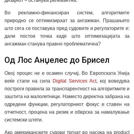
дизајнот – останува релевантна.
Во рекламно-финансиран систем, алгоритмите
природно се оптимизираат за ангажман. Прашањето
што сега се поставува пред судовите и регулаторите е:
дали постои точка каде што оптимизацијата за
ангажман станува правно проблематична?
Од Лос Анџелес до Брисел
Овој процес не e осамен случај. Во Европската Унија
веќе стапи на сила
Digital Services Act
, кој воведува
построги правила за транспарентност на алгоритмите и
заштита на малолетници. Наместо директна забрана на
одредени функции, регулаторниот фокус е ставен на
отчетност, процена на ризик и обврска за намалување
системски штети.
Ако американските судови тргнат во насока на product