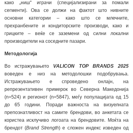
како „ниш“ играчи (специјализирани за помали
сегменти). Ова се должи на фактот што нивните
основни категории – како што се млечните,
прехранбените и кондиторските производи, како и
грицките – веќе се заземени од силни локални
производители на соседните пазари.
Методологија
Во истражувањето
VALICON TOP BRANDS 2025
воведен е низ на методолошки подобрувања.
Истражувањето е спроведено онлајн, на
репрезентативен примерок во Северна Македонија
(n=524) и регионот (n=5847), меѓу популацијата од 15
до 65 години. Поради важноста на визуелната
препознатливост на самите брендови, во анкетата се
користеа исклучиво логоата на брендовите. Моќта на
брендот (
Brand Strength
) е сложен индекс изведен од