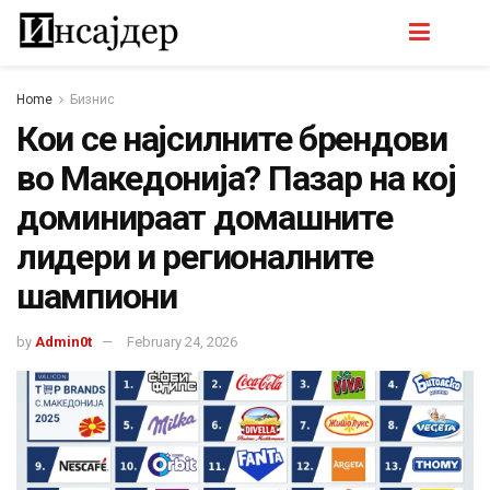
Home
Бизнис
Кои се најсилните брендови
во Македонија? Пазар на кој
доминираат домашните
лидери и регионалните
шампиони
by
Admin0t
February 24, 2026