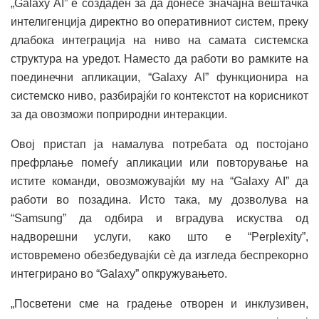
„Galaxy AI” е создаден за да донесе значајна вештачка
интелигенција директно во оперативниот систем, преку
длабока интеграција на ниво на самата системска
структура на уредот. Наместо да работи во рамките на
поединечни апликации, “Galaxy AI” функционира на
системско ниво, разбирајќи го контекстот на корисникот
за да овозможи поприродни интеракции.
Овој пристап ја намалува потребата од постојано
префрлање помеѓу апликации или повторување на
истите команди, овозможувајќи му на “Galaxy AI” да
работи во позадина. Исто така, му дозволува на
“Samsung” да одбира и вградува искуства од
надворешни услуги, како што е “Perplexity”,
истовремено обезбедувајќи сè да изгледа беспрекорно
интегрирано во “Galaxy” опкружувањето.
„Посветени сме на градење отворен и инклузивен,