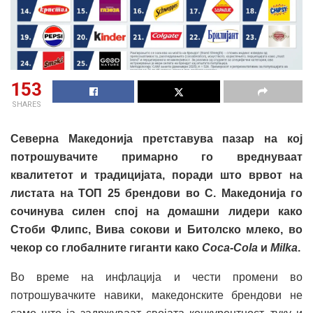
153
SHARES
Северна Македонија претставува пазар на кој
потрошувачите примарно го вреднуваат
квалитетот и традицијата, поради што врвот на
листата на ТОП 25 брендови во С. Македонија го
сочинува силен спој на домашни лидери како
Стоби Флипс, Вива сокови и Битолско млеко, во
чекор со глобалните гиганти како
Coca-Cola
и
Milka
.
Во време на инфлација и чести промени во
потрошувачките навики, македонските брендови не