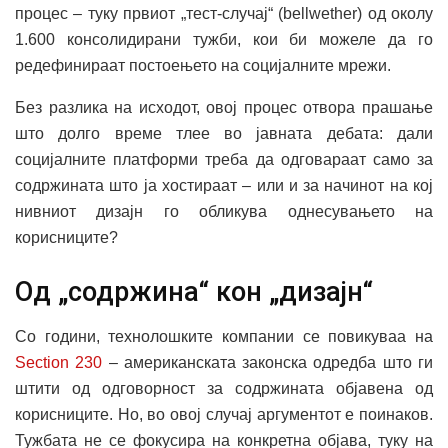
процес – туку првиот „тест-случај“ (bellwether) од околу
1.600 консолидирани тужби, кои би можеле да го
редефинираат постоењето на социјалните мрежи.
Без разлика на исходот, овој процес отвора прашање
што долго време тлее во јавната дебата: дали
социјалните платформи треба да одговараат само за
содржината што ја хостираат – или и за начинот на кој
нивниот дизајн го обликува однесувањето на
корисниците?
Од „содржина“ кон „дизајн“
Со години, технолошките компании се повикуваа на
Section 230
– американската законска одредба што ги
штити од одговорност за содржината објавена од
корисниците. Но, во овој случај аргументот е поинаков.
Тужбата не се фокусира на конкретна објава, туку на