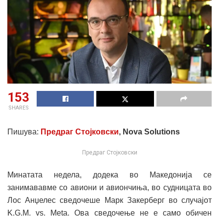
153
SHARES
Пишува:
Предраг Стојковски
, Nova Solutions
Предраг Стојковски
Минатата недела, додека во Македонија се
занимававме со авиони и авиончиња, во судницата во
Лос Анџелес сведочеше Марк Закерберг во случајот
K.G.M. vs. Meta. Ова сведочење не е само обичен