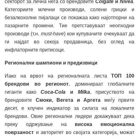
секторот за лична нега со брендовите
Colgate
и
Nivea
.
Категориите млечни производи, солени грицки и
безалкохолни пијалаци се покажаа како најотпорни на
пазарните промени. Тие претставуваат неопходни
производи (т.н.
must-have
) кои купувачите очекуваат да
ги најдат во секоја продавница, без оглед на
инфлаторните притисоци.
Регионални шампиони и предизвици
Иако на врвот на регионалната листа
ТОП 100
брендови во регионот
, доминираат глобалните
гиганти како
Coca-Cola
и
Milka
, присуството на
брендовите
Смоки, Вегета и Аргета
меѓу првите
десет, е клучен индикатор за силата на локалните
брендови. Овие регионални лидери докажуваат дека
преку одржување на
висока емоционална
поврзаност
и авторитет во својата категорија, можат