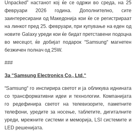
Unpacked” настанот кој ќе се одржи во среда, на 25
февруари 2026 година. Дополнително, сите
заинтересирани од Македонија кои ќе се регистрираат
на линкот пред 25. февруари, при купување на еден од
новите Galaxy уреди кои ќе бидат претставени подоцна
во месецот, ќе добијат подарок “Samsung“ магнетен
безжичен полнач од 25W.
###
За “Samsung Electronics Co., Ltd.“
“Samsung“ го инспирира светот и ја обликува иднината
со трансформативни идеи и технологии. Компанијата
го редефинира светот на телевизорите, паметните
телефони, уредите за носење, таблетите, дигиталните
уреди, мрежните системи и меморија, LSI системите и
LED решенијата.