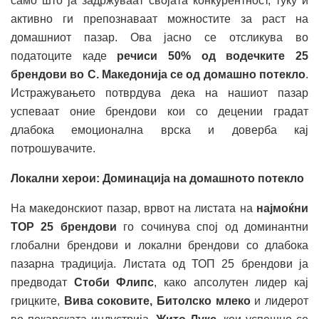
само што ја задржуваат својата конкурентност, туку и
активно ги препознаваат можностите за раст на
домашниот пазар. Ова јасно се отсликува во
податоците каде
речиси 50% од водечките 25
брендови во С. Македонија се од домашно потекло
.
Истражувањето потврдува дека на нашиот пазар
успеваат оние брендови кои со децении градат
длабока емоционална врска и доверба кај
потрошувачите.
Локални херои: Доминација на домашното потекло
На македонскиот пазар, врвот на листата на
најмоќни
TOP 25 брендови
го сочинува спој од доминантни
глобални брендови и локални брендови со длабока
пазарна традиција. Листата од ТОП 25 брендови ја
предводат
Стоби Флипс
, како апсолутен лидер кај
грицките,
Вива соковите, Битолско млеко
и лидерот