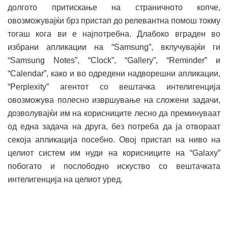
долгото притискање на страничното копче,
овозможувајќи брз пристап до релевантна помош токму
тогаш кога ви е најпотребна. Длабоко вграден во
избрани апликации на “Samsung”, вклучувајќи ги
“Samsung Notes”, “Clock”, “Gallery”, “Reminder” и
“Calendar”, како и во одредени надворешни апликации,
“Perplexity” агентот со вештачка интелигенција
овозможува полесно извршување на сложени задачи,
дозволувајќи им на корисниците лесно да преминуваат
од една задача на друга, без потреба да ја отвораат
секоја апликација посебно. Овој пристап на ниво на
целиот систем им нуди на корисниците на “Galaxy”
побогато и послободно искуство со вештачката
интелигенција на целиот уред.