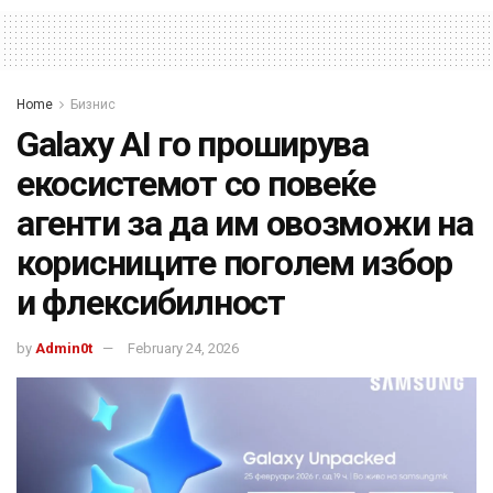
Home
Бизнис
Galaxy AI го проширува
екосистемот со повеќе
агенти за да им овозможи на
корисниците поголем избор
и флексибилност
by
Admin0t
February 24, 2026