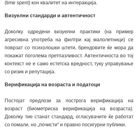
(time spent) кон квалитет на интеракција.
Визуелни стандарди и автентичност
Доколку одредени визуелни практики (на пример
агресивна употреба на филтри кај малолетници) се
поврзат со психолошки штети, брендовите ќе мора да
покажат поголема претпазливост. Автентичноста во тој
контекст не е само естетска вредност, туку управување
со ризик и репутација.
Верификација на возраста и податоци
Постојат предлози за построга верификација на
возраст (биометриска верификација на возраста).
Доколку тие станат стандард, огласувачите ќе работат
со помали, но „почисти“ и правно посигурни публики.