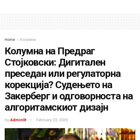
Home
Колумни
Колумна на Предраг
Стојковски: Дигитален
преседан или регулаторна
корекција? Судењето на
Закерберг и одговорноста на
алгоритамскиот дизајн
by
Admin0t
February 23, 2026