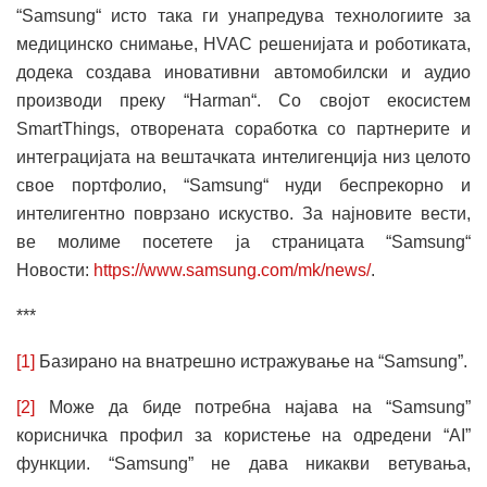
“Samsung“ исто така ги унапредува технологиите за
медицинско снимање, HVAC решенијата и роботиката,
додека создава иновативни автомобилски и аудио
производи преку “Harman“. Со својот екосистем
SmartThings, отворената соработка со партнерите и
интеграцијата на вештачката интелигенција низ целото
свое портфолио, “Samsung“ нуди беспрекорно и
интелигентно поврзано искуство. За најновите вести,
ве молиме посетете ја страницата “Samsung“
Новости:
https://www.samsung.com/mk/news/
.
***
[1]
Базирано на внатрешно истражување на “Samsung”.
[2]
Може да биде потребна најава на “Samsung”
корисничка профил за користење на одредени “AI”
функции. “Samsung” не дава никакви ветувања,