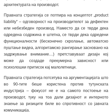
архитектурата на производот.
Правната стратегија се потпира на концептот „product
liability“ – одговорност на производителот за дефектен
или небезбеден производ. Наместо да се тврди дека
одредена содржина е штетна, се тврди дека одредени
функционалности (бесконечно скролање, автоматско
пуштање видеа, алгоритамско рангирање засновано на
задржување внимание…) претставуваат дизајн кој
може да создаде прекумерна зависност или
психолошки притисок кај малолетници.
Правната стратегија потсетува на аргументацијата што
во 90-тите беше користена против тутунската
индустрија – фокусот не е на самото постоење на
производот, туку на тоа дали дизајнот и интерното
знаење за ризиците биле во спротивност со јавната
комуникација.