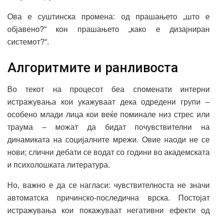
Ова е суштинска промена: од прашањето „што е
објавено?“ кон прашањето „како е дизајниран
системот?“.
Алгоритмите и ранливоста
Во текот на процесот беа споменати интерни
истражувања кои укажуваат дека одредени групи –
особено млади лица кои веќе поминале низ стрес или
траума – можат да бидат почувствителни на
динамиката на социјалните мрежи. Овие наоди не се
нови; слични дебати се водат со години во академската
и психолошката литература.
Но, важно е да се нагласи: чувствителноста не значи
автоматска причинско-последична врска. Постојат
истражувања кои покажуваат негативни ефекти од