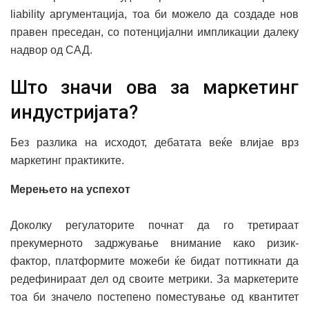
liability аргументација, тоа би можело да создаде нов
правен преседан, со потенцијални импликации далеку
надвор од САД.
Што значи ова за маркетинг
индустријата?
Без разлика на исходот, дебатата веќе влијае врз
маркетинг практиките.
Мерењето на успехот
Доколку регулаторите почнат да го третираат
прекумерното задржување внимание како ризик-
фактор, платформите можеби ќе бидат поттикнати да
редефинираат дел од своите метрики. За маркетерите
тоа би значело постепено поместување од квантитет