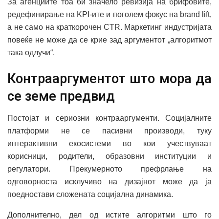
За агенциите тоа би значело ревизија на брифовите,
редефинирање на KPI-ите и поголем фокус на brand lift,
а не само на краткорочен CTR. Маркетинг индустријата
повеќе не може да се крие зад аргументот „алгоритмот
така одлучи“.
Контрааргументот што мора да
се земе предвид
Постојат и сериозни контрааргументи. Социјалните
платформи не се пасивни производи, туку
интерактивни екосистеми во кои учествуваат
корисници, родители, образовни институции и
регулатори. Прекумерното префрлање на
одговорноста исклучиво на дизајнот може да ја
поедностави сложената социјална динамика.
Дополнително, дел од истите алгоритми што го