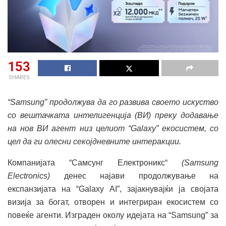
153
SHARES
“Samsung” продолжува да го развива своето искуство
со вештачката интелигенција (ВИ) преку додавање
на нов ВИ агент низ целиот “Galaxy” екосистем, со
цел да ги олесни секојдневните интеракции.
Компанијата “Самсунг Електроникс“
(Samsung
Electronics)
денес најави продолжување на
експанзијата на “Galaxy AI”, зајакнувајќи ја својата
визија за богат, отворен и интегриран екосистем со
повеќе агенти. Изграден околу идејата на “Samsung” за