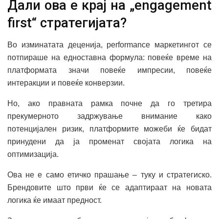
Дали ова е крај на „engagement
first“ стратегијата?
Во изминатата деценија, performance маркетингот се
потпираше на едноставна формула: повеќе време на
платформата значи повеќе импресии, повеќе
интеракции и повеќе конверзии.
Но, ако правната рамка почне да го третира
прекумерното задржување внимание како
потенцијален ризик, платформите можеби ќе бидат
принудени да ја променат својата логика на
оптимизација.
Ова не е само етичко прашање – туку и стратегиско.
Брендовите што први ќе се адаптираат на новата
логика ќе имаат предност.