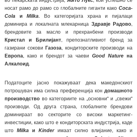
во пекарската индустрија,
Жито Лукс
, кои успешно се
носат рамо до рамо со глобалните гиганти како
Coca-
Cola
и
Milka
. Во категоријата храна и пијалаци
доминира и локалната млекарница
Здравје Радово
,
брендовите за масло и прехранбени производи
Кристал и Брилијант
, препознатливиот бренд за
газирани сокови
Газоза
, кондиторските производи на
Европа
, како и брендот за чаеви
Good Nature
на
Алкалоид
.
Податоците јасно покажуваат дека македонскиот
потрошувач има силна преференција кон
домашното
производство
во категориите на „основни“ и „свежи“
производи. Од друга страна, глобалните брендови
доминираат во секторите со високи маркетинг-
инвестиции, како што е кондиторската индустрија, каде
што
Milka
и
Kinder
имаат силно влијание, како и