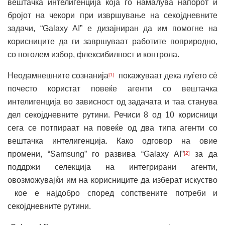
вештачка интелигенција која го намалува напорот и
бројот на чекори при извршување на секојдневните
задачи, “Galaxy AI” е дизајниран да им помогне на
корисниците да ги завршуваат работите поприродно,
со поголем избор, флексибилност и контрола.
Неодамнешните сознанија
покажуваат дека луѓето сè
[1]
почесто користат повеќе агенти со вештачка
интелигенција во зависност од задачата и таа станува
дел секојдневните рутини. Речиси 8 од 10 корисници
сега се потпираат на повеќе од два типа агенти со
вештачка интелигенција. Како одговор на овие
промени, “Samsung” го развива “Galaxy AI”
за да
[2]
поддржи селекција на интегрирани агенти,
овозможувајќи им на корисниците да изберат искуство
кое е најдобро според сопствените потреби и
секојдневните рутини.