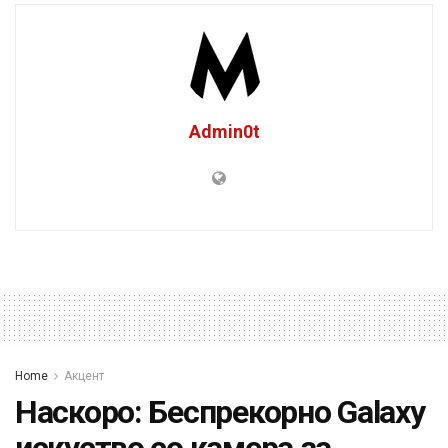
Admin0t
Home
Акцент
Наскоро: Беспрекорно Galaxy
искуство со камера за