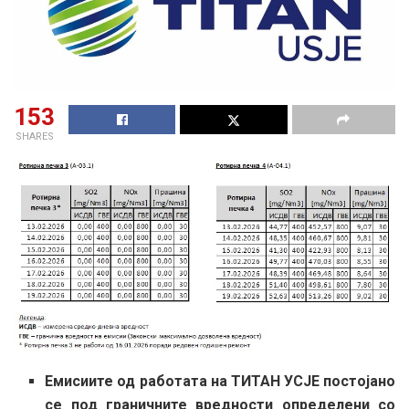
153
SHARES
Емисиите од работата на ТИТАН УСЈЕ постојано
се под граничните вредности определени со