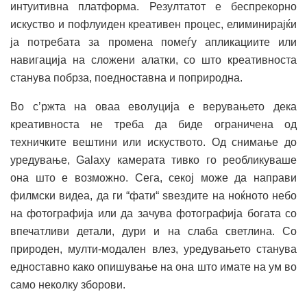
интуитивна платформа. Резултатот е беспрекорно
искуство и пофлуиден креативен процес, елиминирајќи
ја потребата за промена помеѓу апликациите или
навигација на сложени алатки, со што креативноста
станува побрза, поедноставна и поприродна.
Во с’ржта на оваа еволуција е верувањето дека
креативноста не треба да биде ограничена од
техничките вештини или искуството. Од снимање до
уредување, Galaxy камерата тивко го реобликуваше
она што е возможно. Сега, секој може да направи
филмски видеа, да ги “фати“ ѕвездите на ноќното небо
на фотографија или да зачува фотографија богата со
впечатливи детали, дури и на слаба светлина. Со
природен, мулти-модален влез, уредувањето станува
едноставно како опишување на она што имате на ум во
само неколку зборови.