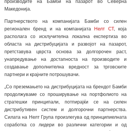
производите на Бамби на пазарот во Северна
Македонија.
Партнерството на компанијата Бамби со силен
регионален бренд и на компанијата
Нелт СТ
, која
располага со исклучителна локална експертиза во
областа на дистрибуцијата и развојот на пазарот,
претставува цврста основа за долгорочен раст,
унапредување на достапноста на производите и
создавање дополнителна вредност за трговските
партнери и крајните потрошувачи.
„Со преземањето на дистрибуцијата на брендот Бамби
продолжуваме со проширување на портфолиото на
стратешки принципали, потпирајќи се на силен
дистрибутивен систем и долгорочни партнерства.
Силата на Нелт Група произлегува од принципиелната
соработка со лидери во различни категории и од