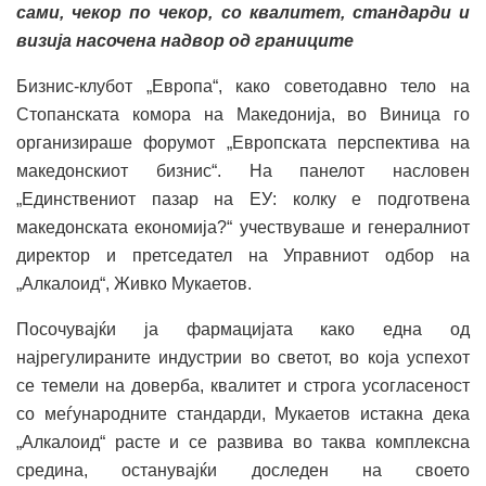
сами, чекор по чекор, со квалитет, стандарди и
визија насочена надвор од границите
Бизнис-клубот „Европа“, како советодавно тело на
Стопанската комора на Македонија, во Виница го
организираше форумот „Европската перспектива на
македонскиот бизнис“. На панелот насловен
„Единствениот пазар на ЕУ: колку е подготвена
македонската економија?“ учествуваше и генералниот
директор и претседател на Управниот одбор на
„Алкалоид“, Живко Мукаетов.
Посочувајќи ја фармацијата како една од
најрегулираните индустрии во светот, во која успехот
се темели на доверба, квалитет и строга усогласеност
со меѓународните стандарди, Мукаетов истакна дека
„Алкалоид“ расте и се развива во таква комплексна
средина, останувајќи доследен на своето