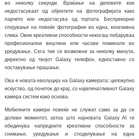
во неколку секунди. Враќање на деловите кои
недостасуваат од објектите на фотографијата како
парчето кое недостасува од тортата. Беспрекорно
спојување на повеќе фотографии во една, кохезивна
слика. Овие креативни способности некогаш побаруваа
професионални вештини или часови поминати во
уредување. Сега тие се возможни за неколку минути,
директно од твојот Galaxy телефон, едноставно со
поставување прашање.
Ова е новата еволуција на Galaxy камерата: целокупно
искуство, од почеток до крај, со највпечатливиот Galaxy
камера систем како основа.
Мобилните камери повеќе не служат само за да се
долови моментот, затоа што најновата Galaxy AI ги
обединува напредните креативни способности за
снимање, уредување и споделување на една