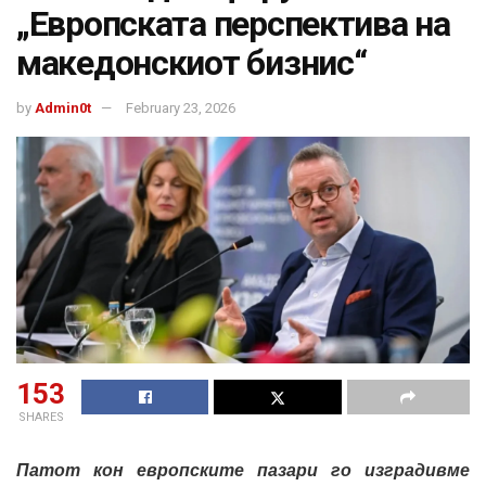
„Европската перспектива на
македонскиот бизнис“
by
Admin0t
February 23, 2026
153
SHARES
Патот кон европските пазари го изградивме