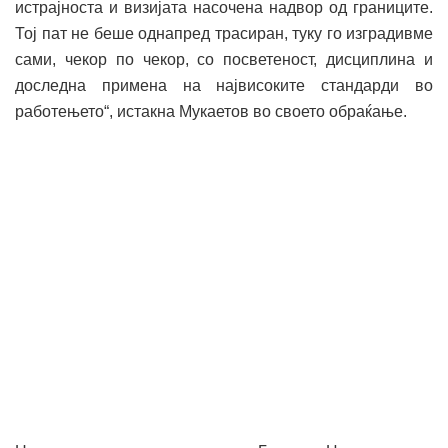
истрајноста и визијата насочена надвор од границите.
Тој пат не беше однапред трасиран, туку го изградивме
сами, чекор по чекор, со посветеност, дисциплина и
доследна примена на највисоките стандарди во
работењето“, истакна Мукаетов во своето обраќање.