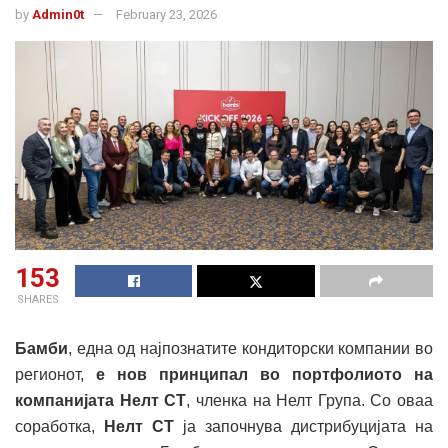
by
Admin0t
February 23, 2026
153
SHARES
Бамби
, една од најпознатите кондиторски компании во
регионот,
е нов принципал во портфолиото на
компанијата Нелт СТ
, членка на Нелт Група. Со оваа
соработка,
Нелт СТ
ја започнува дистрибуцијата на