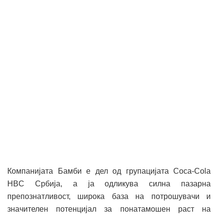
Компанијата Бамби е дел од групацијата Coca-Cola
HBC Србија, а ја одликува силна пазарна
препознатливост, широка база на потрошувачи и
значителен потенцијал за понатамошен раст на