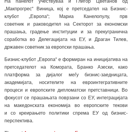
На панелот учествуваа и Глигор Цветанов од
„Макпрогрес“ Виница, кој е претседател на Бизнис-
клубот „Европа“; Мариa Канелопулу, прв
советник и раководител на Секторот за економски
прашања, градење институции и за прекугранична
соработка во Делегацијата на ЕУ, и Драган Тилев,
државен советник за европски прашања.
Бизнис-клубот „Европа“ е формиран на иницијатива на
претседателот на Комората, Бранко Азески, како
платформа за дијалог меѓу бизнис-заедницата,
академијата, носителите на евроинтегративните
процеси и европските дипломатски претставници. Во
фокусот се прашањата поврзани со ЕУ, интеграцијата
на македонската економија во европските текови
и со креирањето политики спрема ЕУ од бизнис-
перспектива.