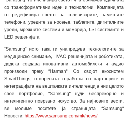
со трансформативни идеи и технологии. Компанијата
го редефинира светот на телевизорите, паметните
телефони, уредите за носење, таблетите, дигиталните
уреди, мрежните системи и меморија, LSI системите и
LED решенијата.
“Samsung“ исто така ги унапредува технологиите за
медицинско снимање, HVAC решенијата и роботиката,
додека создава иновативни автомобилски и аудио
производи преку “Harman“. Со својот екосистем
SmartThings, отворената соработка со партнерите и
интеграцијата на вештачката интелигенција низ целото
свое портфолио, “Samsung“ нуди беспрекорно и
интелигентно поврзано искуство. За најновите вести,
ве молиме посетете ја страницата “Samsung“
Новости:
https://www.samsung.com/mk/news/
.