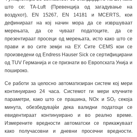
што се: TA-Luft (Превенција од загадување на
воздухот), EN 15267, EN 14181 и MCERTS, кои
дефинираат на кој начин мора да се извршуваат
мерењата, да се чуваат податоците, да се
презентираат просеци од мерењата, исто како што се
прави и во сите земји на ЕУ. Сите CEMS кои се
произведени од Endress Hauser Sick се сертифицирани
од TUV Германија и се признати во Европската Унија и
пошироко.
Се работи за целосно автоматизиран систем кој мери
континуирано 24 часа. Системот ги мери клучните
параметри, како што се прашина, NOx и SO₂ секоја
минута, обезбедувајќи дека валидни податоци се
евидентираат континуирано и во реално време.
Измерените вредности автоматски се прикажуваат
како получасовни и дневни просечни вредности.