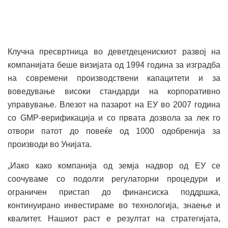
Клучна пресвртница во деветдеценискиот развој на
компанијата беше визијата од 1994 година за изградба
на современи производствени капацитети и за
воведување високи стандарди на корпоративно
управување. Влезот на пазарот на ЕУ во 2007 година
со GMP-верификација и со првата дозвола за лек го
отвори патот до повеќе од 1000 одобренија за
производи во Унијата.
„Иако како компанија од земја надвор од ЕУ се
соочуваме со подолги регулаторни процедури и
ограничен пристап до финансиска поддршка,
континуирано инвестираме во технологија, знаење и
квалитет. Нашиот раст е резултат на стратегијата,