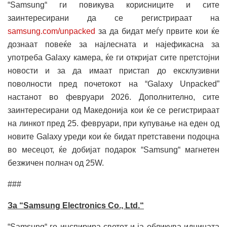
“Samsung“ ги повикува корисниците и сите
заинтересирани да се регистрираат на
samsung.com/unpacked
за да бидат меѓу првите кои ќе
дознаат повеќе за најлесната и најефикасна за
употреба Galaxy камера, ќе ги откријат сите претстојни
новости и за да имаат пристап до ексклузивни
поволности пред почетокот на “Galaxy Unpacked”
настанот во февруари 2026. Дополнително, сите
заинтересирани од Македонија кои ќе се регистрираат
на линкот пред 25. февруари, при купување на еден од
новите Galaxy уреди кои ќе бидат претставени подоцна
во месецот, ќе добијат подарок “Samsung“ магнетен
безжичен полнач од 25W.
###
За “Samsung Electronics Co., Ltd.“
“Samsung“ го инспирира светот и ја обликува иднината