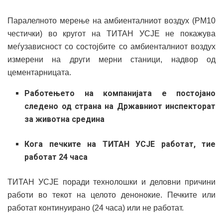
Паралелното мерење на амбиенталниот воздух (PM10
честички) во кругот на ТИТАН УСЈЕ не покажува
меѓузависност со состојбите со амбиенталниот воздух
измерени на други мерни станици, надвор од
цементарницата.
Работењето на компанијата е постојано
следено од страна на Државниот инспекторат
за животна средина
Кога печките на ТИТАН УСЈЕ работат, тие
работат 24 часа
ТИТАН УСЈЕ поради технолошки и деловни причини
работи во текот на целото денонокие. Печките или
работат континуирано (24 часа) или не работат.