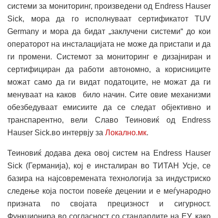
системи за мониторинг, произведени од Endress Hauser
Sick, мора да го исполнуваат сертификатот TUV
Germany и мора да бидат „заклучени системи“ до кои
операторот на инсталацијата не може да пристапи и да
ги промени. Системот за мониторинг е дизајниран и
сертифициран да работи автономно, а корисниците
можат само да ги видат податоците, не можат да ги
менуваат на каков било начин. Сите овие механизми
обезбедуваат емисиите да се следат објективно и
транспарентно, вели Славо Теиновиќ од Endress
Hauser Sick.во интервју за
Локално.мк
.
Теиновиќ додава дека овој систем на Endress Hauser
Sick (Германија), кој е инсталиран во ТИТАН Усје, се
базира на најсовремената технологија за индустриско
следење која постои повеќе децении и е меѓународно
призната по својата прецизност и сигурност.
Функционира во согласност со стандардите на ЕУ, како