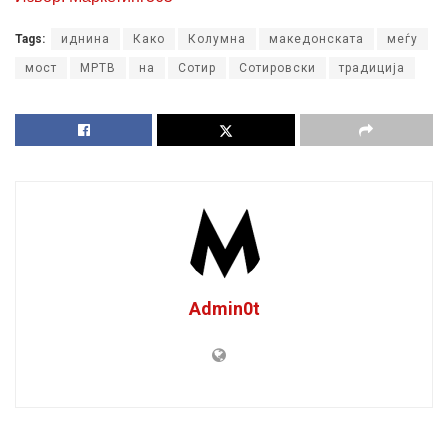
Tags:
иднина
Како
Колумна
македонската
меѓу
мост
МРТВ
на
Сотир
Сотировски
традиција
Admin0t