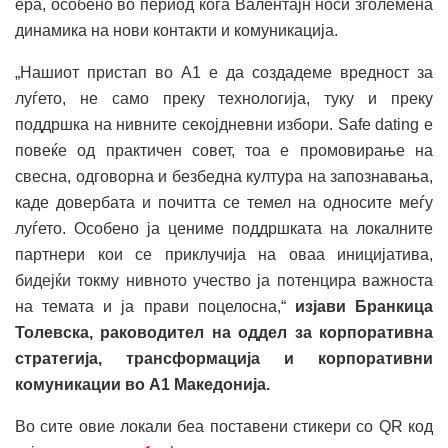
ера, особено во период кога Валентајн носи зголемена
динамика на нови контакти и комуникација.
„Нашиот пристап во А1 е да создадеме вредност за
луѓето, не само преку технологија, туку и преку
поддршка на нивните секојдневни избори. Safe dating е
повеќе од практичен совет, тоа е промовирање на
свесна, одговорна и безбедна култура на запознавања,
каде довербата и почитта се темел на односите меѓу
луѓето. Особено ја цениме поддршката на локалните
партнери кои се приклучија на оваа иницијатива,
бидејќи токму нивното учество ја потенцира важноста
на темата и ја прави поцелосна,“
изјави Бранкица
Толевска, раководител на оддел за корпоративна
стратегија, трансформација и корпоративни
комуникации во А1 Македонија.
Во сите овие локали беа поставени стикери со QR код