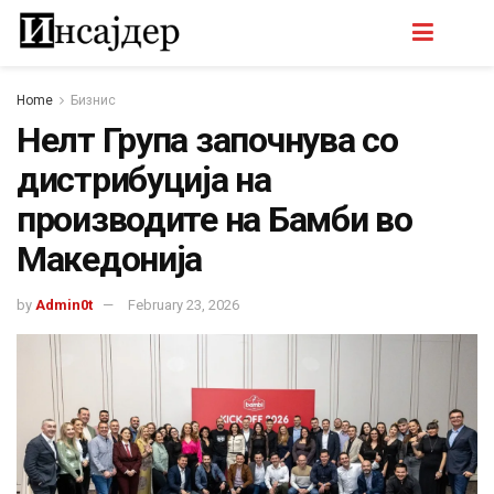
Home
Бизнис
Нелт Група започнува со
дистрибуција на
производите на Бамби во
Македонија
by
Admin0t
February 23, 2026