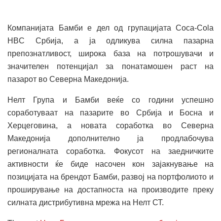
Компанијата Бамби е дел од групацијата Coca-Cola
HBC Србија, а ја одликува силна пазарна
препознатливост, широка база на потрошувачи и
значителен потенцијал за понатамошен раст на
пазарот во Северна Македонија.
Нелт Група и Бамби веќе со години успешно
соработуваат на пазарите во Србија и Босна и
Херцеговина, а новата соработка во Северна
Македонија дополнително ја продлабочува
регионалната соработка. Фокусот на заедничките
активности ќе биде насочен кон зајакнување на
позицијата на брендот Бамби, развој на портфолиото и
проширување на достапноста на производите преку
силната дистрибутивна мрежа на Нелт СТ.