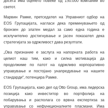
досега има оценето повеќе од 150.000 компании во
светот.
Марвин Рамке, претседател на Управниот одбор на
EOS Групацијата, нагласи дека преминувањето од
бронзен до златен медал за само една година е
исклучително достигнување и јасен показател дека
стратегијата за одржливост дава резултати.
„Ова признание е заслуга на напорната работа на
целиот наш тим, како и силна мотивација да
продолжиме по патот на одржливо корпоративно
управување и постојано унапредување на нашите
стандарди“, потенцира Рамке.
EOS Групацијата, како дел од Otto Group, има лидерска
позиција како инвеститор во портфолија на
побарувања и располага со врвна експертиза за
управување со нефункционалните пласмани. Има