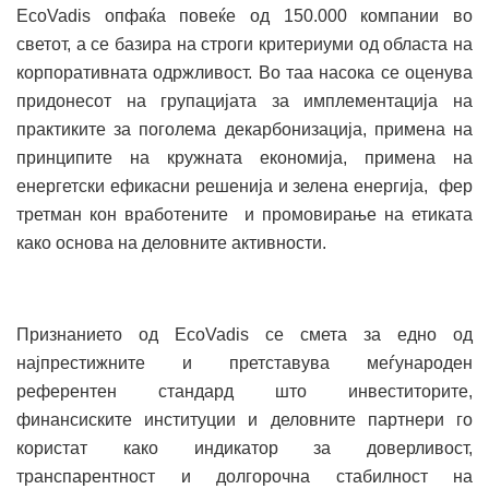
EcoVadis опфаќа повеќе од 150.000 компании во
светот, а се базира на строги критериуми од областа на
корпоративната одржливост. Во таа насока се оценува
придонесот на групацијата за имплементација на
практиките за поголема декарбонизација, примена на
принципите на кружната економија, примена на
енергетски ефикасни решенија и зелена енергија, фер
третман кон вработените и промовирање на етиката
како основа на деловните активности.
Признанието од EcoVadis се смета за едно од
најпрестижните и претставува меѓународен
референтен стандард што инвеститорите,
финансиските институции и деловните партнери го
користат како индикатор за доверливост,
транспарентност и долгорочна стабилност на