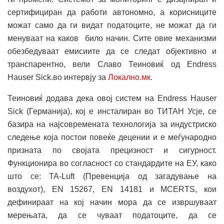
сертифициран да работи автономно, а корисниците
можат само да ги видат податоците, не можат да ги
менуваат на каков било начин. Сите овие механизми
обезбедуваат емисиите да се следат објективно и
транспарентно, вели Славо Теиновиќ од Endress
Hauser Sick.во интервју за
Локално.мк
.
Теиновиќ додава дека овој систем на Endress Hauser
Sick (Германија), кој е инсталиран во ТИТАН Усје, се
базира на најсовремената технологија за индустриско
следење која постои повеќе децении и е меѓународно
призната по својата прецизност и сигурност.
Функционира во согласност со стандардите на ЕУ, како
што се: TA-Luft (Превенција од загадување на
воздухот), EN 15267, EN 14181 и MCERTS, кои
дефинираат на кој начин мора да се извршуваат
мерењата, да се чуваат податоците, да се