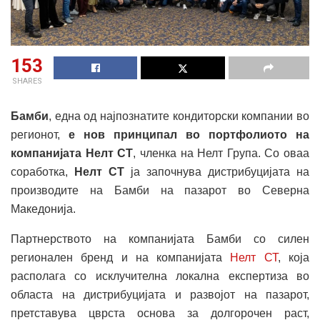
153
SHARES
Бамби
, една од најпознатите кондиторски компании во
регионот,
е нов принципал во портфолиото на
компанијата Нелт СТ
, членка на Нелт Група. Со оваа
соработка,
Нелт СТ
ја започнува дистрибуцијата на
производите на Бамби на пазарот во Северна
Македонија.
Партнерството на компанијата Бамби со силен
регионален бренд и на компанијата
Нелт СТ
, која
располага со исклучителна локална експертиза во
областа на дистрибуцијата и развојот на пазарот,
претставува цврста основа за долгорочен раст,