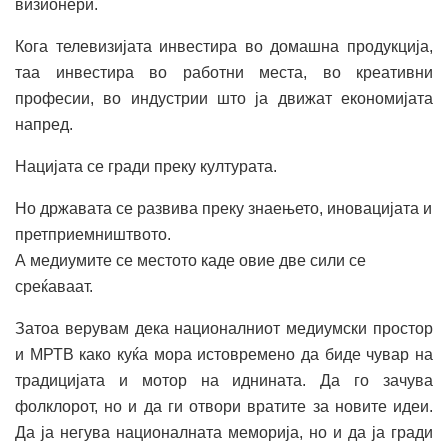
визионери.
Кога телевизијата инвестира во домашна продукција,
таа инвестира во работни места, во креативни
професии, во индустрии што ја движат економијата
напред.
Нацијата се гради преку културата.
Но државата се развива преку знаењето, иновацијата и
претприемништвото.
А медиумите се местото каде овие две сили се
среќаваат.
Затоа верувам дека националниот медиумски простор
и МРТВ како куќа мора истовремено да биде чувар на
традицијата и мотор на иднината. Да го зачува
фолклорот, но и да ги отвори вратите за новите идеи.
Да ја негува националната меморија, но и да ја гради