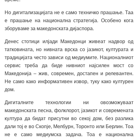
Но дигитализацијата не е само техничко прашање. Таа
е прашање на национална стратегија. Особено кога
зборуваме за македонската дијаспора.
Денес стотици илјади Македонци живеат надвор од
татковината, но нивната врска со јазикот, културата и
традицијата често зависи од медиумите. Националниот
сервис треба да биде нивниот најсилен мост со
Македонија – жив, современ, достапен и релевантен.
Не само како информативен извор, туку како културен
дом.
Дигиталните технологии ни овозможуваат
македонската песна, фолклорот, јазикот и современата
култура да бидат присутни во секој дом, без разлика
дали тој е во Скопје, Мелбурн, Торонто или Берлин. Тоа
не е само медиумска задача. Тоа е национална