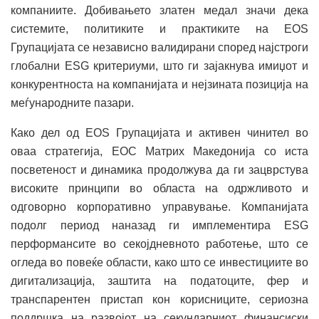
компаниите. Добивањето златен медал значи дека
системите, политиките и практиките на EOS
Групацијата се независно валидирани според најстроги
глобални ESG критериуми, што ги зајакнува имиџот и
конкурентноста на компанијата и нејзината позиција на
меѓународните пазари.
Како дел од EOS Групацијата и активен чинител во
оваа стратегија, ЕОС Матрих Македонија со иста
посветеност и динамика продолжува да ги зацврстува
високите принципи во областа на одржливото и
одговорно корпоративно управување. Компанијата
подолг период наназад ги имплементира ESG
перформансите во секојдневното работење, што се
огледа во повеќе области, како што се инвестициите во
дигитализација, заштита на податоците, фер и
транспарентен пристап кон корисниците, сериозна
поддршка на развојот на секундарниот финансиски