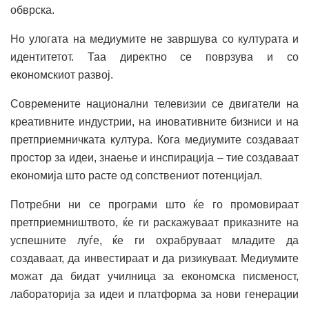
обврска.
Но улогата на медиумите не завршува со културата и
идентитетот. Таа директно се поврзува и со
економскиот развој.
Современите национални телевизии се двигатели на
креативните индустрии, на иновативните бизниси и на
претприемничката култура. Кога медиумите создаваат
простор за идеи, знаење и инспирација – тие создаваат
економија што расте од сопствениот потенцијал.
Потребни ни се програми што ќе го промовираат
претприемништвото, ќе ги раскажуваат приказните на
успешните луѓе, ќе ги охрабруваат младите да
создаваат, да инвестираат и да ризикуваат. Медиумите
можат да бидат училница за економска писменост,
лабораторија за идеи и платформа за нови генерации