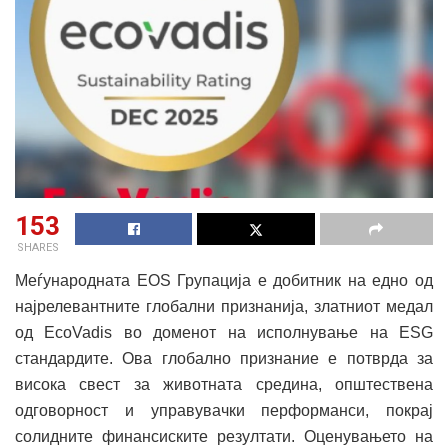
153
SHARES
Меѓународната EOS Групација е добитник на едно од
најрелевантните глобални признанија, златниот медал
од EcoVadis во доменот на исполнување на ESG
стандардите. Ова глобално признание е потврда за
висока свест за животната средина, општествена
одговорност и управувачки перформанси, покрај
солидните финансиските резултати. Оценувањето на