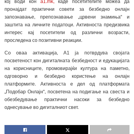
кој води кон
a1.mk,
каде посетителите можеа да
пронајдат практични совети за безбедно онлајн
запознавање, препознавање „црвени знамиња“ и
заштита на личните податоци. Активноста предизвика
интерес кај посетители од различни возрасти,
проследена со позитивни реакции.
Со оваа активација, А1 ја потврдува својата
посветеност кон дигиталната безбедност и едукацијата
на корисниците, промовирајќи култура на паметно,
одговорно и безбедно користење на онлајн
платформите. Активноста е дел од платформата
„Подобар Онлајн“, посветена на подигање на свеста и
обезбедување практични насоки за безбедно
однесување во дигиталниот свет.