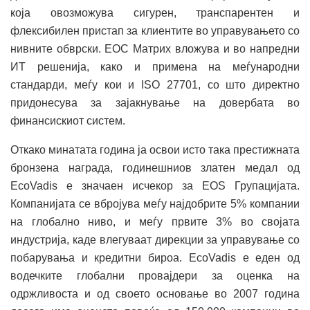
која овозможува сигурен, транспарентен и
флексибилен пристап за клиентите во управувањето со
нивните обврски. ЕОС Матрих вложува и во напредни
ИТ решенија, како и примена на меѓународни
стандарди, меѓу кои и ISO 27701, со што директно
придонесува за зајакнување на довербата во
финансискиот систем.
Откако минатата година ја освои исто така престижната
бронзена награда, годинешниов златен медал од
EcoVadis е значаен исчекор за EOS Групацијата.
Компанијата се вбројува меѓу најдобрите 5% компании
на глобално ниво, и меѓу првите 3% во својата
индустрија, каде влегуваат дирекции за управување со
побарувања и кредитни бироа. EcoVadis е еден од
водечките глобални провајдери за оценка на
одржливоста и од своето основање во 2007 година