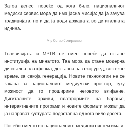
Затоа денес, повеќе од кога било, националниот
медиски сервис мора да има јасна мисија: да ја зачува
традицијата, но и да ја води државата во дигиталната
иднина.
М-р Сотир Сотировски
Телевизијата и МРТВ не смее повеќе да остане
институција на минатото. Таа мора да стане модерна
дигитална платформа, достапна на секој уред, во секое
време, за секоја генерација. Новите технологии не се
закана за националниот медиумски простор, туку
можност да го прошириме неговото влијание.
Дигиталните архиви, платформите на барање,
интерактивните програми и новите формати можат да
ја направат културата подостапна од кога било досега.
Посебно место во националниот медиски систем има и