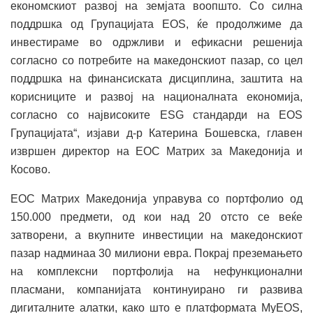
економскиот развој на земјата воопшто. Со силна
поддршка од Групацијата EOS, ќе продолжиме да
инвестираме во одржливи и ефикасни решенија
согласно со потребите на македонскиот пазар, со цел
поддршка на финансиската дисциплина, заштита на
корисниците и развој на националната економија,
согласно со највисоките ESG стандарди на EOS
Групацијата“, изјави д-р Катерина Бошевска, главен
извршен директор на ЕОС Матрих за Македонија и
Косово.
ЕОС Матрих Македонија управува со портфолио од
150.000 предмети, од кои над 20 отсто се веќе
затворени, а вкупните инвестиции на македонскиот
пазар надминаа 30 милиони евра. Покрај преземањето
на комплексни портфолија на нефункционални
пласмани, компанијата континуирано ги развива
дигиталните алатки, како што е платформата MyEOS,