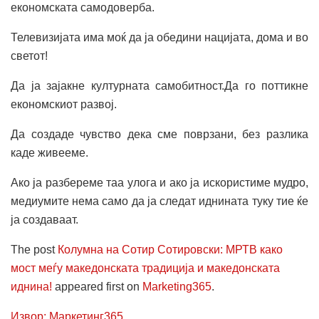
економската самодоверба.
Телевизијата има моќ да ја обедини нацијата, дома и во
светот!
Да ја зајакне културната самобитност.Да го поттикне
економскиот развој.
Да создаде чувство дека сме поврзани, без разлика
каде живееме.
Ако ја разбереме таа улога и ако ја искористиме мудро,
медиумите нема само да ја следат иднината туку тие ќе
ја создаваат.
The post
Колумна на Сотир Сотировски: МРТВ како
мост меѓу македонската традиција и македонската
иднина!
appeared first on
Marketing365
.
Извор: Маркетинг365