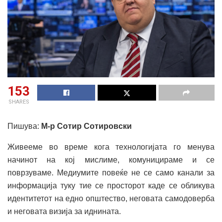
153
SHARES
Пишува:
М-р Сотир Сотировски
Живееме во време кога технологијата го менува
начинот на кој мислиме, комуницираме и се
поврзуваме. Медиумите повеќе не се само канали за
информација туку тие се просторот каде се обликува
идентитетот на едно општество, неговата самодоверба
и неговата визија за иднината.