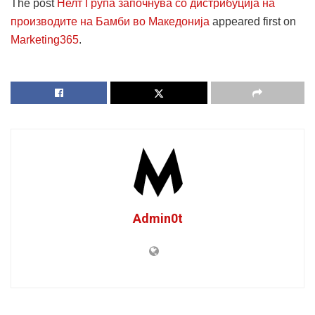
The post
Нелт Група започнува со дистрибуција на
производите на Бамби во Македонија
appeared first on
Marketing365
.
Admin0t