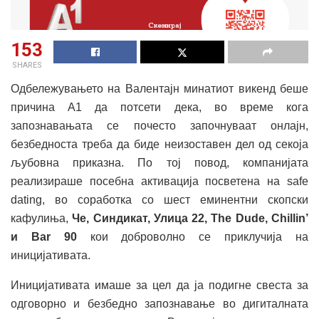
153
SHARES
Одбележувањето на Валентајн минатиот викенд беше
причина А1 да потсети дека, во време кога
запознавањата се почесто започнуваат онлајн,
безбедноста треба да биде неизоставен дел од секоја
љубовна приказна. По тој повод, компанијата
реализираше посебна активација посветена на safe
dating, во соработка со шест еминентни скопски
кафулиња,
Че, Синдикат, Улица 22, The Dude, Chillin’
и Bar 90
кои доброволно се приклучија на
иницијативата.
Иницијативата имаше за цел да ја подигне свеста за
одговорно и безбедно запознавање во дигиталната