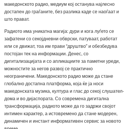
македонското радио, медиум кој останува најлесно
достапен до граѓаните, без разлика каде се наоѓаат и
што прават.
Радиото има уникатна магија: дури и кога луѓето се
зафатени со секојдневни обврски, патуваат, работат
или се движат, тоа им прави “друштво” и обезбедува
постојан тек на информации. Денес, со
дигитализацијата и со апликациите за паметни уреди,
можностите за негов развој се практично
неограничени. Македонското радио може да стане
глобално достапна платформа, која ќе ја носи
македонската музика, култура и глас до секој слушател-
дома и во дијаспората. Со современа дигитална
трансформација, радиото може да го задржи својот
интимен карактер, а истовремено да стане модерен,
динамичен и инстант информативен сервис за новото
време.