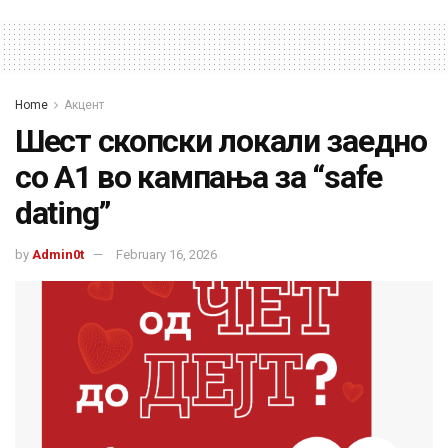
Home
Акцент
Шест скопски локали заедно
со А1 во кампања за “safe
dating”
by
Admin0t
February 16, 2026