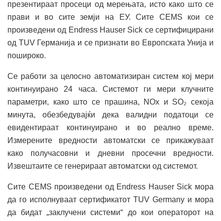
презентираат просеци од мерењата, исто како што се
прави и во сите земји на ЕУ. Сите CEMS кои се
произведени од Endress Hauser Sick се сертифицирани
од TUV Германија и се признати во Европската Унија и
пошироко.
Се работи за целосно автоматизиран систем кој мери
континуирано 24 часа. Системот ги мери клучните
параметри, како што се прашина, NOx и SO₂ секоја
минута, обезбедувајќи дека валидни податоци се
евидентираат континуирано и во реално време.
Измерените вредности автоматски се прикажуваат
како получасовни и дневни просечни вредности.
Извештаите се генерираат автоматски од системот.
Сите CEMS произведени од Endress Hauser Sick мора
да го исполнуваат сертификатот TUV Germany и мора
да бидат „заклучени системи“ до кои операторот на