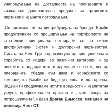
унапредување на достапноста на производите и
создавање дополнителна вредност за трговските
партнери и крајните потрошувачи.
„Со преземањето на дистрибуцијата на брендот Бамби
продолжуваме со проширување на портфолиото на
стратешки принципали, потпирајќи се на силен
дистрибутивен систем и долгорочни партнерства.
Силата на Нелт Група произлегува од принципиелната
соработка со лидери во различни категории и од
високите стандарди што ги одржуваме во секој дел од
операциите. Убеден сум дека и соработката со
компанијата Бамби ќе биде успешна и долгорочна,
бидејќи ги споделуваме истите вредности – квалитетна
услуга, професионален пристап и јасен фокус на
потрошувачите“, изјави
Драган Димоски, м
енаџер на
дивизија
Нелт СТ
.