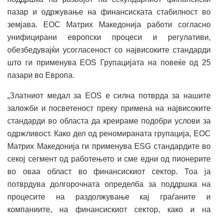
пазар и одржување на финансиската стабилност во
земјава. ЕОС Матрих Македонија работи согласно
унифицирани европски процеси и регулативи,
обезбедувајќи усогласеност со највисоките стандарди
што ги применува EOS Групацијата на повеќе од 25
пазари во Европа.
„Златниот медал за EOS е силна потврда за нашите
заложби и посветеност преку примена на највисоките
стандарди во областа да креираме подобри услови за
одржливост. Како дел од реномираната групација, ЕОС
Матрих Македонија ги применува ESG стандардите во
секој сегмент од работењето и сме едни од пионерите
во оваа област во финансискиот сектор. Тоа ја
потврдува долгорочната определба за поддршка на
процесите на раздолжување кај граѓаните и
компаниите, на финансискиот сектор, како и на