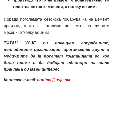
Производството на цемент е поинтензивно во
текот на летните месеци, отколку во зима
Поради поголемата сезонска побарувачка на цемент,
производството е поголемо во текот на летните
месеци, отколку во зима.
ТИТАН
УСЈЕ ги поканува сограѓаните,
невладините организации, граѓанските групи и
медиумите да ја посетат компанијата во кое
било време и да добијат одговори на сите
прашања од јавен интерес.
Контакт e-mail:
contact@usje.mk