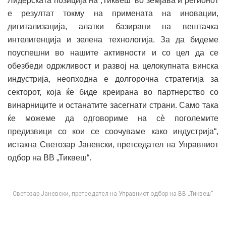
Лидерската позиција на ,Тиквеш’ во земјава и регионот
е резултат токму на примената на иновации,
дигитализација, алатки базирани на вештачка
интелигенција и зелена технологија. За да бидеме
поуспешни во нашите активности и со цел да се
обезбеди одржливост и развој на целокупната винска
индустрија, неопходна е долгорочна стратегија за
секторот, која ќе биде креирана во партнерство со
винарниците и останатите засегнати страни. Само така
ќе можеме да одговориме на сѐ поголемите
предизвици со кои се соочуваме како индустрија“,
истакна Светозар Јаневски, претседател на Управниот
одбор на ВВ „Тиквеш“.
Светозар Јаневски, претседател на Управниот одбор на ВВ „Тиквеш“