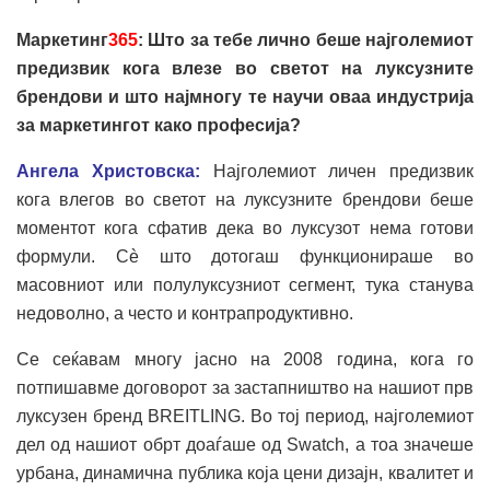
Маркетинг
365
: Што
за тебе лично беше најголемиот
предизвик кога влезе во светот на луксузните
брендови и што најмногу те научи оваа индустрија
за маркетингот како професија?
Ангела Христовска:
Најголемиот личен предизвик
кога влегов во светот на луксузните брендови беше
моментот кога сфатив дека во луксузот нема готови
формули. Сè што дотогаш функционираше во
масовниот или полулуксузниот сегмент, тука станува
недоволно, а често и контрапродуктивно.
Се сеќавам многу јасно на 2008 година, кога го
потпишавме договорот за застапништво на нашиот прв
луксузен бренд BREITLING. Во тој период, најголемиот
дел од нашиот обрт доаѓаше од Swatch, а тоа значеше
урбана, динамична публика која цени дизајн, квалитет и