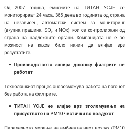
Од 2007 година, емисиите на ТИТАН УСЈЕ се
мониторираат 24 часа, 365 дена во годината од страна
на независен, автоматски систем за мониторинг
(вкупна прашина, SO
и NOx), кои се контролирани од
2
страна на надлежните органи. Компанијата не е во
можност на каков било начин да влијае врз
резултатите.
Производството запира доколку филтрите не
работат
Технолошкиот процес оневозможува работа на погонот
без работа на филтрите.
ТИТАН УСЈЕ не влијае врз зголемување на
присуството на PM10 честички во воздухот
Паралелното мерење на амбиенталниот воздух (PM10