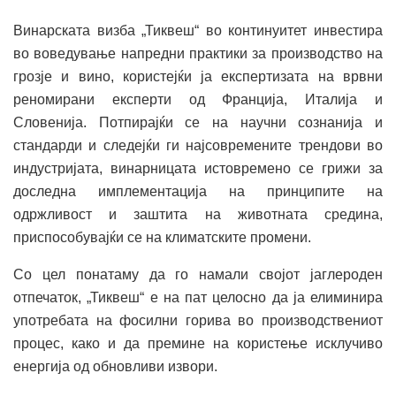
Винарската визба „Тиквеш“ во континуитет инвестира
во воведување напредни практики за производство на
грозје и вино, користејќи ја експертизата на врвни
реномирани експерти од Франција, Италија и
Словенија. Потпирајќи се на научни сознанија и
стандарди и следејќи ги најсовремените трендови во
индустријата, винарницата истовремено се грижи за
доследна имплементација на принципите на
одржливост и заштита на животната средина,
приспособувајќи се на климатските промени.
Со цел понатаму да го намали својот јаглероден
отпечаток, „Тиквеш“ е на пат целосно да ја елиминира
употребата на фосилни горива во производствениот
процес, како и да премине на користење исклучиво
енергија од обновливи извори.