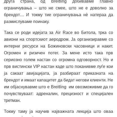
друга страна, од Breitling добивавме главно
ограничувања – што не смее, што не е доволно за
брендот… И токму тие ограничувања нè натераа да
размислуваме поинаку.
Така се роди идејата за Air Race во Битола, трка со
авиони на спортскиот аеродром. Ја организиравме со
интерни ресурси на Божиновски часовници и накит.
Огромен и ризичен потег. За мене исто така прв
сериозно голем настан со огромна одговорност. Но и
прв вистински VIP настан каде што поканивме луѓе кои
ја сакаат авијацијата, ја разбираат приказната на
брендот и имаат капацитет да бидат негови клиенти. Не
им објаснувавме што е Breitling им овозможивме да го
почувствуваат: адреналин, прецизност и специјален
третман.
Токму таму ја научив најважната лекција што оваа