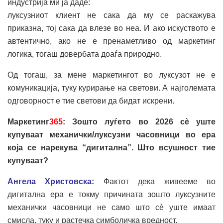
индустрија ми ја даде:
луксузниот клиент не сака да му се раскажува
приказна, тој сака да влезе во неа. И ако искуството е
автентично, ако не е пренаметливо од маркетинг
логика, тогаш довербата доаѓа природно.
Од тогаш, за мене маркетингот во луксузот не е
комуникација, туку курирање на светови. А најголемата
одговорност е тие светови да бидат искрени.
Маркетинг
365
: Зошто луѓето во 2026 сè уште
купуваат механички/луксузни часовници во ера
која се нарекува “дигитална”. Што всушност тие
купуваат?
Ангела Христовска:
Фактот дека живееме во
дигитална ера е токму причината зошто луксузните
механички часовници не само што сè уште имаат
смисла, туку и растечка симболичка вредност.