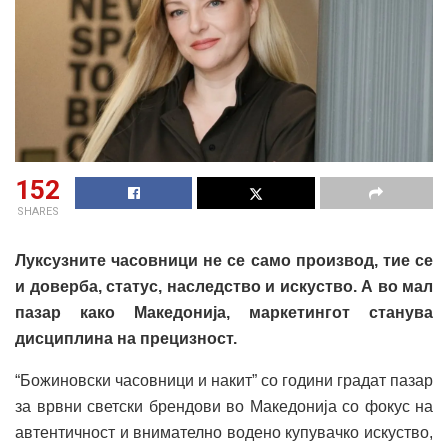
152
SHARES
Луксузните часовници не се само производ, тие се
и доверба, статус, наследство и искуство. А во мал
пазар како Македонија, маркетингот станува
дисциплина на прецизност.
“Божиновски часовници и накит” со години градат пазар
за врвни светски брендови во Македонија со фокус на
автентичност и внимателно водено купувачко искуство,