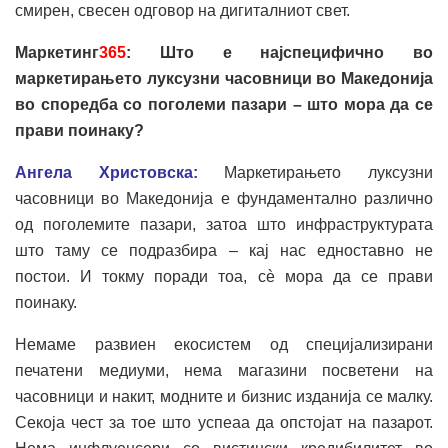
смирен, свесен одговор на дигиталниот свет.
Маркетинг
365
: Што е најспецифично во
маркетирањето луксузни часовници во Македонија
во споредба со поголеми пазари – што мора да се
прави поинаку?
Ангела Христовска:
Маркетирањето луксузни
часовници во Македонија е фундаментално различно
од поголемите пазари, затоа што инфраструктурата
што таму се подразбира – кај нас едноставно не
постои. И токму поради тоа, сè мора да се прави
поинаку.
Немаме развиен екосистем од специјализирани
печатени медиуми, нема магазини посветени на
часовници и накит, модните и бизнис изданија се малку.
Секоја чест за тое што успеаа да опстојат на пазарот.