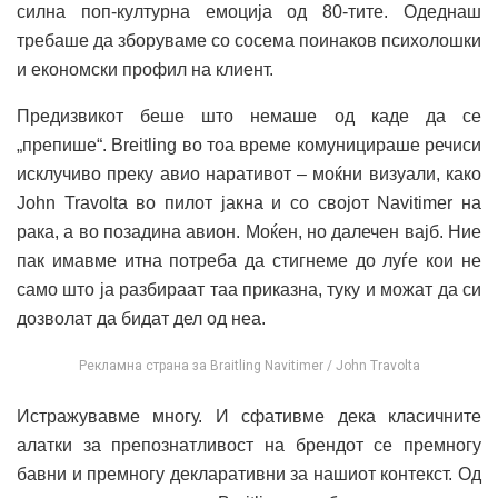
силна поп-културна емоција од 80-тите. Одеднаш
требаше да зборуваме со сосема поинаков психолошки
и економски профил на клиент.
Предизвикот беше што немаше од каде да се
„препише“. Breitling во тоа време комуницираше речиси
исклучиво преку авио наративот – моќни визуали, како
John Travolta во пилот јакна и со својот Navitimer на
рака, а во позадина авион. Моќен, но далечен вајб. Ние
пак имавме итна потреба да стигнеме до луѓе кои не
само што ја разбираат таа приказна, туку и можат да си
дозволат да бидат дел од неа.
Рекламна страна за Braitling Navitimer / John Travolta
Истражувавме многу. И сфативме дека класичните
алатки за препознатливост на брендот се премногу
бавни и премногу декларативни за нашиот контекст. Од