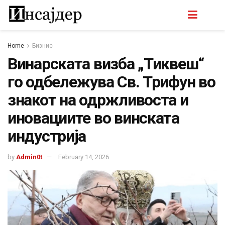
Home
Бизнис
Винарската визба „Тиквеш“
го одбележува Св. Трифун во
знакот на одржливоста и
иновациите во винската
индустрија
by
Admin0t
February 14, 2026