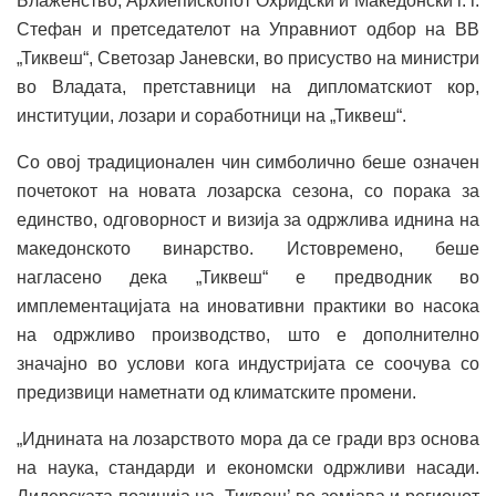
Блаженство, Архиепископот Охридски и Македонски г. г.
Стефан и претседателот на Управниот одбор на ВВ
„Тиквеш“, Светозар Јаневски, во присуство на министри
во Владата, претставници на дипломатскиот кор,
институции, лозари и соработници на „Тиквеш“.
Со овој традиционален чин симболично беше означен
почетокот на новата лозарска сезона, со порака за
единство, одговорност и визија за одржлива иднина на
македонското винарство. Истовремено, беше
нагласено дека „Тиквеш“ е предводник во
имплементацијата на иновативни практики во насока
на одржливо производство, што е дополнително
значајно во услови кога индустријата се соочува со
предизвици наметнати од климатските промени.
„Иднината на лозарството мора да се гради врз основа
на наука, стандарди и економски одржливи насади.