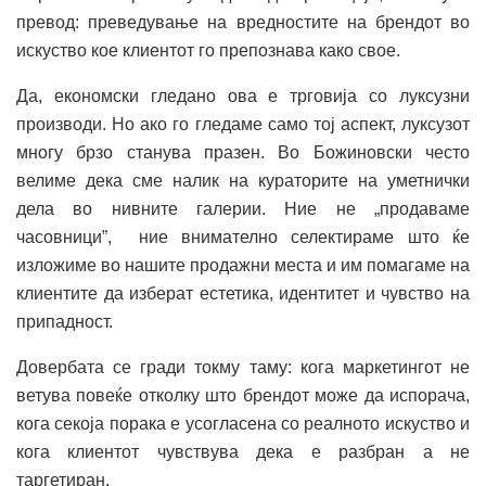
превод: преведување на вредностите на брендот во
искуство кое клиентот го препознава како свое.
Да, економски гледано ова е трговија со луксузни
производи. Но ако го гледаме само тој аспект, луксузот
многу брзо станува празен. Во Божиновски често
велиме дека сме налик на кураторите на уметнички
дела во нивните галерии. Ние не „продаваме
часовници”, ние внимателно селектираме што ќе
изложиме во нашите продажни места и им помагаме на
клиентите да изберат естетика, идентитет и чувство на
припадност.
Довербата се гради токму таму: кога маркетингот не
ветува повеќе отколку што брендот може да испорача,
кога секоја порака е усогласена со реалното искуство и
кога клиентот чувствува дека е разбран а не
таргетиран.