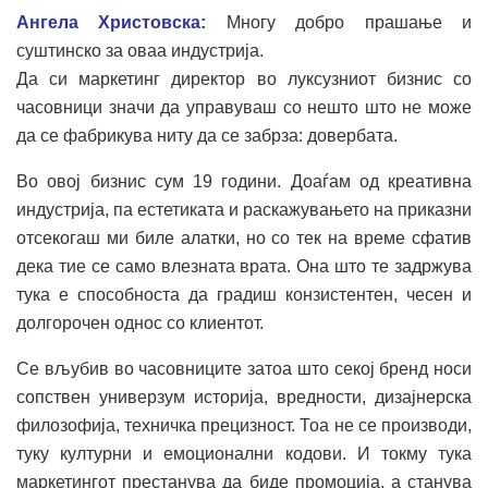
Ангела Христовска:
Многу добро прашање и
суштинско за оваа индустрија.
Да си маркетинг директор во луксузниот бизнис со
часовници значи да управуваш со нешто што не може
да се фабрикува ниту да се забрза: довербата.
Во овој бизнис сум 19 години. Доаѓам од креативна
индустрија, па естетиката и раскажувањето на приказни
отсекогаш ми биле алатки, но со тек на време сфатив
дека тие се само влезната врата. Она што те задржува
тука е способноста да градиш конзистентен, чесен и
долгорочен однос со клиентот.
Се вљубив во часовниците затоа што секој бренд носи
сопствен универзум историја, вредности, дизајнерска
филозофија, техничка прецизност. Тоа не се производи,
туку културни и емоционални кодови. И токму тука
маркетингот престанува да биде промоција, а станува