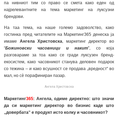
па нивниот тим со право се смета како еден од
најрелевантните на тема маркетинг на луксузни
брендови.
На таа тема, на наше големо задоволство, како
гостинка пред читателите на Маркетинг365 денеска ја
имаме
Ангела Христовска
, маркетинг директор во
“
Божиновски часовници и накит
”, со која
разговараме за тоа како се гради луксузен бренд-
екосистем, како часовникот станува деловен подарок
со тежина – и како всушност се продава „вредност“ во
мал, но сè порафиниран пазар.
Ангела Христовска
Маркетинг
365
: Ангела, одиме директно: што значи
да си маркетинг директор во бизнис каде што
„довербата“ е продукт исто колку и часовникот?