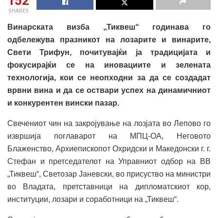
152
SHARES
Винарската визба „Тиквеш“ годинава го
одбележува празникот на лозарите и винарите,
Свети Трифун, почитувајќи ја традицијата и
фокусирајќи се на иновациите и зелената
технологија, кои се неопходни за да се создадат
врвни вина и да се оствари успех на динамичниот
и конкурентен вински пазар.
Свечениот чин на закројување на лозјата во Лепово го
извршија поглаварот на МПЦ-ОА, Неговото
Блаженство, Архиепископот Охридски и Македонски г. г.
Стефан и претседателот на Управниот одбор на ВВ
„Тиквеш“, Светозар Јаневски, во присуство на министри
во Владата, претставници на дипломатскиот кор,
институции, лозари и соработници на „Тиквеш“.