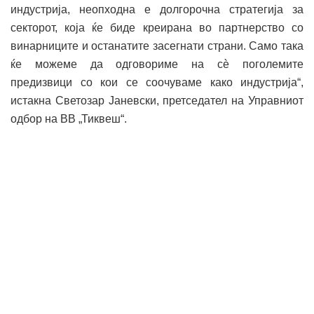
индустрија, неопходна е долгорочна стратегија за
секторот, која ќе биде креирана во партнерство со
винарниците и останатите засегнати страни. Само така
ќе можеме да одговориме на сѐ поголемите
предизвици со кои се соочуваме како индустрија“,
истакна Светозар Јаневски, претседател на Управниот
одбор на ВВ „Тиквеш“.