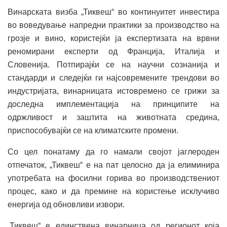
Винарската визба „Тиквеш“ во континуитет инвестира
во воведување напредни практики за производство на
грозје и вино, користејќи ја експертизата на врвни
реномирани експерти од Франција, Италија и
Словенија. Потпирајќи се на научни сознанија и
стандарди и следејќи ги најсовремените трендови во
индустријата, винарницата истовремено се грижи за
доследна имплементација на принципите на
одржливост и заштита на животната средина,
приспособувајќи се на климатските промени.
Со цел понатаму да го намали својот јаглероден
отпечаток, „Тиквеш“ е на пат целосно да ја елиминира
употребата на фосилни горива во производствениот
процес, како и да премине на користење исклучиво
енергија од обновливи извори.
„Тиквеш“ е единствена винарница од регионот која