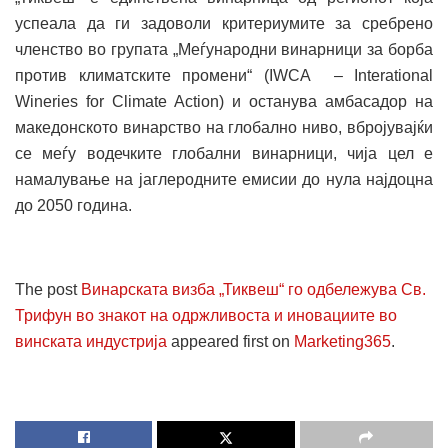
успеала да ги задоволи критериумите за сребрено
членство во групата „Меѓународни винарници за борба
против климатските промени“ (IWCA – Interational
Wineries for Climate Action) и останува амбасадор на
македонското винарство на глобално ниво, вбројувајќи
се меѓу водечките глобални винарници, чија цел е
намалување на јаглеродните емисии до нула најдоцна
до 2050 година.
The post
Винарската визба „Тиквеш“ го одбележува Св.
Трифун во знакот на одржливоста и иновациите во
винската индустрија
appeared first on
Marketing365
.