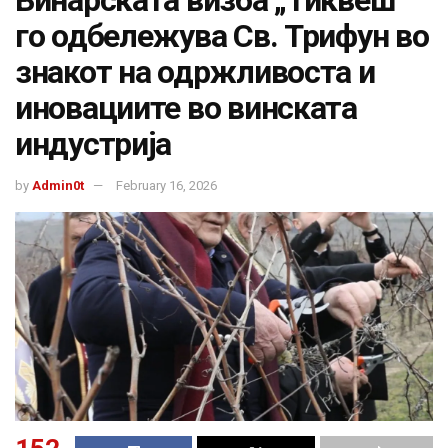
Винарската визба „Тиквеш“
го одбележува Св. Трифун во
знакот на одржливоста и
иновациите во винската
индустрија
by
Admin0t
February 16, 2026