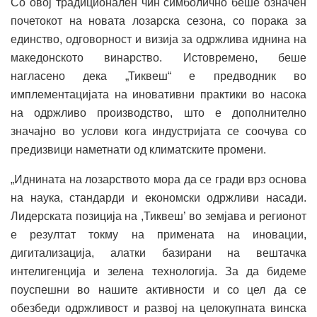
Со овој традиционален чин симболично беше означен
почетокот на новата лозарска сезона, со порака за
единство, одговорност и визија за одржлива иднина на
македонското винарство. Истовремено, беше
нагласено дека „Тиквеш“ е предводник во
имплементацијата на иновативни практики во насока
на одржливо производство, што е дополнително
значајно во услови кога индустријата се соочува со
предизвици наметнати од климатските промени.
„Иднината на лозарството мора да се гради врз основа
на наука, стандарди и економски одржливи насади.
Лидерската позиција на ,Тиквеш’ во земјава и регионот
е резултат токму на примената на иновации,
дигитализација, алатки базирани на вештачка
интелигенција и зелена технологија. За да бидеме
поуспешни во нашите активности и со цел да се
обезбеди одржливост и развој на целокупната винска