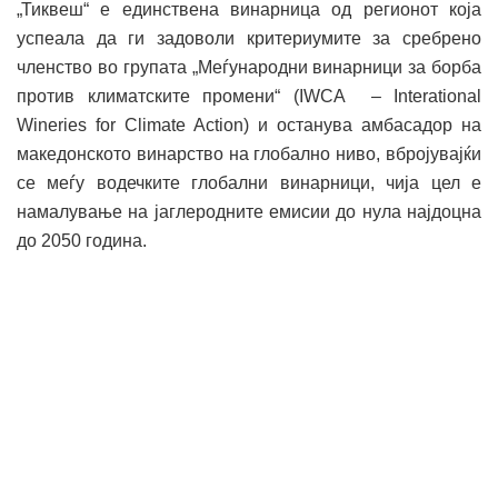
„Тиквеш“ е единствена винарница од регионот која
успеала да ги задоволи критериумите за сребрено
членство во групата „Меѓународни винарници за борба
против климатските промени“ (IWCA – Interational
Wineries for Climate Action) и останува амбасадор на
македонското винарство на глобално ниво, вбројувајќи
се меѓу водечките глобални винарници, чија цел е
намалување на јаглеродните емисии до нула најдоцна
до 2050 година.