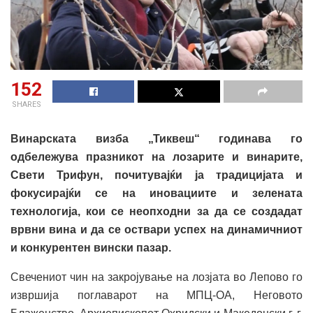
152
SHARES
Винарската визба „Тиквеш“ годинава го
одбележува празникот на лозарите и винарите,
Свети Трифун, почитувајќи ја традицијата и
фокусирајќи се на иновациите и зелената
технологија, кои се неопходни за да се создадат
врвни вина и да се оствари успех на динамичниот
и конкурентен вински пазар.
Свечениот чин на закројување на лозјата во Лепово го
извршија поглаварот на МПЦ-ОА, Неговото