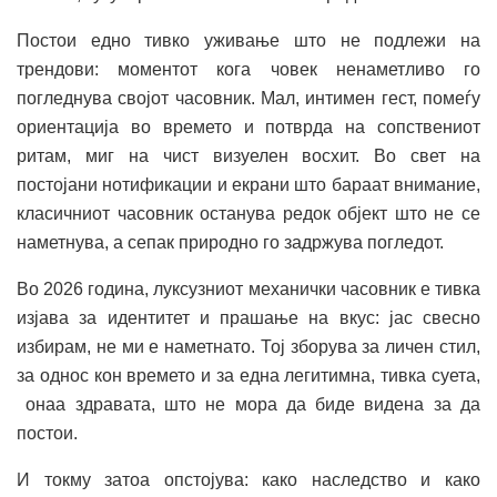
Постои едно тивко уживање што не подлежи на
трендови: моментот кога човек ненаметливо го
погледнува својот часовник. Мал, интимен гест, помеѓу
ориентација во времето и потврда на сопствениот
ритам, миг на чист визуелен восхит. Во свет на
постојани нотификации и екрани што бараат внимание,
класичниот часовник останува редок објект што не се
наметнува, а сепак природно го задржува погледот.
Во 2026 година, луксузниот механички часовник е тивка
изјава за идентитет и прашање на вкус: јас свесно
избирам, не ми е наметнато. Тој зборува за личен стил,
за однос кон времето и за една легитимна, тивка суета,
онаа здравата, што не мора да биде видена за да
постои.
И токму затоа опстојува: како наследство и како