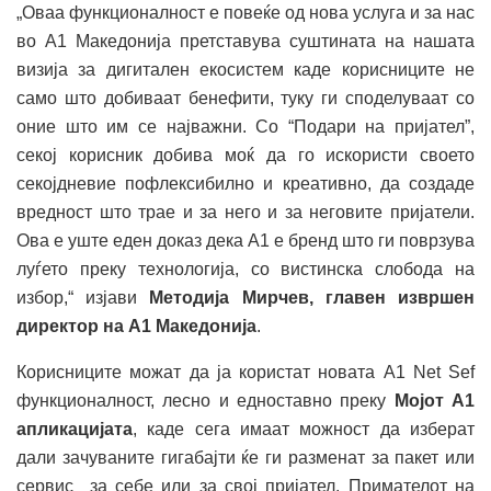
„Оваа функционалност е повеќе од нова услуга и за нас
во А1 Македонија претставува суштината на нашата
визија за дигитален екосистем каде корисниците не
само што добиваат бенефити, туку ги споделуваат со
оние што им се најважни. Со “Подари на пријател”,
секој корисник добива моќ да го искористи своето
секојдневие пофлексибилно и креативно, да создаде
вредност што трае и за него и за неговите пријатели.
Ова е уште еден доказ дека А1 е бренд што ги поврзува
луѓето преку технологија, со вистинска слобода на
избор,“ изјави
Методија Мирчев, главен извршен
директор на А1 Македонија
.
Корисниците можат да ја користат новата А1 Net Sef
функционалност, лесно и едноставно преку
Мојот А1
апликацијата
, каде сега имаат можност да изберат
дали зачуваните гигабајти ќе ги разменат за пакет или
сервис за себе или за свој пријател. Примателот на