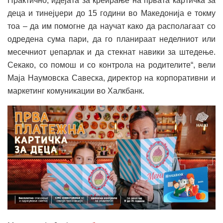
Практично, идејата за креирање на првата картичка за
деца и тинејџери до 15 години во Македонија е токму
тоа – да им помогне да научат како да располагаат со
одредена сума пари, да го планираат неделниот или
месечниот џепарлак и да стекнат навики за штедење.
Секако, со помош и со контрола на родителите“, вели
Маја Наумовска Савеска, директор на корпоративни и
маркетинг комуникации во Халкбанк.