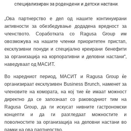
специјализиран за родендени и детски настани.
„Ова партнерство е дел од нашите континуирани
активности за обезбедување додадена вредност за
членството. Соработката со Ragusa Group им
овозможува на нашите членки приоритетен пристап,
ексклузивни понуди и специјално креирани бенефити
за организација на корпоративни и деловни настани“,
наведуваат од МАСИТ.
Во наредниот период, МАСИТ и Ragusa Group ќе
организираат ексклузивен Business Brunch, наменет за
членовите на комората, на кој тие ќе имаат можност
директно да се запознаат со раководниот тим на
Ragusa Group, да ги искусат нивните гастрономски
концепти и да ги разгледаат можностите и
поволностите за организација на деловни настани во
рамки на ова партнерство.