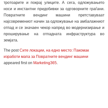
тротоарите и покрај улиците. А сега, одложувањето
носи и инстантни придобивки за одговорните граѓани.
Повратните вендинг машини претставуваат
најсовремениот начин за одложување на амбалажниот
отпад и се значаен чекор напред во модернизирање и
проширување на отпадната инфраструктура во
земјата.
The post
Сите локации, на едно место: Пакомак
изработи мапа за Повратните вендинг машини
appeared first on
Marketing365
.