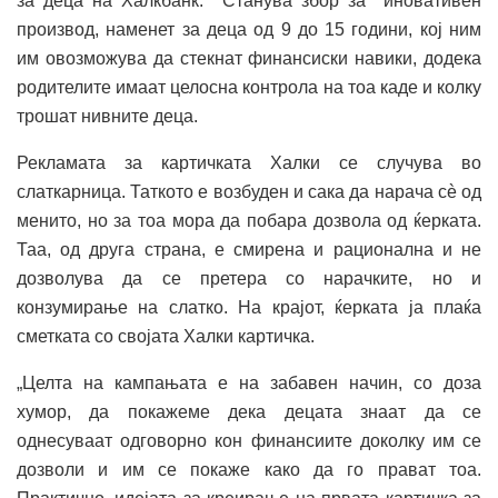
за деца на Халкбанк. Станува збор за иновативен
производ, наменет за деца од 9 до 15 години, кој ним
им овозможува да стекнат финансиски навики, додека
родителите имаат целосна контрола на тоа каде и колку
трошат нивните деца.
Рекламата за картичката Халки се случува во
слаткарница. Таткото е возбуден и сака да нарача сè од
менито, но за тоа мора да побара дозвола од ќерката.
Таа, од друга страна, е смирена и рационална и не
дозволува да се претера со нарачките, но и
конзумирање на слатко. На крајот, ќерката ја плаќа
сметката со својата Халки картичка.
„Целта на кампањата е на забавен начин, со доза
хумор, да покажеме дека децата знаат да се
однесуваат одговорно кон финансиите доколку им се
дозволи и им се покаже како да го прават тоа.