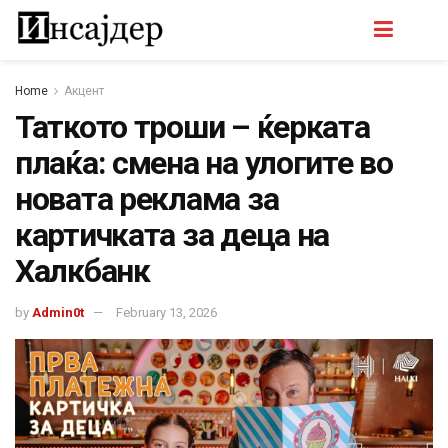
Home
Акцент
Таткото троши – ќерката
плаќа: смена на улогите во
новата реклама за
картичката за деца на
Халкбанк
by
Admin0t
February 13, 2026