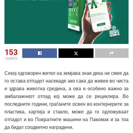
153
SHARES
Секој одговорен жител на земјава знае дека не смее да
го остава отпадот насекаде ако сака да живее во чиста
и здрава животна средина, а ова е особено важно за
амбалажниот отпад кој може да се рециклира. Во
последните години, граѓаните освен во контејнерите за
пластика, хартија и стакло, може да го одложуваат
отпадот и во Повратните машини на Пакомак и за тоа
да бидат соодветно наградени.