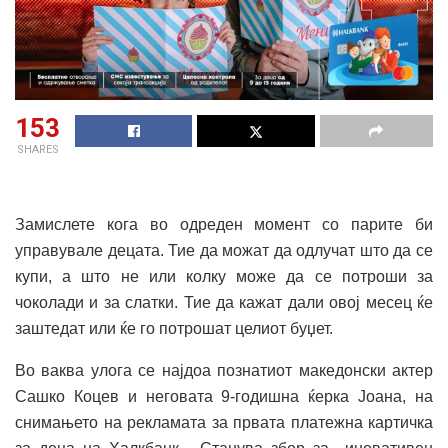
153
SHARES
Замислете кога во одреден момент со парите би
управувале децата. Тие да можат да одлучат што да се
купи, а што не или колку може да се потроши за
чоколади и за слатки. Тие да кажат дали овој месец ќе
заштедат или ќе го потрошат целиот буџет.
Во ваква улога се најдоа познатиот македонски актер
Сашко Коцев и неговата 9-годишна ќерка Јоана, на
снимањето на рекламата за првата платежна картичка