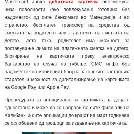
Mastercard Junior
дебитната картичка
овозможува
низа поволности како повлекување готовина без
надоместок од сите банкомати во Македонија и во
странство, бесплатен трансфер на средства од
сметката на родителот или старателот на сметката на
детето. Исто така, родителот има можност за
поставување лимити на платежната сметка на детето,
блокирање на картичката преку електронско
банкарство во случај на губење, СМС инфо без
надоместок на мобилниот број на законскиот застапник/
старател и можност за дигитализирање на картичката
на Google Pay или Apple Pay.
Процедурата за аплицирање за картичката за деца е
едноставна и може да се направи во сите филијали на
Халкбанк, а сите апликации до крајот на март годинава
се ослободени од трошоци за издавање на картичката.