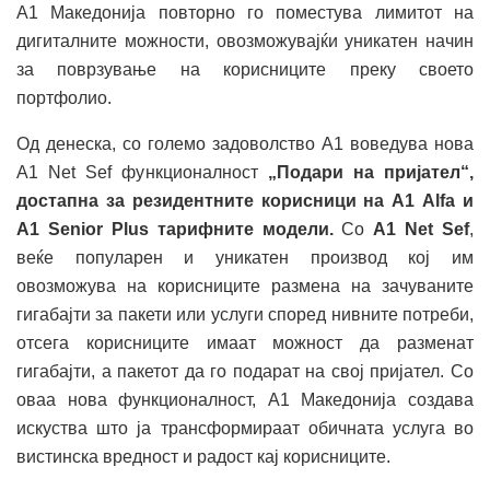
А1 Македонија повторно го поместува лимитот на
дигиталните можности, овозможувајќи уникатен начин
за поврзување на корисниците преку своето
портфолио.
Од денеска, со големо задоволство А1 воведува нова
A1 Net Sef функционалност
„Подари на пријател“,
достапна за резидентните корисници на А1 Alfa и
A1 Senior Plus тарифните модели
.
Со
A1 Net Sef
,
веќе популарен и уникатен производ кој им
овозможува на корисниците размена на зачуваните
гигабајти за пакети или услуги според нивните потреби,
отсега корисниците имаат можност да разменат
гигабајти, а пакетот да го подарат на свој пријател. Со
оваа нова функционалност, А1 Македонија создава
искуства што ја трансформираат обичната услуга во
вистинска вредност и радост кај корисниците.