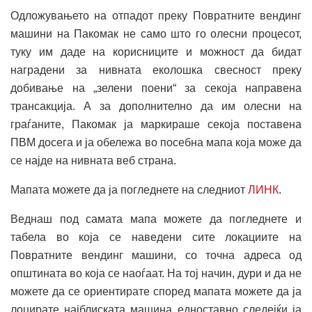
Одложувањето на отпадот преку Повратните вендинг
машини на Пакомак не само што го олесни процесот,
туку им даде на корисниците и можност да бидат
наградени за нивната еколошка свесност преку
добивање на „зелени поени“ за секоја направена
трансакција. А за дополнително да им олесни на
граѓаните, Пакомак ја маркираше секоја поставена
ПВМ досега и ја обележа во посебна мапа која може да
се најде на нивната веб страна.
Мапата можете да ја погледнете на следниот
ЛИНК
.
Веднаш под самата мапа можете да погледнете и
табела во која се наведени сите локациите на
Повратните вендинг машини, со точна адреса од
општината во која се наоѓаат. На тој начин, дури и да не
можете да се ориентирате според мапата можете да ја
лоцирате најблиската машина едноставно следејќи ја