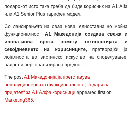
подарокот исто така треба да биде корисник на А1 Alfa
или A1 Senior Plus тарифен модел.
Со лансирањето на оваа нова, едноставна но моќна
функционалност,
А1 Македонија создава свежа и
иновативна врска помеѓу технологијата и
секојдневието на корисниците
,
претворајќи ја
лојалноста во вистинско искуство на споделување,
радост и персонализирана вредност.
The post
А1 Македонија ја претставува
револуционерната функционалност „Подари на
пријател“ за А1 Алфа корисници
appeared first on
Marketing365
.