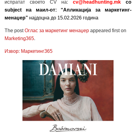
испратат своето CV на:
cv@headhunting.mk
со
subject на маил-от: “Апликација за маркетинг-
менаџер”
најдоцна до 15.02.2026 година
The post
Оглас за маркетинг менаџер
appeared first on
Marketing365
.
Извор: Маркетинг365