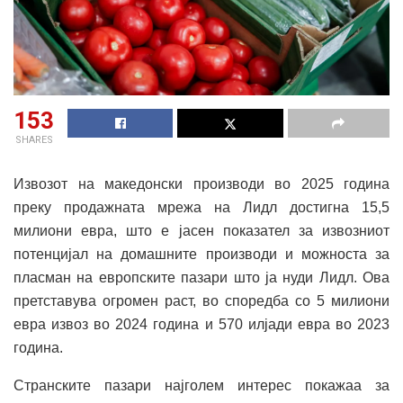
153
SHARES
Извозот на македонски производи во 2025 година
преку продажната мрежа на Лидл достигна 15,5
милиони евра, што е јасен показател за извозниот
потенцијал на домашните производи и можноста за
пласман на европските пазари што ја нуди Лидл. Ова
претставува огромен раст, во споредба со 5 милиони
евра извоз во 2024 година и 570 илјади евра во 2023
година.
Странските пазари најголем интерес покажаа за