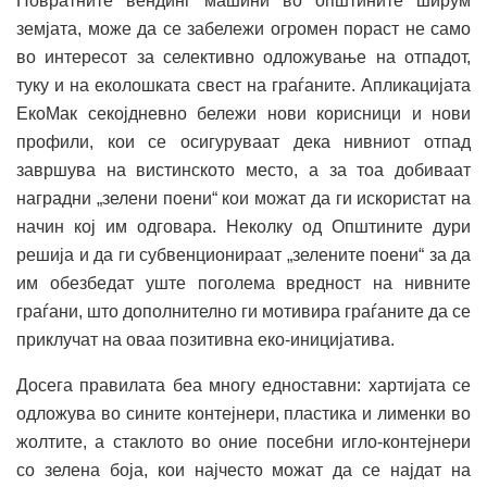
Повратните вендинг машини во општините ширум
земјата, може да се забележи огромен пораст не само
во интересот за селективно одложување на отпадот,
туку и на еколошката свест на граѓаните. Апликацијата
ЕкоМак секојдневно бележи нови корисници и нови
профили, кои се осигуруваат дека нивниот отпад
завршува на вистинското место, а за тоа добиваат
наградни „зелени поени“ кои можат да ги искористат на
начин кој им одговара. Неколку од Општините дури
решија и да ги субвенционираат „зелените поени“ за да
им обезбедат уште поголема вредност на нивните
граѓани, што дополнително ги мотивира граѓаните да се
приклучат на оваа позитивна еко-иницијатива.
Досега правилата беа многу едноставни: хартијата се
одложува во сините контејнери, пластика и лименки во
жолтите, а стаклото во оние посебни игло-контејнери
со зелена боја, кои најчесто можат да се најдат на