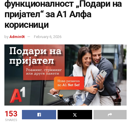
функционалност „Подари на
пријател“ за А1 Алфа
корисници
by
Admin0t
February 6, 2026
153
SHARES