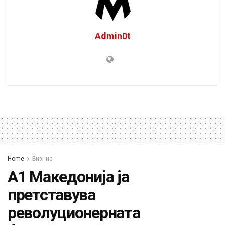
Admin0t
Home
Бизнис
А1 Македонија ја
претставува
револуционерната