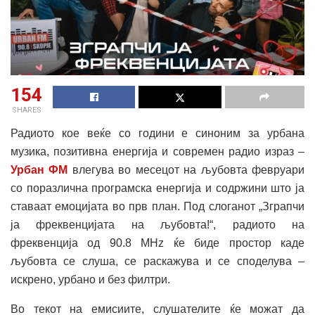
154
SHARES
Радиото кое веќе со години е синоним за урбана
музика, позитивна енергија и современ радио израз –
Урбан ФМ
влегува во месецот на љубовта февруари
со поразлична програмска енергија и содржини што ја
ставаат емоцијата во прв план. Под слоганот „Зграпчи
ја фреквенцијата на љубовта!“, радиото на
фреквенција од 90.8 MHz ќе биде простор каде
љубовта се слуша, се раскажува и се споделува –
искрено, урбано и без филтри.
Во текот на емисиите, слушателите ќе можат да