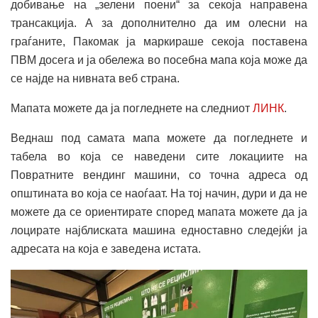
добивање на „зелени поени“ за секоја направена
трансакција. А за дополнително да им олесни на
граѓаните, Пакомак ја маркираше секоја поставена
ПВМ досега и ја обележа во посебна мапа која може да
се најде на нивната веб страна.
Мапата можете да ја погледнете на следниот
ЛИНК
.
Веднаш под самата мапа можете да погледнете и
табела во која се наведени сите локациите на
Повратните вендинг машини, со точна адреса од
општината во која се наоѓаат. На тој начин, дури и да не
можете да се ориентирате според мапата можете да ја
лоцирате најблиската машина едноставно следејќи ја
адресата на која е заведена истата.