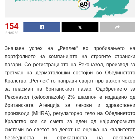
154
SHARES
Значаен успех на „Реплек“ во пробивањето на
портфолиото на компанијата на строгите странски
пазари. Со регистрацијата на Реконазол, производ за
третман на дерматолошки состојби во Обединетото
Кралство, „Реплек“ го направи својот прв важен чекор
за пласман на британскиот пазар. Одобрението за
Реконазол (ketoconazole) 2% шампон е издадено од
британската Агенција за лекови и здравствени
производи (MHRA), регулаторно тело на Обединетото
Кралство кое се смета за еден од најригорозните
системи во светот во делот на оценка на квалитетот,
безбедноста и ефикасноста на лековите.