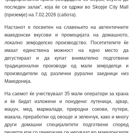
последен залак“, која ќе се одржи во Skopje City Mall
(приземје) на 7.02.2026 (сабота).
Настанот е посветен на славењето на автентичните
македонски вкусови и промоцијата на домашното,
локално земјоделско производство. Посетителите ќе
имаат единствена можност на едно место да
дегустираат и да купат внимателно подготвени
традиционални производи од мали земјоделци и
производители од различни рурални заедници низ
Македонија.
На саемот ќе учествуваат 35 мали оператори за храна
и ќе бидат изложени и понудени: лутеници, ајвар,
маџун, мед, мармалади, природни сокови, путери,
макала, преработки од овошје и зеленчук, како и многу
други домашни специјалитети подготвени според
рецепти кои со генерации се негуваат во македонските