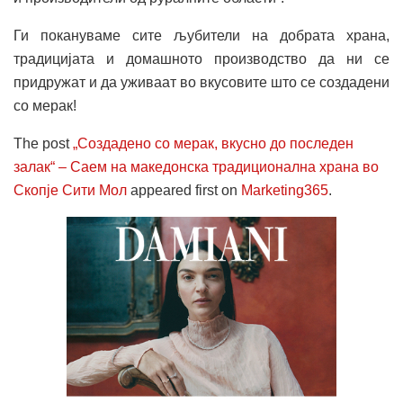
Ги покануваме сите љубители на добрата храна,
традицијата и домашното производство да ни се
придружат и да уживаат во вкусовите што се создадени
со мерак!
The post
„Создадено со мерак, вкусно до последен
залак“ – Саем на македонска традиционална храна во
Скопје Сити Мол
appeared first on
Marketing365
.