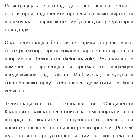
Регистрацијата е потврда дека овој лек на „Реплек“,
како и производствените процеси на компанијата, ги
исполнуваат највисоките меѓународни регулаторни
стандарди.
Оваа регистрација ќе важи пет години, а првиот извоз
ќе се реализира преку локален партнер кон крајот на
овој месец. Реконазол (ketoconazole) 2% шампон е
наменет за превенција и третман на инфекции
предизвикани од габата Mallassezia, вклучувајќи
состојби како првут, себороичен дерматитис и tinea
versicolor.
„Регистрацијата на Реконазол во Обединетото
Кралство е важна пресвртница за компанијата и јасна
потврда за квалитетот, стручноста и зрелоста на
нашите производствени и контролни процеси. ‚Реплек’
има развоен, регулаторен и тим за контрола на