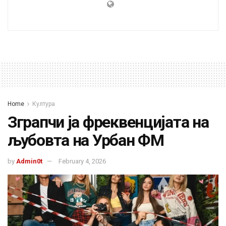
Home
Култура
Зграпчи ја фреквенцијата на
љубовта на Урбан ФМ
by
Admin0t
February 4, 2026