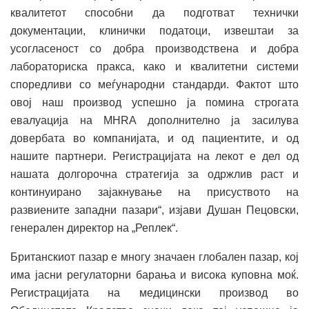
квалитетот способни да подготват технички
документации, клинички податоци, извештаи за
усогласеност со добра производствена и добра
лабораториска пракса, како и квалитетни системи
споредливи со меѓународни стандарди. Фактот што
овој наш производ успешно ја помина строгата
евалуација на MHRA дополнително ја засилува
довербата во компанијата, и од пациентите, и од
нашите партнери. Регистрацијата на лекот е дел од
нашата долгорочна стратегија за одржлив раст и
континуирано зајакнување на присуството на
развиените западни пазари“, изјави Душан Пецовски,
генерален директор на „Реплек“.
Британскиот пазар е многу значаен глобален пазар, кој
има јасни регулаторни барања и висока куповна моќ.
Регистрацијата на медицински производ во