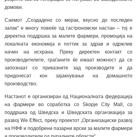
домови.
Саемот „Создадено со мерак, вкусно до последен
залак“ е многу повеќе од гастрономски настан – тој е
директна поддршка за малите фармери, промоција на
локалната економија и поттик за здрав и одржлив
начин на исхрана. Преку директен контакт со
производителите, граѓаните ќе имаат можност да се
запознаат со приказните зад производите и да
придонесат кон зајакнување на домашното
производство.
Настанот е организиран од Националната федерација
на фармери во соработка со Skopje City Mall, со
поддршка од Шведска и Шведската органзиација за
развој We Effect, преку проектот „Организациски развој
на НФФ и подобрени пазарни врски за малите фармери
и производители од руралните области“.