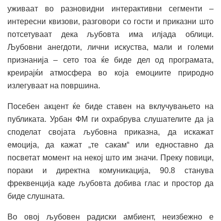
уживаат во разновидни интерактивни сегменти –
интересни квизови, разговори со гости и приказни што
потсетуваат дека љубовта има илјада облици.
Љубовни анегдоти, лични искуства, мали и големи
признанија – сето тоа ќе биде дел од програмата,
креирајќи атмосфера во која емоциите природно
излегуваат на површина.
Посебен акцент ќе биде ставен на вклучувањето на
публиката. Урбан ФМ ги охрабрува слушателите да ја
споделат својата љубовна приказна, да искажат
емоција, да кажат „те сакам“ или едноставно да
посветат момент на некој што им значи. Преку повици,
пораки и директна комуникација, 90.8 станува
фреквенција каде љубовта добива глас и простор да
биде слушната.
Во овој љубовен радиски амбиент, неизбежно е