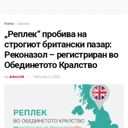
Home
Бизнис
„Реплек“ пробива на
строгиот британски пазар:
Реконазол – регистриран во
Обединетото Кралство
by
Admin0t
February 3, 2026