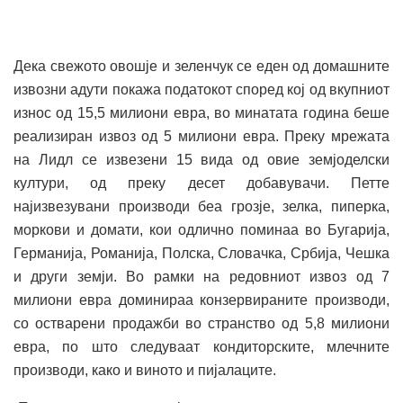
Дека свежото овошје и зеленчук се еден од домашните
извозни адути покажа податокот според кој од вкупниот
износ од 15,5 милиони евра, во минатата година беше
реализиран извоз од 5 милиони евра. Преку мрежата
на Лидл се извезени 15 вида од овие земјоделски
култури, од преку десет добавувачи. Петте
најизвезувани производи беа грозје, зелка, пиперка,
моркови и домати, кои одлично поминаа во Бугарија,
Германија, Романија, Полска, Словачка, Србија, Чешка
и други земји. Во рамки на редовниот извоз од 7
милиони евра доминираа конзервираните производи,
со остварени продажби во странство од 5,8 милиони
евра, по што следуваат кондиторските, млечните
производи, како и виното и пијалаците.