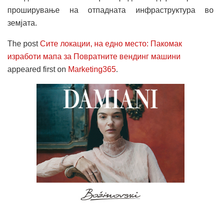
проширување на отпадната инфраструктура во
земјата.
The post
Сите локации, на едно место: Пакомак
изработи мапа за Повратните вендинг машини
appeared first on
Marketing365
.