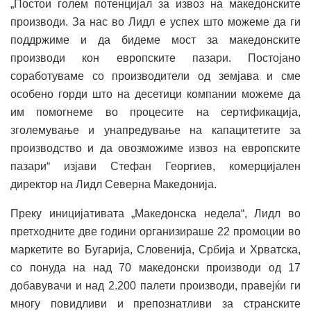
„Постои голем потенцијал за извоз на македонските
производи. За нас во Лидл е успех што можеме да ги
поддржиме и да бидеме мост за македонските
производи кон европските пазари. Постојано
соработуваме со производители од земјава и сме
особено горди што на десетици компании можеме да
им помогнеме во процесите на сертификација,
зголемување и унапредување на капацитетите за
производство и да овозможиме извоз на европските
пазари“ изјави Стефан Георгиев, комерцијален
директор на Лидл Северна Македонија.
Преку иницијативата „Македонска недела“, Лидл во
претходните две години организираше 22 промоции во
маркетите во Бугарија, Словенија, Србија и Хрватска,
со понуда на над 70 македонски производи од 17
добавувачи и над 2.200 палети производи, правејќи ги
многу повидливи и препознатливи за странските