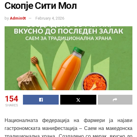
Скопје Сити Мол
by
Admin0t
February 4, 2026
154
SHARES
Националната федерација на фармери ја најави
гастрономската манифестација – Саем на македонска
традиционална храна „Создадено со мерак, вкусно до