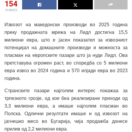
154
SHARES
Извозот на македонски производи во 2025 година
преку продажната мрежа на Лидл достигна 15,5
милиони евра, што е јасен показател за извозниот
потенцијал на домашните производи и можноста за
пласман на европските пазари што ја нуди Лидл. Ова
претставува огромен раст, во споредба со 5 милиони
евра извоз во 2024 година и 570 илјади евра во 2023
година.
Странските пазари најголем интерес покажаа за
трпезното грозје, од кое беа реализирани приходи од
3,3 милиони евра, а имаше најголем пласман во
Полска. Одлични резултати имаше и од извозот на
јагнешко месо во Бугарија, чија продажба донесе
прилив од 2,2 милиони евра.