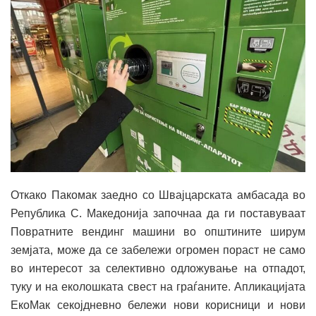
Откако Пакомак заедно со Швајцарската амбасада во
Република С. Македонија започнаа да ги поставуваат
Повратните вендинг машини во општините ширум
земјата, може да се забележи огромен пораст не само
во интересот за селективно одложување на отпадот,
туку и на еколошката свест на граѓаните. Апликацијата
ЕкоМак секојдневно бележи нови корисници и нови