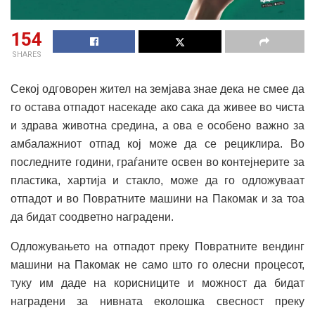
154
SHARES
Секој одговорен жител на земјава знае дека не смее да
го остава отпадот насекаде ако сака да живее во чиста
и здрава животна средина, а ова е особено важно за
амбалажниот отпад кој може да се рециклира. Во
последните години, граѓаните освен во контејнерите за
пластика, хартија и стакло, може да го одложуваат
отпадот и во Повратните машини на Пакомак и за тоа
да бидат соодветно наградени.
Одложувањето на отпадот преку Повратните вендинг
машини на Пакомак не само што го олесни процесот,
туку им даде на корисниците и можност да бидат
наградени за нивната еколошка свесност преку