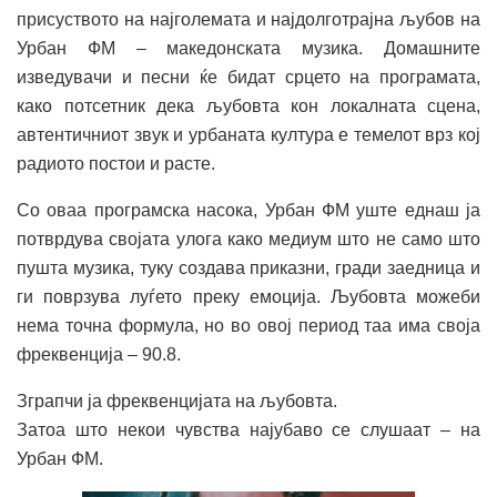
присуството на најголемата и најдолготрајна љубов на
Урбан ФМ – македонската музика. Домашните
изведувачи и песни ќе бидат срцето на програмата,
како потсетник дека љубовта кон локалната сцена,
автентичниот звук и урбаната култура е темелот врз кој
радиото постои и расте.
Со оваа програмска насока, Урбан ФМ уште еднаш ја
потврдува својата улога како медиум што не само што
пушта музика, туку создава приказни, гради заедница и
ги поврзува луѓето преку емоција. Љубовта можеби
нема точна формула, но во овој период таа има своја
фреквенција – 90.8.
Зграпчи ја фреквенцијата на љубовта.
Затоа што некои чувства најубаво се слушаат – на
Урбан ФМ.