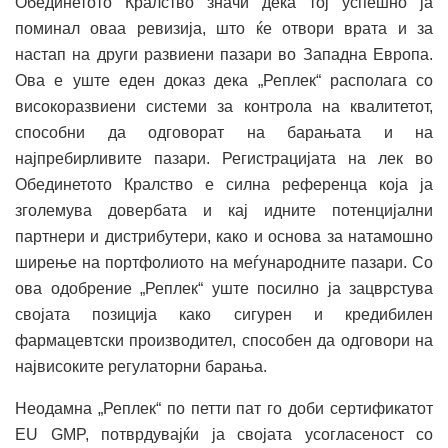
Обединетото Кралство значи дека тој успешно ја
поминал оваа ревизија, што ќе отвори врата и за
настап на други развиени пазари во Западна Европа.
Ова е уште еден доказ дека „Реплек“ располага со
високоразвиени системи за контрола на квалитетот,
способни да одговорат на барањата и на
најпребирливите пазари. Регистрацијата на лек во
Обединетото Кралство е силна референца која ја
зголемува довербата и кај идните потенцијални
партнери и дистрибутери, како и основа за натамошно
ширење на портфолиото на меѓународните пазари. Со
ова одобрение „Реплек“ уште посилно ја зацврстува
својата позиција како сигурен и кредибилен
фармацевтски производител, способен да одговори на
највисоките регулаторни барања.
Неодамна „Реплек“ по петти пат го доби сертификатот
EU GMP, потврдувајќи ја својата усогласеност со