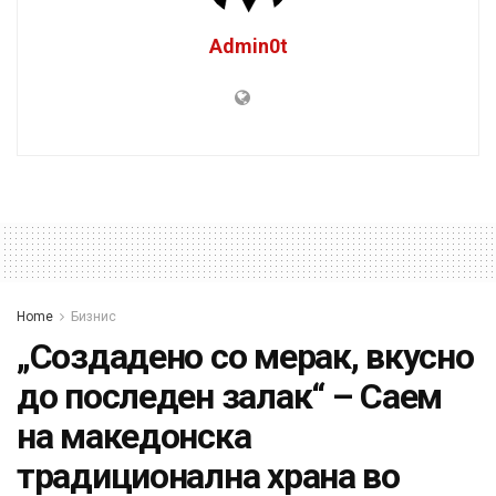
Admin0t
Home
Бизнис
„Создадено со мерак, вкусно
до последен залак“ – Саем
на македонска
традиционална храна во