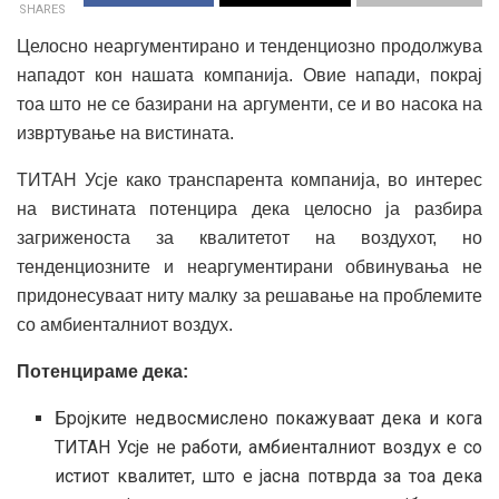
SHARES
Целосно неаргументирано и тенденциозно продолжува
нападот кон нашата компанија. Овие напади, покрај
тоа што не се базирани на аргументи, се и во насока на
извртување на вистината.
ТИТАН Усје како транспарента компанија, во интерес
на вистината потенцира дека целосно ја разбира
загриженоста за квалитетот на воздухот, но
тенденциозните и неаргументирани обвинувања не
придонесуваат ниту малку за решавање на проблемите
со амбиенталниот воздух.
Потенцираме дека:
Бројките недвосмислено покажуваат дека и кога
ТИТАН Усје не работи, амбиенталниот воздух е со
истиот квалитет, што е јасна потврда за тоа дека