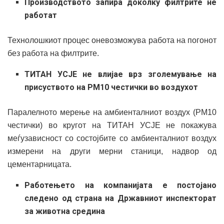
Производството запира доколку филтрите не
работат
Технолошкиот процес оневозможува работа на погонот
без работа на филтрите.
ТИТАН УСЈЕ не влијае врз зголемување на
присуството на PM10 честички во воздухот
Паралелното мерење на амбиенталниот воздух (PM10
честички) во кругот на ТИТАН УСЈЕ не покажува
меѓузависност со состојбите со амбиенталниот воздух
измерени на други мерни станици, надвор од
цементарницата.
Работењето на компанијата е постојано
следено од страна на Државниот инспекторат
за животна средина