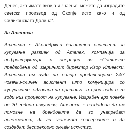
Денес, ако имате визија и знаење, можете да изградите
светски производ од Скопје исто како и од
Силиконската Долина“.
За Amenexia
Amenexia е AI‑поддржан дигитален асистент за
купување развиен од Amenex, компанија за
инфраструктура и операции во eCommerce
предводена од извршниот директор Игор Илиевски.
Amenexia им нуди на онлајн продавниците 24/7
човечки‑сличен асистент што комуницира со
купувачите, одговара на прашања за производи и ги
води низ процесот на купување. Изграден врз повеќе
од 20 години искуство, Amenexia е создадена да им
помогне на брендовите да го унапредат
ангажманот, да ги зголемат конверзиите и да
создадат беспрекорно онлајн искуство.