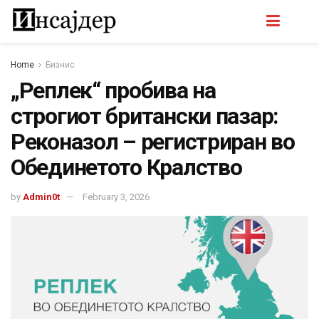
Home
Бизнис
„Реплек“ пробива на
строгиот британски пазар:
Реконазол – регистриран во
Обединетото Кралство
by
Admin0t
February 3, 2026