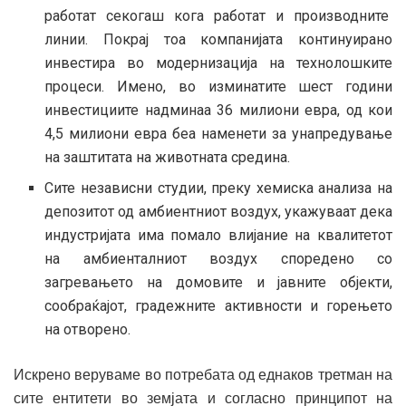
работат секогаш кога работат и производните
линии. Покрај тоа компанијата континуирано
инвестира во модернизација на технолошките
процеси. Имено, во изминатите шест години
инвестициите надминаа 36 милиони евра, од кои
4,5 милиони евра беа наменети за унапредување
на заштитата на животната средина.
Сите независни студии, преку хемиска анализа на
депозитот од амбиентниот воздух, укажуваат дека
индустријата има помало влијание на квалитетот
на амбиенталниот воздух споредено со
загревањето на домовите и јавните објекти,
сообраќајот, градежните активности и горењето
на отворено.
Искрено веруваме во потребата од еднаков третман на
сите ентитети во земјата и согласно принципот на