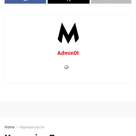
Admin0t
Home
Најнови вести