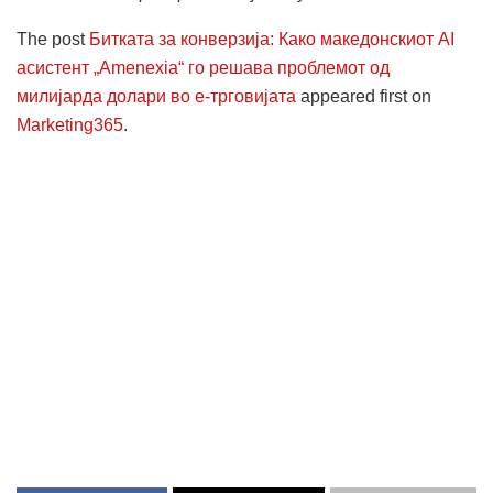
The post
Битката за конверзија: Како македонскиот AI
асистент „Amenexia“ го решава проблемот од
милијарда долари во е-трговијата
appeared first on
Marketing365
.