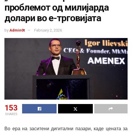
проблемот од милијарда
долари во е-трговијата
by
Admin0t
February 2, 2026
153
SHARES
Во ера на заситени дигитални пазари, каде цената за