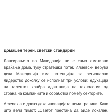
Домашен терен, светски стандарди
Лансирањето во Македонија не е само емотивно
враќање дома, туку стратешки потег. Илиевски верува
дека Македонија има потенцијал за регионално
лидерство доколку се исполнат три услови: едукација
на талентот, храбра адаптација на технологии од
страна на компаниите и соработка помеѓу секторите.
Amenexia е доказ дека иновацијата нема граници. Како
што вели тимот: „Светот престана да биде локален.