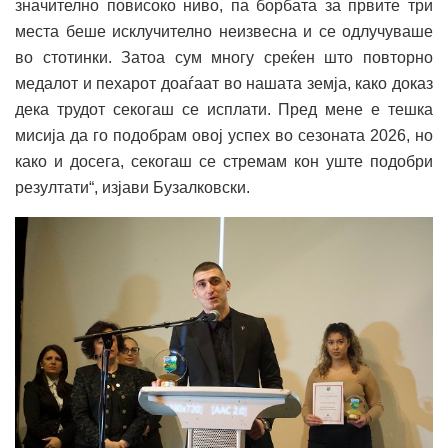
значително повисоко ниво, па борбата за првите три
места беше исклучително неизвесна и се одлучуваше
во стотинки. Затоа сум многу среќен што повторно
медалот и пехарот доаѓаат во нашата земја, како доказ
дека трудот секогаш се исплати. Пред мене е тешка
мисија да го подобрам овој успех во сезоната 2026, но
како и досега, секогаш се стремам кон уште подобри
резултати“, изјави Бузалковски.