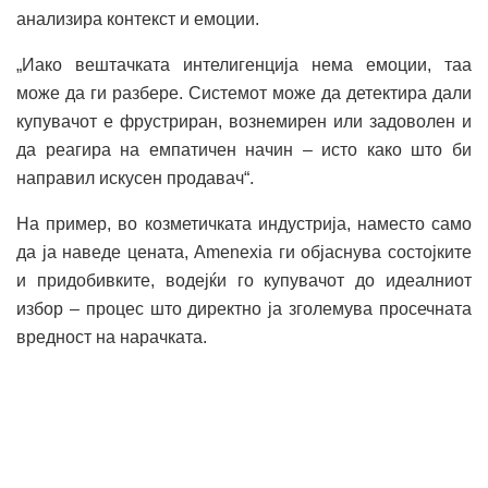
анализира контекст и емоции.
„Иако вештачката интелигенција нема емоции, таа
може да ги разбере. Системот може да детектира дали
купувачот е фрустриран, вознемирен или задоволен и
да реагира на емпатичен начин – исто како што би
направил искусен продавач“.
На пример, во козметичката индустрија, наместо само
да ја наведе цената, Amenexia ги објаснува состојките
и придобивките, водејќи го купувачот до идеалниот
избор – процес што директно ја зголемува просечната
вредност на нарачката.