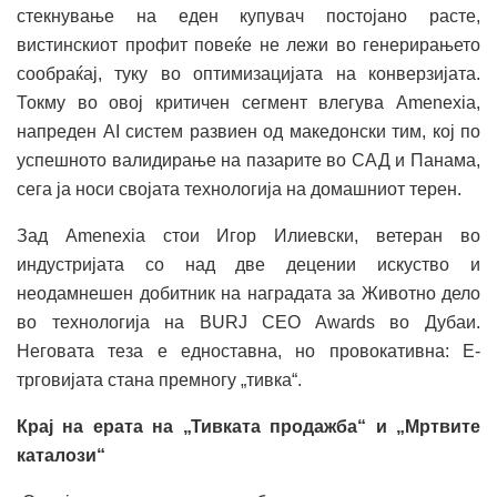
стекнување на еден купувач постојано расте,
вистинскиот профит повеќе не лежи во генерирањето
сообраќај, туку во оптимизацијата на конверзијата.
Токму во овој критичен сегмент влегува Amenexia,
напреден AI систем развиен од македонски тим, кој по
успешното валидирање на пазарите во САД и Панама,
сега ја носи својата технологија на домашниот терен.
Зад Amenexia стои Игор Илиевски, ветеран во
индустријата со над две децении искуство и
неодамнешен добитник на наградата за Животно дело
во технологија на BURJ CEO Awards во Дубаи.
Неговата теза е едноставна, но провокативна: Е-
трговијата стана премногу „тивка“.
Крај на ерата на „Тивката продажба“ и „Мртвите
каталози“