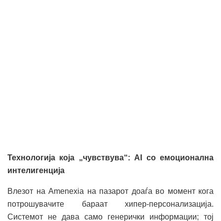
Технологија која „чувствува“: AI со емоционална
интелигенција
Влезот на Amenexia на пазарот доаѓа во момент кога
потрошувачите бараат хипер-персонализација.
Системот не дава само генерички информации; тој