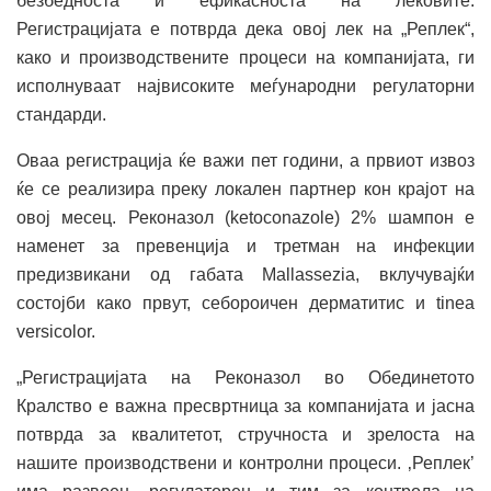
безбедноста и ефикасноста на лековите.
Регистрацијата е потврда дека овој лек на „Реплек“,
како и производствените процеси на компанијата, ги
исполнуваат највисоките меѓународни регулаторни
стандарди.
Оваа регистрација ќе важи пет години, а првиот извоз
ќе се реализира преку локален партнер кон крајот на
овој месец. Реконазол (ketoconazole) 2% шампон е
наменет за превенција и третман на инфекции
предизвикани од габата Mallassezia, вклучувајќи
состојби како првут, себороичен дерматитис и tinea
versicolor.
„Регистрацијата на Реконазол во Обединетото
Кралство е важна пресвртница за компанијата и јасна
потврда за квалитетот, стручноста и зрелоста на
нашите производствени и контролни процеси. ‚Реплек’