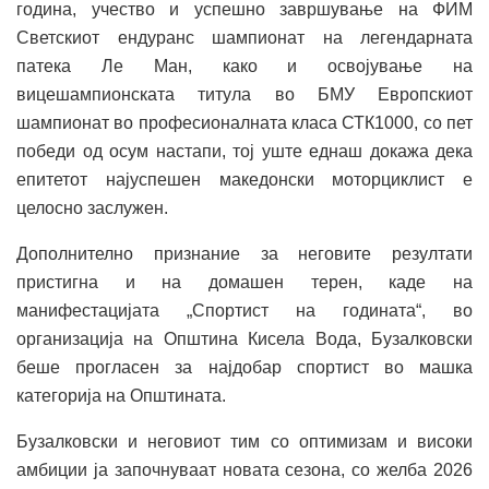
година, учество и успешно завршување на ФИМ
Светскиот ендуранс шампионат на легендарната
патека Ле Ман, како и освојување на
вицешампионската титула во БМУ Европскиот
шампионат во професионалната класа СТК1000, со пет
победи од осум настапи, тој уште еднаш докажа дека
епитетот најуспешен македонски моторциклист е
целосно заслужен.
Дополнително признание за неговите резултати
пристигна и на домашен терен, каде на
манифестацијата „Спортист на годината“, во
организација на Општина Кисела Вода, Бузалковски
беше прогласен за најдобар спортист во машка
категорија на Општината.
Бузалковски и неговиот тим со оптимизам и високи
амбиции ја започнуваат новата сезона, со желба 2026