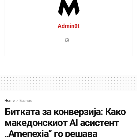
Admin0t
Home
Бизнис
Битката за конверзија: Како
македонскиот AI асистент
„Amenexia“ го решава