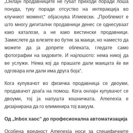
„Онлајн продавниците не губат приходи поради лоша
понуда, туку поради отсуство на интеракција во
клучниот момент,“ објаснува Илиевски. „Проблемот е
што многу дигитални продавници денес се однесуваат
како каталози, а не како вистински продавници.
Замислете да влезете во бутик за маици, но наместо да
можете да ја допрете облеката, гледате само
фотографии на ѕидовите. И најлошото: нема никој да
ве услужи. Нема кој да прашате дали маицата ќе ви
одговара или дали има друга боја“.
Кога купувачот во физичка продавница се двоуми,
продавачот доаѓа на помош. Кога онлајн купувачот се
двоуми, тој ја напушта кошничката. Amenexia е
дизајнирана да го елиминира тој вакуум.
Од „Inbox хаос“ до професионална автоматизација
Особена вредност Amenexia носи за специфичните