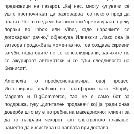
предизвици на пазарот. „Кај нас, многу купувачи сѐ
уште претпочитаат да разговараат со некого пред да
платат. Често гледаме бизниси кои ‘преживуваат’ преку
пораки во Inbox или Viber, каде нарачките се
договараат рачно,“ објаснува Илиевски „Иако ова ја
затвора продажбата моментално, тоа создава скриени
загуби: податоците не се консолидирани, залихите не
се ажурираат автоматски и се губи следливоста на
бизнисот“.
Amenexia го професионализира овој процес.
Интегрирана длабоко во платформи како Shopify,
Magento и BigCommerce, таа не е само бот за
поддршка, туку „дигитален продавач“ кој ја гради онаа
доверба што му е потребна на македонскиот клиент за
да го направи чекорот кон електронско плаќање,
наместо да инсистира на наплата при достава.