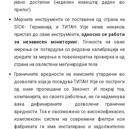
јавно достапни (неделен извештај даден во
прилог).
Мерните инструменти се поставени од страна на
SICK- Германија, и ТИТАН Усје нема никаков
пристап до овие инструменти,
односно се работи
за независен мониторинг.
Точноста на овие
мерења се потврдува со редовна калибрација на
уредите за мерење и повеќекратна проверка и од
страна на овластени меѓународни тела.
Граничните вредности на емисиите утврдени во
дозволата која ја поседува ТИТАН Усје се построги
од оние пропишани со Законот. И покрај тоа,
компанијата, во своето работење, не ги надминува
вака дефинираните дозволени гранични
вредности. Тоа е овозможено со високоефикасен,
комплексен систем на современи филтри кои
фабриката ги има инсталирано и задолжително