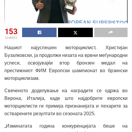
153
SHARES
Нашиот најуспешен моторциклист, Христијан
Бузалковски, ја продолжи низата на врвни меѓународни
успеси, освојувајќи втор бронзен медал на
престижниот ФИМ Европски шампионат во брзински
моторциклизам.
Свеченото доделување на наградите се одржа во
Верона, Италија, каде што најдобрите европски
моторциклисти ги примија признанијата и пехарите за
остварените резултати во сезоната 2025.
„Изминатата година конкуренцијата беше на