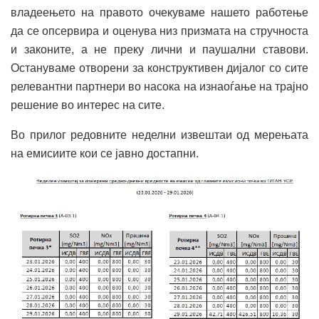
владеењето на правото очекуваме нашето работење
да се опсервира и оценува низ призмата на стручноста
и законите, а не преку лични и паушални ставови.
Остануваме отворени за конструктивен дијалог со сите
релевантни партнери во насока на изнаоѓање на трајно
решение во интерес на сите.
Во прилог редовните неделни извештаи од мерењата
на емисиите кои се јавно достапни.