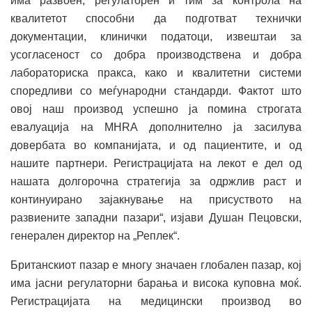
има развоен, регулаторен и тим за контрола на
квалитетот способни да подготват технички
документации, клинички податоци, извештаи за
усогласеност со добра производствена и добра
лабораториска пракса, како и квалитетни системи
споредливи со меѓународни стандарди. Фактот што
овој наш производ успешно ја помина строгата
евалуација на MHRA дополнително ја засилува
довербата во компанијата, и од пациентите, и од
нашите партнери. Регистрацијата на лекот е дел од
нашата долгорочна стратегија за одржлив раст и
континуирано зајакнување на присуството на
развиените западни пазари“, изјави Душан Пецовски,
генерален директор на „Реплек“.
Британскиот пазар е многу значаен глобален пазар, кој
има јасни регулаторни барања и висока куповна моќ.
Регистрацијата на медицински производ во