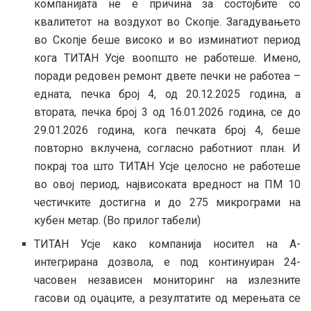
компанијата не е причина за состојбите со
квалитетот на воздухот во Скопје. Загадувањето
во Скопје беше високо и во изминатиот период
кога ТИТАН Усје воопшто не работеше. Имено,
поради редовен ремонт двете печки не работеа –
едната, печка број 4, од 20.12.2025 година, а
втората, печка број 3 од 16.01.2026 година, се до
29.01.2026 година, кога печката број 4, беше
повторно вклучена, согласно работниот план. И
покрај тоа што ТИТАН Усје целосно не работеше
во овој период, највисоката вредност на ПМ 10
честичките достигна и до 275 микрограми на
кубен метар. (Во прилог табели)
ТИТАН Усје како компанија носител на А-
интегрирана дозвола, е под континуиран 24-
часовен независен мониторинг на излезните
гасови од оџаците, а резултатите од мерењата се