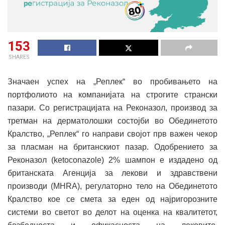
153
SHARES
Значаен успех на „Реплек“ во пробивањето на
портфолиото на компанијата на строгите странски
пазари. Со регистрацијата на Реконазол, производ за
третман на дерматолошки состојби во Обединетото
Кралство, „Реплек“ го направи својот прв важен чекор
за пласман на британскиот пазар. Одобрението за
Реконазол (ketoconazole) 2% шампон е издадено од
британската Агенција за лекови и здравствени
производи (MHRA), регулаторно тело на Обединетото
Кралство кое се смета за еден од најригорозните
системи во светот во делот на оценка на квалитетот,