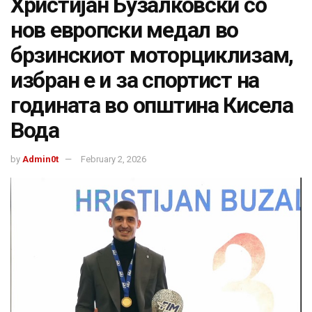
Христијан Бузалковски со
нов европски медал во
брзинскиот моторциклизам,
избран е и за спортист на
годината во општина Кисела
Вода
by
Admin0t
February 2, 2026