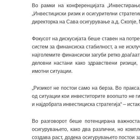
Во рамки на конференцијата „Инвестирање
„Инвестициски ризик и осигурителни стратег
директорка на Сава осигурување а.д. Скопје, 
Фокусот на дискусијата беше ставен на потр
систем за финансиска стабилност, а не искл
најголемите финансиски загуби ретко доаѓаа
деловни настани како здравствени ризици,
имотни ситуации.
„Ризикот не постои само на берза. Во пракс
од ситуации кои инвеститорите воопшто не ги
и најдобрата инвестициска стратегија“ – истак
Во разговорот беше потенцирана важноста
осигурувањето, како два различни, но комп
создава раст, додека осигурувањето постои з