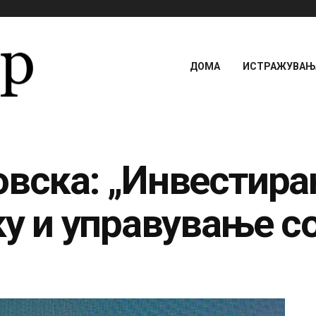
ДОМА
ИСТРАЖУВАЊА
овска: „Инвестира
ку и управување с