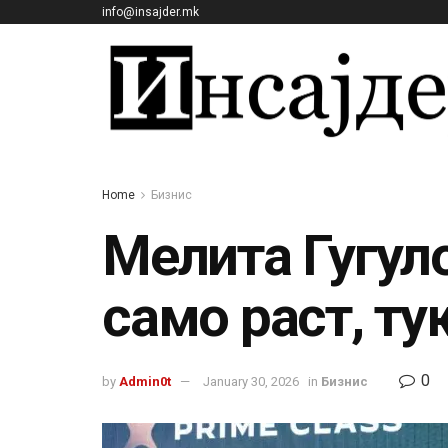
info@insajder.mk
Home
Бизнис
Мелита Гугул
само раст, ту
0
by
Admin0t
January 30, 2026
in
Бизнис