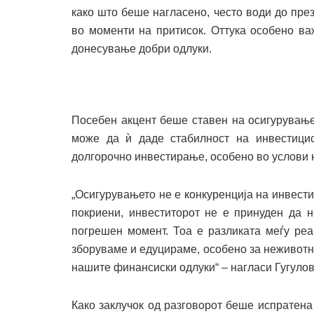
како што беше нагласено, често води до пр
во моменти на притисок. Оттука особено важ
донесување добри одлуки.
Посебен акцент беше ставен на осигурувањет
може да ѝ даде стабилност на инвестицис
долгорочно инвестирање, особено во услови н
„Осигурувањето не е конкуренција на инвести
покриени, инвеститорот не е принуден да 
погрешен момент. Тоа е разликата меѓу реа
зборуваме и едуцираме, особено за неживотн
нашите финансиски одлуки“ – нагласи Гугулов
Како заклучок од разговорот беше испратена