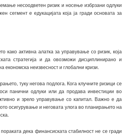
еземање несоодветен ризик и носење избрзани одлуки
ен сегмент е едукацијата која ја гради основата за
о како активна алатка за управување со ризик, која
ката стратегија и да овозможи дисциплинирано и
а економска неизвесност и глобални кризи.
рањето, туку негова подлога. Кога клучните ризици се
носи панични одлуки или да продава инвестиции во
ктивно и зрело управување со капитал. Важно е да
ото осигурување и неговата улога во планирањето на
ска.
 пораката дека финансиската стабилност не се гради