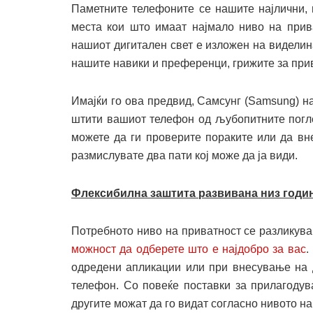
Паметните телефоните се нашите најлични, 
места кои што имаат најмало ниво на прива
нашиот дигитален свет е изложен на видели
нашите навики и преференци, грижите за прив
Имајќи го ова предвид, Самсунг (Samsung) на
штити вашиот телефон од љубопитните поглед
можете да ги проверите пораките или да вне
размислувате два пати кој може да ја види.
Флексибилна заштита развивана низ годи
Потребното ниво на приватност се разликува
можност да одберете што е најдобро за вас
.
одредени апликации или при внесување на 
телефон. Со повеќе поставки за прилагодув
другите можат да го видат согласно нивото на