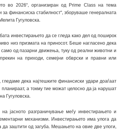
то во 2026“, организиран од Prime Class на тема
ии за финансиска стабилност“, зборуваше генералната
Мелита Гугуловска.
ебата инвестирањето да се гледа како дел од поширок
учиво низ призмата на приносот. Беше нагласено дека
т само од пазарни движења, туку од реални животни и
 прекин на приходи, семејни обврски и правни или
а, гледаме дека најтешките финансиски удари доаѓаат
 планираат, а токму тие можат целосно да ја нарушат
на Гугуловска.
 на јасното разграничување меѓу инвестирањето и
лементарни механизми. Инвестирањето има улога да
а да заштити од загуба. Мешањето на овие две улоги,