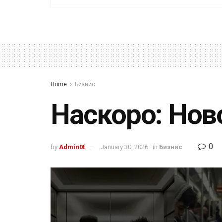
Home
Бизнис
Наскоро: Нов
0
by
Admin0t
January 30, 2026
in
Бизнис