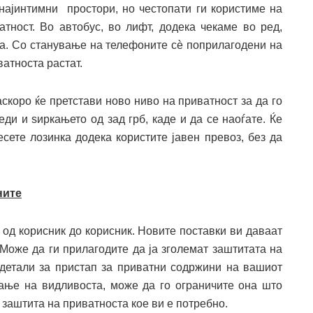
најинтимни простори, но честопати ги користиме на
тност. Во автобус, во лифт, додека чекаме во ред,
на. Со станување на телефоните сѐ поприлагодени на
атноста растат.
скоро ќе претстави ново ниво на приватност за да го
и и ѕиркањето од зад грб, каде и да се наоѓате. Ќе
сете лозинка додека користите јавен превоз, без да
ните
 од корисник до корисник. Новите поставки ви даваат
 Може да ги прилагодите да ја зголемат заштитата на
детали за пристап за приватни содржини на вашиот
ање на видливоста, може да го ограничите она што
 заштита на приватноста кое ви е потребно.