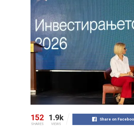
152
1.9k
Share on Faceboo
SHARES
VIEWS