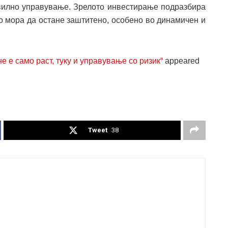
равилно управување. Зрелото инвестирање подразбира
то мора да остане заштитено, особено во динамичен и
е е само раст, туку и управување со ризик“
appeared
Tweet
38