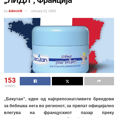
„ЛИДЛ“, Франција
by
Admin0t
January 23, 2026
153
SHARES
„Бекутан“, еден од најпрепознатливите брендови
за бебешка нега во регионот, за првпат официјално
влегува на францускиот пазар преку