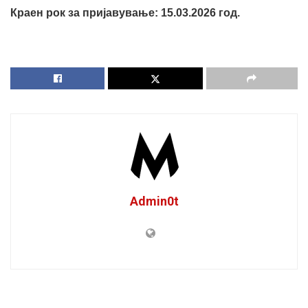
Краен рок за пријавување
:
15.0
3
.202
6
год.
Admin0t