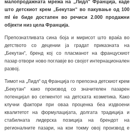
малопродажната мрежа на „Лидл“ Франција, каде
што детскиот крем „Бекутан“ во пакување од 100
ml ќе биде достапен во речиси 2.000 продажни
објекти низ цела Франција.
Препознатливата сина боја и мирисот што враќа во
детството со децении ја градат приказната на
„Бекутан“, бренд кој со пласманот на францускиот
пазар отвори ново поглавје во својот интернационален
развој.
Тимот на „Лидл“ од Франција го препозна детскиот крем
„Бекутан“ како производ со значителен пазарен
потенцијал во сегментот на детската козметика. Како
клучни фактори при оваа проценка беа издвоени
квалитетот на формулацијата, долгата традиција и
стабилната лидерска позиција на брендот на
регионалните пазари, на кои токму овој производ е