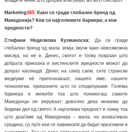
младите жени што допрва влегуваат во tech секторот.
Marketing
365
: Како се гради глобален бренд од
Македонија? Кои се најголемите бариери, а кои
предности?
Стефани Неделкова Кузманоска:
Да се гради
глобален бренд од мала земја звучи како невозможна
мисија, но не е. Денес, светот е толку поврзан што
добрата приказна и вистинските вредности можат да
допрат насекаде. Денес на секој саем, сите странски
медиуми нè препознаваат, нашето име, нашите
технологии, приказните што ги споделуваме. Голема
бариера е можеби тоа што понекогаш самите
Македонци не веруваат доволно дека можеме да
бидеме дел од светот. А најголема предност е токму тоа
што доаѓаме од Македонија – мала, но иновативна
средина, со луѓе кои се навикнати да бидат креативни и