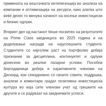
примената на вештачката интелигенција во анализа на
компании и оптимизација на ресурси, како алатка што
веќе денес го менува начинот на носење инвестициски
и бизнис одлуки.
Вториот дел од настанот беше посветен на резултатите
на Prime Class заедницата во 2025 година и на
доделување награди на најуспешните студенти.
Студентите со најголем раст на портфолио добија
признание за дисциплина, континуитет и одлуки
донесени во реални пазарни услови. Посебни
благодарници добија и најактивните членови на
Дискорд, кои секојдневно со своите совети, поддршка,
анализи и коментари градат позитивна инвестициска
култура во која сите членови учат од грешките на
другите и се радуваат на заедничките успеси.