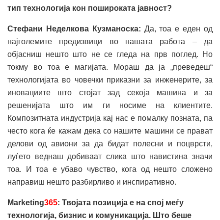
тип технологија кон пошироката ја
вност?
Стефани Неделкова Кузманоска:
Да, тоа е еден од
најголемите предизвици во нашата работа – да
објасниш нешто што не се гледа на прв поглед. Но
токму во тоа е магијата. Мораш да ја „преведеш“
технологијата во човечки приказни за инженерите, за
иновациите што стојат зад секоја машина и за
решенијата што им ги носиме на клиентите.
Композитната индустрија кај нас е помалку позната, па
често кога ќе кажам дека со нашите машини се прават
делови од авиони за да бидат полесни и поцврсти,
луѓето веднаш добиваат слика што навистина значи
тоа. И тоа е убаво чувство, кога од нешто сложено
направиш нешто разбирливо и инспиративно.
Marketing
365
: Твојата позиција е на спој меѓу
технологија, бизнис и комуникација. Што беше