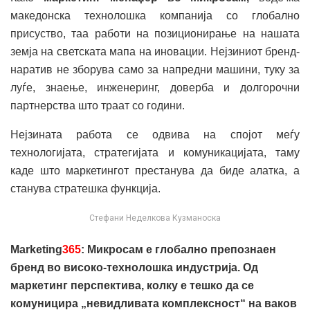
македонска технолошка компанија со глобално
присуство, таа работи на позиционирање на нашата
земја на светската мапа на иновации. Нејзиниот бренд-
наратив не зборува само за напредни машини, туку за
луѓе, знаење, инженеринг, доверба и долгорочни
партнерства што траат со години.
Нејзината работа се одвива на спојот меѓу
технологијата, стратегијата и комуникацијата, таму
каде што маркетингот престанува да биде алатка, а
станува стратешка функција.
Стефани Неделкова Кузманоска
Marketing
365
: Микросам е глобално препознаен
бренд во високо-технолошка индустрија. Од
маркетинг перспектива, колку е тешко да се
комуницира „невидливата комплексност“ на ваков