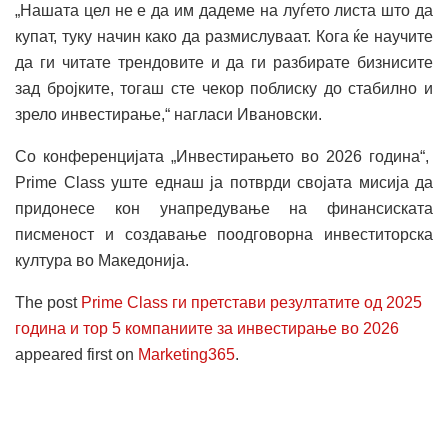
„Нашата цел не е да им дадеме на луѓето листа што да
купат, туку начин како да размислуваат. Кога ќе научите
да ги читате трендовите и да ги разбирате бизнисите
зад бројките, тогаш сте чекор поблиску до стабилно и
зрело инвестирање,“ нагласи Ивановски.
Со конференцијата „Инвестирањето во 2026 година“,
Prime Class уште еднаш ја потврди својата мисија да
придонесе кон унапредување на финансиската
писменост и создавање поодговорна инвеститорска
култура во Македонија.
The post
Prime Class ги претстави резултатите од 2025
година и тop 5 компаниите за инвестирање во 2026
appeared first on
Marketing365
.