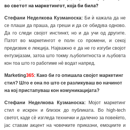
во светот на маркетингот, која би била?
Стефани Неделкова Кузманоска:
Би ѝ кажала да не
се плаши да праша, да греши и да се обидува одново.
Да го следи својот инстинкт, но и да учи од другите.
Патот во маркетингот е полн со промени, и секој
предизвик е лекција. Најважно е да не го изгуби својот
ентузијазам, затоа што токму љубопитноста и љубовта
кон тоа што го работиме нè водат напред.
Marketing
365
: Како би го опишала својот маркетинг
стил? Што е она по што се разликуваш во начинот
на кој пристапуваш кон комуникацијата?
Стефани Неделкова Кузманоска:
Мојот маркетинг
стил е искрен и близок до публиката. Во high-tech
светот, каде сè изгледа технички и далечно за повеќето,
јас ставам акцент на човечките приказни, емоциите и