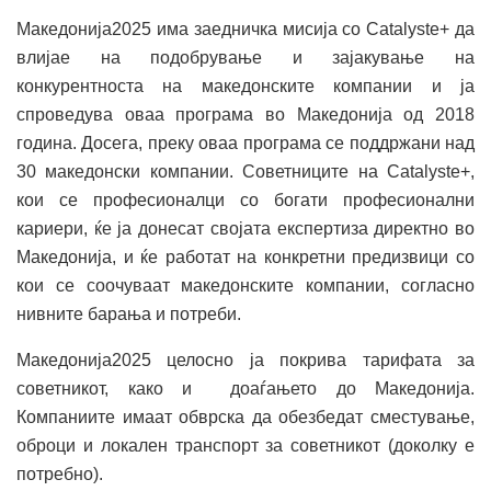
Македонија2025 има заедничка мисија со Catalyste+ да
влијае на подобрување и зајакување на
конкурентноста на македонските компании и ја
спроведува оваа програма во Македонија од 2018
година. Досега, преку оваа програма се поддржани над
30 македонски компании. Советниците на Catalyste+,
кои се професионалци со богати професионални
кариери, ќе ја донесат својата експертиза директно во
Македонија, и ќе работат на конкретни предизвици со
кои се соочуваат македонските компании, согласно
нивните барања и потреби.
Македонија2025 целосно ја покрива тарифата за
советникот, како и доаѓањето до Македонија.
Компаниите имаат обврска да обезбедат сместување,
оброци и локален транспорт за советникот (доколку е
потребно).