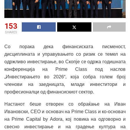
153
SHARES
Со порака дека финансиската писменост,
дисциплината и управувањето со ризик се темел на
одржливо инвестирање, во Скопје се одржа годишната
конференција на Prime Class под наслов
„Инвестирањето во 2026“, која собра голем број
членови на заедницата, млади инвеститори и
професионалци од финансискиот сектор.
Настанот беше отворен со обраќање на Иван
Ивановски, CEO и основач на Prime Class и ко-основач
на Prime Capital by Adora, кој повика на одговорно и
свесно инвестирање и на градење култура на