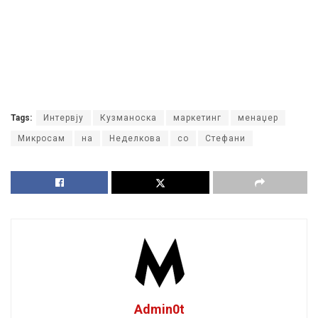
Tags:
Интервју
Кузманоска
маркетинг
менаџер
Микросам
на
Неделкова
со
Стефани
Admin0t