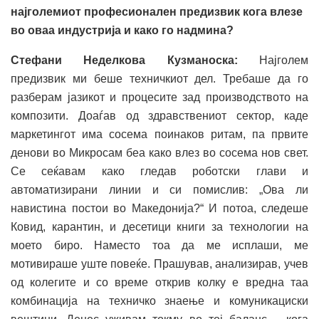
најголемиот професионален предизвик кога влезе
во оваа индустрија и како го надмина?
Стефани Неделкова Кузманоска:
Најголем
предизвик ми беше техничкиот дел. Требаше да го
разберам јазикот и процесите зад производството на
композити. Доаѓав од здравствениот сектор, каде
маркетингот има сосема поинаков ритам, па првите
денови во Микросам беа како влез во сосема нов свет.
Се сеќавам како гледав роботски глави и
автоматизирани линии и си помислив: „Ова ли
навистина постои во Македонија?“ И потоа, следеше
Ковид, карантин, и десетици книги за технологии на
моето биро. Наместо тоа да ме исплаши, ме
мотивираше уште повеќе. Прашував, анализирав, учев
од колегите и со време открив колку е вредна таа
комбинација на техничко знаење и комуникациски