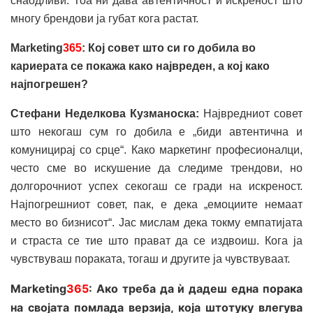
снаодливи. Тоа ни дава автентичност и искреност што
многу брендови ја губат кога растат.
Marketing
365
: Кој совет што си го добила во
кариерата се покажа како највреден, а кој како
најпогрешен?
Стефани Неделкова Кузманоска:
Највредниот совет
што некогаш сум го добила е „биди автентична и
комуницирај со срце“. Како маркетинг професионалци,
често сме во искушение да следиме трендови, но
долгорочниот успех секогаш се гради на искреност.
Најпогрешниот совет, пак, е дека „емоциите немаат
место во бизнисот“. Јас мислам дека токму емпатијата
и страста се тие што прават да се издвоиш. Кога ја
чувствуваш пораката, тогаш и другите ја чувствуваат.
Marketing
365
:
Ако треба да ѝ дадеш една порака
на својата помлада верзија, која штотуку влегува