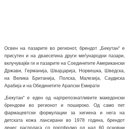
Освен на пазарите во регионот, брендот „Бекутан“ е
присутен и на дваесетина други меѓународни пазари,
вклучувајќи ги и пазарите на Соединетите Американски
Држави, Германија, Швајцарија, Норвешка, Шведска,
на Велика Британија, Полска, Малезија, Саудиска
Арабија и на Обединетите Арапски Емирати
„Бекутан“ е еден од најпрепознатливите македонски
брендови во регионот и пошироко. Од само пет
фармацевтски формулации за хигиена и нега на
детската кожа лансирани во 1978 година, брендот
денес располага со портфолио од над 60 основни