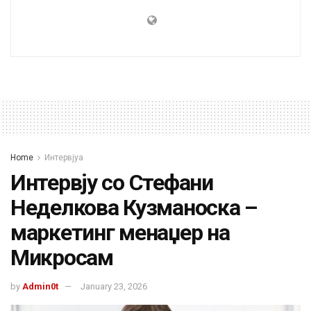
Home
Интервјуа
Интервју со Стефани
Неделкова Кузманоска –
маркетинг менаџер на
Микросам
by
Admin0t
January 23, 2026