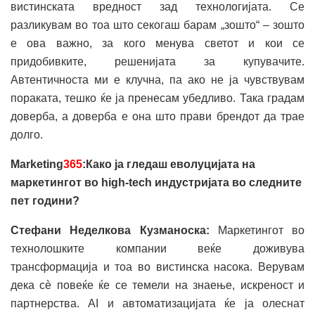
вистинската вредност зад технологијата. Се
разликувам во тоа што секогаш барам „зошто“ – зошто
е ова важно, за кого менува светот и кои се
придобивките, решенијата за купувачите.
Автентичноста ми е клучна, па ако не ја чувствувам
пораката, тешко ќе ја пренесам убедливо. Така градам
доверба, а доверба е она што прави брендот да трае
долго.
Marketing
365
:Како ја гледаш еволуцијата на
маркетингот во high-tech индустријата во следните
пет години?
Стефани Неделкова Кузманоска:
Маркетингот во
технолошките компании веќе доживува
трансформација и тоа во вистинска насока. Верувам
дека сè повеќе ќе се темели на знаење, искреност и
партнерства. AI и автоматизацијата ќе ја олеснат