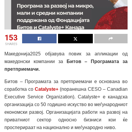
153
SHARES
Македонија2025 објавува повик за апликации од
македонски компании за
Битов –
Програмата за
претприемачи
.
Битов – Програмата за претприемачи е основана во
соработка со
Catalyste+
(поранешна CESO – Canadian
Executive Service Organization). Catalyste+ е канадска
организација со 50 годишнo искуство во меѓународниот
економски развој. Организацијата работи на развој на
приватниот сектор односно бизниси кои ќе
просперираат на национално и меѓународно ниво.