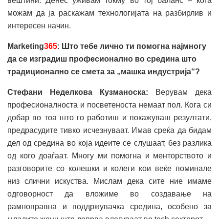
вештини. Денес уживам токму во тој баланс – кога
можам да ја раскажам технологијата на разбирлив и
интересен начин.
Marketing
365
: Што тебе лично ти помогна најмногу
да се изградиш професионално во средина што
традиционално се смета за „машка индустрија“?
Стефани Неделкова Кузманоска:
Верувам дека
професионалноста и посветеноста немаат пол. Кога си
добар во тоа што го работиш и покажуваш резултати,
предрасудите тивко исчезнуваат. Имав среќа да бидам
дел од средина во која идеите се слушаат, без разлика
од кого доаѓаат. Многу ми помогна и менторството и
разговорите со колешки и колеги кои веќе поминале
низ слични искуства. Мислам дека сите ние имаме
одговорност да вложиме во создавање на
рамноправна и поддржувачка средина, особено за