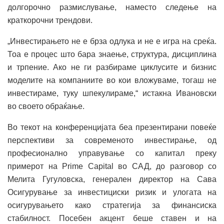
долгорочно размислување, наместо следење на
краткорочни трендови.
„Инвестирањето не е брза одлука и не е игра на среќа.
Тоа е процес што бара знаење, структура, дисциплина
и трпение. Ако не ги разбираме циклусите и бизнис
моделите на компаниите во кои вложуваме, тогаш не
инвестираме, туку шпекулираме,“ истакна Ивановски
во своето обраќање.
Во текот на конференцијата беа презентирани повеќе
перспективи за современото инвестирање, од
професионално управување со капитал преку
примерот на Prime Capital во САД, до разговор со
Мелита Гугуловска, генерален директор на Сава
Осигурување за инвестициски ризик и улогата на
осигурувањето како стратегија за финансиска
стабилност. Посебен акцент беше ставен и на