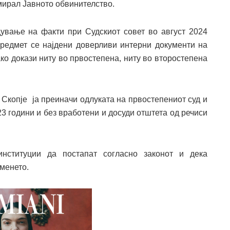
мирал Јавното обвинителство.
дување на факти при Судскиот совет во август 2024
предмет се најдени доверливи интерни документи на
ко докази ниту во првостепена, ниту во второстепена
 Скопје ја преиначи одлуката на првостепениот суд и
23 години и без вработени и досуди отштета од речиси
нституции да постапат согласно законот и дека
менето.