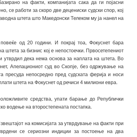
азирано на факти, компанијата сака да ги појасни
но, се работи за скоро две децениски судски спор, кој
наводна штета што Македонски Телеком му ја нанел на
повеќе од 20 години. И покрај тоа, Фокуснет бара
а штета за бизнис кој е непостоечки. Првосетепениот
и утврдил дека нема основа за наплата на штета. Во
нет, Апелациониот суд во Скопје, без одржување на
а пресуда непосредно пред судската ферија и носи
лати штета на Фокуснет од речиси 4 милиони евра.
положливите средства, упати барање до Републички
ско водење на второстепената постапка.
звештајот на комисијата за утврдување на факти при
тврдени се сериозни индиции за постоење на два