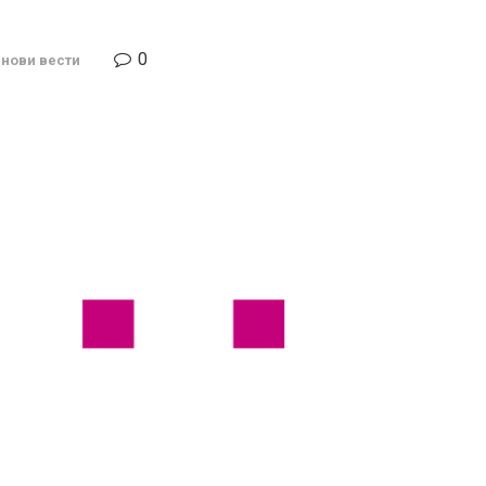
0
јнови вести