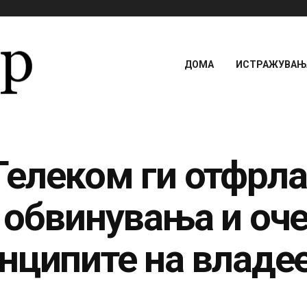
ДОМА
ИСТРАЖУВАЊА
елеком ги отфрла
 обвинувања и оче
нципите на владе