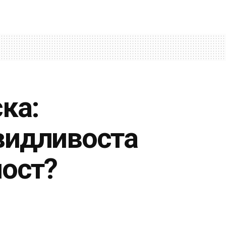
ка:
видливоста
ност?