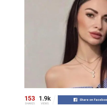
153
1.9k
Share on Faceboo
SHARES
VIEWS