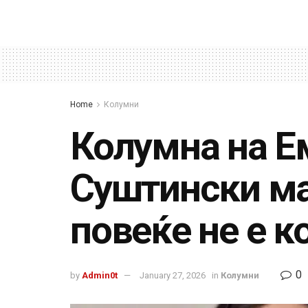
Home
Колумни
Колумна на Е
Суштински ма
повеќе не е 
0
by
Admin0t
January 27, 2026
in
Колумни