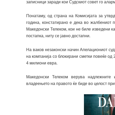
записници заради кои Судскиот совет го алар
Понатаму, од страна на Комисијата за утвр
година, констатирано е дека во жалбениот 
Македонски Телеком, кои не биле изведени ка
постапка, ниту се јавно достапни.
На ваков незаконски начин Апелациониот суд
на компанија со блокирани сметки повеќе од 
4 милиони евра.
Македонски Телеком верува надлежните и
владеењето на правото ќе биде во целост при