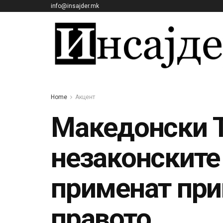
info@insajder.mk
Home
Акцент
Македонски Т
незаконските
применат при
правото