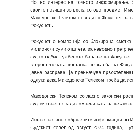
Но, во интерес на точното информирање, б
своите позиции во врска со овој предмет. Име
Македонски Телеком го води со Фокуснет, за 
Фокуснет .
Фокуснет е компанија со блокирана сметка 
милионски суми отштета, за наводно претрпен
суд го одбил тужбеното барање на Фокуснет 
второстепената постапка по жалба на Фокус
јавна расправа ја преиначува првостепенат
одлука дека Македонски Телеком треба да исп
Македонски Телеком согласно законски рас
судски совет поради сомневањата за незакон
Имено, во јавно објавените информации во И
Судскиот совет од август 2024 година, у