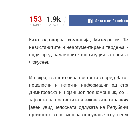
153
1.9k
Share on Faceboo
SHARES
VIEWS
Како одговорна компанија, Македонски Т
невистинитите и неаргументирани тврдења и
води пред надлежните институции, а произл
Фокуснет.
И покрај тоа што оваа постапка според Закон
нецелосни и неточни информации од стр
Димитровска и нејзиниот полномошник, со ш
тајноста на постапката и законските огранич
јавен увид целосната одлуката на Републичк
причините за нејзино разрешување и суспен