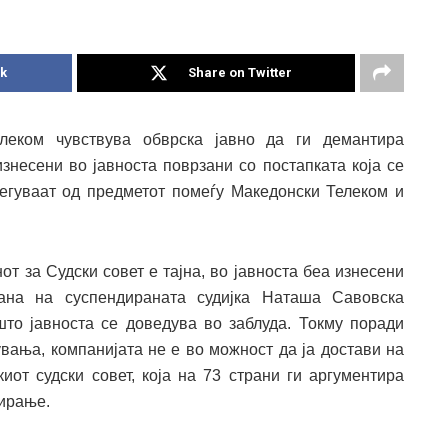
k
Share on Twitter
елеком чувствува обврска јавно да ги демантира
знесени во јавноста поврзани со постапката која се
егуваат од предметот помеѓу Македонски Телеком и
от за Судски совет е тајна, во јавноста беа изнесени
ана на суспендираната судијка Наташа Савовска
то јавноста се доведува во заблуда. Токму поради
увања, компанијата не е во можност да ја достави на
иот судски совет, која на 73 страни ги аргументира
дирање.