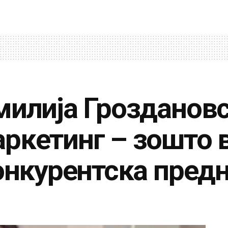
милија Гроздановс
ркетинг – зошто 
конкурентска пред