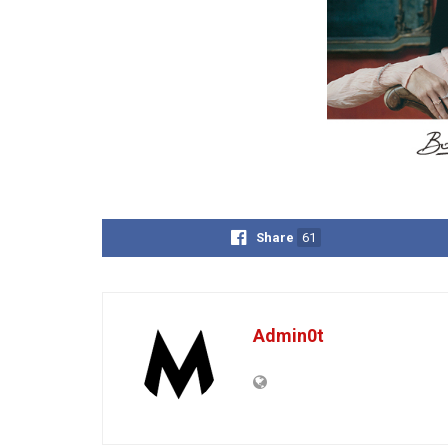
Share
61
Admin0t