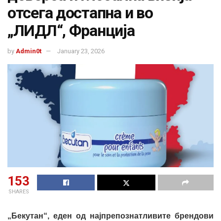
отсега достапна и во
„ЛИДЛ“, Франција
by
Admin0t
January 23, 2026
153
SHARES
„Бекутан“, еден од најпрепознатливите брендови