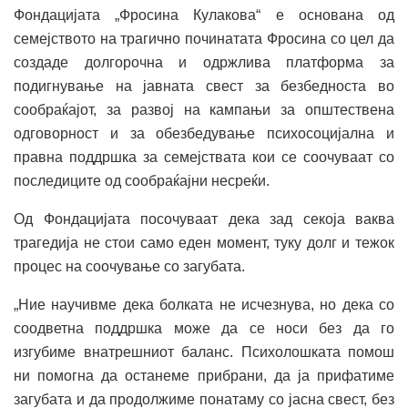
Фондацијата „Фросина Кулакова“ е основана од
семејството на трагично починатата Фросина со цел да
создаде долгорочна и одржлива платформа за
подигнување на јавната свест за безбедноста во
сообраќајот, за развој на кампањи за општествена
одговорност и за обезбедување психосоцијална и
правна поддршка за семејствата кои се соочуваат со
последиците од сообраќајни несреќи.
Од Фондацијата посочуваат дека зад секоја ваква
трагедија не стои само еден момент, туку долг и тежок
процес на соочување со загубата.
„Ние научивме дека болката не исчезнува, но дека со
соодветна поддршка може да се носи без да го
изгубиме внатрешниот баланс. Психолошката помош
ни помогна да останеме прибрани, да ја прифатиме
загубата и да продолжиме понатаму со јасна свест, без