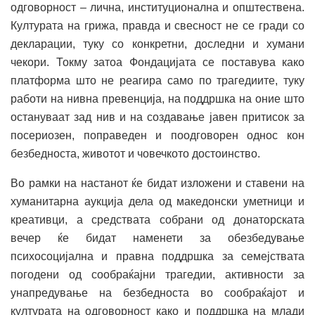
одговорност – лична, институционална и општествена.
Културата на грижа, правда и свесност не се гради со
декларации, туку со конкретни, доследни и хумани
чекори. Токму затоа Фондацијата се поставува како
платформа што не реагира само по трагедиите, туку
работи на нивна превенција, на поддршка на оние што
остануваат зад нив и на создавање јавен притисок за
посериозен, поправеден и поодговорен однос кон
безбедноста, животот и човечкото достоинство.
Во рамки на настанот ќе бидат изложени и ставени на
хуманитарна аукција дела од македонски уметници и
креативци, а средствата собрани од донаторската
вечер ќе бидат наменети за обезбедување
психосоцијална и правна поддршка за семејствата
погодени од сообраќајни трагедии, активности за
унапредување на безбедноста во сообраќајот и
културата на одговорност како и поддршка на млади