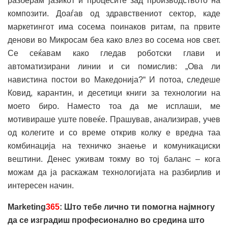
разберам јазикот и процесите зад производството на
композити. Доаѓав од здравствениот сектор, каде
маркетингот има сосема поинаков ритам, па првите
денови во Микросам беа како влез во сосема нов свет.
Се сеќавам како гледав роботски глави и
автоматизирани линии и си помислив: „Ова ли
навистина постои во Македонија?“ И потоа, следеше
Ковид, карантин, и десетици книги за технологии на
моето биро. Наместо тоа да ме исплаши, ме
мотивираше уште повеќе. Прашував, анализирав, учев
од колегите и со време открив колку е вредна таа
комбинација на техничко знаење и комуникациски
вештини. Денес уживам токму во тој баланс – кога
можам да ја раскажам технологијата на разбирлив и
интересен начин.
Marketing
365
: Што тебе лично ти помогна најмногу
да се изградиш професионално во средина што