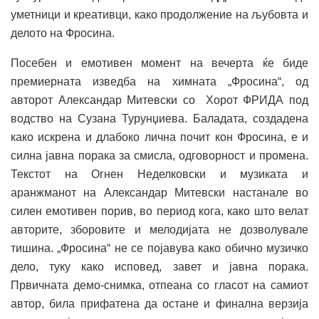
уметници и креативци, како продолжение на љубовта и
делото на Фросина.
Посебен и емотивен момент на вечерта ќе биде
премиерната изведба на химната „Фросина“, од
авторот Александар Митевски со Хорот ФРИДА под
водство на Сузана Турунџиева. Баладата, создадена
како искрена и длабоко лична почит кон Фросина, е и
силна јавна порака за смисла, одговорност и промена.
Текстот на Огнен Неделковски и музиката и
аранжманот на Александар Митевски настанале во
силен емотивен порив, во период кога, како што велат
авторите, зборовите и мелодијата не дозволувале
тишина. „Фросина“ не се појавува како обично музичко
дело, туку како исповед, завет и јавна порака.
Првичната демо-снимка, отпеана со гласот на самиот
автор, била прифатена да остане и финална верзија