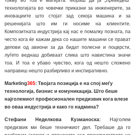
токму во тоа е магијата. Мораш да ја „преведеш“
технологијата во човечки приказни за инженерите, за
иновациите што стојат зад секоја машина и за
решенијата што им ги носиме на клиентите.
Композитната индустрија кај нас е помалку позната, па
често кога ќе кажам дека со нашите машини се прават
делови од авиони за да бидат полесни и поцврсти,
луѓето веднаш добиваат слика што навистина значи
тоа. И тоа е убаво чувство, кога од нешто сложено
направиш нешто разбирливо и инспиративно.
Marketing
365
: Твојата позиција е на спој меѓу
технологија, бизнис и комуникација. Што беше
најголемиот професионален предизвик кога влезе
во оваа индустрија и како го надмина?
Стефани Неделкова Кузманоска:
Најголем
предизвик ми беше техничкиот дел. Требаше да го