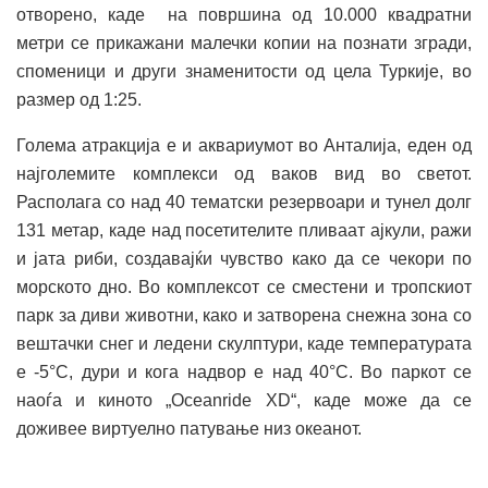
отворено, каде на површина од 10.000 квадратни
метри се прикажани малечки копии на познати згради,
споменици и други знаменитости од цела Туркије, во
размер од 1:25.
Голема атракција е и аквариумот во Анталија, еден од
најголемите комплекси од ваков вид во светот.
Располага со над 40 тематски резервоари и тунел долг
131 метар, каде над посетителите пливаат ајкули, ражи
и јата риби, создавајќи чувство како да се чекори по
морското дно. Во комплексот се сместени и тропскиот
парк за диви животни, како и затворена снежна зона со
вештачки снег и ледени скулптури, каде температурата
е -5°C, дури и кога надвор е над 40°C. Во паркот се
наоѓа и киното „Oceanride XD“, каде може да се
доживее виртуелно патување низ океанот.