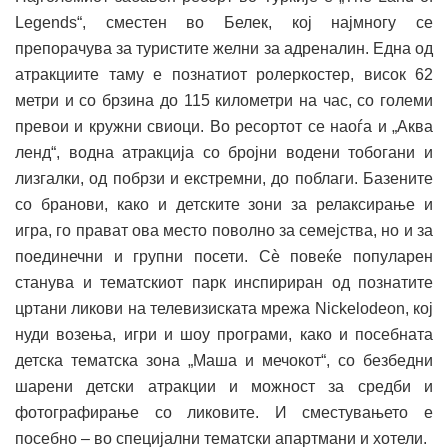
Legends“, сместен во Белек, кој најмногу се
препорачува за туристите желни за адреналин. Една од
атракциите таму е познатиот ролеркостер, висок 62
метри и со брзина до 115 километри на час, со големи
превои и кружни свиоци. Во ресортот се наоѓа и „Аква
ленд“, водна атракција со бројни водени тобогани и
лизгалки, од побрзи и екстремни, до поблаги. Базените
со бранови, како и детските зони за релаксирање и
игра, го прават ова место поволно за семејства, но и за
поединечни и групни посети. Сѐ повеќе популарен
станува и тематскиот парк инспириран од познатите
цртани ликови на телевизиската мрежа Nickelodeon, кој
нуди возења, игри и шоу програми, како и посебната
детска тематска зона „Маша и мечокот“, со безбедни
шарени детски атракции и можност за средби и
фотографирање со ликовите. И сместувањето е
посебно – во специјални тематски апартмани и хотели.