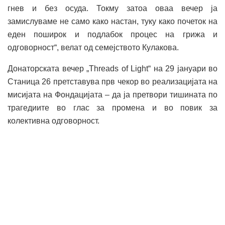
гнев и без осуда. Токму затоа оваа вечер ја
замислуваме не само како настан, туку како почеток на
еден поширок и подлабок процес на грижа и
одговорност“, велат од семејството Кулакова.
Донаторската вечер „Threads of Light“ на 29 јануари во
Станица 26 претставува прв чекор во реализацијата на
мисијата на Фондацијата – да ја претвори тишината по
трагедиите во глас за промена и во повик за
колективна одговорност.