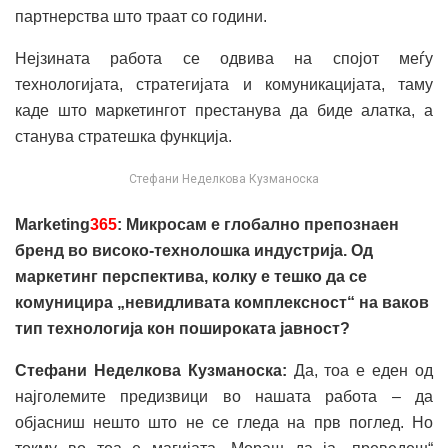
партнерства што траат со години.
Нејзината работа се одвива на спојот меѓу
технологијата, стратегијата и комуникацијата, таму
каде што маркетингот престанува да биде алатка, а
станува стратешка функција.
Стефани Неделкова Кузманоска
Marketing
365
: Микросам е глобално препознаен
бренд во високо-технолошка индустрија. Од
маркетинг перспектива, колку е тешко да се
комуницира „невидливата комплексност“ на ваков
тип технологија кон пошироката ја
вност?
Стефани Неделкова Кузманоска:
Да, тоа е еден од
најголемите предизвици во нашата работа – да
објасниш нешто што не се гледа на прв поглед. Но