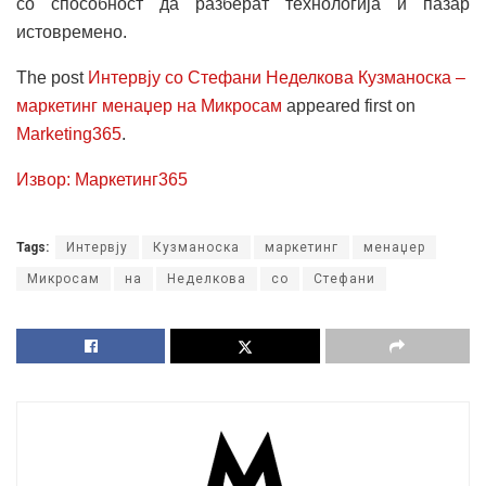
со способност да разберат технологија и пазар
истовремено.
The post
Интервју со Стефани Неделкова Кузманоска –
маркетинг менаџер на Микросам
appeared first on
Marketing365
.
Извор: Маркетинг365
Tags:
Интервју
Кузманоска
маркетинг
менаџер
Микросам
на
Неделкова
со
Стефани