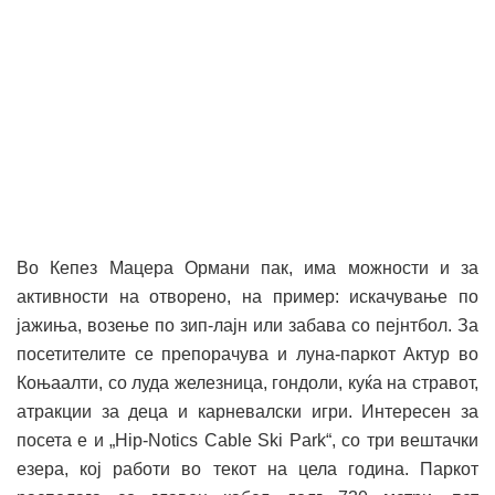
Во Кепез Мацера Ормани пак, има можности и за
активности на отворено, на пример: искачување по
јажиња, возење по зип-лајн или забава со пејнтбол. За
посетителите се препорачува и луна-паркот Актур во
Коњаалти, со луда железница, гондоли, куќа на стравот,
атракции за деца и карневалски игри. Интересен за
посета е и „Hip-Notics Cable Ski Park“, со три вештачки
езера, кој работи во текот на цела година. Паркот