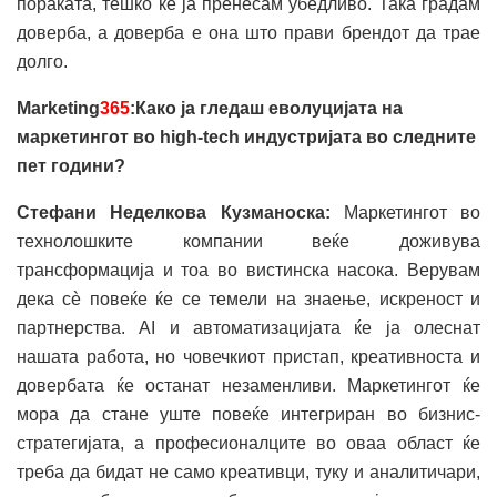
пораката, тешко ќе ја пренесам убедливо. Така градам
доверба, а доверба е она што прави брендот да трае
долго.
Marketing
365
:Како ја гледаш еволуцијата на
маркетингот во high-tech индустријата во следните
пет години?
Стефани Неделкова Кузманоска:
Маркетингот во
технолошките компании веќе доживува
трансформација и тоа во вистинска насока. Верувам
дека сè повеќе ќе се темели на знаење, искреност и
партнерства. AI и автоматизацијата ќе ја олеснат
нашата работа, но човечкиот пристап, креативноста и
довербата ќе останат незаменливи. Маркетингот ќе
мора да стане уште повеќе интегриран во бизнис-
стратегијата, а професионалците во оваа област ќе
треба да бидат не само креативци, туку и аналитичари,