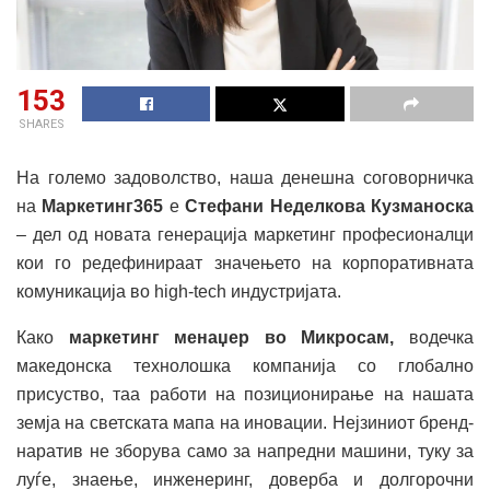
153
SHARES
На големо задоволство, наша денешна соговорничка
на
Маркетинг365
е
Стефани Неделкова Кузманоска
– дел од новата генерација маркетинг професионалци
кои го редефинираат значењето на корпоративната
комуникација во high-tech индустријата.
Како
маркетинг менаџер во Микросам,
водечка
македонска технолошка компанија со глобално
присуство, таа работи на позиционирање на нашата
земја на светската мапа на иновации. Нејзиниот бренд-
наратив не зборува само за напредни машини, туку за
луѓе, знаење, инженеринг, доверба и долгорочни