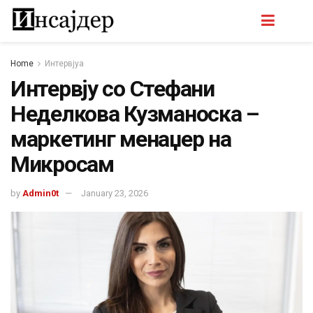
Home
Интервјуа
Интервју со Стефани
Неделкова Кузманоска –
маркетинг менаџер на
Микросам
by
Admin0t
January 23, 2026