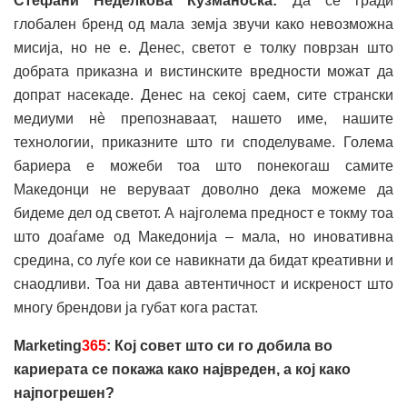
Стефани Неделкова Кузманоска:
Да се гради
глобален бренд од мала земја звучи како невозможна
мисија, но не е. Денес, светот е толку поврзан што
добрата приказна и вистинските вредности можат да
допрат насекаде. Денес на секој саем, сите странски
медиуми нè препознаваат, нашето име, нашите
технологии, приказните што ги споделуваме. Голема
бариера е можеби тоа што понекогаш самите
Македонци не веруваат доволно дека можеме да
бидеме дел од светот. А најголема предност е токму тоа
што доаѓаме од Македонија – мала, но иновативна
средина, со луѓе кои се навикнати да бидат креативни и
снаодливи. Тоа ни дава автентичност и искреност што
многу брендови ја губат кога растат.
Marketing
365
: Кој совет што си го добила во
кариерата се покажа како највреден, а кој како
најпогрешен?