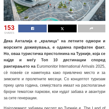
153
SHARES
Дека Анталија е „кралица“ на летните одмори и
морските доживувања, е одамна прифатен факт.
Но, оваа туристичка престолнина на Туркије, која се
најде и меѓу Топ 10 дестинации според
рангирањето на
Euromonitor International Arrivals 2025,
сѐ повеќе се наметнува како привлечно место и за
зимските и пролетните месеци. Со концептот туризам
преку цела година, семејствата имаат на располагање
бројни тематски паркови, кои нудат забава и авантури
за сите генерации.
Најголемиот забавен ресорт во Туркије е „The Land of