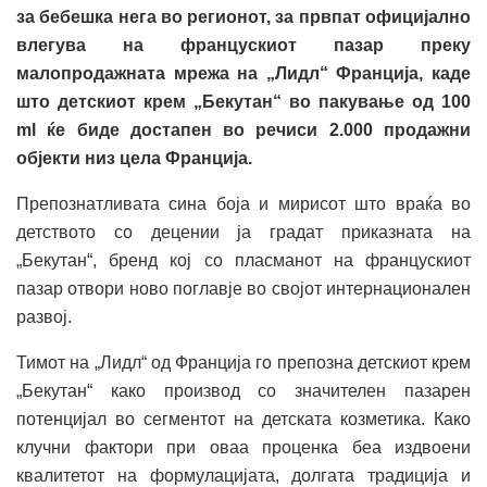
за бебешка нега во регионот, за првпат официјално
влегува на францускиот пазар преку
малопродажната мрежа на „Лидл“ Франција, каде
што детскиот крем „Бекутан“ во пакување од 100
ml ќе биде достапен во речиси 2.000 продажни
објекти низ цела Франција.
Препознатливата сина боја и мирисот што враќа во
детството со децении ја градат приказната на
„Бекутан“, бренд кој со пласманот на францускиот
пазар отвори ново поглавје во својот интернационален
развој.
Тимот на „Лидл“ од Франција го препозна детскиот крем
„Бекутан“ како производ со значителен пазарен
потенцијал во сегментот на детската козметика. Како
клучни фактори при оваа проценка беа издвоени
квалитетот на формулацијата, долгата традиција и