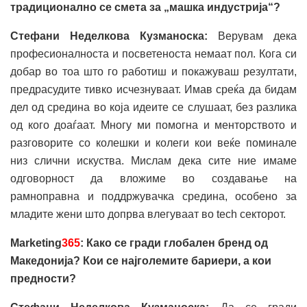
традиционално се смета за „машка индустрија“?
Стефани Неделкова Кузманоска:
Верувам дека
професионалноста и посветеноста немаат пол. Кога си
добар во тоа што го работиш и покажуваш резултати,
предрасудите тивко исчезнуваат. Имав среќа да бидам
дел од средина во која идеите се слушаат, без разлика
од кого доаѓаат. Многу ми помогна и менторството и
разговорите со колешки и колеги кои веќе поминале
низ слични искуства. Мислам дека сите ние имаме
одговорност да вложиме во создавање на
рамноправна и поддржувачка средина, особено за
младите жени што допрва влегуваат во tech секторот.
Marketing
365
: Како се гради глобален бренд од
Македонија? Кои се најголемите бариери, а кои
предности?