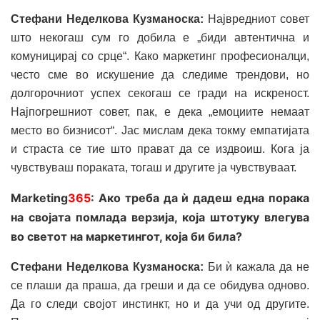
Стефани Неделкова Кузманоска:
Највредниот совет
што некогаш сум го добила е „биди автентична и
комуницирај со срце“. Како маркетинг професионалци,
често сме во искушение да следиме трендови, но
долгорочниот успех секогаш се гради на искреност.
Најпогрешниот совет, пак, е дека „емоциите немаат
место во бизнисот“. Јас мислам дека токму емпатијата
и страста се тие што прават да се издвоиш. Кога ја
чувствуваш пораката, тогаш и другите ја чувствуваат.
Marketing
365
:
Ако треба да ѝ дадеш една порака
на својата помлада верзија, која штотуку влегува
во светот на маркетингот, која би била?
Стефани Неделкова Кузманоска:
Би ѝ кажала да не
се плаши да праша, да греши и да се обидува одново.
Да го следи својот инстинкт, но и да учи од другите.