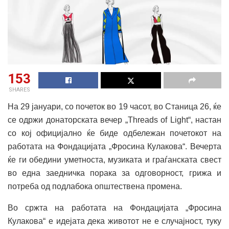
153
SHARES
На 29 јануари, со почеток во 19 часот, во Станица 26, ќе
се одржи донаторската вечер „Threads of Light“, настан
со кој официјално ќе биде одбележан почетокот на
работата на Фондацијата „Фросина Кулакова“. Вечерта
ќе ги обедини уметноста, музиката и граѓанската свест
во една заедничка порака за одговорност, грижа и
потреба од подлабока општествена промена.
Во сржта на работата на Фондацијата „Фросина
Кулакова“ е идејата дека животот не е случајност, туку