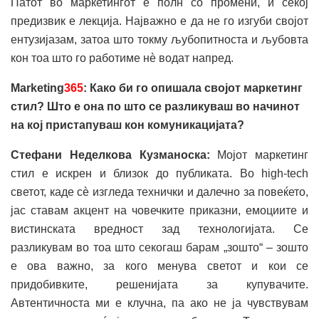
Патот во маркетингот е полн со промени, и секој
предизвик е лекција. Најважно е да не го изгуби својот
ентузијазам, затоа што токму љубопитноста и љубовта
кон тоа што го работиме нè водат напред.
Marketing
365
: Како би го опишала својот маркетинг
стил? Што е она по што се разликуваш во начинот
на кој пристапуваш кон комуникацијата?
Стефани Неделкова Кузманоска:
Мојот маркетинг
стил е искрен и близок до публиката. Во high-tech
светот, каде сè изгледа технички и далечно за повеќето,
јас ставам акцент на човечките приказни, емоциите и
вистинската вредност зад технологијата. Се
разликувам во тоа што секогаш барам „зошто“ – зошто
е ова важно, за кого менува светот и кои се
придобивките, решенијата за купувачите.
Автентичноста ми е клучна, па ако не ја чувствувам