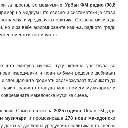
ори за простор во медиумите,
Урбан ФМ радио (90,8
пример на медиум што свесно и систематски ја става
програмска и уредувачка политика. Со јасна мисија да
и, но и за веќе афирмираните имиња, радиото гради
ужено место и континуитет.
о што емитува музика, туку активно учествува во
, нови изведувачи и нови албуми редовно добиваат
та и специјалните формати овозможуваат публиката да
ој начин, радиото станува мост помеѓу музичарите и
а современата македонска музичка сцена.
мерлив. Само во текот на
2025 година
, Urban FM даде
ки музичари
и промовираше
278 нови македонски
уку доказ за доследна уредувачка политика што свесно