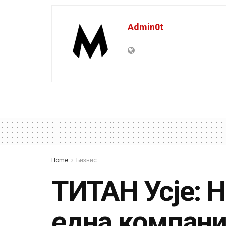
Admin0t
Home
Бизнис
ТИТАН Усје: 
една компани