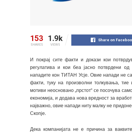
153
1.9k
Share on Faceboo
SHARES
VIEWS
И покрај сите факти и докази кои потврду
регулатива и кои беа јасно потврдени од 
нападите кон ТИТАН Усје. Овие напади не са
факти, туку на произволни толкувања, тие
мотиви неосновано „прстот“ се посочува само
економија, и додава нова вредност за вработ
најважно, овие напади ниту малку не придон
Скопје.
Дека компанијата не е причина за ваквите 