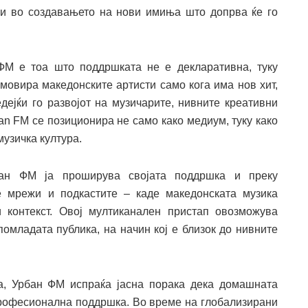
 и во создавањето на нови имиња што допрва ќе го
ФМ е тоа што поддршката не е декларативна, туку
омовира македонските артисти само кога има нов хит,
едејќи го развојот на музичарите, нивните креативни
ban FM се позиционира не само како медиум, туку како
узичка култура.
бан ФМ ја проширува својата поддршка и преку
е мрежи и подкастите – каде македонската музика
 контекст. Овој мултиканален пристап овозможува
помладата публика, на начин кој е близок до нивните
а, Урбан ФМ испраќа јасна порака дека домашната
професионална поддршка. Во време на глобализирани