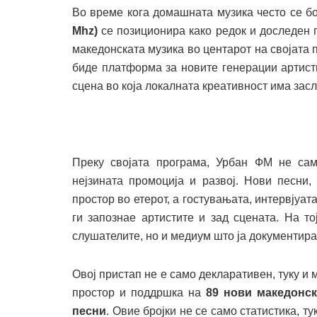
Во време кога домашната музика често се б
Mhz)
се позиционира како редок и доследен 
македонската музика во центарот на својата 
биде платформа за новите генерации артист
сцена во која локалната креативност има засл
Преку својата програма, Урбан ФМ не сам
нејзината промоција и развој. Нови песни
простор во етерот, а гостувањата, интервјуа
ги запознае артистите и зад сцената. На т
слушателите, но и медиум што ја документир
Овој пристап не е само декларативен, туку и 
простор и поддршка на
89 нови македонс
песни
. Овие бројки не се само статистика, т