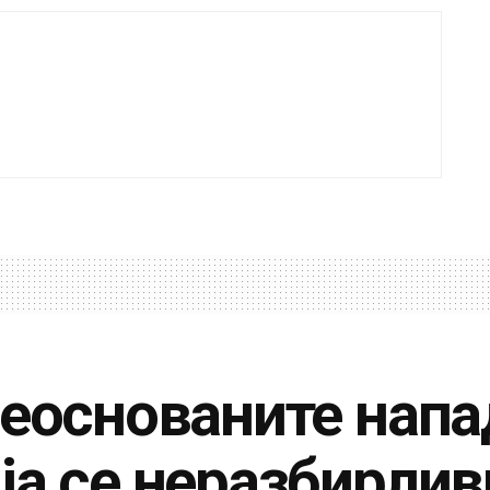
Неоснованите напа
ја се неразбирлив