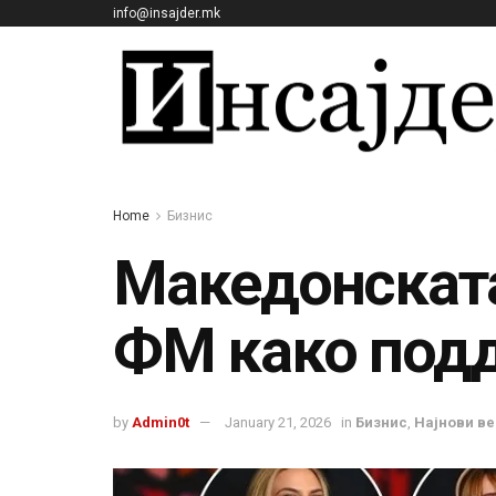
info@insajder.mk
Home
Бизнис
Македонската
ФМ како под
by
Admin0t
January 21, 2026
in
Бизнис
,
Најнови ве