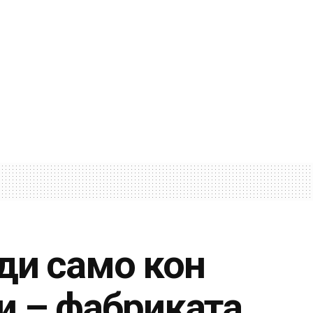
ди само кон
и – фабриката