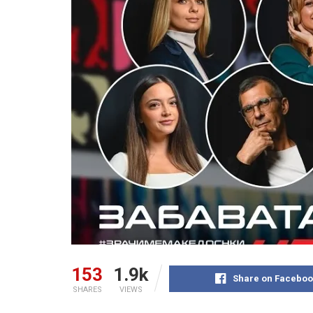
153
1.9k
Share on Faceboo
SHARES
VIEWS