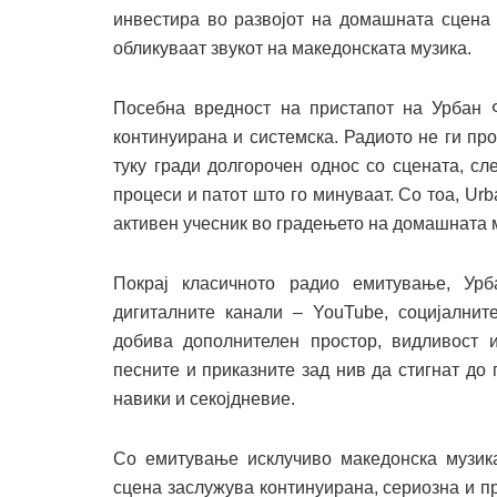
инвестира во развојот на домашната сцена
обликуваат звукот на македонската музика.
Посебна вредност на пристапот на Урбан 
континуирана и системска. Радиото не ги пр
туку гради долгорочен однос со сцената, сл
процеси и патот што го минуваат. Со тоа, Ur
активен учесник во градењето на домашната м
Покрај класичното радио емитување, Ур
дигиталните канали – YouTube, социјалнит
добива дополнителен простор, видливост и
песните и приказните зад нив да стигнат до 
навики и секојдневие.
Со емитување исклучиво македонска музик
сцена заслужува континуирана, сериозна и 