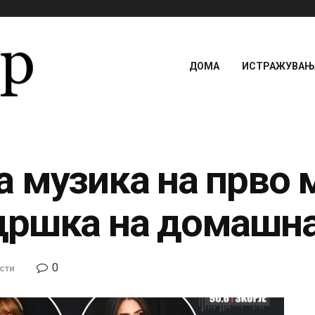
ДОМА
ИСТРАЖУВАЊА
 музика на прво 
дршка на домашна
0
сти