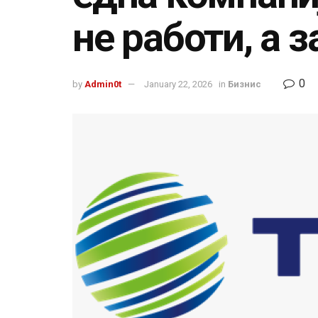
не работи, а 
0
by
Admin0t
January 22, 2026
in
Бизнис