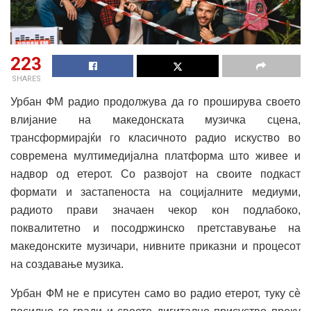
223
SHARES
Урбан ФМ радио продолжува да го проширува своето
влијание на македонската музичка сцена,
трансформирајќи го класичното радио искуство во
современа мултимедијална платформа што живее и
надвор од етерот. Со развојот на своите подкаст
формати и застапеноста на социјалните медиуми,
радиото прави значаен чекор кон подлабоко,
поквалитетно и посодржинско претставување на
македонските музичари, нивните приказни и процесот
на создавање музика.
Урбан ФМ не е присутен само во радио етерот, туку сè