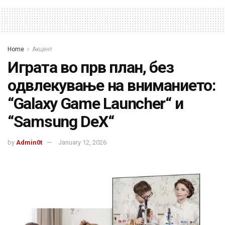
Home
Акцент
Играта во прв план, без
одвлекување на вниманието:
“Galaxy Game Launcher“ и
“Samsung DeX“
by
Admin0t
January 12, 2026