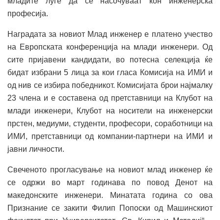
младите луѓе да се насочуваат кон инженерска
професија.
Наградата за новиот Млад инженер е платено учество
на Европската конференција на млади инженери. Од
сите пријавени кандидати, во потесна селекција ќе
бидат избрани 5 лица за кои гласа Комисија на ИМИ и
од нив се избира победникот. Комисијата брои најмалку
23 члена и е составена од претставници на Клубот на
млади инженери, Клубот на носители на инженерски
прстен, медиуми, студенти, професори, соработници на
ИМИ, претставници од компании-партнери на ИМИ и
јавни личности.
Свеченото прогласување на новиот млад инженер ќе
се одржи во март годинава по повод Денот на
македонските инженери. Минатата година со ова
Признание се закити Филип Попоски од Машинскиот