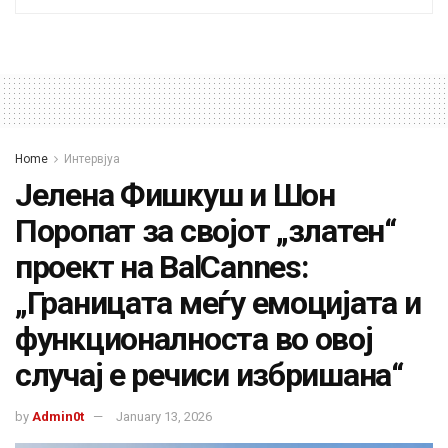
Home
Интервјуа
Јелена Фишкуш и Шон
Поропат за својот „златен“
проект на BalCannes:
„Границата меѓу емоцијата и
функционалноста во овој
случај е речиси избришана“
by
Admin0t
January 13, 2026