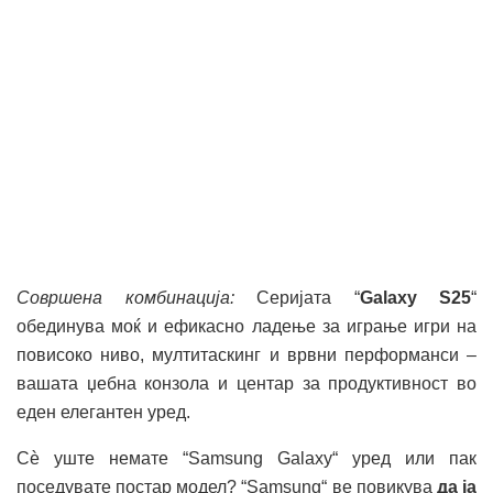
Совршена комбинација
:
Серијата “
Galaxy S25
“
обединува моќ и ефикасно ладење за играње игри на
повисоко ниво, мултитаскинг и врвни перформанси –
вашата џебна конзола и центар за продуктивност во
еден елегантен уред.
Сѐ уште немате “Samsung Galaxy“ уред или пак
поседувате постар модел? “Samsung“ ве повикува
да ја