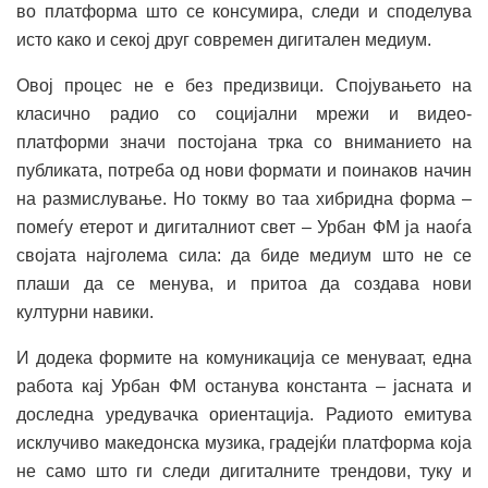
во платформа што се консумира, следи и споделува
исто како и секој друг современ дигитален медиум.
Овој процес не е без предизвици. Спојувањето на
класично радио со социјални мрежи и видео-
платформи значи постојана трка со вниманието на
публиката, потреба од нови формати и поинаков начин
на размислување. Но токму во таа хибридна форма –
помеѓу етерот и дигиталниот свет – Урбан ФМ ја наоѓа
својата најголема сила: да биде медиум што не се
плаши да се менува, и притоа да создава нови
културни навики.
И додека формите на комуникација се менуваат, една
работа кај Урбан ФМ останува константа – јасната и
доследна уредувачка ориентација. Радиото емитува
исклучиво македонска музика, градејќи платформа која
не само што ги следи дигиталните трендови, туку и