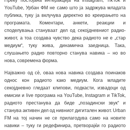
Преку постојана интеракција на Instagram, TikTok и
YouTube, Урбан ФМ не само што ја задржува младата
публика, туку ја вклучува директно во креирањето на
програмата. Коментари, анкети, реакции и
споделувања стануваат дел од секојдневниот радио-
живот, а тоа создава чувство дека радиото не е „стар
медиум“, туку жива, динамична заедница. Така,
слушањето радио повторно станува навика – но во
нова, современа форма.
Најважно од сè, оваа нова навика создава поинаков
однос кон радиото како медиум. Кога младите
секојдневно гледаат клипови, подкасти, извадоци од
емисии и live програма на YouTube, Instagram и TikTok,
радиото престанува да биде „позадински звук“ и
станува активен дел од нивниот дигитален живот. Urban
FM на тој начин не се прилагодува само на новите
навики – туку ги редефинира, претворајќи го радиото