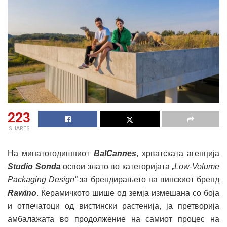
223
SHARES
На минатогодишниот
BalCannes
, хрватската агенција
Studio Sonda
освои злато во категоријата „
Low-Volume
Packaging Design“
за брендирањето на винскиот бренд
Rawino
. Керамичкото шише од земја измешана со боја
и отпечатоци од вистински растенија, ја претворија
амбалажата во продолжение на самиот процес на