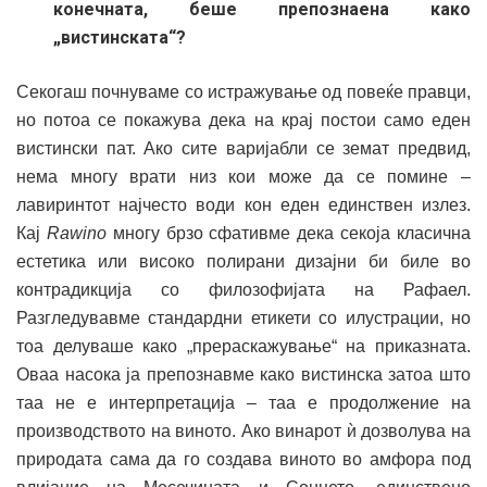
конечната, беше препознаена како
„вистинската“?
Секогаш почнуваме со истражување од повеќе правци,
но потоа се покажува дека на крај постои само еден
вистински пат. Ако сите варијабли се земат предвид,
нема многу врати низ кои може да се помине –
лавиринтот најчесто води кон еден единствен излез.
Кај
Rawino
многу брзо сфативме дека секоја класична
естетика или високо полирани дизајни би биле во
контрадикција со филозофијата на Рафаел.
Разгледувавме стандардни етикети со илустрации, но
тоа делуваше како „прераскажување“ на приказната.
Оваа насока ја препознавме како вистинска затоа што
таа не е интерпретација – таа е продолжение на
производството на виното. Ако винарот ѝ дозволува на
природата сама да го создава виното во амфора под