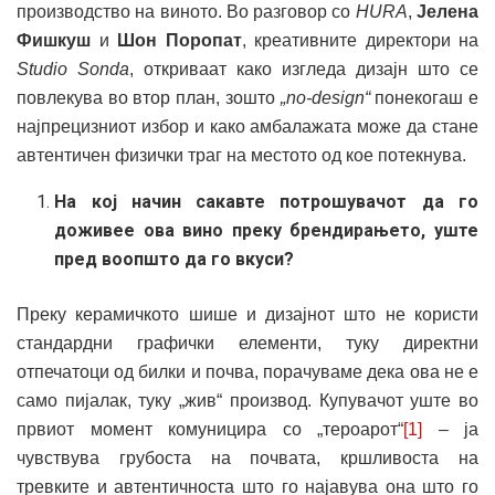
производство на виното. Во разговор со
HURA
,
Јелена
Фишкуш
и
Шон Поропат
, креативните директори на
Studio Sonda
, откриваат како изгледа дизајн што се
повлекува во втор план, зошто
„no-design“
понекогаш е
најпрецизниот избор и како амбалажата може да стане
автентичен физички траг на местото од кое потекнува.
На кој начин сакавте потрошувачот да го
доживее ова вино преку брендирањето, уште
пред воопшто да го вкуси?
Преку керамичкото шише и дизајнот што не користи
стандардни графички елементи, туку директни
отпечатоци од билки и почва, порачуваме дека ова не е
само пијалак, туку „жив“ производ. Купувачот уште во
првиот момент комуницира со „тероарот“
[1]
– ја
чувствува грубоста на почвата, кршливоста на
тревките и автентичноста што го најавува она што го