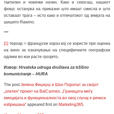
тактилен и човечки начин. Како и секогаш, нашиот
фокус останува на приказни што имаат смисла и што
оставаат трага – исто како и отпечатокот од земјата на
шишето
Rawino
.
***
[1]
тероар = француски израз кој се користи при оценка
на вино за означување на специфичните географски
одлики во кои расте грозјето.
Извор:
Hrvatska udruga društava za tržišno
komuniciranje – HURA
The post
Јелена Фишкуш и Шон Поропат за својот
„златен“ проект на BalCannes: „Границата меѓу
емоцијата и функционалноста во овој случај е речиси
избришана“
appeared first on
Marketing365
.