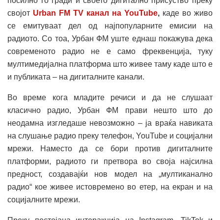
посилно го гради и своето дигитално присуство преку
својот
Urban FM TV канал на
YouTube
,
каде во живо
се емитуваат дел од најпопуларните емисии на
радиото. Со тоа, Урбан ФМ уште еднаш покажува дека
современото радио не е само фреквенција, туку
мултимедијална платформа што живее таму каде што е
и публиката – на дигиталните канали.
Во време кога младите речиси и да не слушаат
класично радио, Урбан ФМ прави нешто што до
неодамна изгледаше невозможно – ја враќа навиката
на слушање радио преку телефон, YouTube и социјални
мрежи. Наместо да се бори против дигиталните
платформи, радиото ги претвора во своја најсилна
предност, создавајќи нов модел на „мултиканално
радио“ кое живее истовремено во етер, на екран и на
социјалните мрежи.