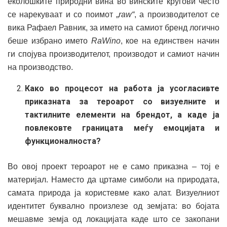
еколошките природни вина во винските кругови често
се нарекуваат и со поимот „
raw“
, а производителот се
вика Рафаел Равник, за името на самиот бренд логично
беше избрано името
RaWino
, кое на единствен начин
ги спојува производителот, производот и самиот начин
на производство.
Како во процесот на работа ја усогласивте
приказната за тероарот со визуелните и
тактилните елементи на брендот, а каде ја
повлековте границата меѓу емоцијата и
функционалноста?
Во овој проект тероарот не е само приказна – тој е
материјал. Наместо да цртаме симболи на природата,
самата природа ја користевме како алат. Визуелниот
идентитет буквално произлезе од земјата: во бојата
мешавме земја од локацијата каде што се закопани