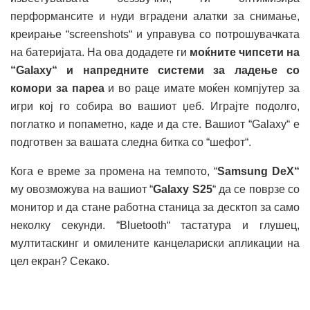
перформансите и нуди вградени алатки за снимање,
креирање “screenshots“ и управува со потрошувачката
на батеријата. На ова додадете ги
моќните чипсети на
“Galaxy“ и напредните системи за ладење со
комори за пареа
и во раце имате моќен компјутер за
игри кој го собира во вашиот џеб. Играјте подолго,
поглатко и попаметно, каде и да сте. Вашиот “Galaxy“ е
подготвен за вашата следна битка со “шефот“.
Кога е време за промена на темпото, “
Samsung DeX“
му овозможува на вашиот “
Galaxy S25
“ да се поврзе со
монитор и да стане работна станица за десктоп за само
неколку секунди. “Bluetooth“ тастатура и глушец,
мултитаскинг и омилените канцелариски апликации на
цел екран? Секако.