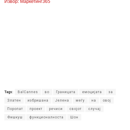
Извор: Маркетинг365
Tags:
BalCannes
во
Границата
емоцијата
за
Златен
избришана
Јелена
меѓу
на
овој
Поропат
проект
речиси
својот
случај
Фишкуш
функционалноста
Шон