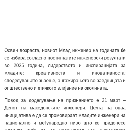
Освен возраста, новиот Млад инженер на годината ќе
се избира согласно постигнатите инженерски резултати
во 2025 година, лидерството и инспирацијата за
младите; креативноста и иновативноста;
споделувањето знаење, ангажирањето во заедницата и
општествено и етичкото влијание на околината.
Повод за доделување на признанието е 21 март –
Денот на македонските инженери. Целта на оваа
иницијатива е да се промовираат младите инженери на
национално и меѓународно ниво што ќе придонесе