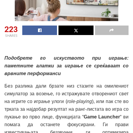
223
SHARES
Подобрете го искуство
то
при
играње:
паметните алатки за играње
се среќаваат со
в
рвните перформанси
Без разлика дали брзате низ стазите на омилениот
симулатор за возење, го истражувате отворениот свет
на игрите со играње улоги (
role-playing
), или пак сте во
трката за најдобар резултат на ранг-листата во игра со
пукање во прво лице, функцијата “
Game Launcher
“ ви
помага да останете фокусирани. Ги прави
известувањата беззвучни, ги оптимизира