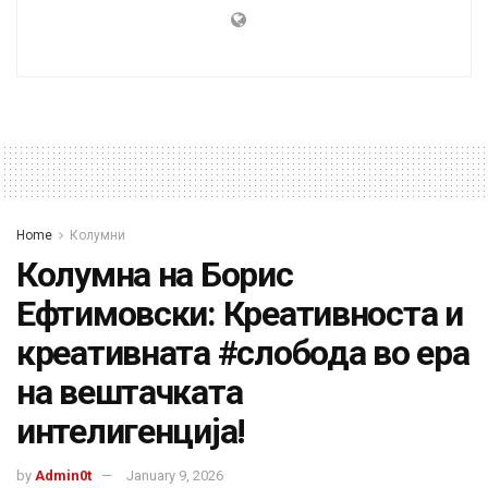
Home
Колумни
Колумна на Борис
Ефтимовски: Креативноста и
креативната #слобода во ера
на вештачката
интелигенција!
by
Admin0t
January 9, 2026