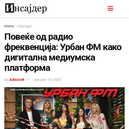
Home
Култура
Повеќе од радио
фреквенција: Урбан ФМ како
дигитална медиумска
платформа
by
Admin0t
January 14, 2026