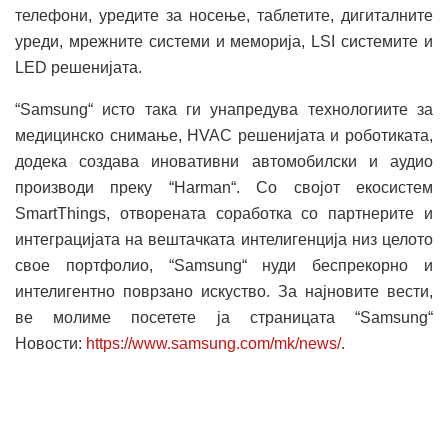
телефони, уредите за носење, таблетите, дигиталните
уреди, мрежните системи и меморија, LSI системите и
LED решенијата.
“Samsung“ исто така ги унапредува технологиите за
медицинско снимање, HVAC решенијата и роботиката,
додека создава иновативни автомобилски и аудио
производи преку “Harman“. Со својот екосистем
SmartThings, отворената соработка со партнерите и
интеграцијата на вештачката интелигенција низ целото
свое портфолио, “Samsung“ нуди беспрекорно и
интелигентно поврзано искуство. За најновите вести,
ве молиме посетете ја страницата “Samsung“
Новости:
https://www.samsung.com/mk/news/
.