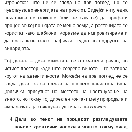
изработка“ што не се гледа на прв поглед, но се
чувствува во енергијата на проектот. Бидејќи ниту една
печатница не можеше (или не сакаше) да прифати
процес во кој во бојата се меша земја, а растенијата се
користат како шаблони, моравме да импровизираме и
да поставиме мало графички студио во подрумот на
винаријата.
Тој детаљ – дека етикетите се отпечатени рачно, во
истиот простор каде што созрева виното – го затвора
кругот на автентичноста. Можеби на прв поглед не се
гледа дека секоја тревка на шишето навистина била
„физички присутна“ на местото на настанување на
виното, но токму тој директен контакт меѓу природата и
амбалажата ја сочинува суштината на
Rawino
.
Дали во текот на процесот разгледувавте
повеќе креативни насоки и зошто токму оваа,