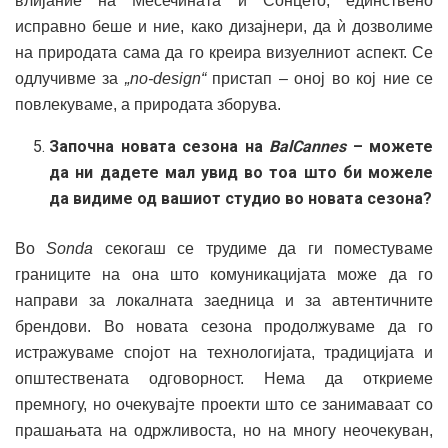
влијание на Месечината и Сонцето, единствено
исправно беше и ние, како дизајнери, да ѝ дозволиме
на природата сама да го креира визуелниот аспект. Се
одлучивме за
„no-design“
пристап – оној во кој ние се
повлекуваме, а природата зборува.
Започна новата сезона на
BalCannes
– можете
да ни дадете мал увид во тоа што би можеле
да видиме од вашиот студио во новата сезона?
Во
Sonda
секогаш се трудиме да ги поместуваме
границите на она што комуникацијата може да го
направи за локалната заедница и за автентичните
брендови. Во новата сезона продолжуваме да го
истражуваме спојот на технологијата, традицијата и
општествената одговорност. Нема да откриеме
премногу, но очекувајте проекти што се занимаваат со
прашањата на одржливоста, но на многу неочекуван,