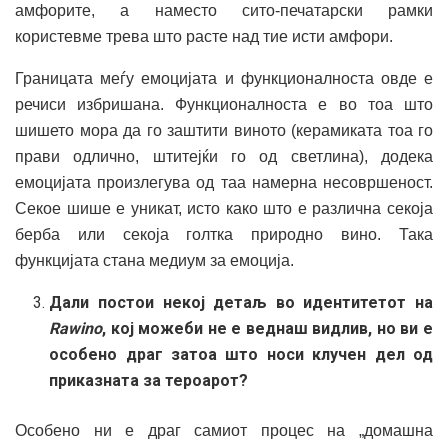
амфорите, а наместо сито-печатарски рамки
користевме трева што расте над тие исти амфори.
Границата меѓу емоцијата и функционалноста овде е
речиси избришана. Функционалноста е во тоа што
шишето мора да го заштити виното (керамиката тоа го
прави одлично, штитејќи го од светлина), додека
емоцијата произлегува од таа намерна несовршеност.
Секое шише е уникат, исто како што е различна секоја
берба или секоја голтка природно вино. Така
функцијата стана медиум за емоција.
Дали постои некој детаљ во идентитетот на
Rawino
, кој можеби не е веднаш видлив, но ви е
особено драг затоа што носи клучен дел од
приказната за тероарот?
Особено ни е драг самиот процес на „домашна