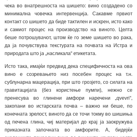
чека во внатрешноста на шишето: вино создадено со
минимална човечка интервенција. Сакавме првиот
контакт со шишето да биде тактилен и искрен, исто како
и самиот процес на производство на виното. Целта
беше потрошувачот, штом ќе го земе шишето во рака,
да ја почувствува текстурата на почвата на Истра и
природата што ја „насликала“ етикетата.
Исто така, имајќи предвид дека специфичноста на ова
вино е созревањето низ посебен процес на т.н.
сублунарна мацерација, при што грозјето, со силата на
гравитацијата (без користење пумпи), нежно се
пренесува во глинени амфори наречени „qvevri“,
закопани во истарската почва – важно ни беше, по
конечната зрелост, виното да се точи токму во шишиња
од печена глина, чиј материјал до крај ја заокружува
приказната започната во амфорите. А, бидејќи