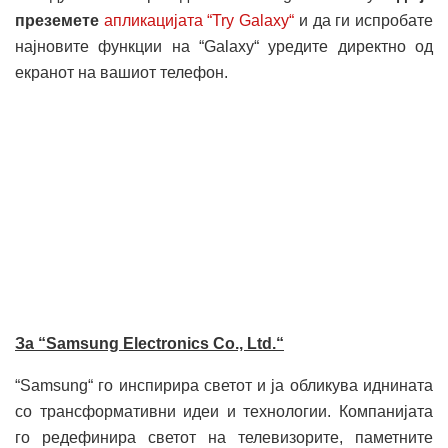
преземете
апликацијата “Try Galaxy“
и да ги испробате
најновите функции на “Galaxy“ уредите директно од
екранот на вашиот телефон.
За “Samsung Electronics Co., Ltd.“
“Samsung“ го инспирира светот и ја обликува иднината
со трансформативни идеи и технологии. Компанијата
го редефинира светот на телевизорите, паметните