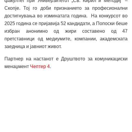
факултет при Универзитетот „Св. Кирил и Методиј“ –
Скопје. Тој го доби признанието за професионални
достигнувања во изминатата година. На конкурсот во
2025 година се пријавија 52 кандидати, а Попоски беше
избран анонимно од жири составено од 47
претставници од медиумите, компании, академската
заедница и јавниот живот.
Партнер на настанот е Друштвото за комуникациски
менаџмент
Чептер 4
.