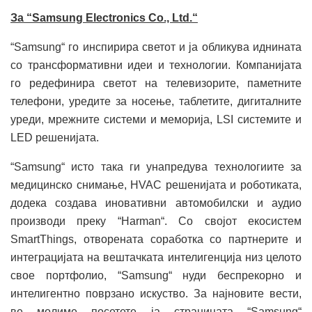
За “Samsung Electronics Co., Ltd.“
“Samsung“ го инспирира светот и ја обликува иднината
со трансформативни идеи и технологии. Компанијата
го редефинира светот на телевизорите, паметните
телефони, уредите за носење, таблетите, дигиталните
уреди, мрежните системи и меморија, LSI системите и
LED решенијата.
“Samsung“ исто така ги унапредува технологиите за
медицинско снимање, HVAC решенијата и роботиката,
додека создава иновативни автомобилски и аудио
производи преку “Harman“. Со својот екосистем
SmartThings, отворената соработка со партнерите и
интеграцијата на вештачката интелигенција низ целото
свое портфолио, “Samsung“ нуди беспрекорно и
интелигентно поврзано искуство. За најновите вести,
ве молиме посетете ја страницата “Samsung“