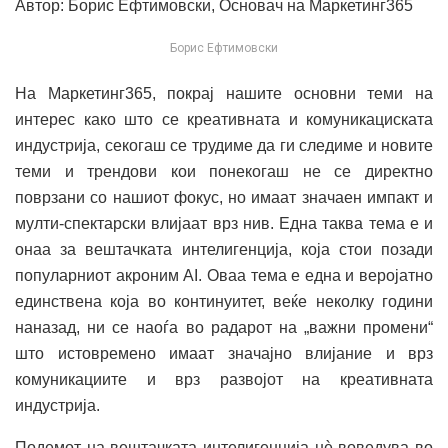
Автор: Борис Ефтимовски, Основач на Маркетинг365
Борис Ефтимовски
На Маркетинг365, покрај нашите основни теми на
интерес како што се креативната и комуникациската
индустрија, секогаш се трудиме да ги следиме и новите
теми и трендови кои понекогаш не се директно
поврзани со нашиот фокус, но имаат значаен импакт и
мулти-спектарски влијаат врз нив. Една таква тема е и
онаа за вештачката интелигенција, која стои позади
популарниот акроним AI. Оваа тема е една и веројатно
единствена која во континуитет, веќе неколку години
наназад, ни се наоѓа во радарот на „важни промени“
што истовремено имаат значајно влијание и врз
комуникациите и врз развојот на креативната
индустрија.
Подемот на вештачката интелигенција нѐ воведува во