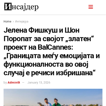
Home
Интервјуа
Јелена Фишкуш и Шон
Поропат за својот „златен“
проект на BalCannes:
„Границата меѓу емоцијата и
функционалноста во овој
случај е речиси избришана“
by
Admin0t
January 13, 2026