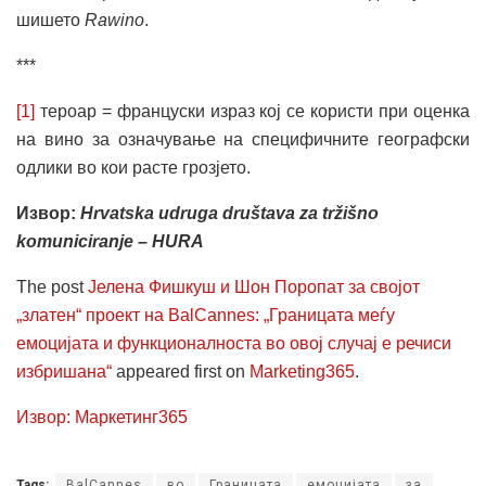
шишето
Rawino
.
***
[1]
тероар = француски израз кој се користи при оценка
на вино за означување на специфичните географски
одлики во кои расте грозјето.
Извор:
Hrvatska udruga društava za tržišno
komuniciranje – HURA
The post
Јелена Фишкуш и Шон Поропат за својот
„златен“ проект на BalCannes: „Границата меѓу
емоцијата и функционалноста во овој случај е речиси
избришана“
appeared first on
Marketing365
.
Извор: Маркетинг365
Tags:
BalCannes
во
Границата
емоцијата
за