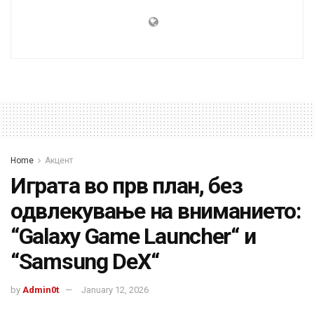
Home
Акцент
Играта во прв план, без
одвлекување на вниманието:
“Galaxy Game Launcher“ и
“Samsung DeX“
by
Admin0t
January 12, 2026