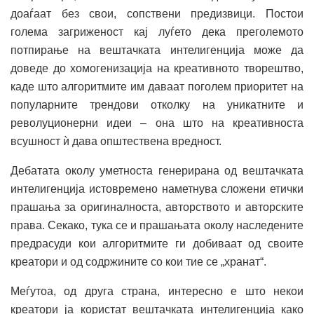
доаѓаат без свои, сопствени предизвици. Постои
голема загриженост кај луѓето дека преголемото
потпирање на вештачката интелигенција може да
доведе до хомогенизација на креативното творештво,
каде што алгоритмите им даваат поголем приоритет на
популарните трендови отколку на уникатните и
револуционерни идеи – она што на креативноста
всушност ѝ дава општествена вредност.
Дебатата околу уметноста генерирана од вештачката
интелигенција истовремено наметнува сложени етички
прашања за оригиналноста, авторството и авторските
права. Секако, тука се и прашањата околу наследените
предрасуди кои алгоритмите ги добиваат од своите
креатори и од содржините со кои тие се „хранат“.
Меѓутоа, од друга страна, интересно е што некои
креатори ја користат вештачката интелигенција како