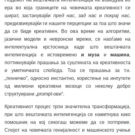
ера во која границите на човечката креативност се
шират, застанувајќи
пред нас
,
зад нас
и
покрај нас
,
предизвикувајќи ги нашите перцепции за тоа што значи
да се биде креативен. Во ова време на алгоритми,
јазични модели и невронски мрежи, се наоѓаме на
интелектуална крстосница каде што вештачката
интелигенција е истовремено
и муза
и
машина
,
поттикнувајќи прашања за суштината на креативноста
и уметничката слобода. Тоа се прашања за т.н.
„техничко”, односно инстантно, користење на инпутите
од милиони креативни мозоци со неколку добро
структуирани „prompt-ови“.
Креативниот процес трпи значителна трансформација,
при што вештачката интелигенција се наметнува како
помошник на кој секогаш можеме да се потпреме.
Спојот на човечката генијалност и машинското учење