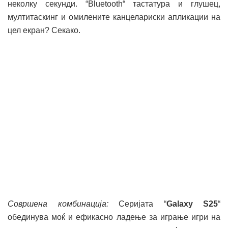
неколку секунди. “Bluetooth“ тастатура и глушец,
мултитаскинг и омилените канцелариски апликации на
цел екран? Секако.
Совршена комбинација
:
Серијата “
Galaxy S25
“
обединува моќ и ефикасно ладење за играње игри на