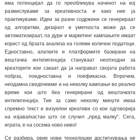
има потенцијал да го преобликува начинот на кој
размислуваме за креативноста и како ние ја
практикуваме. Идеи за разни содржини се генерираат
од алгоритми, дизајнот и уметноста може да се
автоматизираат, па дури и маркетинг кампањите имаат
корист од брзата анализа на големи колични податоци.
Едноставно, алатките и платформите базирани на
вештачка интелигенција стануваат неопходни за
креаторите кои сакаат да ја направат својата работа
побрза, поедноставна и поефикасна. Впрочем,
неодамна сведочевме и на неколку кампањи во реално
време кои што беа генерирани од вештачката
интелигенција. Тие за само неколку минути имаа
спремно текст и визуелни креативи со кои одговорија
на изјава/настан што се случил „пред малку“. Сега,
играта, е на сосема ново ниво!
Се разбира, овие нови технолошки достигнувања не