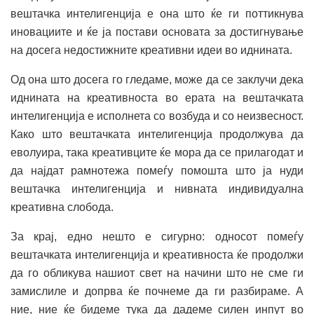
вештачка интелигенција е она што ќе ги поттикнува
иновациите и ќе ја постави основата за достигнување
на досега недостижните креативни идеи во иднината.
Од она што досега го гледаме, може да се заклучи дека
иднината на креативноста во ерата на вештачката
интелигенција е исполнета со возбуда и со неизвесност.
Како што вештачката интелигенција продолжува да
еволуира, така креативците ќе мора да се прилагодат и
да најдат рамнотежа помеѓу помошта што ја нуди
вештачка интелигенција и нивната индивидуална
креативна слобода.
За крај, едно нешто е сигурно: односот помеѓу
вештачката интелигенција и креативноста ќе продолжи
да го обликува нашиот свет на начини што не сме ги
замислиле и допрва ќе почнеме да ги разбираме. А
ние, ние ќе бидеме тука да дадеме силен инпут во