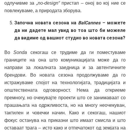
одлучивме за
„no-design“
пристап – оној во кој ние се
повлекуваме, а природата зборува.
Започна новата сезона на
BalCannes
– можете
да ни дадете мал увид во тоа што би можеле
да видиме од вашиот студио во новата сезона?
Во
Sonda
секогаш се трудиме да ги поместуваме
границите на она што комуникацијата може да го
направи за локалната заедница и за автентичните
брендови. Во новата сезона продолжуваме да го
истражуваме спојот на технологијата, традицијата и
општествената одговорност. Нема да откриеме
премногу, но очекувајте проекти што се занимаваат со
прашањата на одржливоста, но на многу неочекуван,
тактилен и човечки начин. Како и секогаш, нашиот
фокус останува на приказни што имаат смисла и што
оставаат трага – исто како и отпечатокот од земјата на