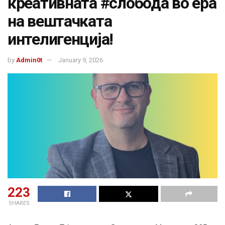
креативната #слобода во ера
на вештачката
интелигенција!
by
Admin0t
January 9, 2026
223
SHARES