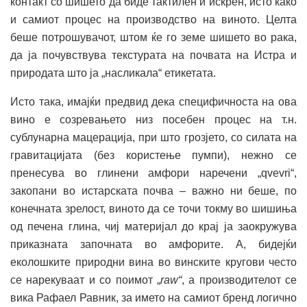
контакт со шишето да биде тактилен и искрен, исто како
и самиот процес на производство на виното. Целта
беше потрошувачот, штом ќе го земе шишето во рака,
да ја почувствува текстурата на почвата на Истра и
природата што ја „насликала“ етикетата.
Исто така, имајќи предвид дека специфичноста на ова
вино е созревањето низ посебен процес на т.н.
сублунарна мацерација, при што грозјето, со силата на
гравитацијата (без користење пумпи), нежно се
пренесува во глинени амфори наречени „qvevri“,
закопани во истарската почва – важно ни беше, по
конечната зрелост, виното да се точи токму во шишиња
од печена глина, чиј материјал до крај ја заокружува
приказната започната во амфорите. А, бидејќи
еколошките природни вина во винските кругови често
се нарекуваат и со поимот „
raw“
, а производителот се
вика Рафаел Равник, за името на самиот бренд логично