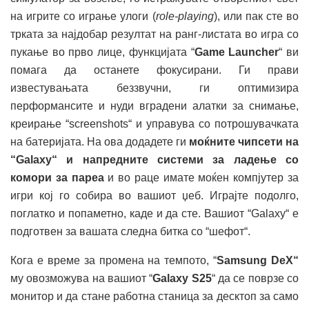
на игрите со играње улоги (
role-playing
), или пак сте во
трката за најдобар резултат на ранг-листата во игра со
пукање во прво лице, функцијата “
Game Launcher
“ ви
помага да останете фокусирани. Ги прави
известувањата беззвучни, ги оптимизира
перформансите и нуди вградени алатки за снимање,
креирање “screenshots“ и управува со потрошувачката
на батеријата. На ова додадете ги
моќните чипсети на
“Galaxy“ и напредните системи за ладење со
комори за пареа
и во раце имате моќен компјутер за
игри кој го собира во вашиот џеб. Играјте подолго,
поглатко и попаметно, каде и да сте. Вашиот “Galaxy“ е
подготвен за вашата следна битка со “шефот“.
Кога е време за промена на темпото, “
Samsung DeX“
му овозможува на вашиот “
Galaxy S25
“ да се поврзе со
монитор и да стане работна станица за десктоп за само