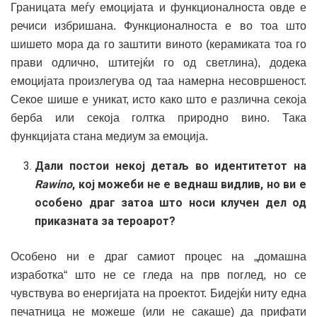
Границата меѓу емоцијата и функционалноста овде е
речиси избришана. Функционалноста е во тоа што
шишето мора да го заштити виното (керамиката тоа го
прави одлично, штитејќи го од светлина), додека
емоцијата произлегува од таа намерна несовршеност.
Секое шише е уникат, исто како што е различна секоја
берба или секоја голтка природно вино. Така
функцијата стана медиум за емоција.
Дали постои некој детаљ во идентитетот на
Rawino
, кој можеби не е веднаш видлив, но ви е
особено драг затоа што носи клучен дел од
приказната за тероарот?
Особено ни е драг самиот процес на „домашна
изработка“ што не се гледа на прв поглед, но се
чувствува во енергијата на проектот. Бидејќи ниту една
печатница не можеше (или не сакаше) да прифати