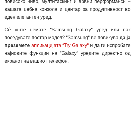
повисоко ниво, мултитаскинг и врвни перформанси –
вашата џебна конзола и центар за продуктивност во
еден елегантен уред.
Сѐ уште немате “Samsung Galaxy“ уред или пак
поседувате постар модел? “Samsung“ ве повикува
да ја
преземете
апликацијата “Try Galaxy“
и да ги испробате
најновите функции на “Galaxy“ уредите директно од
екранот на вашиот телефон.