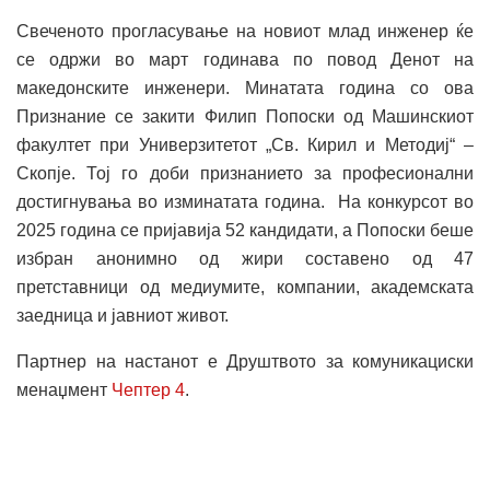
Свеченото прогласување на новиот млад инженер ќе
се одржи во март годинава по повод Денот на
македонските инженери. Минатата година со ова
Признание се закити Филип Попоски од Машинскиот
факултет при Универзитетот „Св. Кирил и Методиј“ –
Скопје. Тој го доби признанието за професионални
достигнувања во изминатата година. На конкурсот во
2025 година се пријавија 52 кандидати, а Попоски беше
избран анонимно од жири составено од 47
претставници од медиумите, компании, академската
заедница и јавниот живот.
Партнер на настанот е Друштвото за комуникациски
менаџмент
Чептер 4
.