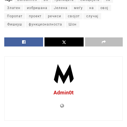
Златен
избришана
Јелена
меѓу
на
овој
Поропат
проект
речиси
својот
случај
Фишкуш
функционалноста
Шон
Admin0t