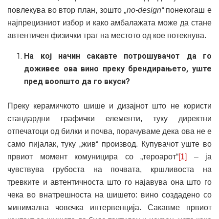
повлекува во втор план, зошто
„no-design“
понекогаш е
најпрецизниот избор и како амбалажата може да стане
автентичен физички траг на местото од кое потекнува.
На кој начин сакавте потрошувачот да го
доживее ова вино преку брендирањето, уште
пред воопшто да го вкуси?
Преку керамичкото шише и дизајнот што не користи
стандардни графички елементи, туку директни
отпечатоци од билки и почва, порачуваме дека ова не е
само пијалак, туку „жив“ производ. Купувачот уште во
првиот момент комуницира со „тероарот“
[1]
– ја
чувствува грубоста на почвата, кршливоста на
тревките и автентичноста што го најавува она што го
чека во внатрешноста на шишето: вино создадено со
минимална човечка интервенција. Сакавме првиот