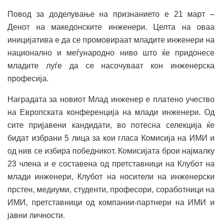
Повод за доделување на признанието е 21 март –
Денот на македонските инженери. Целта на оваа
иницијатива е да се промовираат младите инженери на
национално и меѓународно ниво што ќе придонесе
младите луѓе да се насочуваат кон инженерска
професија.
Наградата за новиот Млад инженер е платено учество
на Европската конференција на млади инженери. Од
сите пријавени кандидати, во потесна селекција ќе
бидат избрани 5 лица за кои гласа Комисија на ИМИ и
од нив се избира победникот. Комисијата брои најмалку
23 члена и е составена од претставници на Клубот на
млади инженери, Клубот на носители на инженерски
прстен, медиуми, студенти, професори, соработници на
ИМИ, претставници од компании-партнери на ИМИ и
јавни личности.