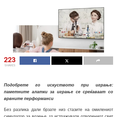
223
SHARES
Подобрете го искуство
то
при
играње:
паметните алатки за играње
се среќаваат со
в
рвните перформанси
Без разлика дали брзате низ стазите на омилениот
симулатор за возење, го истражувате отворениот свет