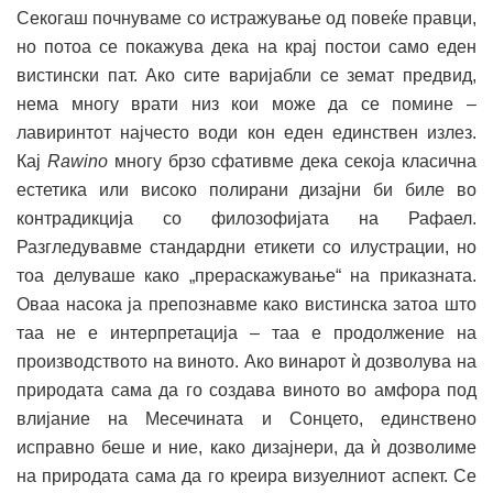
Секогаш почнуваме со истражување од повеќе правци,
но потоа се покажува дека на крај постои само еден
вистински пат. Ако сите варијабли се земат предвид,
нема многу врати низ кои може да се помине –
лавиринтот најчесто води кон еден единствен излез.
Кај
Rawino
многу брзо сфативме дека секоја класична
естетика или високо полирани дизајни би биле во
контрадикција со филозофијата на Рафаел.
Разгледувавме стандардни етикети со илустрации, но
тоа делуваше како „прераскажување“ на приказната.
Оваа насока ја препознавме како вистинска затоа што
таа не е интерпретација – таа е продолжение на
производството на виното. Ако винарот ѝ дозволува на
природата сама да го создава виното во амфора под
влијание на Месечината и Сонцето, единствено
исправно беше и ние, како дизајнери, да ѝ дозволиме
на природата сама да го креира визуелниот аспект. Се