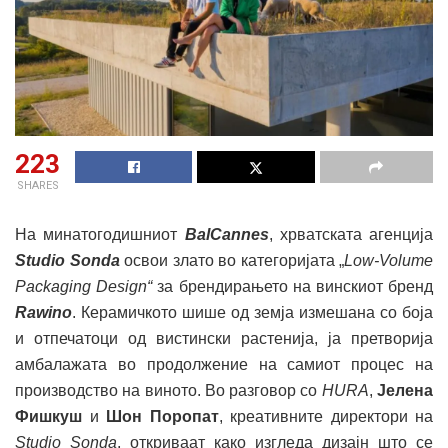
223
SHARES
На минатогодишниот
BalCannes
, хрватската агенција
Studio Sonda
освои злато во категоријата „
Low-Volume
Packaging Design“
за брендирањето на винскиот бренд
Rawino
. Керамичкото шише од земја измешана со боја
и отпечатоци од вистински растенија, ја претворија
амбалажата во продолжение на самиот процес на
производство на виното. Во разговор со
HURA
,
Јелена
Фишкуш
и
Шон Поропат
, креативните директори на
Studio Sonda
, откриваат како изгледа дизајн што се