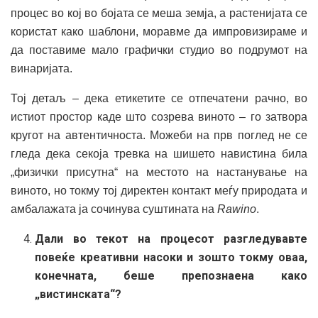
процес во кој во бојата се меша земја, а растенијата се
користат како шаблони, моравме да импровизираме и
да поставиме мало графички студио во подрумот на
винаријата.
Тој детаљ – дека етикетите се отпечатени рачно, во
истиот простор каде што созрева виното – го затвора
кругот на автентичноста. Можеби на прв поглед не се
гледа дека секоја тревка на шишето навистина била
„физички присутна“ на местото на настанување на
виното, но токму тој директен контакт меѓу природата и
амбалажата ја сочинува суштината на
Rawino
.
Дали во текот на процесот разгледувавте
повеќе креативни насоки и зошто токму оваа,
конечната, беше препознаена како
„вистинската“?