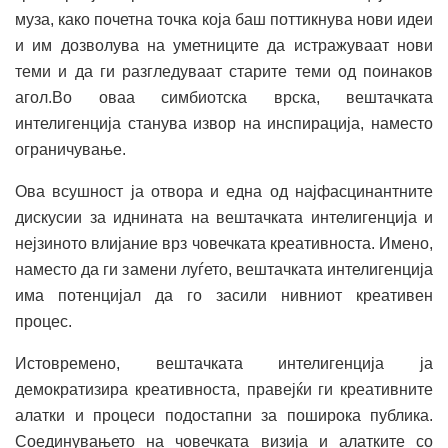
муза, како почетна точка која баш поттикнува нови идеи
и им дозволува на уметниците да истражуваат нови
теми и да ги разгледуваат старите теми од поинаков
агол.Во оваа симбиотска врска, вештачката
интелигенција станува извор на инспирација, наместо
ограничување.
Ова всушност ја отвора и една од најфасцинантните
дискусии за иднината на вештачката интелигенција и
нејзиното влијание врз човечката креативноста. Имено,
наместо да ги замени луѓето, вештачката интелигенција
има потенцијал да го засили нивниот креативен
процес.
Истовремено, вештачката интелигенција ја
демократизира креативноста, правејќи ги креативните
алатки и процеси подостапни за поширока публика.
Соединувањето на човечката визија и алатките со