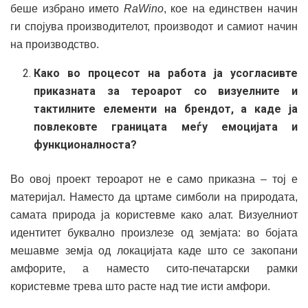
беше избрано името
RaWino
, кое на единствен начин
ги спојува производителот, производот и самиот начин
на производство.
Како во процесот на работа ја усогласивте
приказната за тероарот со визуелните и
тактилните елементи на брендот, а каде ја
повлековте границата меѓу емоцијата и
функционалноста?
Во овој проект тероарот не е само приказна – тој е
материјал. Наместо да цртаме симболи на природата,
самата природа ја користевме како алат. Визуелниот
идентитет буквално произлезе од земјата: во бојата
мешавме земја од локацијата каде што се закопани
амфорите, а наместо сито-печатарски рамки
користевме трева што расте над тие исти амфори.