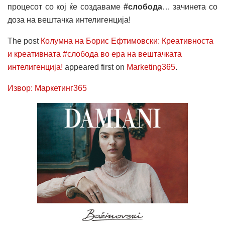
процесот со кој ќе создаваме
#слобода
… зачинета со
доза на вештачка интелигенција!
The post
Колумна на Борис Ефтимовски: Креативноста
и креативната #слобода во ера на вештачката
интелигенција!
appeared first on
Marketing365
.
Извор: Маркетинг365