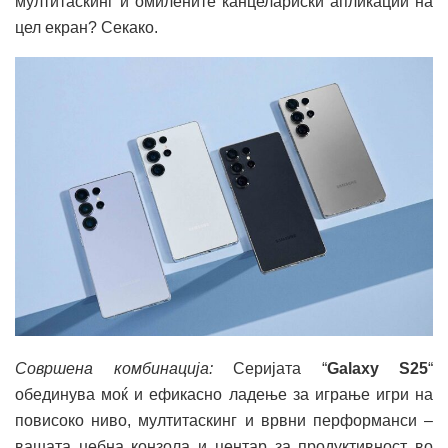
мултитаскинг и омилените канцелариски апликации на
цел екран? Секако.
Совршена комбинација
:
Серијата “
Galaxy S25
“
обединува моќ и ефикасно ладење за играње игри на
повисоко ниво, мултитаскинг и врвни перформанси –
вашата џебна конзола и центар за продуктивност во