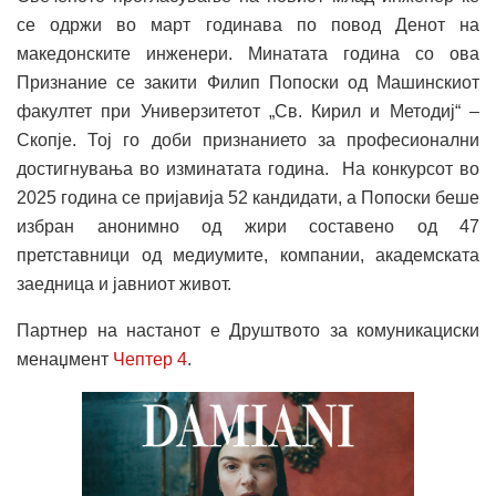
се одржи во март годинава по повод Денот на
македонските инженери. Минатата година со ова
Признание се закити Филип Попоски од Машинскиот
факултет при Универзитетот „Св. Кирил и Методиј“ –
Скопје. Тој го доби признанието за професионални
достигнувања во изминатата година. На конкурсот во
2025 година се пријавија 52 кандидати, а Попоски беше
избран анонимно од жири составено од 47
претставници од медиумите, компании, академската
заедница и јавниот живот.
Партнер на настанот е Друштвото за комуникациски
менаџмент
Чептер 4
.