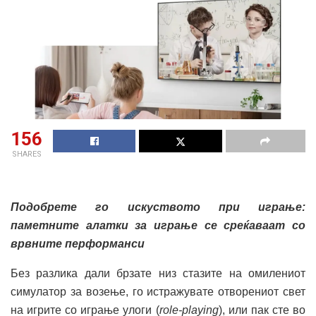
156
SHARES
Подобрете го искуство
то
при
играње:
паметните алатки за играње
се среќаваат со
в
рвните перформанси
Без разлика дали брзате низ стазите на омилениот
симулатор за возење, го истражувате отворениот свет
на игрите со играње улоги (
role-playing
), или пак сте во