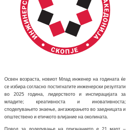
Освен возраста, новиот Млад инженер на годината ќе
се избира согласно постигнатите инженерски резултати
во 2025 година, лидерството и инспирацијата за
младите; креативноста и иновативноста;
споделувањето знаење, ангажирањето во заедницата и
општествено и етичкото влијание на околината.
Повод за доделување на признанието е 21 март –