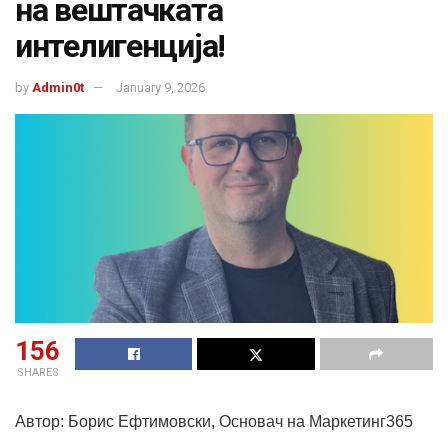
на вештачката
интелигенција!
by
Admin0t
January 9, 2026
156
SHARES
Автор: Борис Ефтимовски, Основач на Маркетинг365