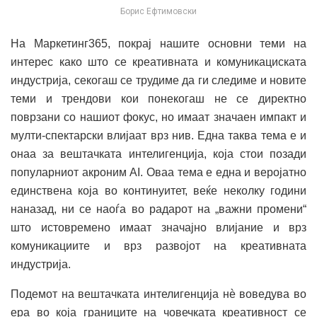
Борис Ефтимовски
На Маркетинг365, покрај нашите основни теми на
интерес како што се креативната и комуникациската
индустрија, секогаш се трудиме да ги следиме и новите
теми и трендови кои понекогаш не се директно
поврзани со нашиот фокус, но имаат значаен импакт и
мулти-спектарски влијаат врз нив. Една таква тема е и
онаа за вештачката интелигенција, која стои позади
популарниот акроним AI. Оваа тема е една и веројатно
единствена која во континуитет, веќе неколку години
наназад, ни се наоѓа во радарот на „важни промени“
што истовремено имаат значајно влијание и врз
комуникациите и врз развојот на креативната
индустрија.
Подемот на вештачката интелигенција нѐ воведува во
ера во која границите на човечката креативност се