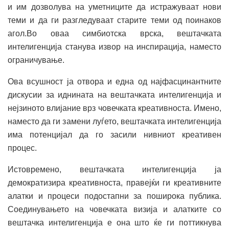
и им дозволува на уметниците да истражуваат нови
теми и да ги разгледуваат старите теми од поинаков
агол.Во оваа симбиотска врска, вештачката
интелигенција станува извор на инспирација, наместо
ограничување.
Ова всушност ја отвора и една од најфасцинантните
дискусии за иднината на вештачката интелигенција и
нејзиното влијание врз човечката креативноста. Имено,
наместо да ги замени луѓето, вештачката интелигенција
има потенцијал да го засили нивниот креативен
процес.
Истовремено, вештачката интелигенција ја
демократизира креативноста, правејќи ги креативните
алатки и процеси подостапни за поширока публика.
Соединувањето на човечката визија и алатките со
вештачка интелигенција е она што ќе ги поттикнува