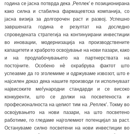
година се јасна потврда дека ‚Реплек’ е позиционирана
како силна и стабилна фармацевтска компанија, со
јасна визија за долгорочен раст и развој. Успешно
завршената година е резултат на доследно
спроведената стратегија на континуирани инвестиции
во иновации, модернизација на производствените
капацитети и храброто освојување на нови пазари, како
и на продлабочувањето на партнерствата на
постојните. Особено нѐ охрабрува фактот што
успеавме да го зголемиме и одржуваме извозот, што е
најсилен доказ дека нашите производи ги исполнуваат
највисоките меѓународни стандарди и се високо
конкуренти, што се должи на посветеноста и
професионалноста на целиот тим на ‚Реплек’. Токму во
освојувањето на нови пазари, на што посветено
работиме, го гледаме најголемиот потенцијал за раст.
Остануваме силно посветени на нови инвестиции во