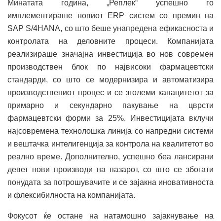
Минатата година, „Реплек“ успешно го
имплементираше новиот ERP систем со премин на
SAP S/4HANA, со што беше унапредена ефикасноста и
контролата на деловните процеси. Компанијата
реализираше значајна инвестиција во нов современ
производствен блок по највисоки фармацевтски
стандарди, со што се модернизира и автоматизира
производствениот процес и се зголеми капацитетот за
примарно и секундарно пакување на цврсти
фармацевтски форми за 25%. Инвестицијата вклучи
најсовремена технолошка линија со напредни системи
и вештачка интелигенција за контрола на квалитетот во
реално време. Дополнително, успешно беа лансирани
девет нови производи на пазарот, со што се збогати
понудата за потрошувачите и се зајакна иновативноста
и флексибилноста на компанијата.
Фокусот ќе остане на натамошно зајакнување на