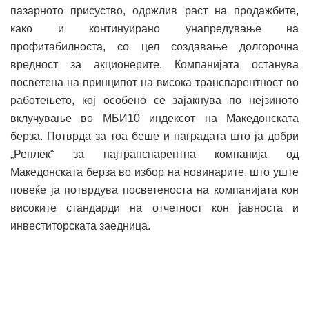
пазарното присуство, одржлив раст на продажбите,
како и континуирано унапредување на
профитабилноста, со цел создавање долгорочна
вредност за акционерите. Компанијата останува
посветена на принципот на висока транспарентност во
работењето, кој особено се зајакнува по нејзиното
вклучување во МБИ10 индексот на Македонската
берза. Потврда за тоа беше и наградата што ја добри
„Реплек“ за најтранспарентна компанија од
Македонската берза во избор на новинарите, што уште
повеќе ја потврдува посветеноста на компанијата кон
високите стандарди на отчетност кон јавноста и
инвеститорската заедница.