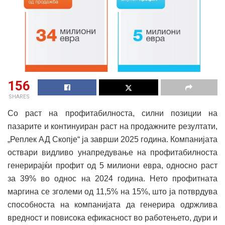
156
SHARES
Со раст на профитабилноста, силни позиции на
пазарите и континуиран раст на продажните резултати,
„Реплек АД Скопје“ ја заврши 2025 година. Компанијата
оствари видливо унапредување на профитабилноста
генерирајќи профит од 5 милиони евра, односно раст
за 39% во однос на 2024 година. Нето профитната
маргина се зголеми од 11,5% на 15%, што ја потврдува
способноста на компанијата да генерира одржлива
вредност и повисока ефикасност во работењето, дури и