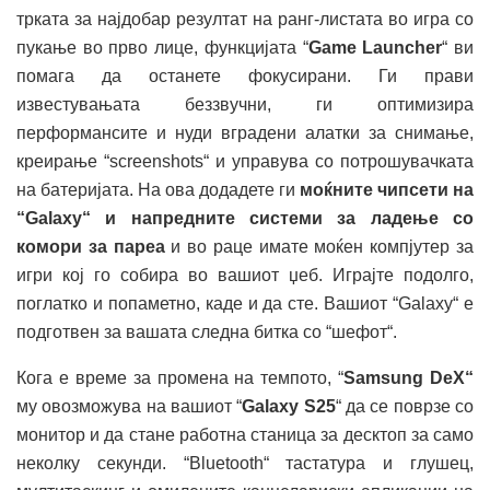
трката за најдобар резултат на ранг-листата во игра со
пукање во прво лице, функцијата “
Game Launcher
“ ви
помага да останете фокусирани. Ги прави
известувањата беззвучни, ги оптимизира
перформансите и нуди вградени алатки за снимање,
креирање “screenshots“ и управува со потрошувачката
на батеријата. На ова додадете ги
моќните чипсети на
“Galaxy“ и напредните системи за ладење со
комори за пареа
и во раце имате моќен компјутер за
игри кој го собира во вашиот џеб. Играјте подолго,
поглатко и попаметно, каде и да сте. Вашиот “Galaxy“ е
подготвен за вашата следна битка со “шефот“.
Кога е време за промена на темпото, “
Samsung DeX“
му овозможува на вашиот “
Galaxy S25
“ да се поврзе со
монитор и да стане работна станица за десктоп за само
неколку секунди. “Bluetooth“ тастатура и глушец,