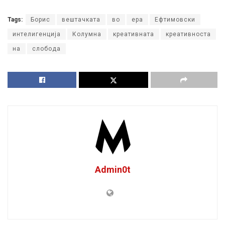
Tags:
Борис
вештачката
во
ера
Ефтимовски
интелигенција
Колумна
креативната
креативноста
на
слобода
Admin0t