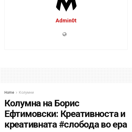
Admin0t
Home
Колумни
Колумна на Борис
Ефтимовски: Креативноста и
креативната #слобода во ера