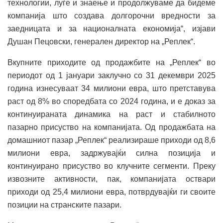
технологии, луѓе и знаење и продолжуваме да бидеме
компанија што создава долгорочни вредности за
заедницата и за националната економија“, изјави
Душан Пецовски, генерален директор на „Реплек“.
Вкупните приходите од продажбите на „Реплек“ во
периодот од 1 јануари заклучно со 31 декември 2025
година изнесуваат 34 милиони евра, што претставува
раст од 8% во споредбата со 2024 година, и е доказ за
континуираната динамика на раст и стабилното
пазарно присуство на компанијата. Од продажбата на
домашниот пазар „Реплек“ реализираше приходи од 8,6
милиони евра, задржувајќи силна позиција и
континуирано присуство во клучните сегменти. Преку
извозните активности, пак, компанијата оствари
приходи од 25,4 милиони евра, потврдувајќи ги своите
позиции на странските пазари.