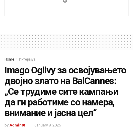
Home
Интервјуа
Imago Ogilvy за освојувањето
двојно злато на BalCannes:
„Се трудиме сите кампањи
да ги работиме со намера,
внимание и јасна цел“
by
Admin0t
January 8, 2026