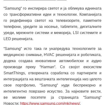
“Samsung“ го инспирира светот и ја обликува иднината
со трансформативни идеи и технологии. Компанијата
го редефинира светот на телевизорите, паметните
телефони, уредите за носење, таблетите, дигиталните
уреди, мрежните системи и меморија, LSI системите и
LED решенијата.
“Samsung“ исто така ги унапредува технологиите за
медицинско снимање, HVAC решенијата и роботиката,
додека создава иновативни автомобилски и аудио
производи преку “Harman“. Со својот екосистем
SmartThings, отворената соработка со партнерите и
интеграцијата на вештачката интелигенција низ целото
свое портфолио, “Samsung“ нуди беспрекорно и
интелигентно поврзано искуство. За најновите вести,
ве молиме посетете ја страницата “Samsung“
Новости:
https://www.samsung.com/mk/news/
.