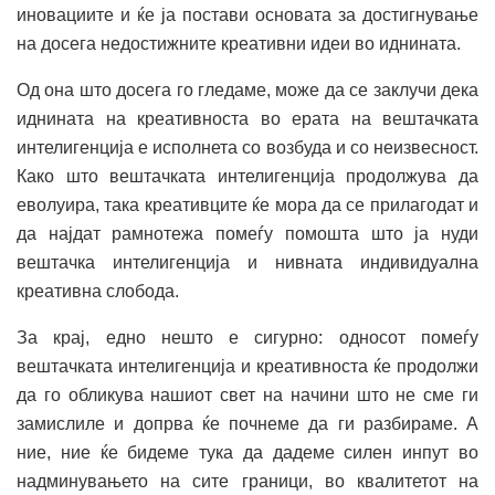
иновациите и ќе ја постави основата за достигнување
на досега недостижните креативни идеи во иднината.
Од она што досега го гледаме, може да се заклучи дека
иднината на креативноста во ерата на вештачката
интелигенција е исполнета со возбуда и со неизвесност.
Како што вештачката интелигенција продолжува да
еволуира, така креативците ќе мора да се прилагодат и
да најдат рамнотежа помеѓу помошта што ја нуди
вештачка интелигенција и нивната индивидуална
креативна слобода.
За крај, едно нешто е сигурно: односот помеѓу
вештачката интелигенција и креативноста ќе продолжи
да го обликува нашиот свет на начини што не сме ги
замислиле и допрва ќе почнеме да ги разбираме. А
ние, ние ќе бидеме тука да дадеме силен инпут во
надминувањето на сите граници, во квалитетот на