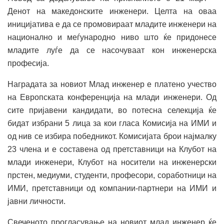
Денот на македонските инженери. Целта на оваа
иницијатива е да се промовираат младите инженери на
национално и меѓународно ниво што ќе придонесе
младите луѓе да се насочуваат кон инженерска
професија.
Наградата за новиот Млад инженер е платено учество
на Европската конференција на млади инженери. Од
сите пријавени кандидати, во потесна селекција ќе
бидат избрани 5 лица за кои гласа Комисија на ИМИ и
од нив се избира победникот. Комисијата брои најмалку
23 члена и е составена од претставници на Клубот на
млади инженери, Клубот на носители на инженерски
прстен, медиуми, студенти, професори, соработници на
ИМИ, претставници од компании-партнери на ИМИ и
јавни личности.
Свеченото прогласување на новиот млад инженер ќе