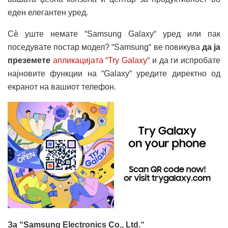
еден елегантен уред.
Сѐ уште немате “Samsung Galaxy“ уред или пак
поседувате постар модел? “Samsung“ ве повикува
да ја
преземете
апликацијата “Try Galaxy“
и да ги испробате
најновите функции на “Galaxy“ уредите директно од
екранот на вашиот телефон.
За “Samsung Electronics Co., Ltd.“