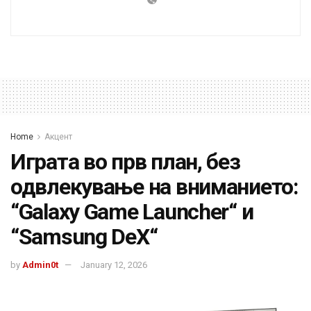
Home
Акцент
Играта во прв план, без
одвлекување на вниманието:
“Galaxy Game Launcher“ и
“Samsung DeX“
by
Admin0t
January 12, 2026