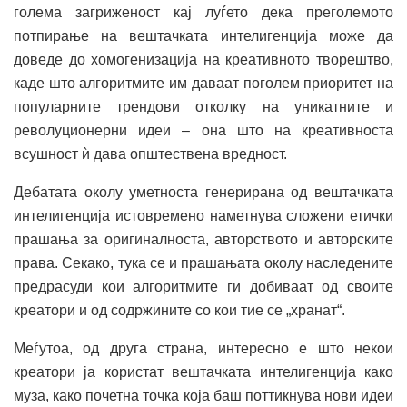
голема загриженост кај луѓето дека преголемото
потпирање на вештачката интелигенција може да
доведе до хомогенизација на креативното творештво,
каде што алгоритмите им даваат поголем приоритет на
популарните трендови отколку на уникатните и
револуционерни идеи – она што на креативноста
всушност ѝ дава општествена вредност.
Дебатата околу уметноста генерирана од вештачката
интелигенција истовремено наметнува сложени етички
прашања за оригиналноста, авторството и авторските
права. Секако, тука се и прашањата околу наследените
предрасуди кои алгоритмите ги добиваат од своите
креатори и од содржините со кои тие се „хранат“.
Меѓутоа, од друга страна, интересно е што некои
креатори ја користат вештачката интелигенција како
муза, како почетна точка која баш поттикнува нови идеи