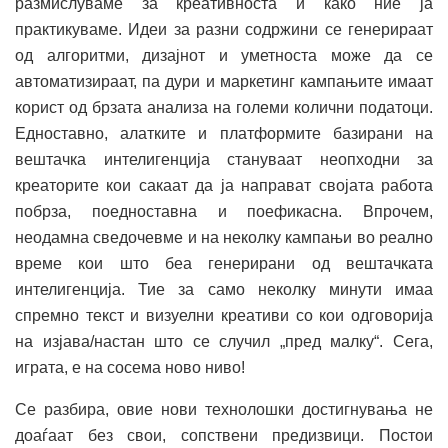
размислуваме за креативноста и како ние ја
практикуваме. Идеи за разни содржини се генерираат
од алгоритми, дизајнот и уметноста може да се
автоматизираат, па дури и маркетинг кампањите имаат
корист од брзата анализа на големи колични податоци.
Едноставно, алатките и платформите базирани на
вештачка интелигенција стануваат неопходни за
креаторите кои сакаат да ја направат својата работа
побрза, поедноставна и поефикасна. Впрочем,
неодамна сведочевме и на неколку кампањи во реално
време кои што беа генерирани од вештачката
интелигенција. Тие за само неколку минути имаа
спремно текст и визуелни креативи со кои одговорија
на изјава/настан што се случил „пред малку“. Сега,
играта, е на сосема ново ниво!
Се разбира, овие нови технолошки достигнувања не
доаѓаат без свои, сопствени предизвици. Постои