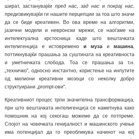
шират, застанувајќи
пред нас
,
зад нас
и
покрај нас
,
предизвикувајќи ги нашите перцепции за тоа што значи
да се биде креативен. Во ова време на алгоритми,
јазични модели и невронски мрежи, се наоѓаме на
интелектуална крстосница каде што вештачката
интелигенција е истовремено
и муза
и
машина
,
поттикнувајќи прашања за суштината на креативноста
и уметничката слобода. Тоа се прашања за т.н.
„техничко”, односно инстантно, користење на инпутите
од милиони креативни мозоци со неколку добро
структуирани „prompt-ови“.
Креативниот процес трпи значителна трансформација,
при што вештачката интелигенција се наметнува како
помошник на кој секогаш можеме да се потпреме.
Спојот на човечката генијалност и машинското учење
има потенцијал да го преобликува начинот на кој