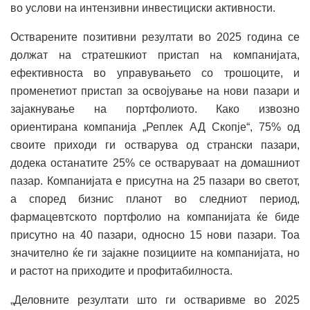
во услови на интензивни инвестициски активности.
Остварените позитивни резултати во 2025 година се
должат на стратешкиот пристап на компанијата,
ефективноста во управувањето со трошоците, и
променетиот пристап за освојување на нови пазари и
зајакнување на портфолиото. Како извозно
ориентирана компанија „Реплек АД Скопје“, 75% од
своите приходи ги остварува од странски пазари,
додека останатите 25% се остваруваат на домашниот
пазар. Компанијата е присутна на 25 пазари во светот,
а според бизнис планот во следниот период,
фармацевтското портфолио на компанијата ќе биде
присутно на 40 пазари, односно 15 нови пазари. Тоа
значително ќе ги зајакне позициите на компанијата, но
и растот на приходите и профитабилноста.
„Деловните резултати што ги остваривме во 2025