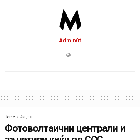
Admin0t
Home
Акцент
Фотоволтаични централи и
за четири куќи од СОС