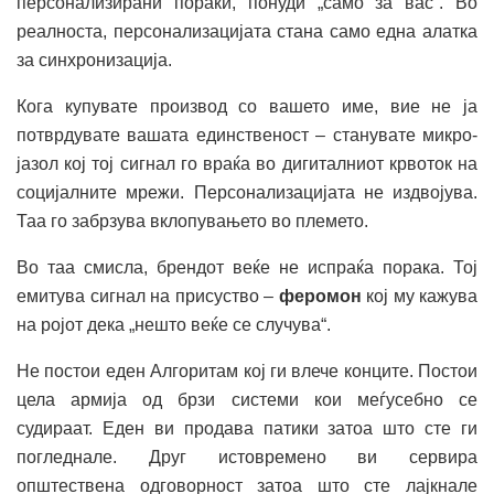
персонализирани пораки, понуди „само за вас“. Во
реалноста, персонализацијата стана само една алатка
за синхронизација.
Кога купувате производ со вашето име, вие не ја
потврдувате вашата единственост – станувате микро-
јазол кој тој сигнал го враќа во дигиталниот крвоток на
социјалните мрежи. Персонализацијата не издвојува.
Таа го забрзува вклопувањето во племето.
Во таа смисла, брендот веќе не испраќа порака. Тој
емитува сигнал на присуство –
феромон
кој му кажува
на ројот дека „нешто веќе се случува“.
Не постои еден Алгоритам кој ги влече конците. Постои
цела армија од брзи системи кои меѓусебно се
судираат. Еден ви продава патики затоа што сте ги
погледнале. Друг истовремено ви сервира
општествена одговорност затоа што сте лајкнале