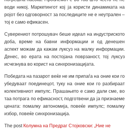
води никој. Маркетингот кој ја користи динамиката на
ројот без одговорност за последиците не е неутрален –
тој е само ефикасен.
Суверениот потрошувач беше идеал на индустриското
доба, време на бавни информации и од денешен
аспект можам да кажам луксуз на малку информации.
Денес, во ерата на постојана поврзаност, тој луксуз
исчезнува во корист на синхронизацијата.
Победата на пазарот веќе не им припаѓа на оние кои го
убедуваат поединецот, туку на оние кои го разбираат
колективниот импулс. Прашањето е само дали сме, во
таа потрага по ефикасност, подготвени да ја признаеме
цената: помалку автономија, повеќе импулс; помалку
избор, повеќе синхронизација.
The post
Колумна на Предраг Стојковски: „Ние не