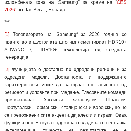
изложбената зона на “Samsung“ за време на “
CES
2026
“ во Лас Вегас, Невада.
***
[1]
Телевизорите на ’Samsung“ за 2026 година се
првите во индустријата што имплементираат HDR10+
ADVANCED, HDR10+ технологија од следната
генерација.
[2]
Функцијата е достапна во одредени региони и за
одредени модели. Достапноста и поддржаните
карактеристики може да варираат во зависност од
регионот и условите при гледање. Гласовните команди
препознаваат Англиски, Француски, Шпански,
Португалски, Германски, Италијански и Корејски, но не
се препознаени сите акценти, дијалекти и изрази. Оваа
функција овозможува содржина создадена со вештачка
интелигенција, точноста на резултатите не е