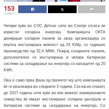
153
SHARES
Четири куќи во СОС Детско село во Скопје отсега ќе
користат соларна енергија. Компанијата ОКТА
донираше соларни панели за оваа организација со
вкупна инсталирана моќност од 24 KWp, со годишно
производство од 32,4 MWh. Покрај соларните панели,
дополнително се инсталирани и четири батериски
системи за складирање на енергија со капацитет од 20
KWh.
Ова е само прва фаза од проектот кој што компанијата
ќе го реализира во следните 3 години. Согласно планот,
до 2027 година сите куќи во кои живеат згрижувачките
семејства ќе имаат инсталирано соларни централи и
батериски системи за складирање на енергија. Со