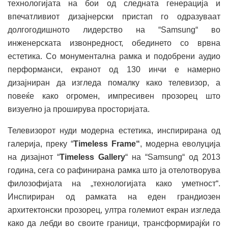
технологијата на бои од следната генерација и
впечатливиот дизајнерски пристап го одразуваат
долгогодишното лидерство на “Samsung“ во
инженерската извонредност, обединето со врвна
естетика. Со монументална рамка и подобрени аудио
перформанси, екранот од 130 инчи е намерно
дизајниран да изгледа помалку како телевизор, а
повеќе како огромен, импресивен прозорец што
визуелно ја проширува просторијата.
Телевизорот нуди модерна естетика, инспирирана од
галерија, преку “
Timeless Frame“
, модерна еволуција
на дизајнот “
Timeless Gallery
“ на “Samsung“ од 2013
година, сега со рафинирана рамка што ја отелотворува
филозофијата на „технологијата како уметност“.
Инспириран од рамката на еден грандиозен
архитектонски прозорец, ултра големиот екран изгледа
како да лебди во своите граници, трансформирајќи го