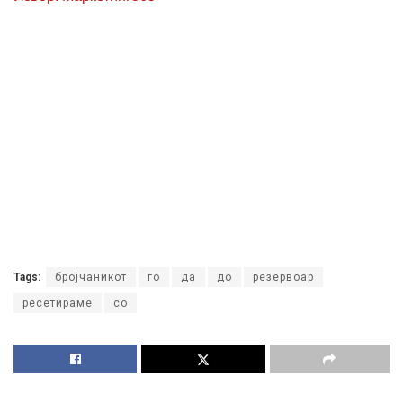
Tags:
бројчаникот
го
да
до
резервоар
ресетираме
со