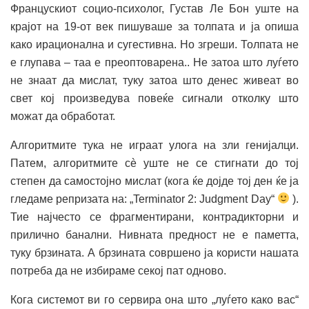
Францускиот социо-психолог, Густав Ле Бон уште на
крајот на 19-от век пишуваше за толпата и ја опиша
како ирационална и сугестивна. Но згреши. Толпата не
е глупава – таа е преоптоварена.. Не затоа што луѓето
не знаат да мислат, туку затоа што денес живеат во
свет кој произведува повеќе сигнали отколку што
можат да обработат.
Алгоритмите тука не играат улога на зли генијалци.
Патем, алгоритмите сè уште не се стигнати до тој
степен да самостојно мислат (кога ќе дојде тој ден ќе ја
гледаме репризата на: „Terminator 2: Judgment Day“
).
Тие најчесто се фрагментирани, контрадикторни и
прилично банални. Нивната предност не е паметта,
туку брзината. А брзината совршено ја користи нашата
потреба да не избираме секој пат одново.
Кога системот ви го сервира она што „луѓето како вас“