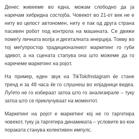
Денес живееме во една, можам слободно да ја
наречам хибридна состојба. Човекот во 21-от век не е
ниту во целост автономен, ниту е пак од друга страна
пасивен робот под контрола на машината. Се движи
помеѓу личната волја и дигиталната инерција. Токму во
тој меѓупростор традиционалниот маркетинг го губи
здивот, а на сцената стапува она што можеме да го
наречеме маркетинг на ројот.
На пример, еден звук на TikTok/Instagram ќе стане
тренд и за 48 часа ќе го слушнеш во илјадници видеа.
Луѓето не го избираат затоа што го анализирале – туку
затоа што се приклучуваат на моментот.
Маркетинг на ројот е маркетинг кој не го таргетира
човекот, туку ја таргетира динамиката – условите во кои
пораката станува колективен импулс.