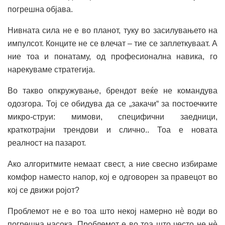
погрешна објава.
Нивната сила не е во планот, туку во засилувањето на
импулсот. Конците не се влечат – тие се заплеткуваат. А
ние тоа и понатаму, од професионална навика, го
нарекуваме стратегија.
Во такво опкружување, брендот веќе не командува
одозгора. Тој се обидува да се „закачи“ за постоечките
микро-струи: мимови, специфични заедници,
краткотрајни трендови и слично.. Тоа е новата
реалност на пазарот.
Ако алгоритмите немаат свест, а ние свесно избираме
комфор наместо напор, кој е одговорен за правецот во
кој се движи ројот?
Проблемот не е во тоа што некој намерно нè води во
погрешна насока. Проблемот е во тоа што често не нè