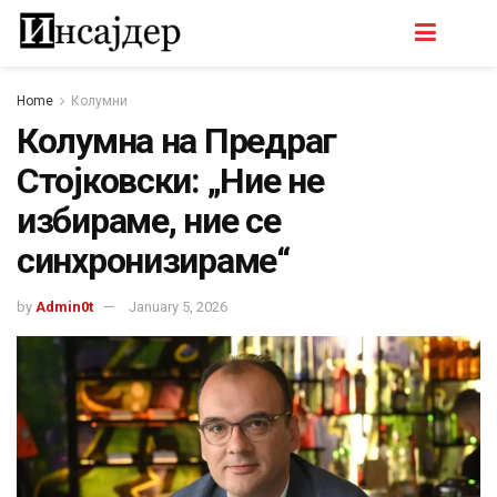
Home
Колумни
Колумна на Предраг
Стојковски: „Ние не
избираме, ние се
синхронизираме“
by
Admin0t
January 5, 2026