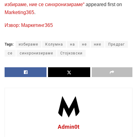
избираме, ние се синхронизираме“
appeared first on
Marketing365
.
Извор: Маркетинг365
Tags:
избираме
Колумна
на
не
ние
Предраг
се
синхронизираме
Стојковски
Admin0t