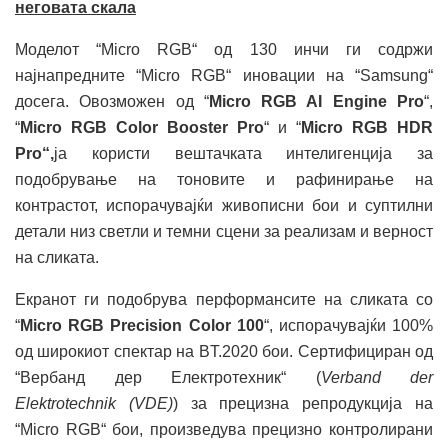
неговата скала
Моделот “Micro RGB“ од 130 инчи ги содржи
најнапредните “Micro RGB“ иновации на “Samsung“
досега. Овозможен од “
Micro RGB AI Engine Pro
“,
“
Micro RGB Color Booster Pro
“ и “
Micro RGB HDR
Pro“,
ја користи вештачката интелигенција за
подобрување на тоновите и рафинирање на
контрастот, испорачувајќи живописни бои и суптилни
детали низ светли и темни сцени за реализам и верност
на сликата.
Екранот ги подобрува перформансите на сликата со
“
Micro RGB Precision Color 100
“, испорачувајќи 100%
од широкиот спектар на BT.2020 бои. Сертифициран од
“Вербанд дер Електротехник“ (
Verband der
Elektrotechnik (VDE)
) за прецизна репродукција на
“Micro RGB“ бои, произведува прецизно контролирани