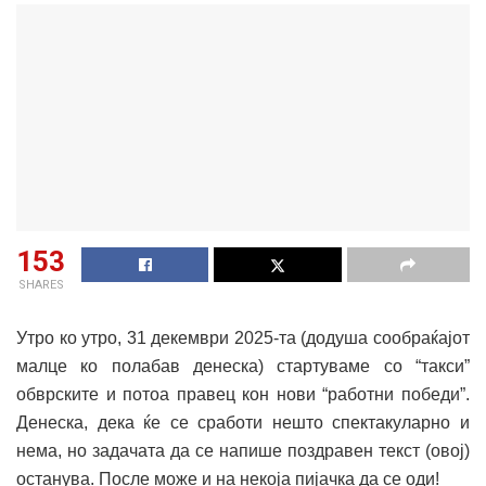
153
SHARES
Утро ко утро, 31 декември 2025-та (додуша сообраќајот
малце ко полабав денеска) стартуваме со “такси”
обврските и потоа правец кон нови “работни победи”.
Денеска, дека ќе се сработи нешто спектакуларно и
нема, но задачата да се напише поздравен текст (овој)
останува. После може и на некоја пијачка да се оди!