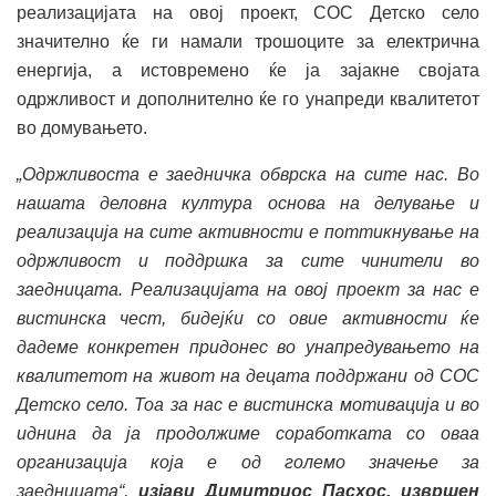
реализацијата на овој проект, СОС Детско село
значително ќе ги намали трошоците за електрична
енергија, а истовремено ќе ја зајакне својата
одржливост и дополнително ќе го унапреди квалитетот
во домувањето.
„Одржливоста е заедничка обврска на сите нас. Во
нашата деловна култура основа на делување и
реализација на сите активности е поттикнување на
одржливост и поддршка за сите чинители во
заедницата. Реализацијата на овој проект за нас е
вистинска чест, бидејќи со овие активности ќе
дадеме конкретен придонес во унапредувањето на
квалитетот на живот
на децата поддржани
од СОС
Детско село. Тоа за нас е вистинска мотивација и во
иднина да ја продолжиме соработката со оваа
организација
која е од големо значење за
заедницата“,
изјави Димитриос Пасхос, извршен