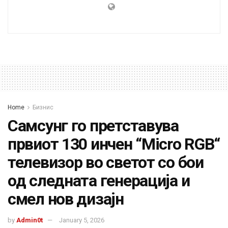
Home
Бизнис
Самсунг го претставува
првиот 130 инчен “Micro RGB“
телевизор во светот со бои
од следната генерација и
смел нов дизајн
by
Admin0t
January 5, 2026