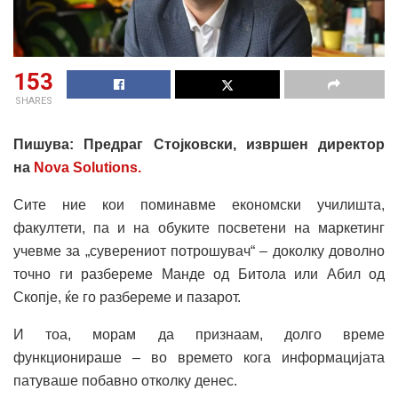
153
SHARES
Пишува: Предраг Стојковски, извршен директор
на
Nova Solutions.
Сите ние кои поминавме економски училишта,
факултети, па и на обуките посветени на маркетинг
учевме за „суверениот потрошувач“ – доколку доволно
точно ги разбереме Манде од Битола или Абил од
Скопје, ќе го разбереме и пазарот.
И тоа, морам да признаам, долго време
функционираше – во времето кога информацијата
патуваше побавно отколку денес.