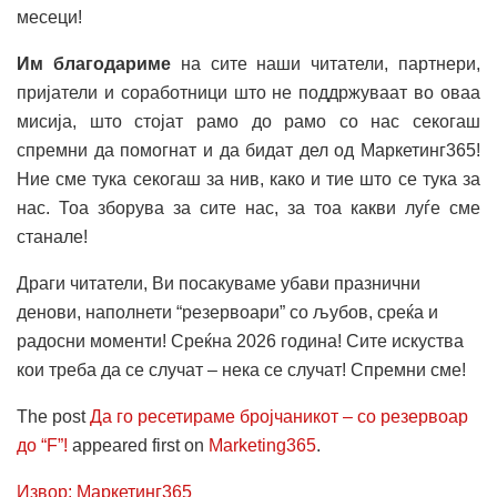
месеци!
Им благодариме
на сите наши читатели, партнери,
пријатели и соработници што не поддржуваат во оваа
мисија, што стојат рамо до рамо со нас секогаш
спремни да помогнат и да бидат дел од Маркетинг365!
Ние сме тука секогаш за нив, како и тие што се тука за
нас. Тоа зборува за сите нас, за тоа какви луѓе сме
станале!
Драги читатели, Ви посакуваме убави празнични
денови, наполнети “резервоари” со љубов, среќа и
радосни моменти! Среќна 2026 година! Сите искуства
кои треба да се случат – нека се случат! Спремни сме!
The post
Да го ресетираме бројчаникот – со резервоар
до “F”!
appeared first on
Marketing365
.
Извор: Маркетинг365