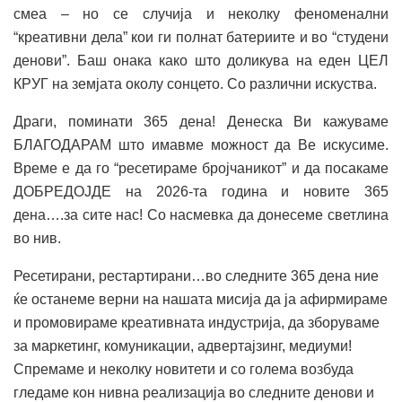
смеа – но се случија и неколку феноменални
“креативни дела” кои ги полнат батериите и во “студени
денови”. Баш онака како што доликува на еден ЦЕЛ
КРУГ на земјата околу сонцето. Со различни искуства.
Драги, поминати 365 дена! Денеска Ви кажуваме
БЛАГОДАРАМ што имавме можност да Ве искусиме.
Време е да го “ресетираме бројчаникот” и да посакаме
ДОБРЕДОЈДЕ на 2026-та година и новите 365
дена….за сите нас! Со насмевка да донесеме светлина
во нив.
Ресетирани, рестартирани…во следните 365 дена ние
ќе останеме верни на нашата мисија да ја афирмираме
и промовираме креативната индустрија, да зборуваме
за маркетинг, комуникации, адвертајзинг, медиуми!
Спремаме и неколку новитети и со голема возбуда
гледаме кон нивна реализација во следните денови и