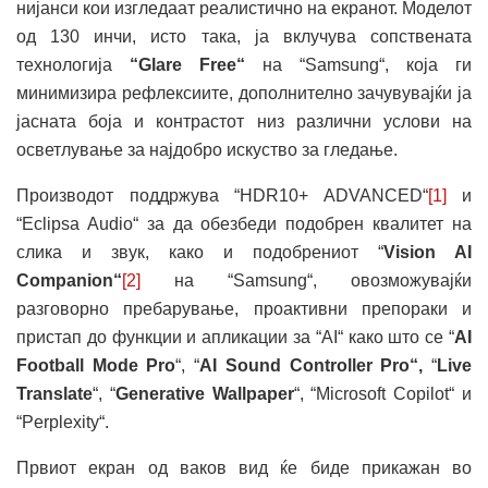
нијанси кои изгледаат реалистично на екранот. Моделот
од 130 инчи, исто така, ја вклучува сопствената
технологија
“Glare Free“
на “Samsung“, која ги
минимизира рефлексиите, дополнително зачувувајќи ја
јасната боја и контрастот низ различни услови на
осветлување за најдобро искуство за гледање.
Производот поддржува “HDR10+ ADVANCED“
[1]
и
“Eclipsa Audio“ за да обезбеди подобрен квалитет на
слика и звук, како и подобрениот “
Vision AI
Companion“
[2]
на “Samsung“, овозможувајќи
разговорно пребарување, проактивни препораки и
пристап до функции и апликации за “AI“ како што се “
AI
Football Mode Pro
“, “
AI Sound Controller Pro“,
“
Live
Translate
“, “
Generative Wallpaper
“, “Microsoft Copilot“ и
“Perplexity“.
Првиот екран од ваков вид ќе биде прикажан во