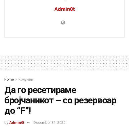
Admin0t
Home
Колумни
Да го ресетираме
бројчаникот – со резервоар
до “F”!
by
Admin0t
December 31, 2025