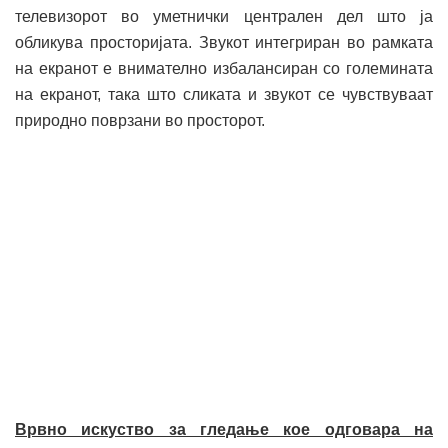
телевизорот во уметнички централен дел што ја
обликува просторијата. Звукот интегриран во рамката
на екранот е внимателно избалансиран со големината
на екранот, така што сликата и звукот се чувствуваат
природно поврзани во просторот.
Врвно искуство за гледање кое одговара на