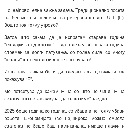
Но, најпрво, една важна задача. Традиционално посета
на бензиска и полнење на резервоарот до FULL (F).
Зошто тоа токму утрово?
Затоа што сакам да ја испратам старава година
“гледајќи ја од високо”…..да влезам во новата година
спремен за долги патувања, со полна сила, со многу
“октани” што експлозивно ќе согоруваат!
Исто така, сакам бе и да гледам кога цртичката ми
покажува “F”.
Ме потсетува да кажам F на се што не чини, F на
секому што не заслужува “да се возиме” заедно.
2025 беше година ко година, со убави и не толку убави
работи. Економијата (во најширока можна смисла
сватена) не беше баш најликвидна, имаше плачки и