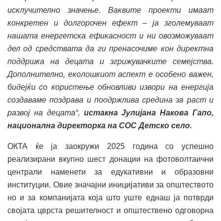
исклучително значење. Ваквите проекти имаат
конкретен и долгорочен ефект – ја зголемуваат
нашата енергетска ефикасност и ни овозможуваат
дел од средствата да ги пренасочиме кон директна
поддршка на децата и згрижувачките семејства.
Дополнително, еколошкиот аспект е особено важен,
бидејќи со користење обновливи извори на енергија
создаваме поздрава и поодржлива средина за раст и
развој на децата“,
истакна Јулијана Накова Гапо,
национална директорка на СОС Детско село.
ОКТА ќе ја заокружи 2025 година со успешно
реализирани вкупно шест донации на фотоволтаични
централи наменети за едукативни и образовни
институции. Овие значајни иницијативи за општеството
но и за компанијата која што уште еднаш ја потврди
својата цврста решителност и општествено одговорна