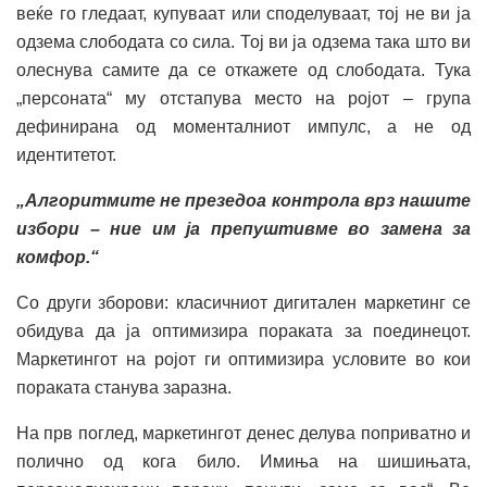
веќе го гледаат, купуваат или споделуваат, тој не ви ја
одзема слободата со сила. Тој ви ја одзема така што ви
олеснува самите да се откажете од слободата. Тука
„персоната“ му отстапува место на ројот – група
дефинирана од моменталниот импулс, а не од
идентитетот.
„Алгоритмите не презедоа контрола врз нашите
избори – ние им ја препуштивме во замена за
комфор.“
Со други зборови: класичниот дигитален маркетинг се
обидува да ја оптимизира пораката за поединецот.
Маркетингот на ројот ги оптимизира условите во кои
пораката станува заразна.
На прв поглед, маркетингот денес делува поприватно и
полично од кога било. Имиња на шишињата,