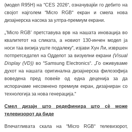
(модел R95H) на “CES 2026“, означувајќи го дебито на
својот најголем “Micro RGB“ екран и смела нова
дизајнерска насока за ултра-премиум екрани.
„’Micro RGB’ претставува врв на нашата иновација во
квалитетот на сликата, а новиот 130-инчен модел ја
носи таа визија уште подалеку“, изјави Хун Ли, извршен
потпретседател на Одделот за визуелни екрани
(Visual
Display (VD))
во “Samsung Electronics“. „Го оживуваме
духот на нашата оригинална дизајнерска филозофија
воведена пред повеќе од една деценија за да
испорачаме несомнено премиум екран, дизајниран со
технологија за нова генерација.“
Смел дизајн што редефинира што сѐ може
телевизорот да биде
Впечатливата скала на “Micro RGB“ телевизорот,