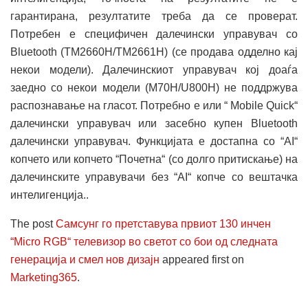
гарантирана, резултатите треба да се проверат.
Потребен е специфичен далечински управувач со
Bluetooth (TM2660H/TM2661H) (се продава одделно кај
некои модели). Далечинскиот управувач кој доаѓа
заедно со некои модели (M70H/U800H) не поддржува
распознавање на гласот. Потребно е или “ Mobile Quick“
далечински управувач или засебно купен Bluetooth
далечински управувач. Функцијата е достапна со “AI“
копчето или копчето “Почетна“ (со долго притискање) на
далечинските управувачи без “AI“ копче со вештачка
интелигенција..
The post
Самсунг го претставува првиот 130 инчен
“Micro RGB“ телевизор во светот со бои од следната
генерација и смел нов дизајн
appeared first on
Marketing365
.