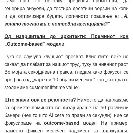
самостојно, со неколку прецизни промптови, да
генерира визуели, да тестира десетици верзии на копи
и да оптимизира буџети, логичното прашање е:
„А,
зошто тогаш ми е потребна агенцијата?“
Од извршители до архитекти: Преминот кон
„Outcome-based“ модели
Тука се случува клучниот пресврт. Клиентите веќе не
сакаат да плаќаат за нашиот труд, туку за нивниот раст.
Во мојата секојдневна пракса, гледам како фокусот се
префрла од „дајте ни 10 објави месечно“ кон „како да го
зголемиме customer lifetime value“.
Што значи ова во реалноста?
Наместо да наплаќаме
за времето поминато во дизајнирање на 50 различни
банери (нешто што AI сега го прави за секунди), ние се
фокусираме на
outcome-based
модел. На пример,
наместо фиксен месечен надомест за „одржување