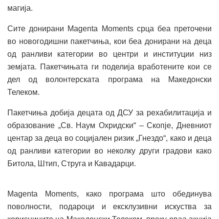
магија.
Сите донирани Magenta Moments срца беа преточени
во новогодишни пакетчиња, кои беа донирани на деца
од ранливи категории во центри и институции низ
земјата. Пакетчињата ги поделија вработените кои се
дел од волонтерската програма на Македонски
Телеком.
Пакетчиња добија децата од ДСУ за рехабилитација и
образование „Св. Наум Охридски“ – Скопје, Дневниот
центар за деца во социјален ризик „Гнездо“, како и деца
од ранливи категории во неколку други градови како
Битола, Штип, Струга и Кавадарци.
Magenta Moments, како програма што обединува
поволности, подароци и ексклузивни искуства за