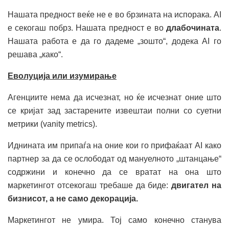
Нашата предност веќе не е во брзината на испорака. AI
е секогаш побрз. Нашата предност е во
длабочината
.
Нашата работа е да го дадеме „зошто“, додека AI го
решава „како“.
Еволуција или изумирање
Агенциите нема да исчезнат, но ќе исчезнат оние што
се кријат зад застарените извештаи полни со суетни
метрики (vanity metrics).
Иднината им припаѓа на оние кои го прифаќаат AI како
партнер за да се ослободат од мануелното „штанцање“
содржини и конечно да се вратат на она што
маркетингот отсекогаш требаше да биде:
двигател на
бизнисот, а не само декорација.
Маркетингот не умира. Тој само конечно станува