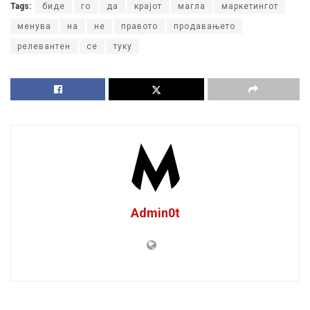
Tags:
биде
го
да
крајот
магла
маркетингот
менува
на
не
правото
продавањето
релевантен
се
туку
Admin0t