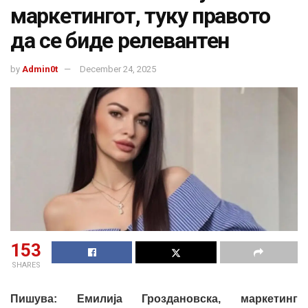
маркетингот, туку правото
да се биде релевантен
by
Admin0t
December 24, 2025
153
SHARES
Пишува: Емилија Гроздановска, маркетинг