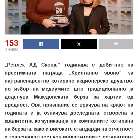
153
SHARES
„Реплек АД Скопје“ годинава е добитник на
престижната награда
„Кристално ѕвоно“
за
најтранспарентно котирано акционерско друштво,
по избор на медиумите, што традиционално ја
доделува Македонската берза за хартии од
вредност. Ова признание се врачува на крајот на
годината и ја означува доследната, отворена и
квалитетна комуникација на компаниите котирани
на берзата, како и високите стандарди на отчетност
и транспарентност кон инвеститорите, регулаторот