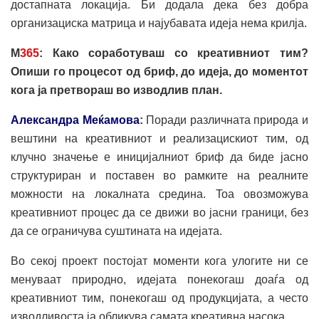
достапната локација. Би додала дека без добра
организациска матрица и најубавата идеја нема крилја.
М
365
: Како соработуваш со креативниот тим?
Опиши го процесот од
бриф, до идеја, до
моментот
кога ја претвораш во изводлив план.
Александра Меќамова
:
Поради различната природа и
вештини на креативниот и реализацискиот тим, од
клучно значење е иницијалниот бриф да биде јасно
структуриран и поставен во рамките на реалните
можности на локалната средина. Toa овозможува
креативниот процес да се движи во јасни граници, без
да се ограничува суштината на идејата.
Во секој проект постојат моменти кога улогите ни се
менуваат природно, идејата понекогаш доаѓа од
креативниот тим, понекогаш од продукцијата, а често
изводливоста ја обликува самата креативна насока.