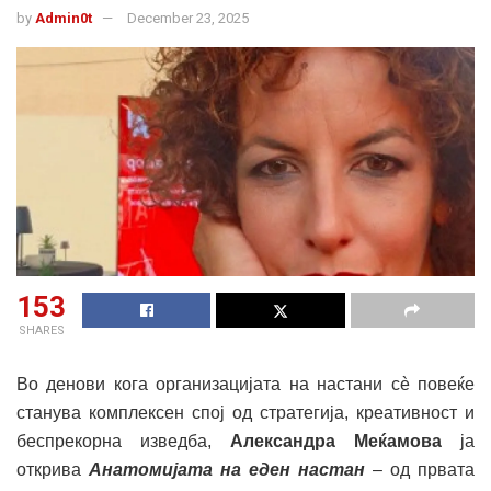
by
Admin0t
December 23, 2025
153
SHARES
Во денови кога организацијата на настани сè повеќе
станува комплексен спој од стратегија, креативност и
беспрекорна изведба,
Александра Меќамова
ја
открива
Анатомијата на еден настан
– од првата