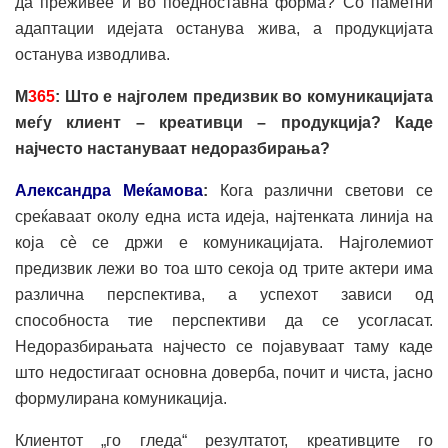
да преживее и во поедноставна форма? Со паметни
адаптации идејата останува жива, а продукцијата
останува изводлива.
М
365
: Што е најголем предизвик во комуникацијата
меѓу клиент – креативци – продукција? Каде
најчесто настануваат недоразбирања?
Александра Меќамова
:
Кога различни светови се
среќаваат околу една иста идеја, најтенката линија на
која сè се држи е комуникацијата. Најголемиот
предизвик лежи во тоа што секоја од трите актери има
различна перспектива, а успехот зависи од
способноста тие перспективи да се усогласат.
Недоразбирањата најчесто се појавуваат таму каде
што недостигаат основна доверба, почит и чиста, јасно
формулирана комуникација.
Клиентот „го гледа“ резултатот, креативците го