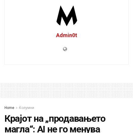
Admin0t
Home
Колумни
Крајот на „продавањето
магла“: AI не го менува