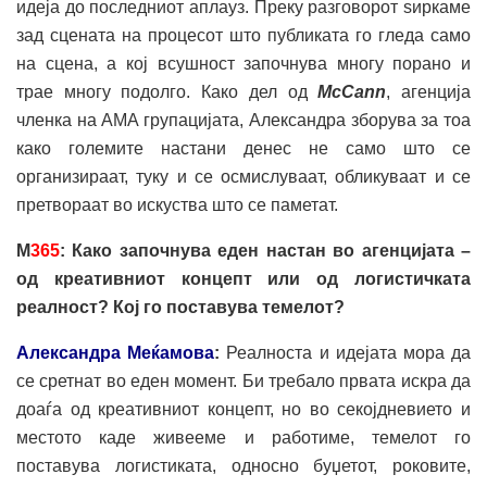
идеја до последниот аплауз. Преку разговорот ѕиркаме
зад сцената на процесот што публиката го гледа само
на сцена, а кој всушност започнува многу порано и
трае многу подолго. Како дел од
McCann
, агенција
членка на AMA групацијата, Александра зборува за тоа
како големите настани денес не само што се
организираат, туку и се осмислуваат, обликуваат и се
претвораат во искуства што се паметат.
М
365
:
Како започнува еден настан во агенција
та
–
од креативниот концепт или од логистичката
реалност? Кој го поставува темелот?
Александра Меќамова
:
Реалноста и идејата мора да
се сретнат во еден момент. Би требало првата искра да
доаѓа од креативниот концепт, но во секојдневието и
местото каде живееме и работиме, темелот го
поставува логистиката, односно буџетот, роковите,