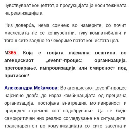
чувствуваат концептот, а продукцијата ја носи тежината
на реализацијата.
Низ доверба, нема сомнеж во намерите, со почит,
мислењата не се конкурентни, туку компатибилни и
тогаш сите заедно го чекориме патот кон истата цел.
М
365
: Кој
а
е
твојата
најсилна вештина
во
агенциски
от
„
event
“-
процес: организација,
преговарање, импровизација или смиреност под
притисок?
Александра Меќамова
:
Во агенцискиот „event“-процес
најсилно доаѓа до израз комбинацијата од прецизна
организација, постојана внатрешна мотивираност и
природен стремеж кон подобрување. Да се биде
самокритичен низ реално согледување на ситуациите,
транспарентен во комуникацијата со сите засегнати