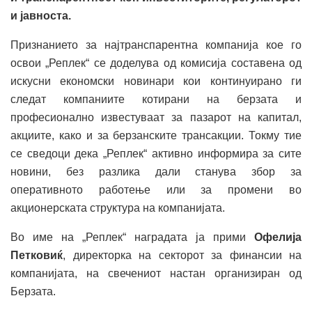
и јавноста.
Признанието за најтранспарентна компанија кое го
освои „Реплек“ се доделува од комисија составена од
искусни економски новинари кои континуирано ги
следат компаниите котирани на берзата и
професионално известуваат за пазарот на капитал,
акциите, како и за берзанските трансакции. Токму тие
се сведоци дека „Реплек“ активно информира за сите
новини, без разлика дали станува збор за
оперативното работење или за промени во
акционерската структура на компанијата.
Во име на „Реплек“ наградата ја прими
Офелија
Петковиќ
, директорка на секторот за финансии на
компанијата, на свечениот настан организиран од
Берзата.