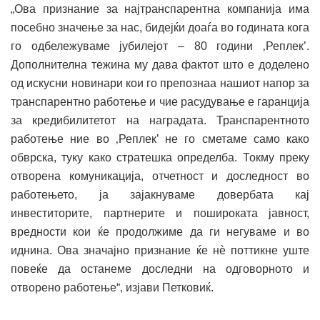
„Ова признание за најтранспарентна компанија има
посебно значење за нас, бидејќи доаѓа во годината кога
го одбележуваме јубилејот – 80 години ‚Реплек’.
Дополнителна тежина му дава фактот што е доделено
од искусни новинари кои го препознаа нашиот напор за
транспарентно работење и чие расудување е гаранција
за кредибилитетот на наградата. Транспарентното
работење ние во ‚Реплек’ не го сметаме само како
обврска, туку како стратешка определба. Токму преку
отворена комуникација, отчетност и доследност во
работењето, ја зајакнуваме довербата кај
инвеститорите, партнерите и пошироката јавност,
вредности кои ќе продолжиме да ги негуваме и во
иднина. Ова значајно признание ќе нѐ поттикне уште
повеќе да останеме доследни на одговорното и
отворено работење“, изјави Петковиќ.