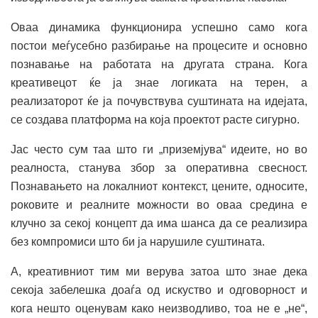
Оваа динамика функционира успешно само кога
постои меѓусебно разбирање на процесите и основно
познавање на работата на другата страна. Кога
креативецот ќе ја знае логиката на терен, а
реализаторот ќе ја почувствува суштината на идејата,
се создава платформа на која проектот расте сигурно.
Јас често сум таа што ги „приземјува“ идеите, но во
реалноста, станува збор за оперативна свесност.
Познавањето на локалниот контекст, цените, односите,
роковите и реалните можности во оваа средина е
клучно за секој концепт да има шанса да се реализира
без компромиси што би ја нарушиле суштината.
А, креативниот тим ми верува затоа што знае дека
секоја забелешка доаѓа од искуство и одговорност и
кога нешто оценувам како неизводливо, тоа не е „не“,