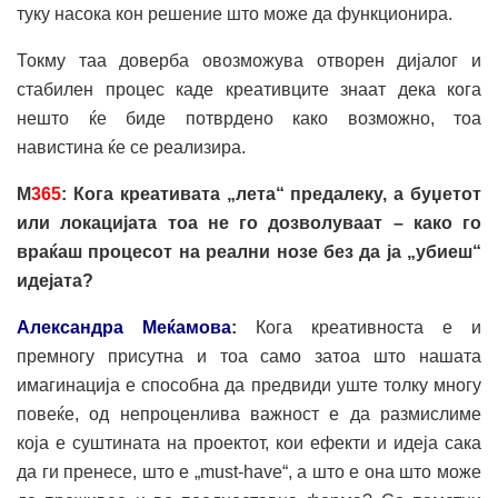
туку насока кон решение што може да функционира.
Токму таа доверба овозможува отворен дијалог и
стабилен процес каде креативците знаат дека кога
нешто ќе биде потврдено како возможно, тоа
навистина ќе се реализира.
М
365
: Кога креативата „лета“ предалеку, а буџетот
или локацијата тоа не го дозволуваат – како го
враќаш процесот на реални нозе без да ја
„
убиеш
“
идејата?
Александра Меќамова
:
Кога креативноста е и
премногу присутна и тоа само затоа што нашата
имагинација е способна да предвиди уште толку многу
повеќе, од непроценлива важност е да размислиме
која е суштината на проектот, кои ефекти и идеја сака
да ги пренесе, што е „must-have“, а што е она што може