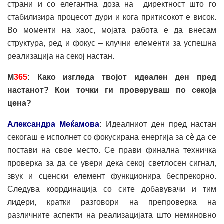
страни и со елегантна доза на директност што го
стабилизира процесот дури и кога притисокот е висок.
Во моменти на хаос, мојата работа е да внесам
структура, ред и фокус – клучни елементи за успешна
реализација на секој настан.
М
365
: Како изгледа твојот идеален
ден пред
настанот
? Кои точки ги проверуваш по секоја
цена?
Александра Меќамова
:
Идеалниот ден пред настан
секогаш е исполнет со фокусирана енергија за сè да се
постави на свое место. Се прави финална техничка
проверка за да се увери дека секој светлосен сигнал,
звук и сценски елемент функционира беспрекорно.
Следува координација со сите добавувачи и тим
лидери, кратки разговори на препроверка на
различните аспекти на реализацијата што неминовно