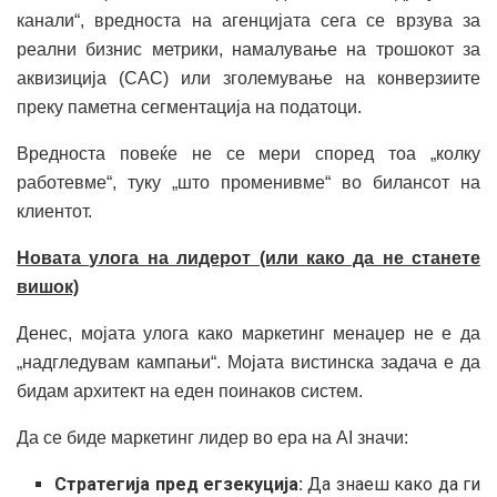
канали“, вредноста на агенцијата сега се врзува за
реални бизнис метрики, намалување на трошокот за
аквизиција (CAC) или зголемување на конверзиите
преку паметна сегментација на податоци.
Вредноста повеќе не се мери според тоа „колку
работевме“, туку „што променивме“ во билансот на
клиентот.
Новата улога на лидерот (или како да не станете
вишок)
Денес, мојата улога како маркетинг менаџер не е да
„надгледувам кампањи“. Мојата вистинска задача е да
бидам архитект на еден поинаков систем.
Да се биде маркетинг лидер во ера на AI значи:
Стратегија пред егзекуција:
Да знаеш како да ги