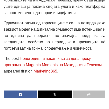
корисниците на Македонски Телеком, преку оваа акција
уште еднаш ја покажа својата улога и како платформа
за општествено одговорни иницијативи.
Одличниот одзив од корисниците е силна потврда дека
ваквиот модел на дигитална хуманост има потенцијал и
во иднина да прерасне во значајна поддршка за
заедницата, особено во период кога празниците нè
потсетуваат на грижа, споделување и човечност.
The post
Новогодишни пакетчиња за деца преку
програмата Magenta Moments на Македонски Телеком
appeared first on
Marketing365
.