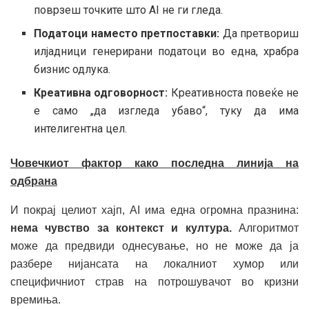
поврзеш точките што AI не ги гледа.
Податоци наместо претпоставки:
Да претвориш
илјадници генерирани податоци во една, храбра
бизнис одлука.
Креативна одговорност:
Креативноста повеќе не
е само „да изгледа убаво“, туку да има
интелигентна цел.
Човечкиот фактор како последна линија на
одбрана
И покрај целиот хајп, AI има една огромна празнина:
нема чувство за контекст и култура.
Алгоритмот
може да предвиди однесување, но не може да ја
разбере нијансата на локалниот хумор или
специфичниот страв на потрошувачот во кризни
времиња.