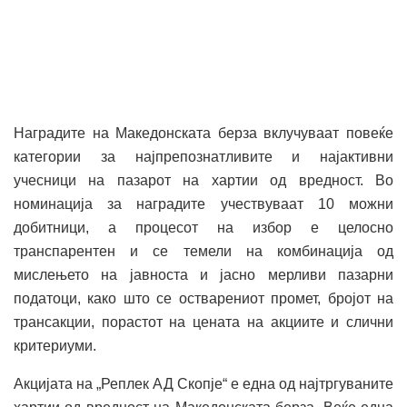
Наградите на Македонската берза вклучуваат повеќе
категории за најпрепознатливите и најактивни
учесници на пазарот на хартии од вредност. Во
номинација за наградите учествуваат 10 можни
добитници, a процесот на избор е целосно
транспарентен и се темели на комбинација од
мислењето на јавноста и јасно мерливи пазарни
податоци, како што се остварениот промет, бројот на
трансакции, порастот на цената на акциите и слични
критериуми.
Акцијата на „Реплек АД Скопје“ е една од најтргуваните