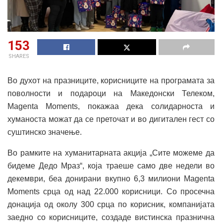
153
SHARES
Во духот на празниците, корисниците на програмата за
поволности и подароци на Македонски Телеком,
Magenta Moments, покажаа дека солидарноста и
хуманоста можат да се преточат и во дигитален гест со
суштинско значење.
Во рамките на хуманитарната акција „Сите можеме да
бидеме Дедо Мраз“, која траеше само две недели во
декември, беа донирани вкупно 6,3 милиони Magenta
Moments срца од над 22.000 корисници. Со просечна
донација од околу 300 срца по корисник, компанијата
заедно со корисниците, создаде вистинска празнична