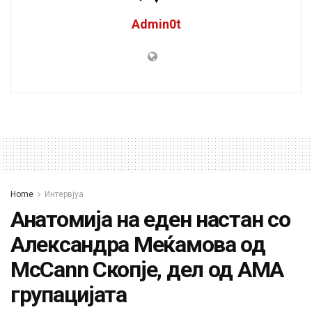
Admin0t
Home
Интервјуа
Анатомија на еден настан со
Александра Меќамова од
McCann Скопје, дел од АМА
групацијата