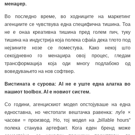
менаџер.
Во последно време, во ходниците на маркетинг
агенциите се чувствува една специфична тишина. Тоа
не е онаа креативна тишина пред голем пич, туку
тишина на индустрија која полека сфаќа дека тлото под
нејзините нозе се поместува. Како некој што
секојдневно го менаџира овој процес, гледам
трансформација која оди многу подлабоко од
воведувањето на нов софтвер.
Вистината е сурова: AI не е уште една алатка во
нашиот toolbox. AI е новиот систем.
Со години, агенцискиот модел опстојуваше на една
едноставна, но честопати вештачка равенка: луѓе ×
часови = производ. Но, тој модел на „billable hours“
полека станува артефакт. Кога еден бренд може