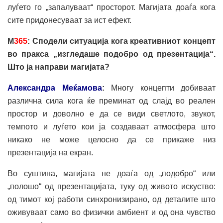
луѓето го „запалуваат“ просторот. Магијата доаѓа кога
сите придонесуваат за ист ефект.
М
365
: Сподели ситуација кога креативниот концепт
во пракса „изгледаше подобро
од
презентација“.
Што ја направи магијата?
Александра Меќамова
:
Многу концепти добиваат
различна сила кога ќе преминат од слајд во реален
простор и доволно е да се види светлото, звукот,
темпото и луѓето кои ја создаваат атмосфера што
никако не може целосно да се прикаже низ
презентација на екран.
Во суштина, магијата не доаѓа од „подобро“ или
„полошо“ од презентацијата, туку од живото искуство:
од тимот кој работи синхронизирано, од деталите што
оживуваат само во физички амбиент и од она чувство