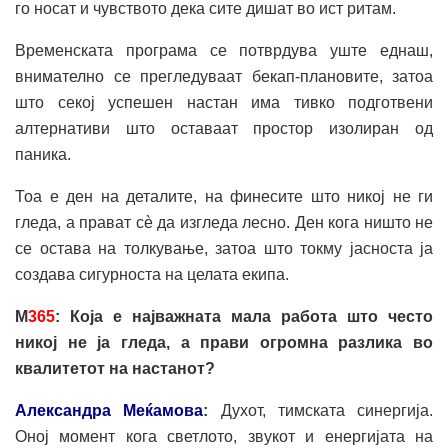
го носат и чувството дека сите дишат во ист ритам.
Временската програма се потврдува уште еднаш,
внимателно се прегледуваат бекап-плановите, затоа
што секој успешен настан има тивко подготвени
алтернативи што оставаат простор изолиран од
паника.
Тоа е ден на деталите, на финесите што никој не ги
гледа, а прават сè да изгледа лесно. Ден кога ништо не
се остава на толкување, затоа што токму јасноста ја
создава сигурноста на целата екипа.
М
365
: Која е најважната мала работа што често
никој не ја гледа, а прави огромна разлика во
квалитетот на настанот?
Александра Меќамова
:
Духот, тимската синергија.
Оној момент кога светлото, звукот и енергијата на