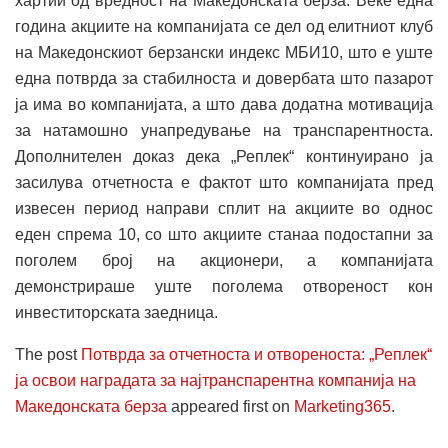
хартии од вредност на Македонската берза. Веќе една
година акциите на компанијата се дел од елитниот клуб
на Македонскиот берзански индекс МБИ10, што e уште
една потврда за стабилноста и довербата што пазарот
ја има во компанијата, а што дава додатна мотивација
за натамошно унапредување на транспарентноста.
Дополнителен доказ дека „Реплек“ континуирано ја
засилува отчетноста е фактот што компанијата пред
извесен период направи сплит на акциите во однос
еден спрема 10, со што акциите станаа подостапни за
поголем број на акционери, а компанијата
демонстрираше уште поголема отвореност кон
инвеститорската заедница.
The post
Потврда за отчетноста и отвореноста: „Реплек“
ја освои наградата за најтранспарентна компанија на
Македонската берза
appeared first on
Marketing365
.