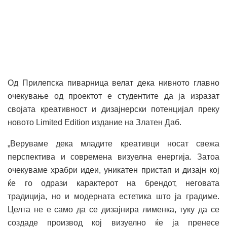
Од Прилепска пиварница велат дека нивното главно
очекување од проектот е студентите да ја изразат
својата креативност и дизајнерски потенцијал преку
новото Limited Edition издание на Златен Даб.
„Веруваме дека младите креативци носат свежа
перспектива и современа визуелна енергија. Затоа
очекуваме храбри идеи, уникатен пристап и дизајн кој
ќе го одрази карактерот на брендот, неговата
традиција, но и модерната естетика што ја градиме.
Целта не е само да се дизајнира лименка, туку да се
создаде производ кој визуелно ќе ја пренесе