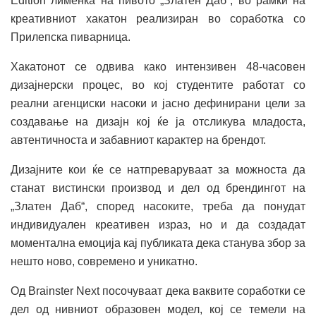
Edition лименка на пивото „Златен Даб“, во рамки на
креативниот хакатон реализиран во соработка со
Прилепска пиварница.
Хакатонот се одвива како интензивен 48-часовен
дизајнерски процес, во кој студентите работат со
реални агенциски насоки и јасно дефинирани цели за
создавање на дизајн кој ќе ја отсликува младоста,
автентичноста и забавниот карактер на брендот.
Дизајните кои ќе се натпреваруваат за можноста да
станат вистински прoизвод и дел од брендингот на
„Златен Даб“, според насоките, треба да понудат
индивидуален креативен израз, но и да создадат
моментална емоција кај публиката дека станува збор за
нешто ново, современо и уникатно.
Од Brainster Next посочуваат дека ваквите соработки се
дел од нивниот образовен модел, кој се темели на