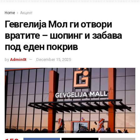
Home
Акцент
Гевгелија Мол ги отвори
вратите – шопинг и забава
под еден покрив
by
Admin0t
December 15, 2025