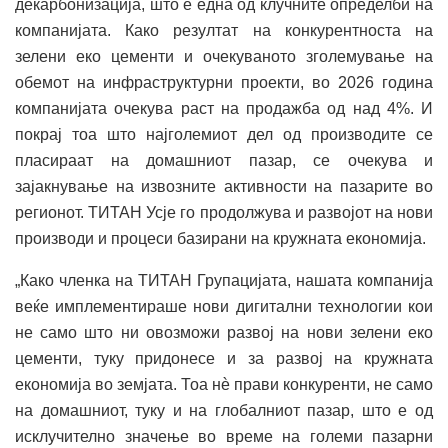
декарбонизација, што е една од клучните определби на
компанијата. Како резултат на конкурентноста на
зелени еко цементи и очекуваното зголемување на
обемот на инфраструктурни проекти, во 2026 година
компанијата очекува раст на продажба од над 4%. И
покрај тоа што најголемиот дел од производите се
пласираат на домашниот пазар, се очекува и
зајакнување на извозните активности на пазарите во
регионот. ТИТАН Усје го продолжува и развојот на нови
производи и процеси базирани на кружната економија.
„Како членка на ТИТАН Групацијата, нашата компанија
веќе имплементираше нови дигитални технологии кои
не само што ни овозможи развој на нови зелени еко
цементи, туку придонесе и за развој на кружната
економија во земјата. Тоа нѐ прави конкуренти, не само
на домашниот, туку и на глобалниот пазар, што е од
исклучително значење во време на големи пазарни