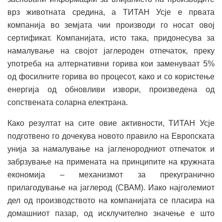
врз животната средина, а ТИТАН Усје е првата
компанија во земјата чии производи го носат овој
сертификат. Компанијата, исто така, придонесува за
намалување на својот јаглероден отпечаток, преку
употреба на алтернативни горива кои заменуваат 5%
од фосилните горива во процесот, како и со користење
енергија од обновливи извори, произведена од
сопствената соларна електрана.
Како резултат на сите овие активности, ТИТАН Усје
подготвено го дочекува новото правило на Европската
унија за намалување на јагленородниот отпечаток и
забрзување на примената на принципите на кружната
економија – механизмот за прекугранично
прилагодување на јаглерод (СВАМ). Иако најголемиот
дел од производството на компанијата се пласира на
домашниот пазар, од исклучително значење е што