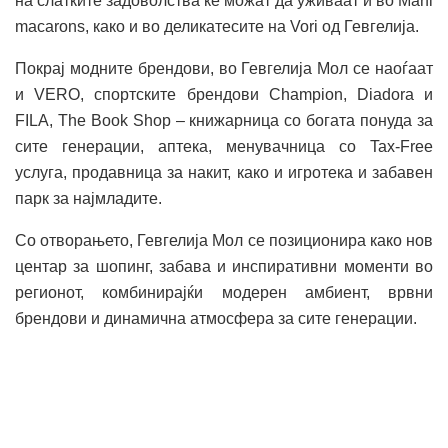
на слатките задоволства ќе можат да уживаат и во Marfi
macarons, како и во деликатесите на Vori од Гевгелија.
Покрај модните брендови, во Гевгелија Мол се наоѓаат
и VERO, спортските брендови Champion, Diadora и
FILA, The Book Shop – книжарница со богата понуда за
сите генерации, аптека, менувачница со Tax-Free
услуга, продавница за накит, како и игротека и забавен
парк за најмладите.
Со отворањето, Гевгелија Мол се позиционира како нов
центар за шопинг, забава и инспиративни моменти во
регионот, комбинирајќи модерен амбиент, врвни
брендови и динамична атмосфера за сите генерации.