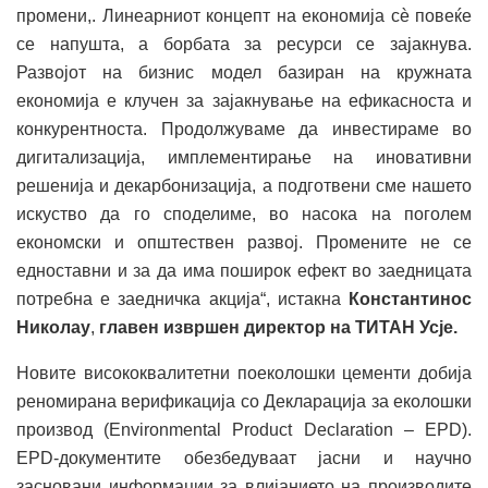
промени,. Линеарниот концепт на економија сѐ повеќе
се напушта, а борбата за ресурси се зајакнува.
Развојот на бизнис модел базиран на кружната
економија е клучен за зајакнување на ефикасноста и
конкурентноста. Продолжуваме да инвестираме во
дигитализација, имплементирање на иновативни
решенија и декарбонизација, а подготвени сме нашето
искуство да го споделиме, во насока на поголем
економски и општествен развој. Промените не се
едноставни и за да има поширок ефект во заедницата
потребна е заедничка акција“, истакна
Константинос
Николау
,
главен извршен директор на ТИТАН Усје.
Новите висококвалитетни поеколошки цементи добија
реномирана верификација со Декларација за еколошки
производ (Environmental Product Declaration – EPD).
EPD-документите обезбедуваат јасни и научно
засновани информации за влијанието на производите