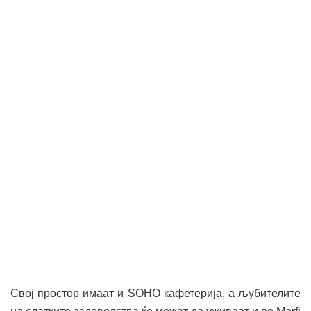
Свој простор имаат и SOHO кафетерија, а љубителите