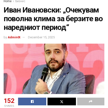
Home
Бизнис
Иван Ивановски: „Очекувам
поволна клима за берзите во
наредниот период“
by
Admin0t
December 15, 2025
152
SHARES