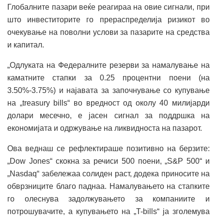
Глобалните пазари веќе реагираа на овие сигнали, при
што инвеститорите го прераспределија ризикот во
очекување на поволни услови за пазарите на средства
и капитал.
„Oдлуката на Федералните резерви за намалување на
каматните стапки за 0.25 процентни поени (на
3.50%-3.75%) и најавата за започнување со купување
на „treasury bills“ во вредност од околу 40 милијарди
долари месечно, е јасен сигнал за поддршка на
економијата и одржување на ликвидноста на пазарот.
Ова веднаш се рефлектираше позитивно на берзите:
„Dow Jones“ скокна за речиси 500 поени, „S&P 500“ и
„Nasdaq“ забележаа солиден раст, додека приносите на
обврзниците благо паднаа. Намалувањето на стапките
го олеснува задолжувањето за компаниите и
потрошувачите, а купувањето на „T-bills“ ја зголемува