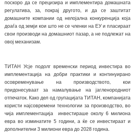
поскоро да се прецизира и имплементира домашната
регулатива, за, покрај другото, и да се заштитат
домашните компании од нелојална конкуренција која
доаѓа од земји кои што не се членки на ЕУ и пласираат
свои производи на домашниот пазар, а не подлежат на
овој механизам.
ТИТАН Усје подолг временски период инвестира во
имплементација на добри практики и континуирано
осовременување на производството, кои
придонесуваат за намалување на јагленородниот
отпечаток. Како дел од групацијата ТИТАН, компанијата
користи најсовремени технологии за производство, во
чија имплементација инвестираше околу 6 милиона
евра во изминатите 5 години, а ќе се инвестираат и
дополнителни 3 милиони евра до 2028 година.