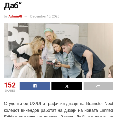
Даб“
by
Admin0t
December 15, 2025
152
SHARES
Студенти од UX/UI и графички дизајн на Brainster Next
колеџот викендов работат на дизајн на новата Limited