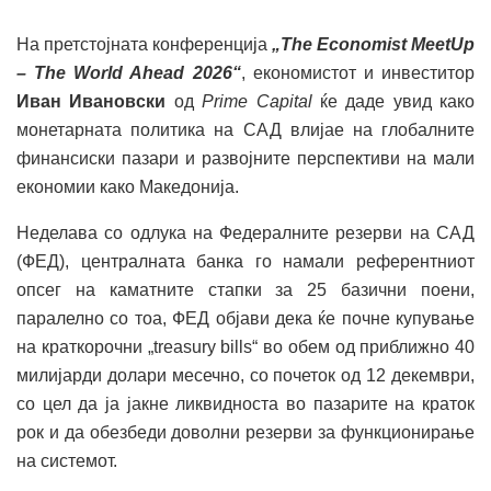
На претстојната конференција
„The Economist MeetUp
– The World Ahead 2026“
, економистот и инвеститор
Иван Ивановски
од
Prime Capital
ќе даде увид како
монетарната политика на САД влијае на глобалните
финансиски пазари и развојните перспективи на мали
економии како Македонија.
Неделава со одлука на Федералните резерви на САД
(ФЕД), централната банка го намали референтниот
опсег на каматните стапки за 25 базични поени,
паралелно со тоа, ФЕД објави дека ќе почне купување
на краткорочни „treasury bills“ во обем од приближно 40
милијарди долари месечно, со почеток од 12 декември,
со цел да ја јакне ликвидноста во пазарите на краток
рок и да обезбеди доволни резерви за функционирање
на системот.