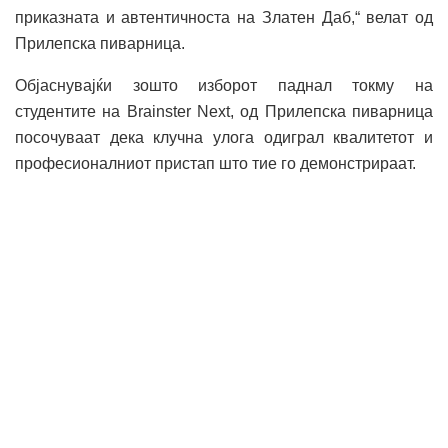
приказната и автентичноста на Златен Даб,“ велат од
Прилепска пиварница.
Објаснувајќи зошто изборот паднал токму на
студентите на Brainster Next, од Прилепска пиварница
посочуваат дека клучна улога одиграл квалитетот и
професионалниот пристап што тие го демонстрираат.