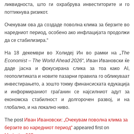
ликвидноста, што ги охрабрува инвеститорите и го
поттикнува ризикот.
Очекувам ова да создаде поволна клима за берзите во
наредниот период, особено ако инфлацијата продолжи
да се стабилизира.“
На 18 декември во Холидеј Ин во рамки на
„The
Economist – The World Ahead 2026“
, Иван Ивановски ќе
даде јасна и фокусирана слика за тоа како AI,
геополитиката и новите пазарни правила го обликуваат
инвестирањето, а зошто токму финансиската едукација
и информираниот граѓанин се најсилниот адут за
економска стабилност и долгорочен развој, и на
глобално, и на локално ниво.
The post
Иван Ивановски: „Очекувам поволна клима за
берзите во наредниот период“
appeared first on