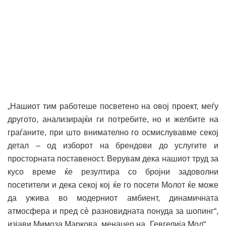
„Нашиот тим работеше посветено на овој проект, меѓу
другото, анализирајќи ги потребите, но и желбите на
граѓаните, при што внимателно го осмислувавме секој
детал – од изборот на брендови до услугите и
просторната поставеност. Верувам дека нашиот труд за
кусо време ќе резултира со бројни задоволни
посетители и дека секој кој ќе го посети Молот ќе може
да ужива во модерниот амбиент, динамичната
атмосфера и пред сè разновидната понуда за шопинг“,
изјави Мимоза Маркова, менаџер на „Гевгелија Мол“.