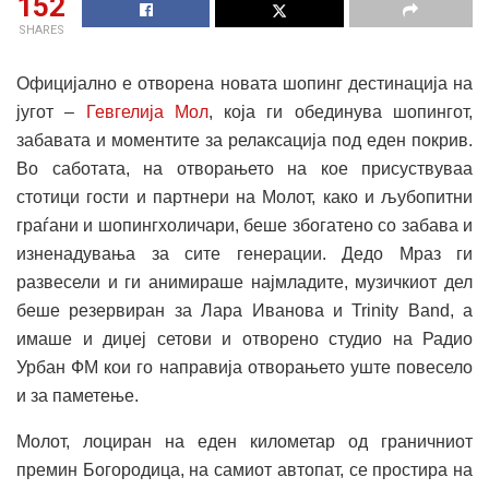
152
SHARES
Официјално е отворена новата шопинг дестинација на
југот –
Гевгелија Мол
, која ги обединува шопингот,
забавата и моментите за релаксација под еден покрив.
Во саботата, на отворањето на кое присуствуваа
стотици гости и партнери на Молот, како и љубопитни
граѓани и шопингхоличари, беше збогатено со забава и
изненадувања за сите генерации. Дедо Мраз ги
развесели и ги анимираше најмладите, музичкиот дел
беше резервиран за Лара Иванова и Trinity Band, а
имаше и диџеј сетови и отворено студио на Радио
Урбан ФМ кои го направија отворањето уште повесело
и за паметење.
Молот, лоциран на еден километар од граничниот
премин Богородица, на самиот автопат, се простира на