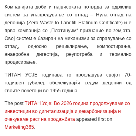
Компанијата доби и највисоката потврда за одржлив
систем за унапредување со отпад – Нула отпад на
депонија (Zero Waste to Landfill Platinum Certificate) и е
прва компанија со „Платинуим“ признание во земјата.
Овој систем е базиран на механизми за справување со
отпад, односно рециклирање, компостирање,
анаеробна дигестија, реупотреба и термално
процесирање.
ТИТАН УСЈЕ годинава го прославува својот 70-
годишен јубилеј, обележувајќи седум децении од
своите почетоци во 1955 година.
The post
ТИТАН Усје: Во 2026 година продолжуваме со
инвестиции во дигитализација и декарбонизација и
очекуваме раст на продажбата
appeared first on
Marketing365
.