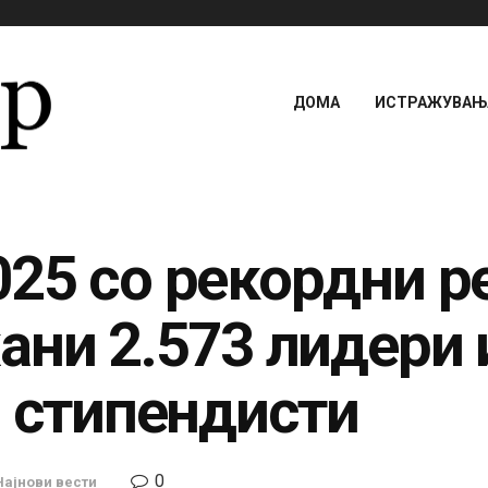
ДОМА
ИСТРАЖУВАЊА
25 со рекордни ре
ни 2.573 лидери и
0 стипендисти
0
Најнови вести