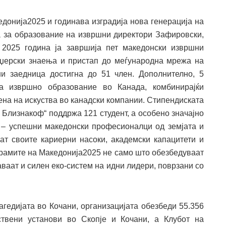
едонија2025 и годинава изградија нова генерација на
 за образование на извршни директори Зафировски,
2025 година ја завршија пет македонски извршни
аџерски знаења и пристап до меѓународна мрежа на
и заедница достигна до 51 член. Дополнително, 5
а извршно образование во Канада, комбинирајќи
ена на искуства во канадски компании. Стипендиската
 Близнакоф“ поддржа 121 студент, а особено значајно
 – успешни македонски професионалци од земјата и
јат своите кариерни насоки, академски капацитети и
грамите на Македонија2025 не само што обезбедуваат
ваат и силен еко-систем на идни лидери, поврзани со
агедијата во Кочани, организацијата обезбеди 55.356
твени установи во Скопје и Кочани, а Клубот на