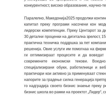
конкурентност, високо образование, научно-те
Паралелно, Македонија2025 продолжи контину
капитал преку програми насочени кон моде
лидерски компетенции. Преку Центарот за д
30 детални проценки на дигитална зрелост, 1
практична техничка поддршка за пет компан
решенија. Овие услуги им помогнаа на фирмит
ги оптимизираат процесите и да воведат 
современите економски текови. Воедн
специјализирани обуки, работилници и ве
практичари кои активно ја применуваат стекн
напорите за градење силна генерација прет
го надградија своето бизнис знаење преку 
бизнис школа во рамки на проектот „Лидер“, 