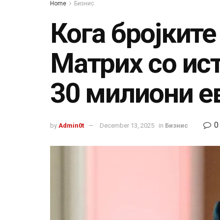
Home
Бизнис
Кога бројките
Матрих со ис
30 милиони е
0
by
Admin0t
December 13, 2025
in
Бизнис