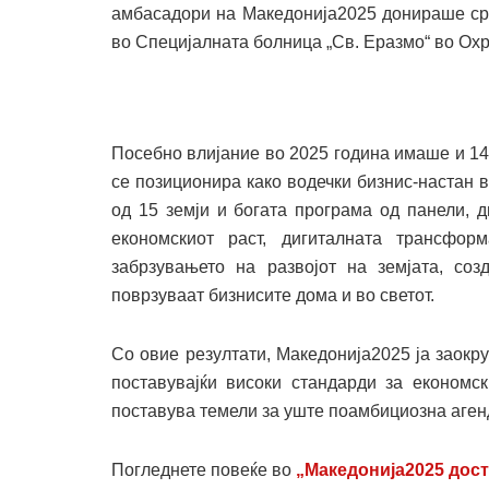
амбасадори на Македонија2025 донираше сре
во Специјалната болница „Св. Еразмо“ во Охр
Посебно влијание во 2025 година имаше и 14
се позиционира како водечки бизнис-настан в
од 15 земји и богата програма од панели, 
економскиот раст, дигиталната трансфор
забрзувањето на развојот на земјата, со
поврзуваат бизнисите дома и во светот.
Со овие резултати, Македонија2025 ја заокр
поставувајќи високи стандарди за економск
поставува темели за уште поамбициозна аген
Погледнете повеќе во
„Македонија2025 дост