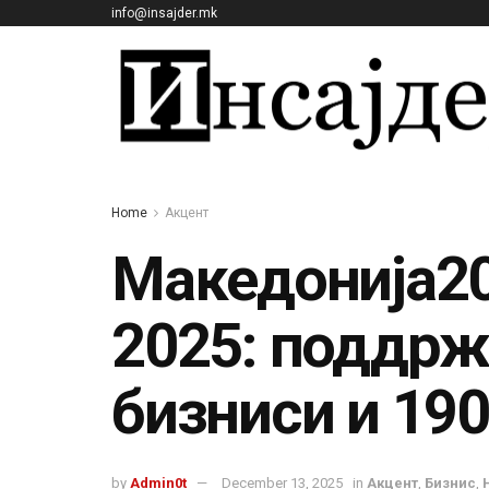
info@insajder.mk
Home
Акцент
Македонија20
2025: поддржа
бизниси и 19
by
Admin0t
December 13, 2025
in
Акцент
,
Бизнис
,