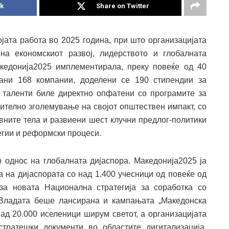
k
Share on Twitter
ојата работа во 2025 година, при што организацијата
на економскиот развој, лидерството и глобалната
акедонија2025 имплементирала, преку повеќе од 40
ани 168 компании, доделени се 190 стипендии за
 таленти биле директно опфатени со програмите за
чително зголемување на својот општествен импакт, со
вните тела и развиени шест клучни предлог-политики
егии и реформски процеси.
о однос на глобалната дијаспора. Македонија2025 ја
а на дијаспората со над 1.400 учесници од повеќе од
за новата Национална стратегија за соработка со
 Владата беше лансирана и кампањата „Македонска
над 20.000 иселеници ширум светот, а организацијата
тратешки документи во областите дигитализација,