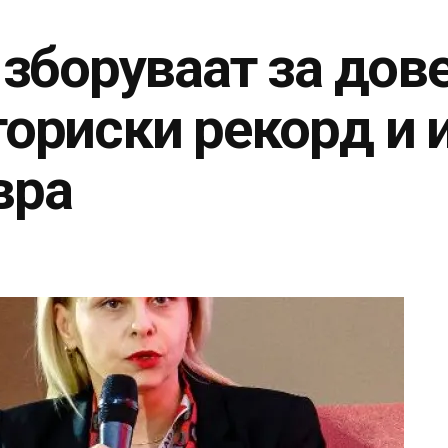
 зборуваат за дов
ториски рекорд и 
вра