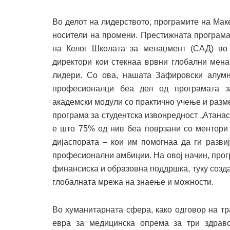
Во делот на лидерството, програмите на Мак
носители на промени. Престижната програма
на Келог Школата за менаџмент (САД) во 
директори кои стекнаа врвни глобални мен
лидери. Со ова, нашата Зафировски алумн
професионалци беа дел од програмата з
академски модули со практично учење и разм
програма за студентска извонредност „Атанас
е што 75% од нив беа поврзани со ментори
дијаспората – кои им помогнаа да ги разви
професионални амбиции. На овој начин, про
финансиска и образовна поддршка, туку созда
глобалната мрежа на знаење и можности.
Во хуманитарната сфера, како одговор на тр
евра за медицинска опрема за три здравс