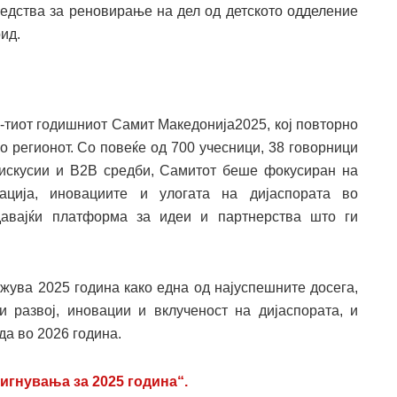
дства за реновирање на дел од детското одделение
ид.
-тиот годишниот Самит Македонија2025, кој повторно
о регионот. Со повеќе од 700 учесници, 38 говорници
дискусии и B2B средби, Самитот беше фокусиран на
мација, иновациите и улогата на дијаспората во
здавајќи платформа за идеи и партнерства што ги
ужува 2025 година како една од најуспешните досега,
и развој, иновации и вклученост на дијаспората, и
да во 2026 година.
игнувања за 2025 година“.