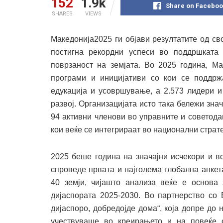
152
1.9k
Share on Faceboo
SHARES
VIEWS
Македонија2025 ги објави резултатите од св
постигна рекордни успеси во поддршката 
поврзаност на земјата. Во 2025 година, М
програми и иницијативи со кои се поддрж
едукација и усовршување, а 2.573 лидери и
развој. Организацијата исто така бележи зна
94 активни членови во управните и советода
кои веќе се интегрираат во национални страт
2025 беше година на значајни исчекори и в
спроведе првата и најголема глобална анкет
40 земји, чијашто анализа веќе е основа 
дијаспората 2025-2030. Во партнерство со
дијаспоро, добредојде дома“, која допре до 
учествуваше во креирањето и на повеќе с