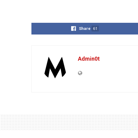
Share
61
Admin0t