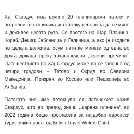
Хај Скардус има вкупно 20 планинарски патеки и
потребни се отприлика исто толку денови за да се мине
и доживее целата рута. Се протега на Шар Планина,
Кораб, Дешат, Јабланица и Галичица, а ако ја изодите
по целата должина, осум пати ќе минете од една во
друга држава преку таканаречени „зелени премини“.
Патешествието по Хај Скардус може да се започне од
четири градови – Тетово и Охрид во Северна
Македонија, Призрен во Косово или Пешкопеја во
Албанија.
Патеката чие име потекнува од латинскиот назив
Скардус, што во превод значи „шарена планина“, во
2022 година беше прогласена за најдобар европски
туристички проект од British Travel Writers Guild.