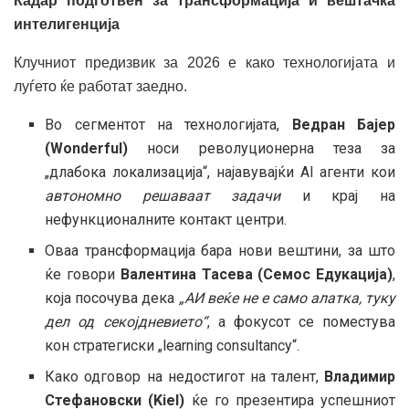
Кадар подготвен за трансформација и
вештачка
интелигенција
Клучниот предизвик за 2026 е како технологијата и
луѓето ќе работат заедно.
Во сегментот на технологијата,
Ведран Бајер
(Wonderful)
носи револуционерна теза за
„длабока локализација“, најавувајќи AI агенти кои
автономно решаваат задачи
и крај на
нефункционалните контакт центри.
Оваа трансформација бара нови вештини, за што
ќе говори
Валентина Тасева (Семос Едукација)
,
која посочува дека
„АИ веќе не е само алатка, туку
дел од секојдневието“
, а фокусот се поместува
кон стратегиски „learning consultancy“.
Како одговор на недостигот на талент,
Владимир
Стефановски (Kiel)
ќе го презентира успешниот