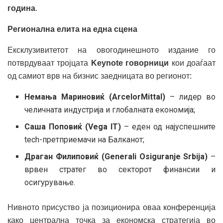
година
.
Регионална елита на една сцена
Ексклузивитетот на овогодинешното издание го
потврдуваат тројцата
Keynote говорници
кои доаѓаат
од самиот врв на бизнис заедницата во регионот:
Немања Мариновиќ (ArcelorMittal)
– лидер во
челичната индустрија и глобалната економија;
Саша Поповиќ (Vega IT)
– еден од најуспешните
tech-претприемачи на Балканот;
Драган Филиповиќ (Generali Osiguranje Srbija)
–
врвен стратег во секторот финансии и
осигурување.
Нивното присуство ја позиционира оваа конференција
како централна точка за економска стратегија во