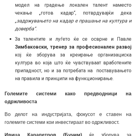
модел на градење локален талент наместо
чекање „готов кадар“, потврдувајќи дека
„задржувањето на кадар е прашање на култура и
доверба“
.
За талентите и луѓето ќе се осврне и Павле
Зимбаковски, тренер за професионален развој
кој ќе зборува за креирање организациска
култура во која што ќе чувствуваат вработените
припадност, но и за потребата на поставувањето
на правила и принципи на функционирање.
Големите системи како предводници на
одржливоста
Во делот на индустријата, фокусот е ставен на
големите системи кои инвестираат во одржливост.
Ивица Карапетров (Бучим)
ќе зборува за