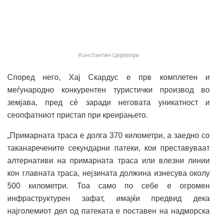
Константин Циривири
Според него, Хај Скардус е прв комплетен и
меѓународно конкурентен туристички производ во
земјава, пред сè заради неговата уникатност и
сеопфатниот пристап при креирањето.
„Примарната траса е долга 370 километри, а заедно со
таканаречените секундарни патеки, кои преставуваат
алтернативи на примарната траса или влезни линии
кон главната траса, нејзината должина изнесува околу
500 километри. Тоа само по себе е огромен
инфраструктурен зафат, имајќи предвид дека
најголемиот дел од патеката е поставен на надморска