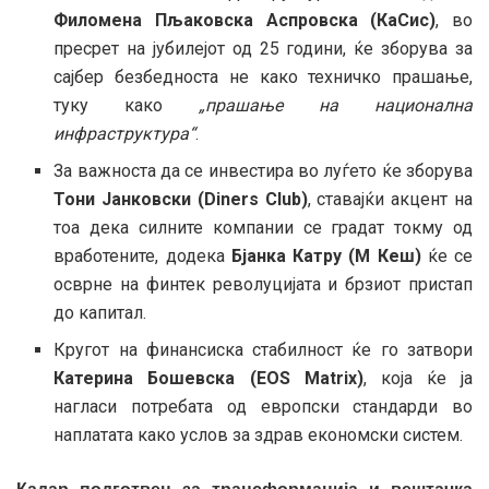
Филомена Пљаковска Аспровска (КаСис)
, во
пресрет на јубилејот од 25 години, ќе зборува за
сајбер безбедноста не како техничко прашање,
туку како
„прашање на национална
инфраструктура“
.
За важноста да се инвестира во луѓето ќе зборува
Тони Јанковски (Diners Club)
, ставајќи акцент на
тоа дека силните компании се градат токму од
вработените, додека
Бјанка Катру (М Кеш)
ќе се
осврне на финтек револуцијата и брзиот пристап
до капитал.
Кругот на финансиска стабилност ќе го затвори
Катерина Бошевска (EOS Matrix)
, која ќе ја
нагласи потребата од европски стандарди во
наплатата како услов за здрав економски систем.