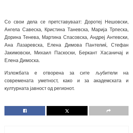
Со свои дела се претставуваат: Доротеј Нешовски,
Ангела Савеска, Кристина Таневска, Марија Трпеска,
Дорина Тенева, Мартина Спасовска, Андреј Антевски,
Ана Лазаревска, Елена Димова Пантелиќ, Стефан
Јакимовски, Михаил Паскоски, Беркант Хасаничај и
Елена Димоска.
Изложбата е отворена за сите љубители на
современата уметност, како и за академската и
културната јавност од регионот.