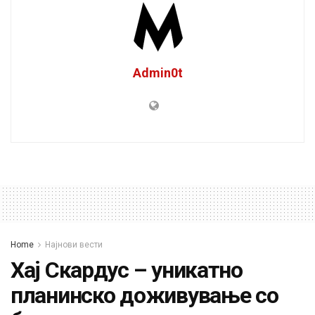
Admin0t
Home
Најнови вести
Хај Скардус – уникатно
планинско доживување со