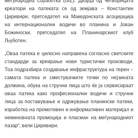
меѓународна соработка (GIZ). Двајца од четворицата
креатори на патеката се од земјава – Константин
Циривири, претседател на Македонската асоцијација
на интернационални водичи во планина и Јован
Божиноски, претседател на Планинарскиот клуб
Љуботен.
„Оваа патека е целосно направена согласно светските
стандарди за креирање нови туристички производи.
Тоа подразбира создавање инфраструктура на терен –
самата патека и сместувачките точки по нејзината
должина, обука на стручни лица што ќе ја сервисираат
оваа патека како професионални водичи и стручни
лица за поставување и одржување планински патеки,
изработка на промотивен и информативен материјал и
неминовната промоција и пласман на меѓународниот
пазар“, вели Циривири.