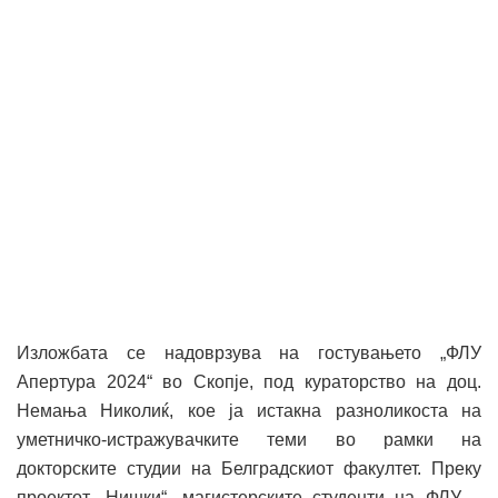
Изложбата се надоврзува на гостувањето „ФЛУ
Апертура 2024“ во Скопје, под кураторство на доц.
Немања Николиќ, кое ја истакна разноликоста на
уметничко-истражувачките теми во рамки на
докторските студии на Белградскиот факултет. Преку
проектот „Нишки“, магистерските студенти на ФЛУ –