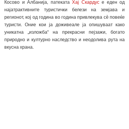
Косово и Албанија, патеката
Хај Скардус
е еден од
најатрактивните туристички белези на земјава и
регионот, кој од година во година привлекува сè повеќе
туристи. Оние кои ја доживеале ја опишуваат како
уникатна „изложба“ на прекрасни пејзажи, богато
природно и културно наследство и неодолива рута на
вкусна храна.