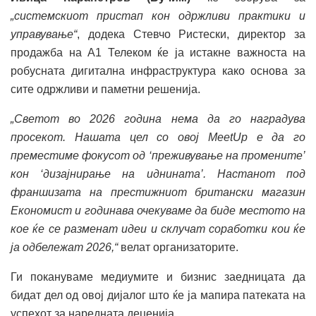
„
системскиот пристап кон одржливи практики и
управување“
, додека Стевчо Ристески, директор за
продажба на A1 Телеком ќе ја истакнe важноста на
робусната дигитална инфраструктура како основа за
сите одржливи и паметни решенија.
„Светот во 2026 година нема да го наградува
просекот. Нашата цел со овој MeetUp е да го
преместиме фокусот од ‘преживување на промените’
кон ‘дизајнирање на иднината’. Настанот под
франшизата на престижниот британски магазин
Економист и годинава очекуваме да биде местото на
кое ќе се разменат идеи и склучат соработки кои ќе
ја одбележат 2026,“
велат организаторите.
Ги покануваме медиумите и бизнис заедницата да
бидат дел од овој дијалог што ќе ја мапира патеката на
успехот за наредната деценија.