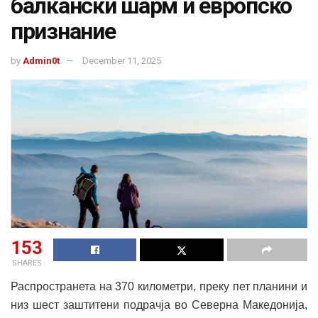
балкански шарм и европско
признание
by
Admin0t
December 11, 2025
153
SHARES
Распространета на 370 километри, преку пет планини и
низ шест заштитени подрачја во Северна Македонија,