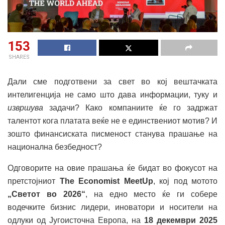
153
SHARES
Дали сме подготвени за свет во кој вештачката
интелигенција не само што дава информации, туку и
извршува
задачи? Како компаниите ќе го задржат
талентот кога платата веќе не е единствениот мотив? И
зошто финансиската писменост станува прашање на
национална безбедност?
Одговорите на овие прашања ќе бидат во фокусот на
претстојниот
The Economist MeetUp
, кој под мотото
„Светот во 2026“
, на едно место ќе ги собере
водечките бизнис лидери, иноватори и носители на
одлуки од Југоисточна Европа, на
18 декември 2025