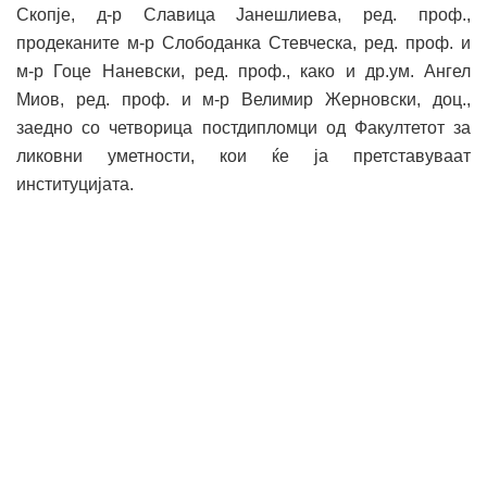
Скопје, д-р Славица Јанешлиева, ред. проф.,
продеканите м-р Слободанка Стевческа, ред. проф. и
м-р Гоце Наневски, ред. проф., како и др.ум. Ангел
Миов, ред. проф. и м-р Велимир Жерновски, доц.,
заедно со четворица постдипломци од Факултетот за
ликовни уметности, кои ќе ја претставуваат
институцијата.