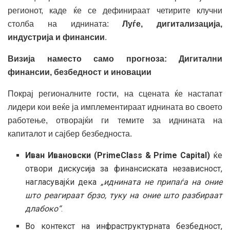
регионот, каде ќе се дефинираат четирите клучни
столба на иднината:
Луѓе,
дигитализација,
индустрија и
финансии
.
Визија наместо само прогноза: Дигитални
финансии, безбедност и иновации
Покрај регионалните гости, на сцената ќе настапат
лидери кои веќе ја имплементираат иднината во своето
работење, отворајќи ги темите за иднината на
капиталот и сајбер безбедноста.
Иван Ивановски (PrimeClass & Prime Capital)
ќе
отвори дискусија за финансиската независност,
нагласувајќи дека
„иднината не припаѓа на оние
што реагираат брзо, туку на оние што разбираат
длабоко“
.
Во контекст на инфраструктурната безбедност,