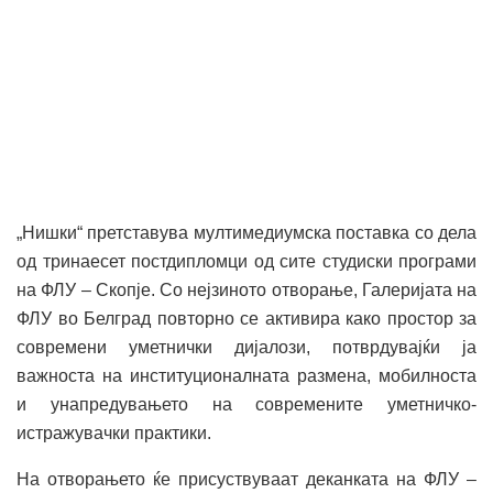
„Нишки“ претставува мултимедиумска поставка со дела
од тринаесет постдипломци од сите студиски програми
на ФЛУ – Скопје. Со нејзиното отворање, Галеријата на
ФЛУ во Белград повторно се активира како простор за
современи уметнички дијалози, потврдувајќи ја
важноста на институционалната размена, мобилноста
и унапредувањето на современите уметничко-
истражувачки практики.
На отворањето ќе присуствуваат деканката на ФЛУ –