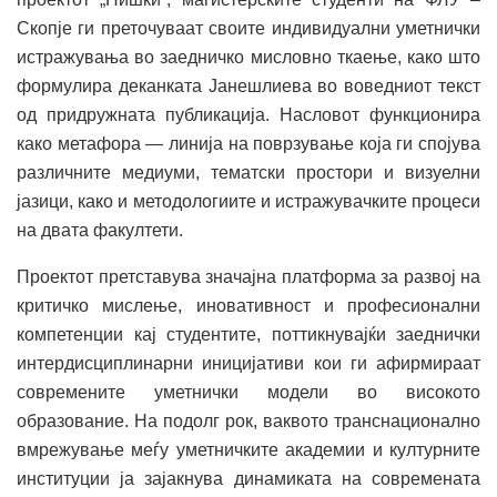
Скопје ги преточуваат своите индивидуални уметнички
истражувања во заедничко мисловно ткаење, како што
формулира деканката Јанешлиева во воведниот текст
од придружната публикација. Насловот функционира
како метафора — линија на поврзување која ги спојува
различните медиуми, тематски простори и визуелни
јазици, како и методологиите и истражувачките процеси
на двата факултети.
Проектот претставува значајна платформа за развој на
критичко мислење, иновативност и професионални
компетенции кај студентите, поттикнувајќи заеднички
интердисциплинарни иницијативи кои ги афирмираат
современите уметнички модели во високото
образование. На подолг рок, ваквото транснационално
вмрежување меѓу уметничките академии и културните
институции ја зајакнува динамиката на современата