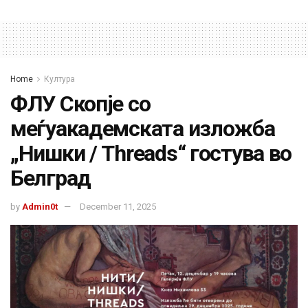
Home
Култура
ФЛУ Скопје со
меѓуакадемската изложба
„Нишки / Threads“ гостува во
Белград
by
Admin0t
December 11, 2025