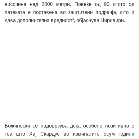
височина над 2000 метри. Повеќе од 90 отсто од
патеката е поставена во заштитени подрачја, што ѝ
дава дополнителна вредност“, објаснува Циривири.
Божиноски се надоврзува дека особено позитивно е
тоа што Хај Скардус во изминатите осум години