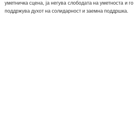
уметничка сцена, ја негува слободата на уметноста и го
поддржува духот на солидарност и заемна поддршка.