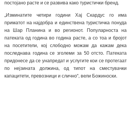
постојано расте и се развива како туристички бренд.
„Изминатите четири години Хај Скардус го има
приматот на најдобра и единствена туристичка понуда
на Шар Планина и во регионот. Популарноста на
патеката од година во година расте, а со тоа и бројот
на посетители, кој слободно можам да кажам дека
последнава година се зголеми за 50 отсто. Патеката
придонесе да се унапредат и услугите кои се протегаат
по нејзината должина, од типот на сместувачки
капацитети, превозници и слично“, вели Божиноски.