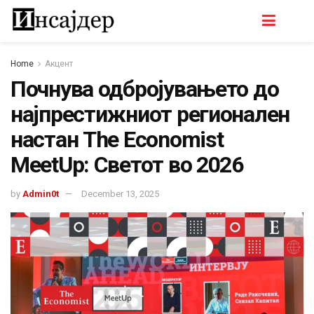
Home
Акцент
Почнува одбројувањето до
најпрестижниот регионален
настан The Economist
MeetUp: Светот во 2026
by
Admin0t
December 13, 2025