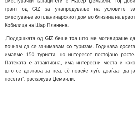
сместувачки капацитети е Насер Џемаили. Тој доби
грант од GIZ за унапредување на условите за
сместување во планинарскиот дом во близина на врвот
Кобилица на Шар Планина.
„Поддршката од GIZ беше тоа што ме мотивираше да
почнам да се занимавам со туризам. Годинава досега
имавме 150 туристи, но интересот постојано расте.
Патеката е атрактивна, има интересни места и како
што се дознава за неа, сè повеќе луѓе доаѓаат да ја
посетат“, раскажува Џемаили.