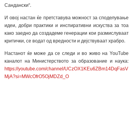
Сандански“.
И овој настан ќе претставува можност за споделување
идеи, добри практики и инспиративни искуства за тоа
како заедно да создадеме генерации кои размислуваат
критички, се водат од вредности и дејствуваат храбро.
Настанот ќе може да се следи и во живо на YouTube
каналот на Министерството за образование и наука:
https://youtube.com/channel/UCzOX1KEu6ZBm14DqFasV
MjA?si=MWcOfrO5OjMDZd_O