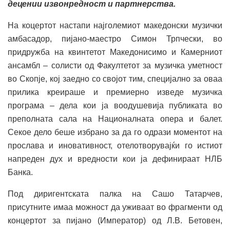
децении извонредност и партнерства.
На коцертот настапи најголемиот македонски музички
амбасадор, пијано-маестро Симон Трпчески, во
придружба на квинтетот Македонисимо и Камерниот
ансамбл – солисти од Факултетот за музичка уметност
во Скопјe, кој заедно со својот тим, специјално за оваа
прилика креираше и премиерно изведе музичка
програма – дела кои ја воодушевија публиката во
преполната сала на Националната опера и балет.
Секое дело беше избрано за да го одрази моментот на
прослава и иновативност, отелотворувајќи го истиот
напреден дух и вредности кои ја дефинираат НЛБ
Банка.
Под диригентската палка на Сашо Татарчев,
присутните имаа можност да уживаат во фрагменти од
концертот за пијано (Император) од Л.В. Бетовен,