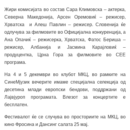
Жири комисијата во состав Сара Климовска – актерка,
Северна Македонија, Арсен Оремовиќ – режисер,
Хрватска и Алеш Павлин – режисер. Словенија ќе
одлучува за филмовите во Официјална конкуренција, а
Ана Опачиќ – режисерка, Хрватска, Фатос Бериша –
режисер, Албанија и Јасмина Карајловиќ –
продуцентка, Црна Гора за филмовите во СЕЕ
програма.
На 4 и 5 декември во клубот МКЦ, во рамките на
СинеМјузик вечерите имаме специјална селекција од
десетина млади европски бендови, поддржани од
Лајвјуроп програмата. Влезот за концертите е
бесплатен.
Фестивалот ќе се случува во просториите на МКЦ, во
кино Фросина и Дансинг салата 25 мај.