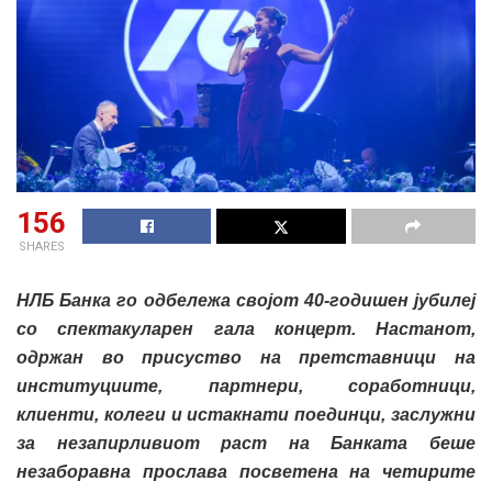
156
SHARES
НЛБ Банка
го одбележа својот 40-годишен јубилеј
со спектакуларен гала концерт
. Настанот,
одржан во присуство на
претставници на
институциите, партнери,
соработници,
клиенти
, колеги и истакнати поединци, заслужни
за незапирливиот раст на Банката беше
незаборавна прослава
посветена на четирите