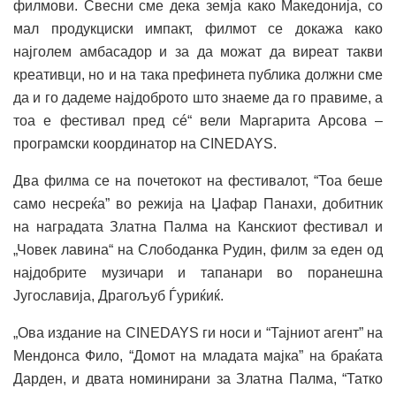
филмови. Свесни сме дека земја како Македонија, со
мал продукциски импакт, филмот се докажа како
најголем амбасадор и за да можат да виреат такви
креативци, но и на така префинета публика должни сме
да и го дадеме најдоброто што знаеме да го правиме, а
тоа е фестивал пред сé“ вели Маргарита Арсова –
програмски координатор на CINEDAYS.
Два филма се на почетокот на фестивалот, “Тоа беше
само несреќа” во режија на Џафар Панахи, добитник
на наградата Златна Палма на Канскиот фестивал и
„Човек лавина“ на Слободанка Рудин, филм за еден од
најдобрите музичари и тапанари во поранешна
Југославија, Драгољуб Ѓуриќиќ.
„Ова издание на CINEDAYS ги носи и “Тајниот агент” на
Мендонса Фило, “Домот на младата мајка” на браќата
Дарден, и двата номинирани за Златна Палма, “Татко