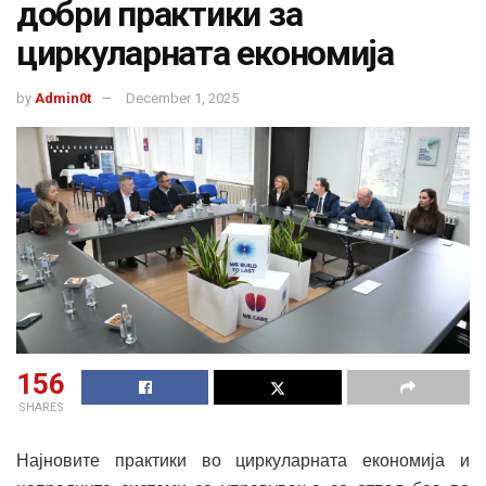
добри практики за
циркуларната економија
by
Admin0t
December 1, 2025
156
SHARES
Најновите практики во циркуларната економија и