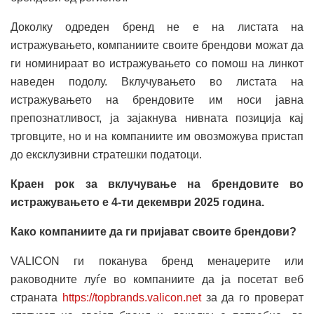
Доколку одреден бренд не е на листата на
истражувањето, компаниите своите брендови можат да
ги номинираат во истражувањето со помош на линкот
наведен подолу. Вклучувањето во листата на
истражувањето на брендовите им носи јавна
препознатливост, ја зајакнува нивната позиција кај
трговците, но и на компаниите им овозможува пристап
до ексклузивни стратешки податоци.
Краен рок за вклучување на брендовите во
истражувањето е 4-ти декември 2025 година.
Како компаниите да ги пријават своите брендови?
VALICON ги поканува бренд менаџерите или
раководните луѓе во компаниите да ја посетат веб
страната
https://topbrands.valicon.net
за да го проверат