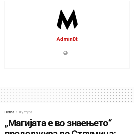
Admin0t
Home
Култура
„Магијата е во знаењето“
продолжува во Струмица: