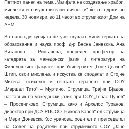
Петтиот панел на тема „Магијата на создавање храбри,
мислечки и сочувствителни личности“ ќе се одржи во
недела, 30 ноември, во 11 часот во струмичкиот Дом на
АРМ.
Во панел-дискусијата ќе учествуваат министерката за
образование и наука проф. д-р Весна Јаневска, Ана
Витанова – Рингачева, вонреден професор на
катедрата за македонски јазик и литература на
Филолошкиот факултет при Универзитет „Гоце Делчев“
Штип, свои мислења и искуства ќе споделат и Стојне
Митева, психолог и гешталт терапевт при ООУ
„Маршал Тито“ – Муртино, Струмица, Трајче Бјадов,
наставник по македонски јазик при ООУ „Герас Цунев“
– Просениково, Струмица, како и Архелос Туранов,
директор при ДСУ РЦСОО „Никола Карев“ од Струмица
и Мери Доневска Костуранова, родител и претседател
на Совет на родители при струмичкото СОУ „Јане