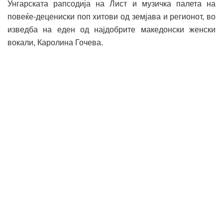
Унгарската рапсодија на Лист и музичка палета на
повеќе-децениски поп хитови од земјава и регионот, во
изведба на еден од најдобрите македонски женски
вокали, Каролина Гочева.