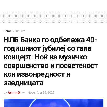
Home
Акцент
НЛБ Банка го одбележа 40-
годишниот јубилеј со гала
концерт: Ноќ на музичко
совршенство и посветеност
кон извонредност и
заедницата
by
Admin0t
November 29, 2025