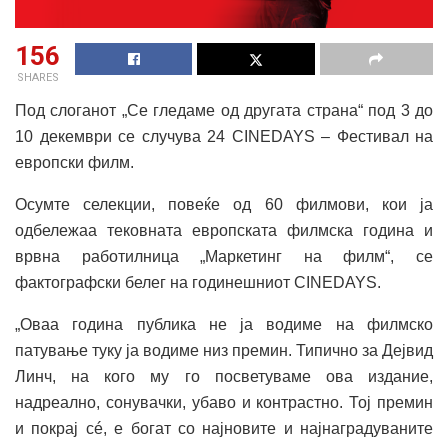
156
SHARES
Под слоганот „Се гледаме од другата страна“ под 3 до
10 декември се случува 24 CINEDAYS – Фестивал на
европски филм.
Осумте селекции, повеќе од 60 филмови, кои ја
одбележаа тековната европската филмска година и
врвна работилница „Маркетинг на филм“, се
фактографски белег на годинешниот CINEDAYS.
„Оваа година публика не ја водиме на филмско
патување туку ја водиме низ премин. Типично за Дејвид
Линч, на кого му го посветуваме ова издание,
надреално, сонувачки, убаво и контрастно. Тој премин
и покрај сé, е богат со најновите и најнаградуваните