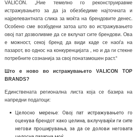
VALICON. „Ние темелно го реконструиравме
истражувањето за да ја обезбедиме најточната и
најрелевантната слика за моќта на брендовите денес.
Особено сме возбудени затоа што во истражувањето
овој пат дозволивме да се вклучат сите брендови. Ова
е можност, секој бренд да види каде се наоѓа на
пазарот, во однос на конкуренцијата , но и да ги стекне
потребните сознанија за свој понатамошен раст.“
Што е ново во истражувањето VALICON TOP
BRANDS?
Единствената регионална листа која се базира на
напредни податоци:
Целосно мерење: Овој пат истражувањето го
оценува брендот како целина, вклучувајќи ги сите
негови проширувања, за да се долови неговата
целосна пазарна моќ.