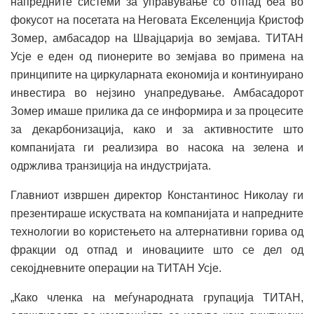
напредните системи за управување со отпад беа во
фокусот на посетата на Неговата Екселенција Кристоф
Зомер, амбасадор на Швајцарија во земјава. ТИТАН
Усје е еден од пионерите во земјава во примена на
принципите на циркуларната економија и континуирано
инвестира во нејзино унапредување. Амбасадорот
Зомер имаше прилика да се информира и за процесите
за декарбонизација, како и за активностите што
компанијата ги реализира во насока на зелена и
одржлива транзиција на индустријата.
Главниот извршен директор Константинос Николау ги
презентираше искуствата на компанијата и напредните
технологии во користењето на алтернативни горива од
фракции од отпад и иновациите што се дел од
секојдневните операции на ТИТАН Усје.
„Како членка на меѓународната групација ТИТАН,