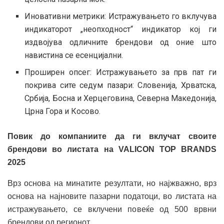
Иновативни метрики: Истражувањето го вклучува
индикаторот „неопходност“ индикатор кој ги
издвојува одличните брендови од оние што
навистина се есенцијални.
Проширен опсег: Истражувањето за прв пат ги
покрива сите седум пазари: Словенија, Хрватска,
Србија, Босна и Херцеговина, Северна Македонија,
Црна Гора и Косово.
Повик до компаниите да ги вклучат своите
брендови во листата на VALICON TOP BRANDS
2025
Врз основа на минатите резултати, но најжважно, врз
основа на најновите пазарни податоци, во листата на
истражувањето, се вклучени повеќе од 500 врвни
брендови од регионот.