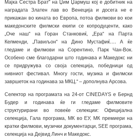
Мајка Сестра Брат” на Џим Џармуш кој е добитник на
наградата Златен лав во Венеција и досега не е
прикажан во кината во Европа, потоа филмови во кои
македонските филмски екипи се копродуценти, како
„Оче наш“ на Горан Станковиќ, „Ера“ на Парта
Келменди, „Павиљон“ на Дино Мустафиќ…. А ќе
гледаме и филмови на Сорентино, Парк Чан-Вок.
Особено сме благодарни што годинава и Македокс ни
се придружува со своја селекција, победници од
нивниот фестивал. Многу гости, музика и филмски
завршеток на годинава за МКЦ.“ – дополнува Арсова.
Селектор на програмата на 24-от CINEDAYS е Бернд
Будер и годинава ќе ги гледаме филмовите
структурирани во повеќе селекции: Официјална
селекција, Гала програма, МК во ЕУ, МК премиери на
кратки филмови, музички документарци, SEE програма,
селекција на Дејвид Линч и Македокс.