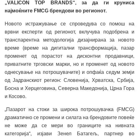
„VALICON TOP BRANDS“, за да ги крунисa
најмоќните FMCG брендови во регионот.
Новото истражување се спроведува со помош на
врвни експерти од регионот, вклучува подобрена и
транспарентна методологија дизајнирана за новото
време (време на дигитални трансформација, пазар
променет од порастот на дисконтни продавници,
приватните трговски марки, но и променет од новото
однесување на потрошувачите) и опфаќа седум земји
од Јадранскиот регион: Словенија, Хрватска, Србија,
Босна и Херцеговина, Северна Македонија, Црна Гора
и Косово.
„Пазарот на стоки за широка потрошувачка (FMCG)
драматично се промени и силата на брендовите повеќе
не може да се мери во границите на нивната
категорија“, изјави Зенел Батагељ, партнер во