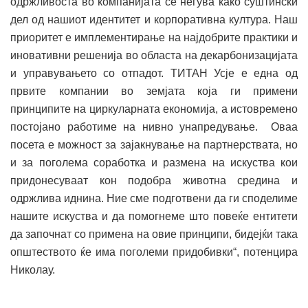
одржливоста во компанијата се негува како суштински
дел од нашиот идентитет и корпоративна култура. Наш
приоритет е имплементирање на најдобрите практики и
иновативни решенија во областа на декарбонизацијата
и управувањето со отпадот. ТИТАН Усје е една од
првите компании во земјата која ги примени
принципите на циркуларната економија, а истовремено
постојано работиме на нивно унапредување. Оваа
посета е можност за зајакнување на партнерствата, но
и за поголема соработка и размена на искуства кои
придонесуваат кон подобра животна средина и
одржлива иднина. Ние сме подготвени да ги споделиме
нашите искуства и да помогнеме што повеќе ентитети
да започнат со примена на овие принципи, бидејќи така
општеството ќе има поголеми придобивки“, потенцира
Николау.