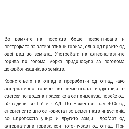
Во рамките на посетата беше презентирана и
постројката за алтернативни горива, една од првите од
овој вид во земјата. Употребата на алтернативните
горива во голема мерка придонесува за поголема
декарбонизација во земјата.
Користењето на отпад и преработки од отпад како
алтернативно гориво во цементната индустрија е
светски потврдена праска коjа се применува повеќе од
50 години во ЕУ и САД. Во моментов над 40% од
енергенсите што се користат во цементната индустрија
во Европската унија и другите земји доаѓаат од
алтернативни горива кои потекнуваат од отпад. При