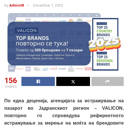
by
Admin0t
December 1, 2025
156
SHARES
По една деценија, агенцијата за истражување на
пазарот во Јадранскиот регион – VALICON,
повторно го спроведувa референтното
истражување за мерење на моќта на брендовите