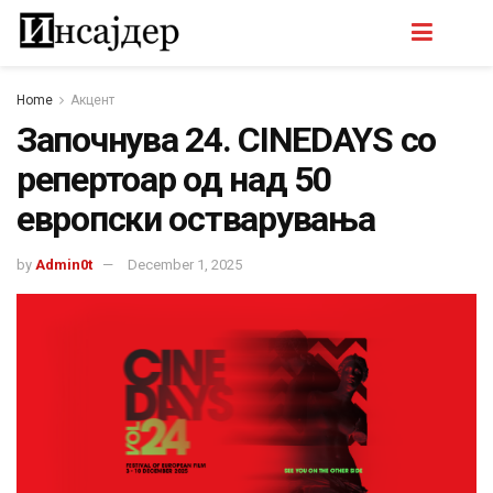
Home
Акцент
Започнува 24. CINEDAYS со
репертоар од над 50
европски остварувања
by
Admin0t
December 1, 2025