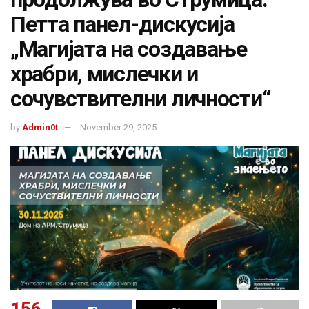
Петта панел-дискусија
„Магијата на создавање
храбри, мислечки и
сочувствителни личности“
by
Admin0t
November 29, 2025