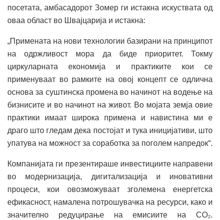
посетата, амбасадорот Зомер ги истакна искуствата од
оваа област во Швајцарија и истакна:
„Примената на нови технологии базирани на принципот
на одржливост мора да биде приоритет. Токму
циркуларната економија и практиките кои се
применуваат во рамките на овој концепт се одлична
основа за суштинска промена во начинот на водење на
бизнисите и во начинот на живот. Во мојата земја овие
практики имаат широка примена и навистина ми е
драго што гледам дека постојат и тука иницијативи, што
упатува на можност за соработка за поголем напредок“.
Компанијата ги презентираше инвестициите направени
во модернизација, дигитализација и иновативни
процеси, кои овозможуваат зголемена енергетска
ефикасност, намалена потрошувачка на ресурси, како и
значително редуцирање на емисиите на CO₂.