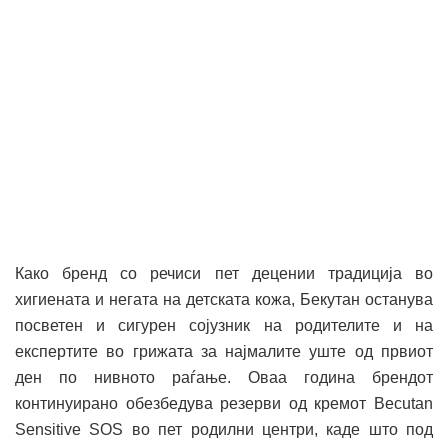
Како бренд со речиси пет децении традиција во
хигиената и негата на детската кожа, Бекутан останува
посветен и сигурен сојузник на родителите и на
експертите во грижата за најмалите уште од првиот
ден по нивното раѓање. Оваа година брендот
континуирано обезбедува резерви од кремот Becutan
Sensitive SOS во пет родилни центри, каде што под