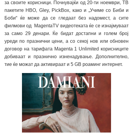
за своите корисници. Почнувајќи од 20-ти ноември, ТВ
пакетите HBO, Gley, PickBox, како и „Учиме со Биби и
Боби“ ќе може да се гледаат без надомест, а сите
филмови од MagentaTV видеотеката ќе се изнајмуваат
за само 29 денари. Ќе бидат достапни и голем број
уреди по празнични цени, а со секој нов или обновен
договор на тарифата Magenta 1 Unlimited корисниците
добиваат и празнично изненадување. Дополнително,
тие ќе можат да активираат и 5 GB роаминг интернет.