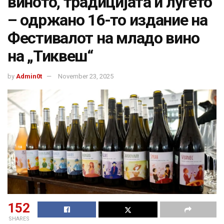
виното, традицијата и луѓето
– одржано 16-то издание на
Фестивалот на младо вино
на „Тиквеш“
by
Admin0t
November 23, 2025
152
SHARES