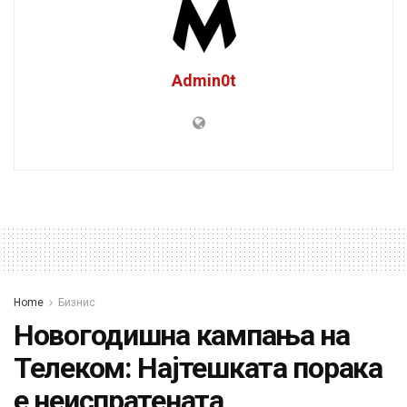
Admin0t
Home
Бизнис
Новогодишна кампања на
Телеком: Најтешката порака
е неиспратената