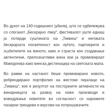
Во духот на 140-годишниот јубилеј, што се одбележува
со слоганот
„Бескрајно твој“
, фестивалот уште еднаш
ја потврди суштината на „Тиквеш“ и неговата
бескрајната посветеност кон луѓето, партнерите и
љубителите на виното, како и страста кон создавање
автентични, препознатливи вина кои ја промовираат
Македонија како винска дестинација на светската мапа.
Во рамки на настанот беше промовирано новото,
ребрендирано портфолио на жестоки пијалаци на
„Тиквеш“, кое е резултат на постојаните активности на
винарницата за развој на нови производи и
воведување новитети во согласност со најновите
пазарни трендови и вкусови на потрошувачите.