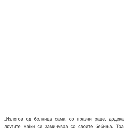
„Излегов од болница сама, со празни раце, додека
другите мајки си заминуваа со своите бебиња. Тоа