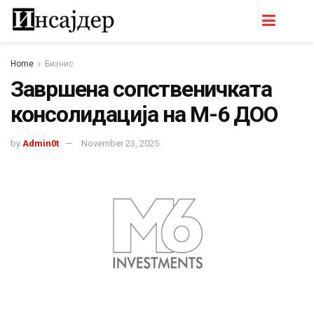
Home
Бизнис
Завршена сопственичката
консолидација на М-6 ДОО
by
Admin0t
November 23, 2025