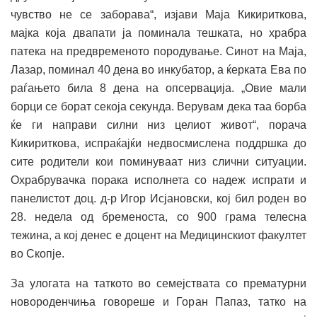
чувство не се заборава“, изјави Маја Кикириткова,
мајка која двапати ја поминала тешката, но храбра
патека на предвременото породување. Синот на Маја,
Лазар, поминал 40 дена во инкубатор, а ќерката Ева по
раѓањето била 8 дена на опсервација. „Овие мали
борци се борат секоја секунда. Верувам дека таа борба
ќе ги направи силни низ целиот живот“, порача
Кикириткова, испраќајќи недвосмислена поддршка до
сите родители кои поминуваат низ слични ситуации.
Охрабрувачка порака исполнета со надеж испрати и
панелистот доц. д-р Игор Исјановски, кој бил роден во
28. недела од бременоста, со 900 грама телесна
тежина, а кој денес е доцент на Медицинскиот факултет
во Скопје.
За улогата на таткото во семејствата со прематурни
новороденчиња говореше и Горан Папаз, татко на