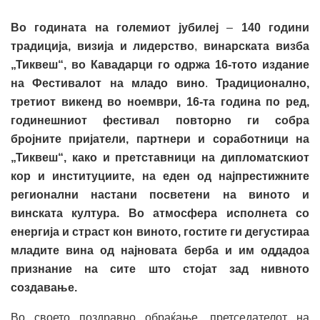
Во годината на големиот јубилеј
–
140 години
традиција, визија и лидерство
,
винарската визба
„Тиквеш“,
во Кавадарци го одржа 16-тото издание
на Фестивалот на младо вино
.
Традиционално,
третиот викенд во ноември, 16-та година по ред,
годинешниот фестивал повторно ги собра
бројните пријатели, партнери и соработници на
„Тиквеш“, како и претставници на дипломатскиот
кор и институциите, на еден од најпрестижните
регионални настани посветени на виното и
винската култура. Во атмосфера исполнета со
енергија и страст кон виното, гостите ги дегустираа
младите вина од најновата берба и им оддадоа
признание на сите што стојат зад нивното
создавање.
Во своето поздравно обраќање, претседателот на