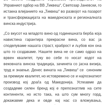
Управниот одбор на ВВ „Тиквеш“, Светозар Јаневски, го
истакна влијанието на „Тиквеш“ во развојот на пазарот
и трансформацијата на македонската и регионалната
винска индустрија.
„Со вкусот на младото вино од годинешната берба која
навистина гарантира прекрасни вина, со вас ја
споделуваме нашата страст, храброст и љубов кон она
што го создаваме. Нашите вина не се само одраз на
врвен квалитет, туку во себе го носат кодот на
вековната винска традиција, зачинета со јасна визија,
труд и знаење. Денес вината на „Тиквеш“ се синоним
за премиум квалитет, но истовремено се и најпознатиот
производ кој доаѓа од Македонија. Успеавме да
создадеме силен бренд кој е препознатлив на сите
континенти, но исто така, на што сум многу горд,
докажавме дека и овде кај нас со вложувања,