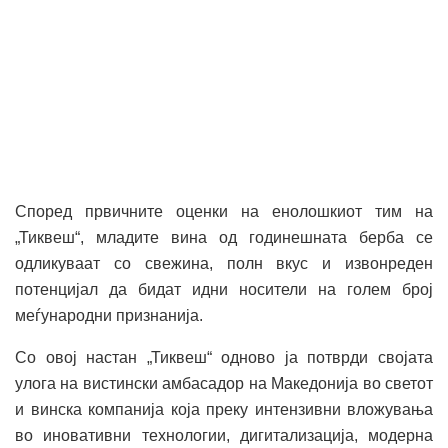
Според првичните оценки на енолошкиот тим на
„Тиквеш“, младите вина од годинешната берба се
одликуваат со свежина, полн вкус и извонреден
потенцијал да бидат идни носители на голем број
меѓународни признанија.
Со овој настан „Тиквеш“ одново ја потврди својата
улога на вистински амбасадор на Македонија во светот
и винска компанија која преку интензивни вложувања
во иновативни технологии, дигитализација, модерна