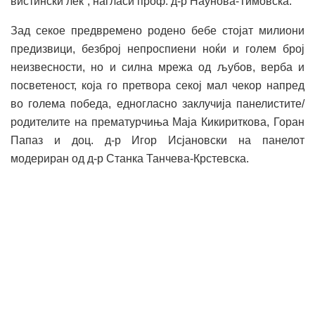
вистински лек“, нагласи проф. д-р Наунова-Тимовска.
Зад секое предвремено родено бебе стојат милиони
предизвици, безброј непроспиени ноќи и голем број
неизвесности, но и силна мрежа од љубов, верба и
посветеност, која го претвора секој мал чекор напред
во голема победа, едногласно заклучија панелистите/
родителите на прематурчиња Маја Кикириткова, Горан
Папаз и доц. д-р Игор Исјановски на панелот
модериран од д-р Станка Танчева-Крстевска.