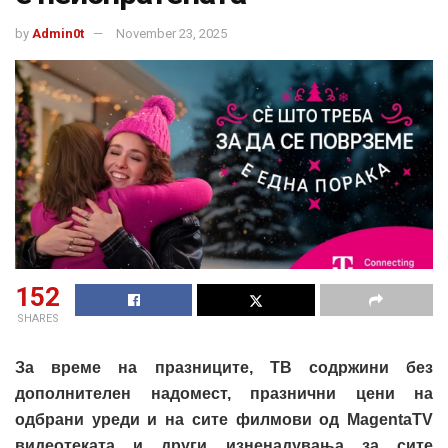
by
Admin0t
November 23, 2025
152
SHARES
За време на празниците, ТВ содржини без
дополнителен надомест, празнични цени на
одбрани уреди и на сите филмови од MagentaTV
видеотеката и други изненадувања за сите