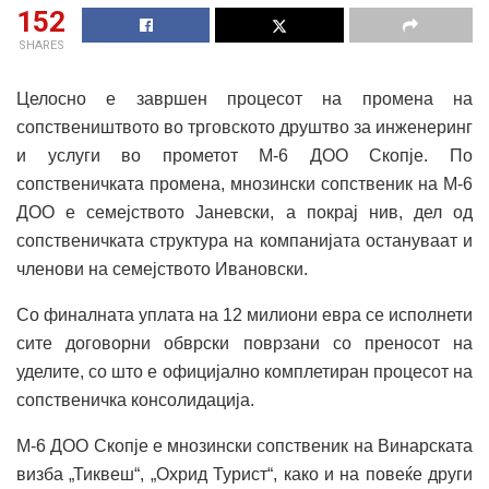
152
SHARES
Целосно е завршен процесот на промена на
сопствеништвото во трговското друштво за инженеринг
и услуги во прометот М-6 ДОО Скопје. По
сопственичката промена, мнозински сопственик на М-6
ДОО е семејството Јаневски, а покрај нив, дел од
сопственичката структура на компанијата остануваат и
членови на семејството Ивановски.
Со финалната уплата на 12 милиони евра се исполнети
сите договорни обврски поврзани со преносот на
уделите, со што е официјално комплетиран процесот на
сопственичка консолидација.
М-6 ДОО Скопје е мнозински сопственик на Винарската
визба „Тиквеш“, „Охрид Турист“, како и на повеќе други