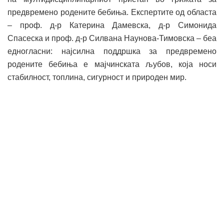
предвремено родените бебиња. Експертите од областа
– проф. д-р Катерина Дамевска, д-р Симонида
Спасеска и проф. д-р Силвана Наунова-Тимовска – беа
едногласни: најсилна поддршка за предвремено
родените бебиња е мајчинската љубов, која носи
стабилност, топлина, сигурност и природен мир.