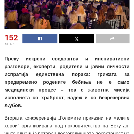
152
SHARES
П
реку искрени сведоштва и инспиративни
разговори, експерти, родители и јавни личности
испратија единствена порака: грижата за
предвремено родените бебиња не е само
медицински процес – тоа е животна мисија
исполнета со храброст, надеж и со безрезервна
љубов.
Втората конференција „Големите приказни на малите
херои“ организирана под покровителство на Бекутан,
уште еднаш ја потврди долгогодишната посветеност на