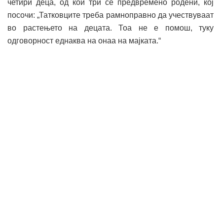
четири деца, од кои три се предвремено родени, кој
посочи: „Татковците треба рамноправно да учествуваат
во растењето на децата. Тоа не е помош, туку
одговорност еднаква на онаа на мајката.“