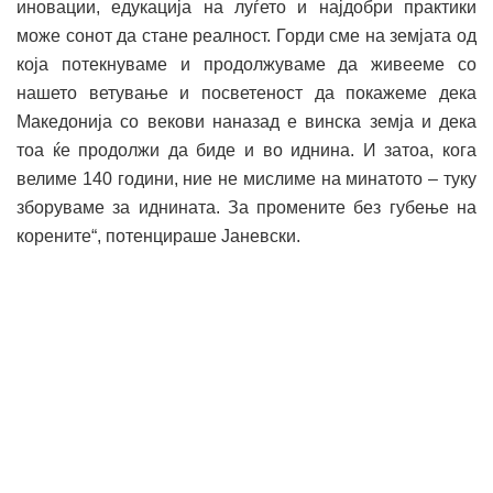
иновации, едукација на луѓето и најдобри практики
може сонот да стане реалност. Горди сме на земјата од
која потекнуваме и продолжуваме да живееме со
нашето ветување и посветеност да покажеме дека
Македонија со векови наназад е винска земја и дека
тоа ќе продолжи да биде и во иднина. И затоа, кога
велиме 140 години, ние не мислиме на минатото – туку
зборуваме за иднината. За промените без губење на
корените“, потенцираше Јаневски.