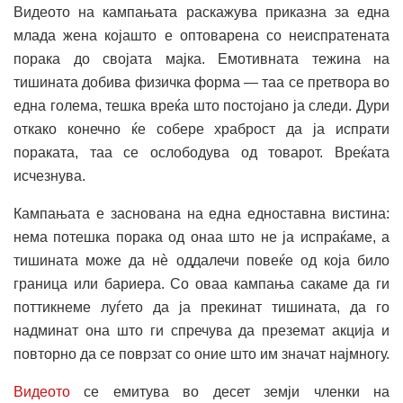
Видеото на кампањата раскажува приказна за една
млада жена којашто е оптоварена со неиспратената
порака до својата мајка. Емотивната тежина на
тишината добива физичка форма — таа се претвора во
една голема, тешка вреќа што постојано ја следи. Дури
откако конечно ќе собере храброст да ја испрати
пораката, таа се ослободува од товарот. Вреќата
исчезнува.
Кампањата е заснована на една едноставна вистина:
нема потешка порака од онаа што не ја испраќаме, а
тишината може да нè оддалечи повеќе од која било
граница или бариера. Со оваа кампања сакаме да ги
поттикнеме луѓето да ја прекинат тишината, да го
надминат она што ги спречува да преземат акција и
повторно да се поврзат со оние што им значат најмногу.
Видеото
се емитува во десет земји членки на