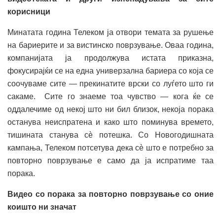
корисници
Минатата година Телеком ја отвори темата за рушење
на бариерите и за вистинско поврзување. Оваа година,
компанијата ја продолжува истата приказна,
фокусирајќи се на една универзална бариера со која се
соочуваме сите — прекинатите врски со луѓето што ги
сакаме. Сите го знаеме тоа чувство — кога ќе се
оддалечиме од некој што ни бил близок, некоја порака
останува неиспратена и како што поминува времето,
тишината станува сè потешка. Со Новогодишната
кампања, Телеком потсетува дека сè што е потребно за
повторно поврзување е само да ја испратиме таа
порака.
Видео со порака за повторно поврзување со оние
коишто ни значат