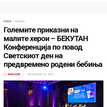
Home
Бизнис
Големите приказни на
малите херои – БЕКУТАН
Конференција по повод
Светскиот ден на
предвремено родени бебиња
by
Admin0t
November 23, 2025