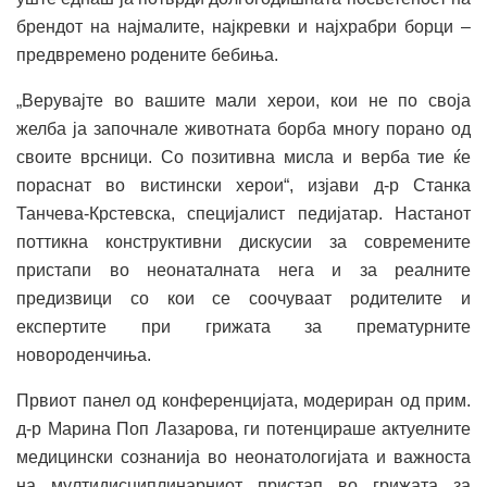
брендот на најмалите, најкревки и најхрабри борци –
предвремено родените бебиња.
„Верувајте во вашите мали херои, кои не по своја
желба ја започнале животната борба многу порано од
своите врсници. Со позитивна мисла и верба тие ќе
пораснат во вистински херои“, изјави д-р Станка
Танчева-Крстевска, специјалист педијатар. Настанот
поттикна конструктивни дискусии за современите
пристапи во неонаталната нега и за реалните
предизвици со кои се соочуваат родителите и
експертите при грижата за прематурните
новороденчиња.
Првиот панел од конференцијата, модериран од прим.
д-р Марина Поп Лазарова, ги потенцираше актуелните
медицински сознанија во неонатологијата и важноста
на мултидисциплинарниот пристап во грижата за