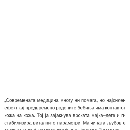
„Современата медицина многу ни помага, но најсилен
ефект кај предвремено родените бебиња има контактот
кожа на кожа. Тој ја зајакнува врската мајка–дете и ги
стабилизира виталните параметри. Мајчината љубов е