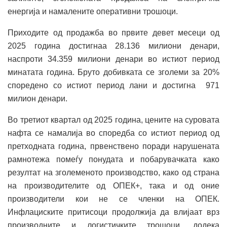
енергија и намалените оперативни трошоци.
Приходите од продажба во првите девет месеци од
2025 година достигнаа 28.136 милиони денари,
наспроти 34.359 милиони денари во истиот период
минатата година. Бруто добивката се зголеми за 20%
споредено со истиот период лани и достигна 971
милион денари.
Во третиот квартал од 2025 година, цените на суровата
нафта се намалија во споредба со истиот период од
претходната година, првенствено поради нарушената
рамнотежа помеѓу понудата и побарувачката како
резултат на зголеменото производство, како од страна
на производителите од ОПЕК+, така и од оние
производители кои не се членки на ОПЕК.
Инфлациските притисоци продолжија да влијаат врз
производните и логистичките трошоци, додека