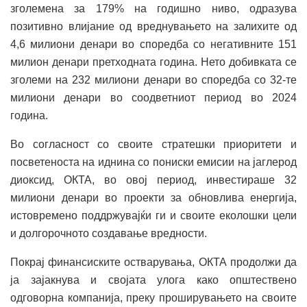
зголемена за 179% на годишно ниво, одразува
позитивно влијание од вреднувањето на залихите од
4,6 милиони денари во споредба со негативните 151
милион денари претходната година. Нето добивката се
зголеми на 232 милиони денари во споредба со 32-те
милиони денари во соодветниот период во 2024
година.
Во согласност со своите стратешки приоритети и
посветеноста на иднина со пониски емисии на јаглерод
диоксид, ОКТА, во овој период, инвестираше 32
милиони денари во проекти за обновлива енергија,
истовремено поддржувајќи ги и своите еколошки цели
и долгорочното создавање вредности.
Покрај финансиските остварувања, ОКТА продолжи да
ја зајакнува и својата улога како општествено
одговорна компанија, преку проширувањето на своите