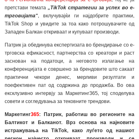
претстави темата
„TikTok стратегии за успех во е-
трговијата“
, вклучувајќи ги најдобрите практики,
TikTok Shop и увидите за тоа како потрошувачите од
Западен Балкан откриваат и купуваат производи.
Патрик ја обединува експертизата во брендирање со е-
трговска ефикасност, партнерства со креатори и раст
заснован на податоци, а неговото излагање на
конференцијата е совршено за брендовите што сакаат
практични чекори денес, мерливи резултати и
поефективен пат од содржина до продажба. Во ова
ексклузивно интервју за Маркетинг365, тој споделува
совети и согледувања за тековните трендови.
Маркетинг
365
:
Патрик, работиш во регионите на
Балтикот и Балканот. Врз основа на најновите
истражувања на TikTok, како луѓето од нашиот
регион најчесто откриваат производи и се