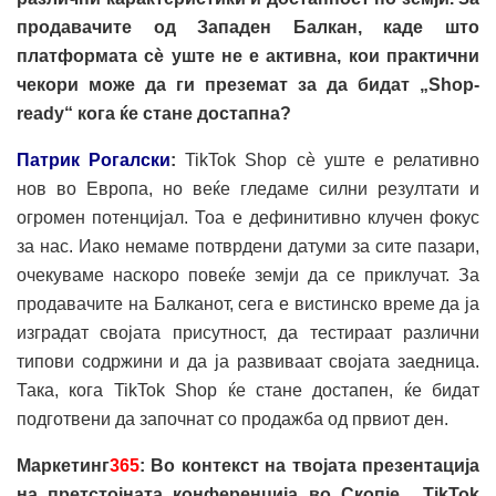
продавачите од Западен Балкан, каде што
платформата сè уште не е активна, кои практични
чекори може да ги преземат за да бидат „Shop-
ready“ кога ќе стане достапна?
Патрик Рогалски
:
TikTok Shop сè уште е релативно
нов во Европа, но веќе гледаме силни резултати и
огромен потенцијал. Тоа е дефинитивно клучен фокус
за нас. Иако немаме потврдени датуми за сите пазари,
очекуваме наскоро повеќе земји да се приклучат. За
продавачите на Балканот, сега е вистинско време да ја
изградат својата присутност, да тестираат различни
типови содржини и да ја развиваат својата заедница.
Така, кога TikTok Shop ќе стане достапен, ќе бидат
подготвени да започнат со продажба од првиот ден.
Маркетинг
365
: Во контекст на твојата презентација
на претстојната конференција во Скопје, „TikTok