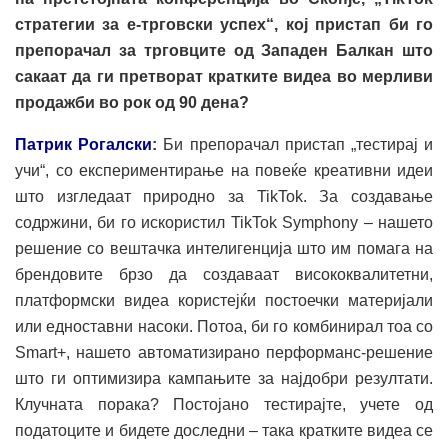
стратегии за е-трговски успех“, кој пристап би го
препорачал за трговците од Западен Балкан што
сакаат да ги претворат кратките видеа во мерливи
продажби во рок од 90 дена?
Патрик Рогалски
:
Би препорачал пристап „тестирај и
учи“, со експериментирање на повеќе креативни идеи
што изгледаат природно за TikTok. За создавање
содржини, би го искористил TikTok Symphony – нашето
решение со вештачка интелигенција што им помага на
брендовите брзо да создаваат висококвалитетни,
платформски видеа користејќи постоечки материјали
или едноставни насоки. Потоа, би го комбинирал тоа со
Smart+, нашето автоматизирано перформанс-решение
што ги оптимизира кампањите за најдобри резултати.
Клучната порака? Постојано тестирајте, учете од
податоците и бидете доследни – така кратките видеа се