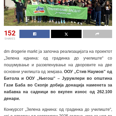
152
SHARES
dm drogerie markt ја започна реализацијата на проектот
„Зелена иднина: од градинка до училиште“ со
пошумување и раззеленување на дворовите на две
основни училишта од земјава.
ООУ „Стив Наумов“ од
Битола и ООУ „Његош“ – Јурумлери во општина
Гази Баба во Скопје добија донација наменета за
набавка на садници во вкупен износ од 262.100
денари.
Конкурсот „Зелена иднина: од градинка до училиште“,