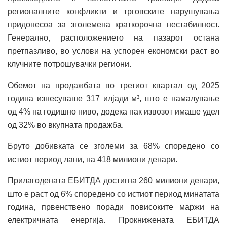
регионалните конфликти и трговските нарушувања
придонесоа за зголемена краткорочна нестабилност.
Генерално, расположението на пазарот остана
претпазливо, во услови на успорен економски раст во
клучните потрошувачки региони.
Обемот на продажбата во третиот квартал од 2025
година изнесуваше 317 илјади м³, што е намалување
од 4% на годишно ниво, додека пак извозот имаше удел
од 32% во вкупната продажба.
Бруто добивката се зголеми за 68% споредено со
истиот период лани, на 418 милиони денари.
Прилагодената ЕБИТДА достигна 260 милиони денари,
што е раст од 6% споредено со истиот период минатата
година, првенствено поради повисоките маржи на
електричната енергија. Прокнижената ЕБИТДА