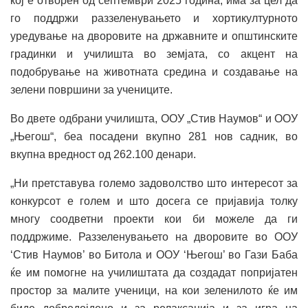
кој е отворен од септември 2025 година, има за цел да
го поддржи раззеленувањето и хортикултурното
уредување на дворовите на државните и општинските
градинки и училишта во земјата, со акцент на
подобрување на животната средина и создавање на
зелени површини за учениците.
Во двете одбрани училишта, ООУ „Стив Наумов“ и ООУ
„Његош“, беа посадени вкупно 281 нов садник, во
вкупна вредност од 262.100 денари.
„Ни претставува големо задоволство што интересот за
конкурсот е голем и што досега се пријавија толку
многу соодветни проекти кои би можеле да ги
поддржиме. Раззеленувањето на дворовите во ООУ
‘Стив Наумов’ во Битола и ООУ ‘Његош’ во Гази Баба
ќе им помогне на училиштата да создадат попријатен
простор за малите ученици, на кои зеленилото ќе им