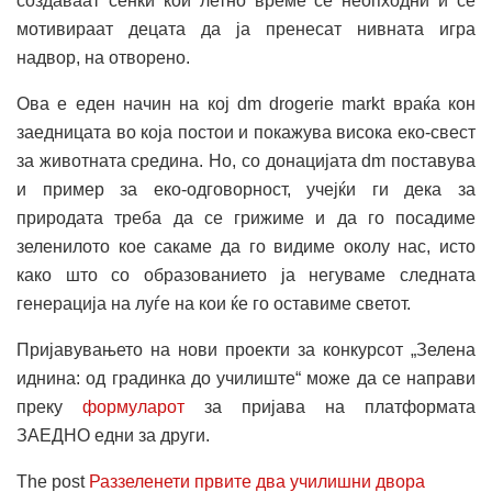
создаваат сенки кои летно време се неопходни и се
мотивираат децата да ја пренесат нивната игра
надвор, на отворено.
Ова е еден начин на кој dm drogerie markt враќа кон
заедницата во која постои и покажува висока еко-свест
за животната средина. Но, со донацијата dm поставува
и пример за еко-одговорност, учејќи ги дека за
природата треба да се грижиме и да го посадиме
зеленилото кое сакаме да го видиме околу нас, исто
како што со образованието ја негуваме следната
генерација на луѓе на кои ќе го оставиме светот.
Пријавувањето на нови проекти за конкурсот „Зелена
иднина: од градинка до училиште“ може да се направи
преку
формуларот
за пријава на платформата
ЗАЕДНО едни за други.
The post
Раззеленети првите два училишни двора