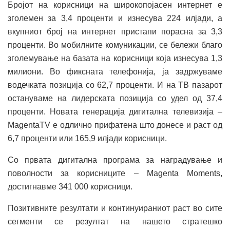
Бројот на корисници на широкопојасен интернет е
зголемен за 3,4 проценти и изнесува 224 илјади, а
вкупниот број на интернет пристапи порасна за 3,3
проценти. Во мобилните комуникации, се бележи благо
зголемување на базата на корисници која изнесува 1,3
милиони. Во фиксната телефонија, ја задржуваме
водечката позиција со 62,7 проценти. И на ТВ пазарот
остануваме на лидерската позиција со удел од 37,4
проценти. Новата генерација дигитална телевизија –
MagentaTV е одлично прифатена што донесе и раст од
6,7 проценти или 165,9 илјади корисници.
Со првата дигитална програма за наградување и
поволности за корисниците – Magenta Moments,
достигнавме 341 000 корисници.
Позитивните резултати и континуираниот раст во сите
сегменти се резултат на нашето стратешко