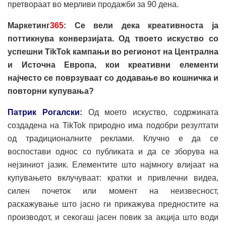
претвораат во мерливи продажби за 90 дена.
Маркетинг
365
: Се вели дека креативноста ја
поттикнува конверзијата. Од твоето искуство со
успешни TikTok кампањи во регионот на Централна
и Источна Европа, кои креативни елементи
најчесто се поврзуваат со додавање во кошничка и
повторни купувања?
Патрик Рогалски
:
Од моето искуство, содржината
создадена на TikTok природно има подобри резултати
од традиционалните реклами. Клучно е да се
воспостави однос со публиката и да се зборува на
нејзиниот јазик. Елементите што најмногу влијаат на
купувањето вклучуваат: кратки и привлечни видеа,
силен почеток или момент на неизвесност,
раскажување што јасно ги прикажува предностите на
производот, и секогаш јасен повик за акција што води