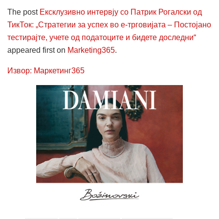
The post
Ексклузивно интервју со Патрик Рогалски од
ТикТок: „Стратегии за успех во е-трговијата – Постојано
тестирајте, учете од податоците и бидете доследни“
appeared first on
Marketing365
.
Извор: Маркетинг365