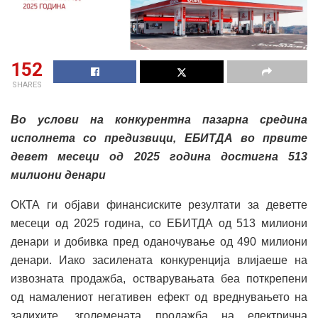
152
SHARES
Во услови на конкурентна пазарна средина
исполнета со предизвици
,
ЕБИТДА во првите
девет месеци од 2025 година достигна 513
милиони денари
ОКТА ги објави финансиските резултати за деветте
месеци од 2025 година, со ЕБИТДА од 513 милиони
денари и добивка пред оданочување од 490 милиони
денари. Иако засилената конкуренција влијаеше на
извозната продажба, остварувањата беа поткрепени
од намалениот негативен ефект од вреднувањето на
залихите, зголемената продажба на електрична