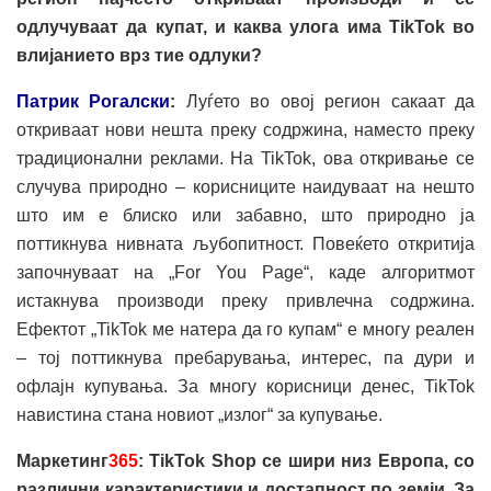
одлучуваат да купат, и каква улога има TikTok во
влијанието врз тие одлуки?
Патрик Рогалски
:
Луѓето во овој регион сакаат да
откриваат нови нешта преку содржина, наместо преку
традиционални реклами. На TikTok, ова откривање се
случува природно – корисниците наидуваат на нешто
што им е блиско или забавно, што природно ја
поттикнува нивната љубопитност. Повеќето откритија
започнуваат на „For You Page“, каде алгоритмот
истакнува производи преку привлечна содржина.
Ефектот „TikTok ме натера да го купам“ е многу реален
– тој поттикнува пребарувања, интерес, па дури и
офлајн купувања. За многу корисници денес, TikTok
навистина стана новиот „излог“ за купување.
Маркетинг
365
:
TikTok Shop се шири низ Европа, со
различни карактеристики и достапност по земји. За