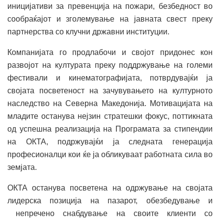
иницијативи за превенција на пожари, безбедност во
сообраќајот и зголемување на јавната свест преку
партнерства со клучни државни институции.
Компанијата го продлабочи и својот придонес кон
развојот на културата преку поддржување на големи
фестивали и кинематографијата, потврдувајќи ја
својата посветеност на зачувувањето на културното
наследство на Северна Македонија. Мотивацијата на
младите останува нејзин стратешки фокус, поттикнатa
од успешна реализација на Програмата за стипендии
на ОКТА, подржувајќи ја следната генерација
професионалци кои ќе ја обликуваат работната сила во
земјата.
ОКТА останува посветена на одржување на својата
лидерска позиција на пазарот, обезбедување и
непречено снабдување на своите клиенти со