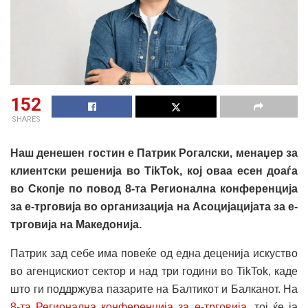
152
SHARES
Наш денешен гостин е Патрик Рогалски, менаџер за
клиентски решенија во TikTok, кој оваа есен доаѓа
во Скопје по повод 8-та Регионална конференција
за е-трговија во организација на Асоцијацијата за е-
трговија на Македонија.
Патрик зад себе има повеќе од една деценија искуство
во агенцискиот сектор и над три години во TikTok, каде
што ги поддржува пазарите на Балтикот и Балканот. На
8-та Регионална конференција за е-трговија
, тој ќе ја