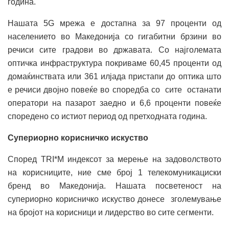
година.
Нашата 5G мрежа е достапна за 97 проценти од
населението во Македонија со гигабитни брзини во
речиси сите градови во државата. Со најголемата
оптичка инфраструктура покриваме 60,45 проценти од
домаќинствата или 361 илјада пристапи до оптика што
е речиси двојно повеќе во споредба со сите останати
оператори на пазарот заедно и 6,6 проценти повеќе
споредено со истиот период од претходната година.
Супериорно корисничко искуство
Според TRI*M индексот за мерење на задоволството
на корисниците, ние сме број 1 телекомуникациски
бренд во Македонија. Нашата посветеност на
супериорно корисничко искуство донесе зголемување
на бројот на корисници и лидерство во сите сегменти.