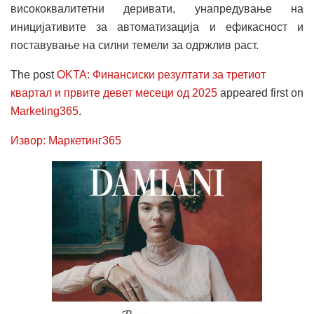
висококвалитетни деривати, унапредување на
иницијативите за автоматизација и ефикасност и
поставување на силни темели за одржлив раст.
The post
OKTA: Финансиски резултати за третиот
квартал и првите девет месеци од 2025
appeared first on
Marketing365
.
Извор: Маркетинг365