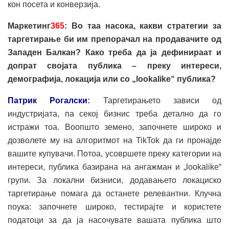
кон посета и конверзија.
Маркетинг
365
: Во таа насока, какви стратегии за
таргетирање би им препорачал на продавачите од
Западен Балкан? Како треба да ја дефинираат и
допрат својата публика – преку интереси,
демографија, локација или со „lookalike“ публика?
Патрик Рогалски
:
Таргетирањето зависи од
индустријата, па секој бизнис треба детално да го
истражи тоа. Воопшто земено, започнете широко и
дозволете му на алгоритмот на TikTok да ги пронајде
вашите купувачи. Потоа, усовршете преку категории на
интереси, публика базирана на ангажман и „lookalike“
групи. За локални бизниси, додавањето локациско
таргетирање помага да останете релевантни. Клучна
поука: започнете широко, тестирајте и користете
податоци за да ја насочувате вашата публика што