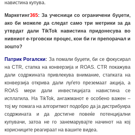
навистина купува.
Маркетинг
365
: За учесници со ограничени буџети,
ако би можеле да следат само три метрики за да
утврдат дали TikTok навистина придонесува во
нивниот е-трговски процес, кои би ги препорачал и
зошто?
Патрик Рогалски
:
За помали буџети, би се фокусирал
на CTR, стапка на конверзија и ROAS. CTR покажува
дали содржината привлекува внимание, стапката на
конверзија открива дали луѓето преземаат акција, а
ROAS мери дали инвестицијата навистина се
исплатила. На TikTok, ангажманот е особено важен –
тој му помага на алгоритмот подобро да ја дистрибуира
содржината и да достигне повеќе потенцијални
купувачи, затоа не го занемарувајте начинот на кој
корисниците реагираат на вашите видеа.