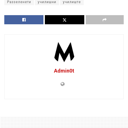
Раззеленети
училишни
училиште
Admin0t