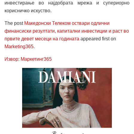
инвестирање во најдобрата мрежа и супериорно
корисничко искуство.
The post
Македонски Телеком оствари одлични
финансиски резултати, капитални инвестиции и раст во
првите девет месеци на годината
appeared first on
Marketing365
.
Извор: Маркетинг365