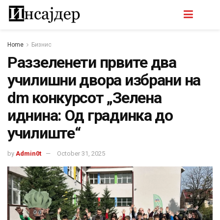
Home
Бизнис
Раззеленети првите два
училишни двора избрани на
dm конкурсот „Зелена
иднина: Од градинка до
училиште“
by
Admin0t
October 31, 2025