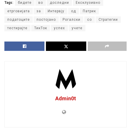
Tags:
бидете
во
доследни
Ексклузивно
етрговијата
за
Интервју
од
Патрик
податоците
постојано
Рогалски
со
Стратегии
тестирајте
ТикТок
успех
учете
Admin0t