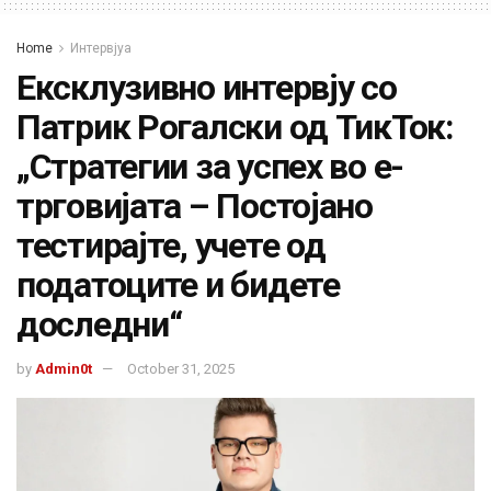
Home
Интервјуа
Ексклузивно интервју со
Патрик Рогалски од ТикТок:
„Стратегии за успех во е-
трговијата – Постојано
тестирајте, учете од
податоците и бидете
доследни“
by
Admin0t
October 31, 2025