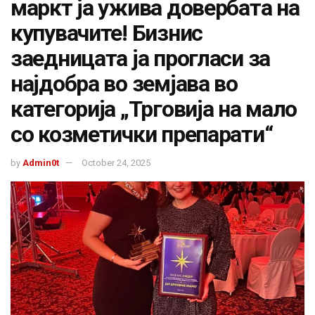
маркт ја ужива довербата на
купувачите! Бизнис
заедницата ја прогласи за
најдобра во земјава во
категорија „Трговија на мало
со козметички препарати“
by
Admin0t
October 24, 2025