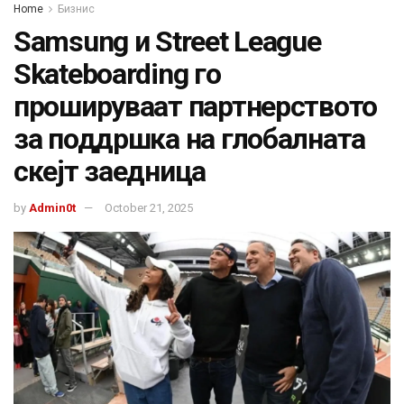
Home
Бизнис
Samsung и Street League
Skateboarding го
прошируваат партнерството
за поддршка на глобалната
скејт заедница
by
Admin0t
October 21, 2025