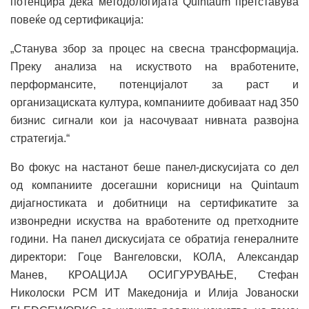
потенцира дека методологијата Quintaum претставува
повеќе од сертификација:
„Станува збор за процес на свесна трансформација.
Преку анализа на искуството на вработените,
перформансите, потенцијалот за раст и
организациската култура, компаниите добиваат над 350
бизнис сигнали кои ја насочуваат нивната развојна
стратегија.“
Во фокус на настанот беше панел-дискусијата со дел
од компаниите досегашни корисници на Quintaum
дијагностиката и добитници на сертификатите за
извонредни искуства на вработените од претходните
години. На панел дискусијата се обратија генералните
директори: Гоце Вангеловски, КОЛА, Александар
Манев, КРОАЦИЈА ОСИГУРУВАЊЕ, Стефан
Николоски РСМ ИТ Македонија и Илија Јованоски