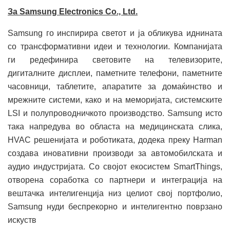
За Samsung Electronics Co., Ltd.
Samsung го инспирира светот и ја обликува иднината
со трансформативни идеи и технологии. Компанијата
ги редефинира световите на телевизорите,
дигиталните дисплеи, паметните телефони, паметните
часовници, таблетите, апаратите за домаќинство и
мрежните системи, како и на меморијата, системските
LSI и полупроводничкото производство. Samsung исто
така напредува во областа на медицинската слика,
HVAC решенијата и роботиката, додека преку Harman
создава иновативни производи за автомобилската и
аудио индустријата. Со својот екосистем SmartThings,
отворена соработка со партнери и интеграција на
вештачка интелигенција низ целиот свој портфолио,
Samsung нуди беспрекорно и интелигентно поврзано
искуств