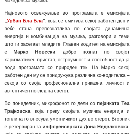
македонска музика.
Најновото освежување во програмата е емисијата
„
Урбан Бла Бла
“
, која се емитува секој работен ден и
веќе стана препознатлива по својата динамична
енергија и комбинација на музика, разговори и теми
што ги засегаат младите. Главен водител на емисијата
е
Марко Новески
, добро познат по својот
харизматичен пристап, остроумност и способност да ја
води програмата со природен тек. На Марко секој
работен ден му се придружува различна ко-водителка –
секоја со своја професионална приказна, личност и
автентичен поглед на светот.
Во понеделник, микрофонот го дели со
пејачката Теа
Трајковска
, која преку својата музичка енергија и
топлина го внесува уметничкиот дух во етерот. Вторник
е резервиран за
инфлуенсерката Дона Неделковска
,