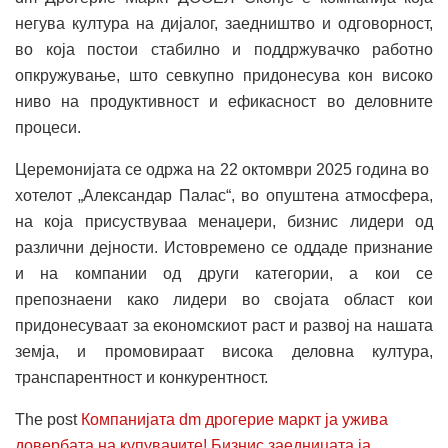
негува култура на дијалог, заедништво и одговорност,
во која постои стабилно и поддржувачко работно
опкружување, што севкупно придонесува кон високо
ниво на продуктивност и ефикасност во деловните
процеси.
Церемонијата се одржа на 22 октомври 2025 година во
хотелот „Александар Палас“, во опуштена атмосфера,
на која присуствуваа менаџери, бизнис лидери од
различни дејности. Истовремено се оддаде признание
и на компании од други категории, а кои се
препознаени како лидери во својата област кои
придонесуваат за економскиот раст и развој на нашата
земја, и промовираат висока деловна култура,
транспарентност и конкурентност.
The post
Компанијата dm дрогерие маркт ја ужива
довербата на купувачите! Бизнис заедницата ја