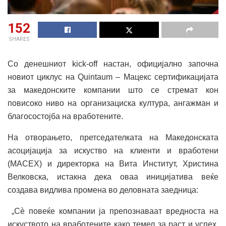
152
SHARES
Со денешниот kick-off настан, официјално започна
новиот циклус на Quintaum – Мацекс сертификацијата
за македонските компании што се стремат кон
повисоко ниво на организациска култура, ангажман и
благосостојба на вработените.
На отворањето, претседателката на Македонската
асоцијација за искуство на клиенти и вработени
(MACEX) и директорка на Вита Институт, Христина
Велковска, истакна дека оваа иницијатива веќе
создава видлива промена во деловната заедница:
„Сѐ повеќе компании ја препознаваат вредноста на
искуството на вработените како темел за раст и успех.