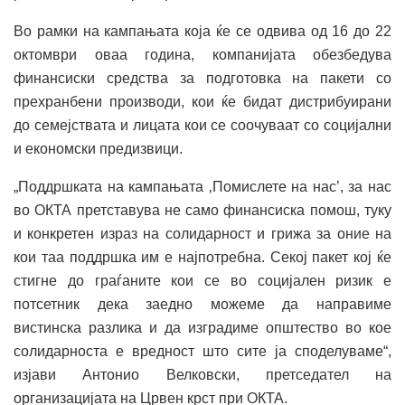
Во рамки на кампањата која ќе се одвива од 16 до 22
октомври оваа година, компанијата обезбедува
финансиски средства за подготовка на пакети со
прехранбени производи, кои ќе бидат дистрибуирани
до семејствата и лицата кои се соочуваат со социјални
и економски предизвици.
„Поддршката на кампањата ‚Помислете на нас’, за нас
во ОКТА претставува не само финансиска помош, туку
и конкретен израз на солидарност и грижа за оние на
кои таа поддршка им е најпотребна. Секој пакет кој ќе
стигне до граѓаните кои се во социјален ризик е
потсетник дека заедно можеме да направиме
вистинска разлика и да изградиме општество во кое
солидарноста е вредност што сите ја споделуваме“,
изјави Антонио Велковски, претседател на
организацијата на Црвен крст при ОКТА.