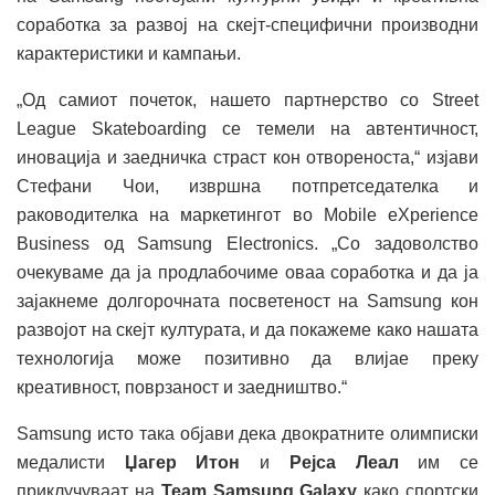
соработка за развој на скејт-специфични производни
карактеристики и кампањи.
„Од самиот почеток, нашето партнерство со Street
League Skateboarding се темели на автентичност,
иновација и заедничка страст кон отвореноста,“ изјави
Стефани Чои, извршна потпретседателка и
раководителка на маркетингот во Mobile eXperience
Business од Samsung Electronics. „Со задоволство
очекуваме да ја продлабочиме оваа соработка и да ја
зајакнеме долгорочната посветеност на Samsung кон
развојот на скејт културата, и да покажеме како нашата
технологија може позитивно да влијае преку
креативност, поврзаност и заедништво.“
Samsung исто така објави дека двократните олимписки
медалисти
Џагер Итон
и
Рејса Леал
им се
приклучуваат на
Team Samsung Galaxy
како спортски