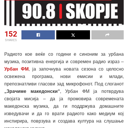
152
SHARES
Радиото кое веќе со години е синоним за урбана
музика, позитивна енергија и современ радио израз –
Урбан ФМ
, ја започнува новата сезона со целосно
освежена програма, нови емисии и млади,
препознатливи гласови зад микрофонот. Под слоганот
„Зрачиме македонски“
, Урбан ФМ ја потврдува
својата мисија – да ја промовира современата
македонска музика, да ги поддржува домашните
изведувачи и да го врати радиото како медиум кој
инспирира, поврзува и создава култура на слушање