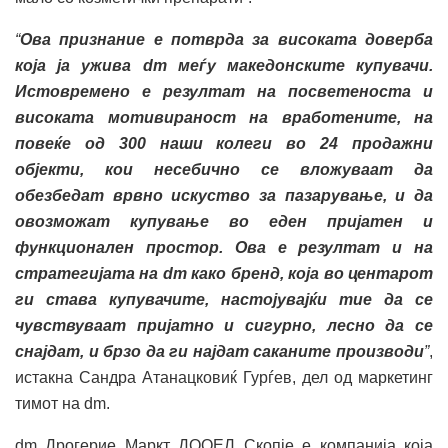
“
Ова признание е потврда за високата доверба
која ја ужива dm
меѓу македонските купувачи.
Истовремено е резултат на посветеноста и
високата мотивираност на вработените, на
повеќе од 300 наши колеги во 24 продажни
објекти, кои несебично се вложуваат да
обезбедат врвно искуство за пазарување, и да
овозможат купување во еден пријатен и
функционален простор. Ова е резултат и на
стратегијата на dm
како бренд, која во центарот
ги става купувачите, настојувајќи тие да се
чувствуваат пријатно и сигурно, лесно да се
снајдат, и брзо да ги најдат саканите производи
”
,
истакна Сандра Атанацковиќ Гурѓев, дел од маркетинг
тимот на dm.
dm Дрогерие Маркт ДООЕЛ Скопје е компанија која