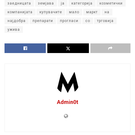
заедницата
земјава
ја
категорија
козметички
компанијата
купувачите
мало
маркт
на
најдобра
препарати
прогласи
со
трговија
ужива
Admin0t