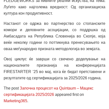
FLEDGEWORKS за нивните реални искуства, на тема:
Луѓето како најголема вредност: Од организациска
култура кон продуктивност.
Настанот се одржа во партнерство со стопанските
комори и деловните асоцијации, со поддршка од
Амбасадата на Република Словенија во Скопје, која
веќе неколку години го поттикнува пренесувањето на
оваа меѓународно призната методологија во земјата.
Овој циклус ќе заврши со свечено доделување на
националните признанија на конференцијата
FIRESTARTER ’25 во мај, кога ќе бидат претставени и
резултатите од сертификацијата за 2025/2026 година.
The post
Започна процесот на Quintaum – Мацекс
сертификацијата 2025/2026
appeared first on
Marketing365
.