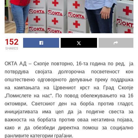
152
SHARES
ОКТА АД – Скопје повторно, 16-та година по ред, ја
потврдува својата долгорочна посветеност кон
општествено одговорното делување преку поддршка
на кампањата на Црвениот крст на Град Скопје
„Помислете на нас“. По повод обележувањето на 16
октомври, Светскиот ден на борба против гладот,
иницијативата има цел да ја подигне свеста за
важноста на борбата против оваа негативна појава,
како и да обезбеди директна помош за социјално
ранливите категории граѓани.