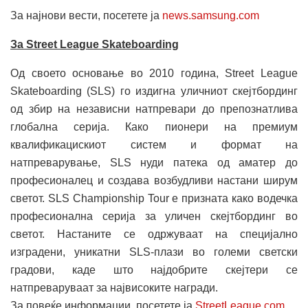
За најнови вести, посетете ја
news.samsung.com
За Street League Skateboarding
Од своето основање во 2010 година, Street League
Skateboarding (SLS) го издигна уличниот скејтбординг
од збир на независни натпревари до препознатлива
глобална серија. Како пионери на премиум
квалификацискиот систем и формат на
натпреварување, SLS нуди патека од аматер до
професионалец и создава возбудливи настани ширум
светот. SLS Championship Tour е призната како водечка
професионална серија за уличен скејтбординг во
светот. Настаните се одржуваат на специјално
изградени, уникатни SLS-плази во големи светски
градови, каде што најдобрите скејтери се
натпреваруваат за највисоките награди.
За повеќе информации, посетете ја
StreetLeague.com
.