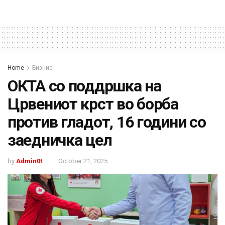
Home
Бизнис
ОКТА со поддршка на
Црвениот крст во борба
против гладот, 16 години со
заедничка цел
by
Admin0t
October 21, 2025