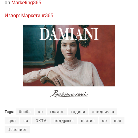
on
Marketing365
.
Извор: Маркетинг365
Tags:
борба
во
гладот
години
заедничка
крст
на
ОКТА
поддршка
против
со
цел
Црвениот