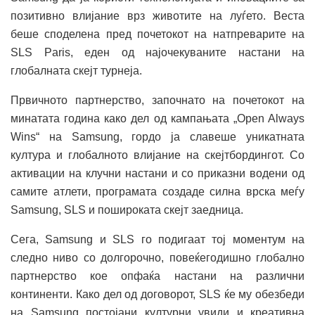
позитивно влијание врз животите на луѓето. Веста
беше споделена пред почетокот на натпреварите на
SLS Paris, еден од најочекуваните настани на
глобалната скејт турнеја.
Првичното партнерство, започнато на почетокот на
минатата година како дел од кампањата „Open Always
Wins“ на Samsung, гордо ја славеше уникатната
култура и глобалното влијание на скејтбордингот. Со
активации на клучни настани и со приказни водени од
самите атлети, програмата создаде силна врска меѓу
Samsung, SLS и пошироката скејт заедница.
Сега, Samsung и SLS го подигаат тој моментум на
следно ниво со долгорочно, повеќегодишно глобално
партнерство кое опфаќа настани на различни
континенти. Како дел од договорот, SLS ќе му обезбеди
на Samsung постојани културни увиди и креативна