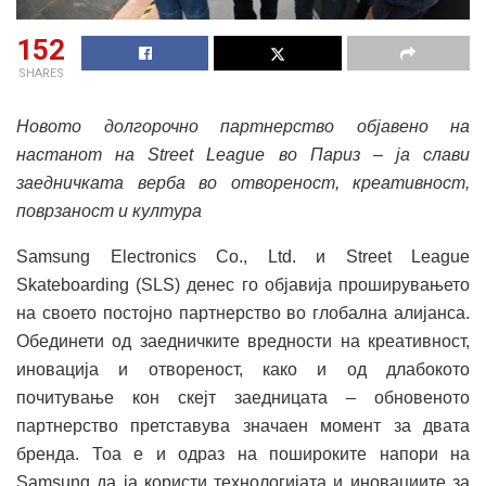
152
SHARES
Новото долгорочно партнерство објавено на
настанот на Street League во Париз – ја слави
заедничката верба во отвореност, креативност,
поврзаност и култура
Samsung Electronics Co., Ltd. и Street League
Skateboarding (SLS) денес го објавија проширувањето
на своето постојно партнерство во глобална алијанса.
Обединети од заедничките вредности на креативност,
иновација и отвореност, како и од длабокото
почитување кон скејт заедницата – обновеното
партнерство претставува значаен момент за двата
бренда. Тоа е и одраз на пошироките напори на
Samsung да ја користи технологијата и иновациите за