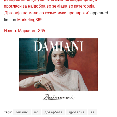
прогласи за најдобра во земјава во категорија
„Трговија на мало со козметички препарати“
appeared
first on
Marketing365
.
Извор: Маркетинг365
Tags:
Бизнис
во
довербата
дрогерие
за