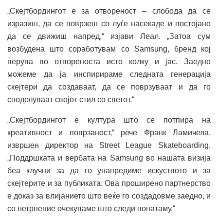
„Скејтбордингот е за отвореност – слобода да се
изразиш, да се поврзеш со луѓе насекаде и постојано
да се движиш напред,“ изјави Леал. „Затоа сум
возбудена што соработувам со Samsung, бренд кој
верува во отвореноста исто колку и јас. Заедно
можеме да ја инспирираме следната генерација
скејтери да создаваат, да се поврзуваат и да го
споделуваат својот стил со светот.“
„Скејтбордингот е култура што се потпира на
креативност и поврзаност,“ рече Франк Ламичела,
извршен директор на Street League Skateboarding.
„Поддршката и вербата на Samsung во нашата визија
беа клучни за да го унапредиме искуството и за
скејтерите и за публиката. Ова проширено партнерство
е доказ за влијанието што веќе го создадовме заедно, и
со нетрпение очекуваме што следи понатаму.“