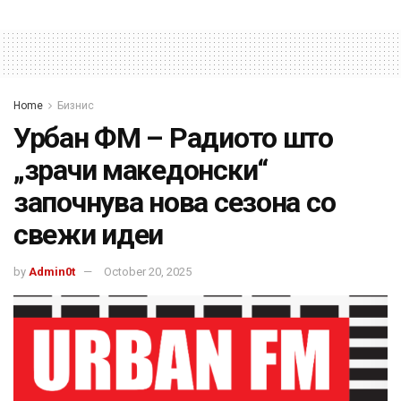
Home
Бизнис
Урбан ФМ – Радиото што
„зрачи македонски“
започнува нова сезона со
свежи идеи
by
Admin0t
October 20, 2025