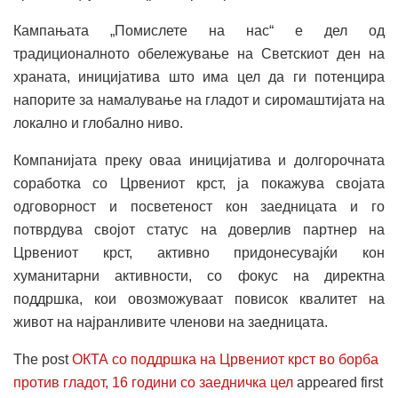
Кампањата „Помислете на нас“ е дел од
традиционалното обележување на Светскиот ден на
храната, иницијатива што има цел да ги потенцира
напорите за намалување на гладот и сиромаштијата на
локално и глобално ниво.
Компанијата преку оваа иницијатива и долгорочната
соработка со Црвениот крст, ја покажува својата
одговорност и посветеност кон заедницата и го
потврдува својот статус на доверлив партнер на
Црвениот крст, активно придонесувајќи кон
хуманитарни активности, со фокус на директна
поддршка, кои овозможуваат повисок квалитет на
живот на најранливите членови на заедницата.
The post
ОКТА со поддршка на Црвениот крст во борба
против гладот, 16 години со заедничка цел
appeared first