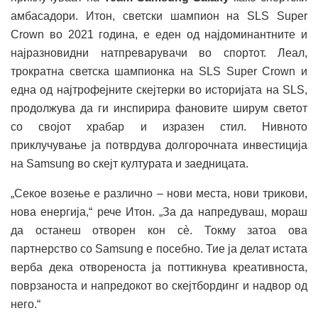
амбасадори. Итон, светски шампион на SLS Super
Crown во 2021 година, е еден од најдоминантните и
најразновидни натпреварувачи во спортот. Леал,
трократна светска шампионка на SLS Super Crown и
една од најтрофејните скејтерки во историјата на SLS,
продолжува да ги инспирира фановите ширум светот
со својот храбар и изразен стил. Нивното
приклучување ја потврдува долгорочната инвестиција
на Samsung во скејт културата и заедницата.
„Секое возење е различно – нови места, нови трикови,
нова енергија,“ рече Итон. „За да напредуваш, мораш
да останеш отворен кон сè. Токму затоа ова
партнерство со Samsung е посебно. Тие ја делат истата
верба дека отвореноста ја поттикнува креативноста,
поврзаноста и напредокот во скејтбординг и надвор од
него.“