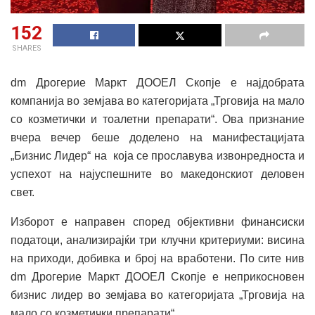
152
SHARES
dm Дрогерие Маркт ДООЕЛ Скопје е најдобрата
компанија во земјава во категоријата „Трговија на мало
со козметички и тоалетни препарати“. Ова признание
вчера вечер беше доделено на манифестацијата
„Бизнис Лидер“ на која се прославува извонредноста и
успехот на најуспешните во македонскиот деловен
свет.
Изборот е направен според објективни финансиски
податоци, анализирајќи три клучни критериуми: висина
на приходи, добивка и број на вработени. По сите нив
dm Дрогерие Маркт ДООЕЛ Скопје е неприкосновен
бизнис лидер во земјава во категоријата „Трговија на
мало со козметички препарати“.