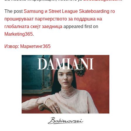
The post
Samsung и Street League Skateboarding го
прошируваат партнерството за поддршка на
глобалната скејт заедница
appeared first on
Marketing365
.
Извор: Маркетинг365