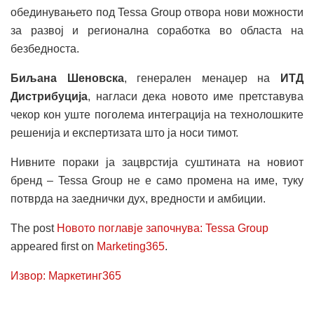
обединувањето под Tessa Group отвора нови можности
за развој и регионална соработка во областа на
безбедноста.
Биљана Шеновска
, генерален менаџер на
ИТД
Дистрибуција
, нагласи дека новото име претставува
чекор кон уште поголема интеграција на технолошките
решенија и експертизата што ја носи тимот.
Нивните пораки ја зацврстија суштината на новиот
бренд – Tessa Group не е само промена на име, туку
потврда на заеднички дух, вредности и амбиции.
The post
Новото поглавје започнува: Tessa Group
appeared first on
Marketing365
.
Извор: Маркетинг365