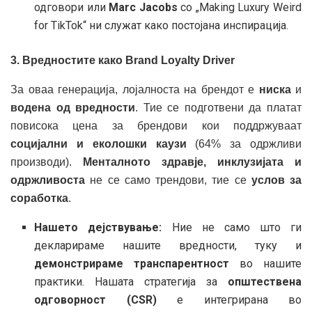
одговори или
Marc Jacobs
со „Making Luxury Weird
for TikTok“ ни служат како постојана инспирација.
3. Вредностите како Brand Loyalty Driver
За оваа генерација, лојалноста на брендот е
ниска
и
водена од вредности
. Тие се подготвени да платат
повисока цена за брендови кои поддржуваат
социјални и еколошки каузи
(64% за одржливи
производи).
Менталното здравје, инклузијата и
одржливоста
не се само трендови, тие се
услов за
соработка
.
Нашето дејствување:
Ние не само што ги
декларираме нашите вредности, туку и
демонстрираме транспарентност
во нашите
практики. Нашата стратегија за
општествена
одговорност (CSR)
е интегрирана во