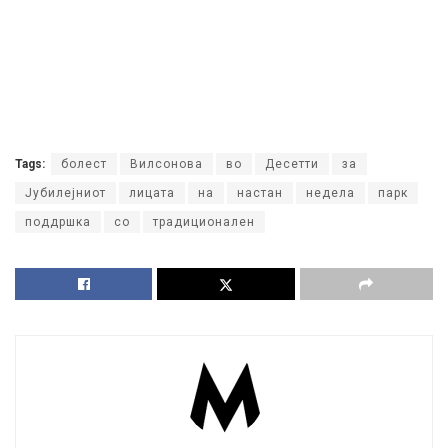
Tags:
болест
Вилсонова
во
Десетти
за
Јубилејниот
лицата
на
настан
недела
парк
поддршка
со
традиционален