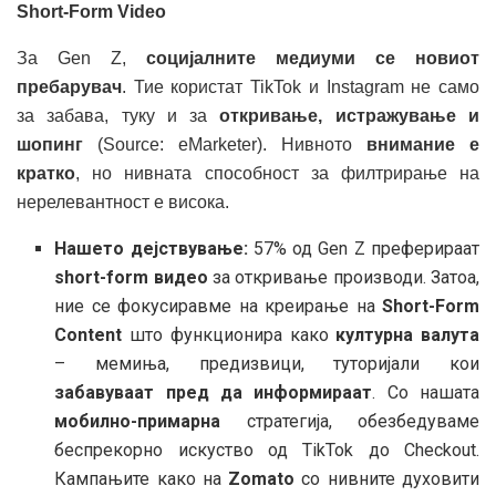
Short-Form Video
За Gen Z,
социјалните медиуми се новиот
пребарувач
. Тие користат TikTok и Instagram не само
за забава, туку и за
откривање, истражување и
шопинг
(Source: eMarketer). Нивното
внимание е
кратко
, но нивната способност за филтрирање на
нерелевантност е висока.
Нашето дејствување:
57% од Gen Z преферираат
short-form видео
за откривање производи. Затоа,
ние се фокусиравме на креирање на
Short-Form
Content
што функционира како
културна валута
– мемиња, предизвици, туторијали кои
забавуваат пред да информираат
. Со нашата
мобилно-примарна
стратегија, обезбедуваме
беспрекорно искуство од TikTok до Checkout.
Кампањите како на
Zomato
со нивните духовити