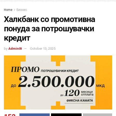
Home
Бизнис
Халкбанк со промотивна
понуда за потрошувачки
кредит
by
Admin0t
October 13, 2025