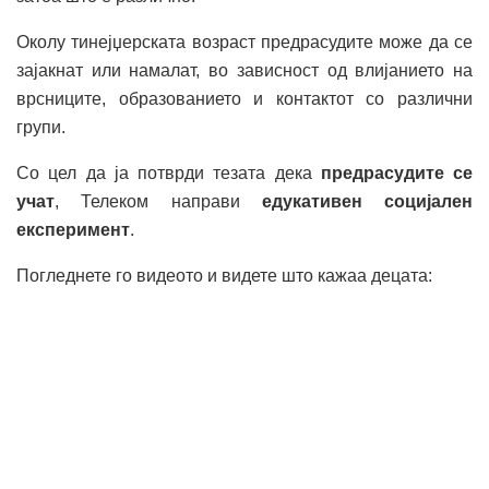
Околу тинејџерската возраст предрасудите може да се
зајакнат или намалат, во зависност од влијанието на
врсниците, образованието и контактот со различни
групи.
Со цел да ја потврди тезата дека
предрасудите се
учат
, Телеком направи
едукативен социјален
експеримент
.
Погледнете го видеото и видете што кажаа децата: