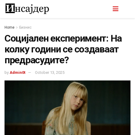
Home
Бизнис
Социјален експеримент: На
колку години се создаваат
предрасудите?
by
Admin0t
October 13, 2025