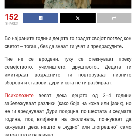
152
SHARES
Во најраните години децата го градат својот поглед кон
светот – тогаш, без да знаат, ги учат и предрасудите.
Тие не се вродени, туку се стекнуваат преку
семејството, училиштето, друштвото.. Децата ги
имитираат возрасните, ги повторуваат нивните
зборови и ставови, дури и кога не ги разбираат.
Психолозите
велат дека децата од 2–4 години
забележуваат разлики (како боја на кожа или јазик), но
не ги вреднуваат. Дури подоцна, по шестата и седмата
година, под влијание на околината, почнуваат да
кажуваат дека нешто е „чудно“ или „погрешно“ само
затоа што е различно.