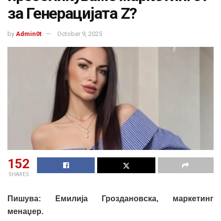
за Генерацијата Z?
by
Admin0t
October 9, 2025
152
SHARES
Пишува: Емилија Гроздановска, маркетинг
менаџер.