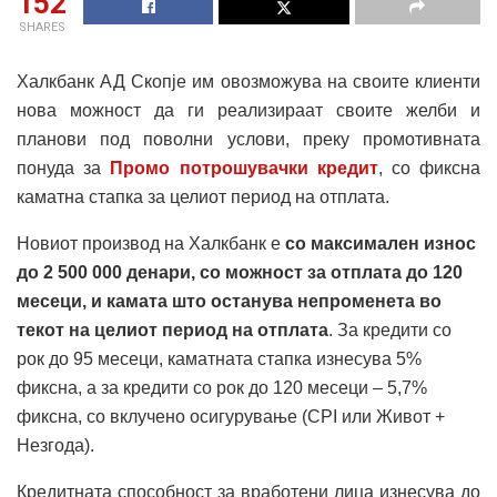
152
SHARES
Халкбанк АД Скопје им овозможува на своите клиенти
нова можност да ги реализираат своите желби и
планови под поволни услови, преку промотивната
понуда за
Промо потрошувачки кредит
, со фиксна
каматна стапка за целиот период на отплата.
Новиот производ на Халкбанк е
со максимален износ
до 2 500 000 денари, со можност за отплата до 120
месеци, и камата што останува непроменета во
текот на целиот период на отплата
. За кредити со
рок до 95 месеци, каматната стапка изнесува 5%
фиксна, а за кредити со рок до 120 месеци – 5,7%
фиксна, со вклучено осигурување (CPI или Живот +
Незгода).
Кредитната способност за вработени лица изнесува до