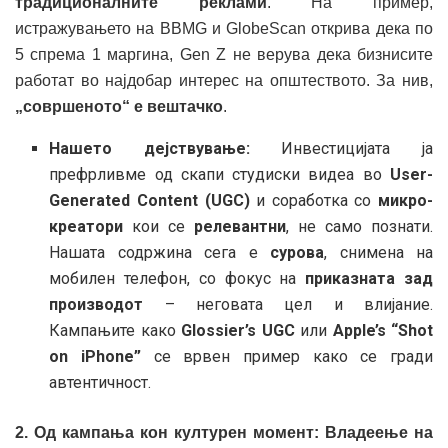
традиционалните реклами
. На пример,
истражувањето на BBMG и GlobeScan открива дека по
5 спрема 1 маргина, Gen Z не верува дека бизнисите
работат во најдобар интерес на општеството. За нив,
„совршеното“ е вештачко
.
Нашето дејствување:
Инвестицијата ја
префрливме од скапи студиски видеа во
User-
Generated Content (UGC)
и соработка со
микро-
креатори
кои се
релевантни
, не само познати.
Нашата содржина сега е
сурова
, снимена на
мобилен телефон, со фокус на
приказната зад
производот
– неговата цел и влијание.
Кампањите како
Glossier’s UGC
или
Apple’s “Shot
on iPhone”
се врвен пример како се гради
автентичност.
2. Од кампања кон културен момент: Владеење на