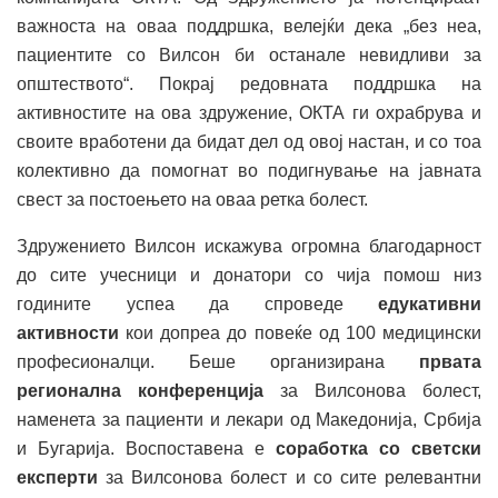
важноста на оваа поддршка, велејќи дека „без неа,
пациентите со Вилсон би останале невидливи за
општеството“. Покрај редовната поддршка на
активностите на ова здружение, ОКТА ги охрабрува и
своите вработени да бидат дел од овој настан, и со тоа
колективно да помогнат во подигнување на јавната
свест за постоењето на оваа ретка болест.
Здружението Вилсон искажува огромна благодарност
до сите учесници и донатори со чија помош низ
годините успеа да спроведе
едукативни
активности
кои допреа до повеќе од 100 медицински
професионалци. Беше организирана
првата
регионална конференција
за Вилсонова болест,
наменета за пациенти и лекари од Македонија, Србија
и Бугарија. Воспоставена е
соработка со светски
експерти
за Вилсонова болест и со сите релевантни