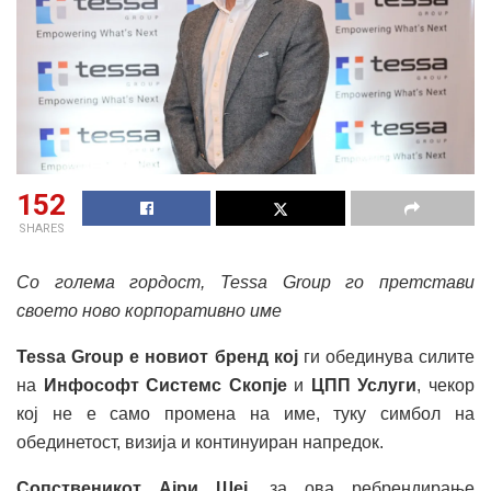
152
SHARES
Со голема гордост, Tessa Group го претстав
и
своето ново корпоративно име
Tessa Group е новиот бренд кој
ги обединува силите
на
Инфософт Системс Скопје
и
ЦПП Услуги
, чекор
кој не е само промена на име, туку симбол на
обединетост, визија и континуиран напредок.
Сопственикот Ајри Шеј
, за ова ребрендирање