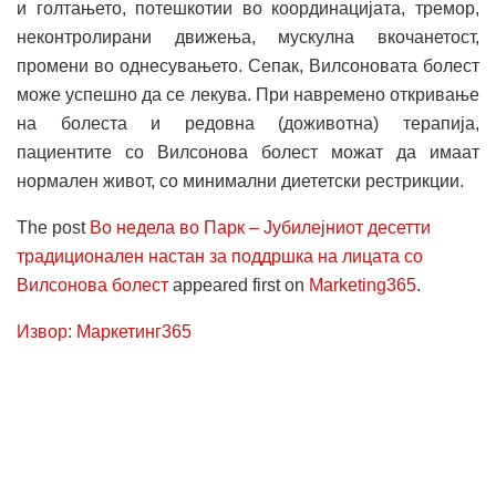
и голтањето, потешкотии во координацијата, тремор,
неконтролирани движења, мускулна вкочанетост,
промени во однесувањето. Сепак, Вилсоновата болест
може успешно да се лекува. При навремено откривање
на болеста и редовна (доживотна) терапија,
пациентите со Вилсонова болест можат да имаат
нормален живот, со минимални диететски рестрикции.
The post
Во недела во Парк – Јубилејниот десетти
традиционален настан за поддршка на лицата со
Вилсонова болест
appeared first on
Marketing365
.
Извор: Маркетинг365