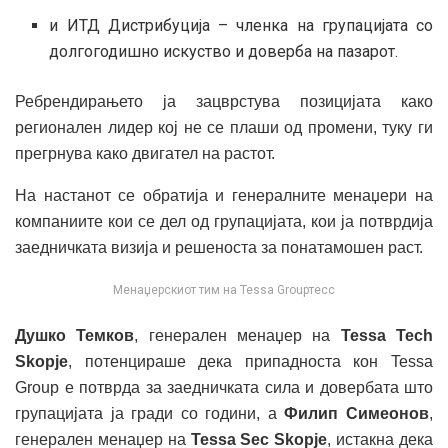
и ИТД Дистрибуција – членка на групацијата со
долгогодишно искуство и доверба на пазарот.
Ребрендирањето ја зацврстува позицијата како
регионален лидер кој не се плаши од промени, туку ги
прегрнува како двигател на растот.
На настанот се обратија и генералните менаџери на
компаниите кои се дел од групацијата, кои ја потврдија
заедничката визија и решеноста за понатамошен раст.
Менаџерскиот тим на Tessa Groupтесс
Душко Темков
, генерален менаџер на
Tessa Tech
Skopje
, потенцираше дека припадноста кон Tessa
Group е потврда за заедничката сила и довербата што
групацијата ја гради со години, а
Филип Симеонов
,
генерален менаџер на
Tessa Sec Skopje
, истакна дека