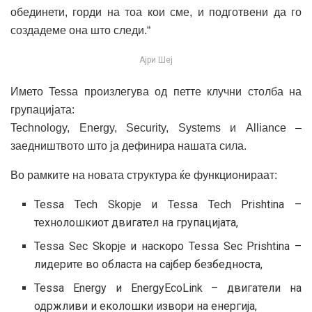
обединети, горди на тоа кои сме, и подготвени да го
создадеме она што следи.“
Ајри Шеј
Името Tessa произлегува од петте клучни столба на
групацијата:
Technology, Energy, Security, Systems и Alliance –
заедништвото што ја дефинира нашата сила.
Во рамките на новата структура ќе функционираат:
Tessa Tech Skopje и Tessa Tech Prishtina –
технолошкиот двигател на групацијата,
Tessa Sec Skopje и наскоро Tessa Sec Prishtina –
лидерите во областа на сајбер безбедноста,
Tessa Energy и EnergyEcoLink – двигатели на
одржливи и еколошки извори на енергија,