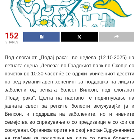
152
SHARES
Под слоганот „Подај рака“, во недела (12.10.2025) на
летната сцена „Лепеза“ во Градскиот парк во Скопје со
почеток во 10.30 часот ќе се одржи јубилејниот десетти
по ред хуманитарен хепенинг за поддршка на лицата
заболени од ретката болест Вилсон, под слоганот
„Подај рака“. Целта на настанот е подигнување на
јавната свест за ретките болести вклучувајќи ја и
Вилсон, и поддршка на заболените, но и нивните
семејства во справувањето со предизвиците со кои се
соочуваат. Организаторите на овој настан Здружението
на граѓани за поддршка на лица со ретка болест –