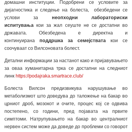
домашни институции. Подобрени се условите за
дијагностика и следење на болеста, обезбедени се
услови за
неопходни лабораториски
испитувања
кои за жал сеуште не се достапни во
државата. Обезбедена е директна и
континуирана
поддршка за семејствата
кои се
соочуваат со Вилсоновата болест.
Детални информации за настанот како и пријавувањето
за оваа хуманитарна трка се достапни на следниот
линк
https://podajraka.smartrace.club/
Болеста Вилсон предизвикува нарушување во
метаболизмот што доведува до таложење на бакар во
црниот дроб, мозокот и очите, процес кој се одвива
постепено, со години, пред појавата на првите
симптоми. Натрупувањето на бакар во централниот
нервен систем може да доведе до проблеми со говорот