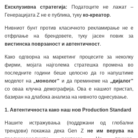
Ексклузивна стратегија:
Податоците не лажат –
Генерацијата Z не е публика, туку
ко-креатор
.
Нивниот бунт против класичното рекламирање не е
отфрлање на брeндовете, туку јасен повик за
вистинска поврзаност и автентичност
.
Како одгворна на маркетинг процесите за неколку
фирми, мојата најголема стратешка промена во
последните години беше целосно да го напуштиме
моделот на
„монолог“
и да преминеме на
„дијалог“
со оваа клучна демографија. Ова е нашиот пристап,
базиран на длабока анализа на нивното однесување.
1. Автентичноста како наш нов Production Standard
Нашите истражувања (поддржани од глобални
трендови) покажаа дека Gen Z
не им верува на