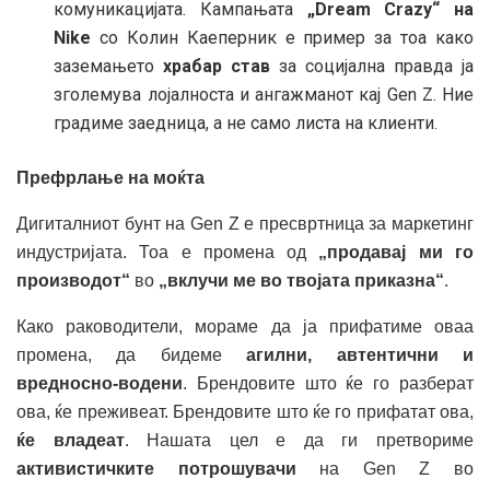
комуникацијата. Кампањата
„Dream Crazy“ на
Nike
со Колин Каеперник е пример за тоа како
заземањето
храбар став
за социјална правда ја
зголемува лојалноста и ангажманот кај Gen Z. Ние
градиме заедница, а не само листа на клиенти.
Префрлање на моќта
Дигиталниот бунт на Gen Z е пресвртница за маркетинг
индустријата. Тоа е промена од
„продавај ми го
производот“
во
„вклучи ме во твојата приказна“
.
Како раководители, мораме да ја прифатиме оваа
промена, да бидеме
агилни, автентични и
вредносно-водени
. Брендовите што ќе го разберат
ова, ќе преживеат. Брендовите што ќе го прифатат ова,
ќе владеат
. Нашата цел е да ги претвориме
активистичките потрошувачи
на Gen Z во