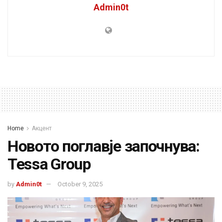
Admin0t
Home
Акцент
Новото поглавје започнува:
Tessa Group
by
Admin0t
October 9, 2025