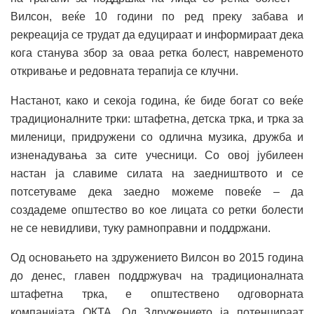
Вилсон, веќе 10 години по ред преку забава и
рекреација се трудат да едуцираат и информираат дека
кога станува збор за оваа ретка болест, навременото
откривање и редовната терапија се клучни.
Настанот, како и секоја година, ќе биде богат со веќе
традиционалните трки: штафетна, детска трка, и трка за
миленици, придружени со одлична музика, дружба и
изненадувања за сите учесници. Со овој јубилеен
настан ја славиме силата на заедништвото и се
потсетуваме дека заедно можеме повеќе – да
создадеме општество во кое лицата со ретки болести
не се невидливи, туку рамноправни и поддржани.
Од основањето на здружението Вилсон во 2015 година
до денес, главен поддржувач на традиционалната
штафетна трка, е општествено одговорната
компанијата ОКТА. Од Здружението ја потенцираат