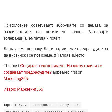
Психолозите советуваат: зборувајте со децата за
различностите на позитивен начин. Развивајте
толеранција, емпатија и почит.
Да научиме поинаку. Да ги надминеме предрасудите за
да вистински се поврземе. #НаправиМесто
The post
Социјален експеримент: На колку години се
создаваат предрасудите?
appeared first on
Marketing365
.
Извор: Маркетинг365
Tags:
години
експеримент
колку
на