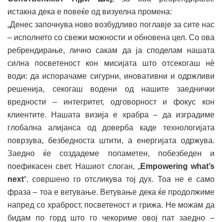
истакна дека е повеќе од визуелна промена:
„Денес започнува ново возбудливо поглавје за сите нас
– исполнето со свежи можности и обновена цел. Со ова
ребрендирање, лично сакам да ја споделам нашата
силна посветеност кон мисијата што отсекогаш нѐ
води: да испорачаме сигурни, иновативни и одржливи
решенија, секогаш водени од нашите заеднички
вредности – интегритет, одговорност и фокус кон
клиентите. Нашата визија е храбра – да изградиме
глобална алијанса од доверба каде технологијата
поврзува, безбедноста штити, а енергијата одржува.
Заедно ќе создадеме попаметен, побезбеден и
поефикасен свет. Нашиот слоган, „
Empowering what’s
next
“, совршено го отсликува тој дух. Тоа не е само
фраза – тоа е ветување. Ветување дека ќе продолжиме
напред со храброст, посветеност и грижа. Не можам да
бидам по горд што го чекориме овој пат заедно –