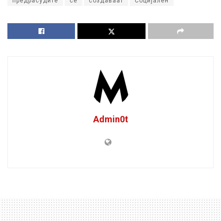
предрасудите
се
создаваат
Социјален
Admin0t