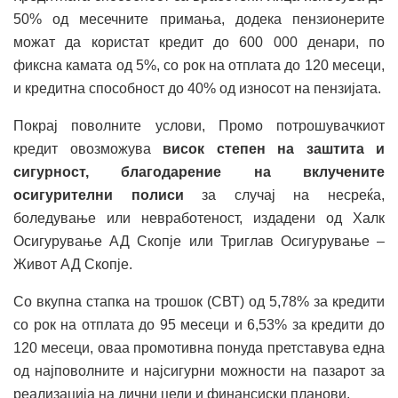
50% од месечните примања, додека пензионерите
можат да користат кредит до 600 000 денари, по
фиксна камата од 5%, со рок на отплата до 120 месеци,
и кредитна способност до 40% од износот на пензијата.
Покрај поволните услови, Промо потрошувачкиот
кредит овозможува
висок степен на заштита и
сигурност, благодарение на вклучените
осигурителни полиси
за случај на несреќа,
боледување или невработеност, издадени од Халк
Осигурување АД Скопје или Триглав Осигурување –
Живот АД Скопје.
Со вкупна стапка на трошок (СВТ) од 5,78% за кредити
со рок на отплата до 95 месеци и 6,53% за кредити до
120 месеци, оваа промотивна понуда претставува една
од најповолните и најсигурни можности на пазарот за
реализација на лични цели и финансиски планови.