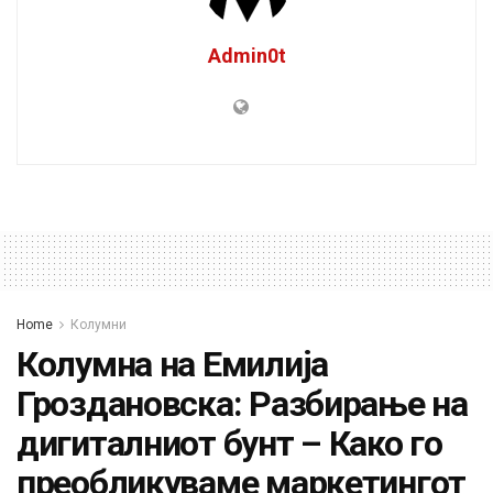
Admin0t
Home
Колумни
Колумна на Емилија
Гроздановска: Разбирање на
дигиталниот бунт – Како го
преобликуваме маркетингот