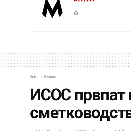
Home
Бизнис
ИСОС првпат 
сметководств