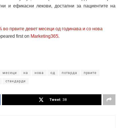
тни и ефикасни лекови, достапни за пациентите на
 % во првите девет месеци од годинава и со нова
peared first on
Marketing365
.
месеци
на
нова
од
потврда
првите
стандарди
Tweet
38