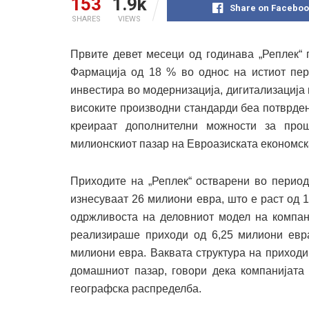
153
1.9k
Share on Faceboo
SHARES
VIEWS
Првите девет месеци од годинава „Реплек“ 
Фармација од 18 % во однос на истиот пер
инвестира во модернизација, дигитализација
високите производни стандарди беа потврде
креираат дополнителни можности за про
милионскиот пазар на Евроазиската економска
Приходите на „Реплек“ остварени во период
изнесуваат 26 милиони евра, што е раст од 1
одржливоста на деловниот модел на компан
реализираше приходи од 6,25 милиони евра
милиони евра. Ваквата структура на приход
домашниот пазар, говори дека компанијата 
географска распределба.