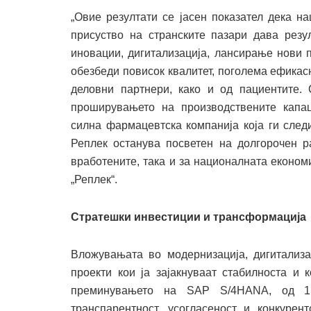
„Овие резултати се јасен показател дека н
присуство на странските пазари дава резу
иновации, дигитализација, лансирање нови 
обезбеди повисок квалитет, поголема ефикас
деловни партнери, како и од пациентите.
проширувањето на производствените капац
силна фармацевтска компанија која ги следи
Реплек останува посветен на долгорочен ра
вработените, така и за националната економи
„Реплек“.
Стратешки инвестиции и трансформација
Вложувањата во модернизација, дигитализ
проекти кои ја зајакнуваат стабилноста и 
преминувањето на SAP S/4HANA, од 1 
транспарентност, усогласеност и конкуре