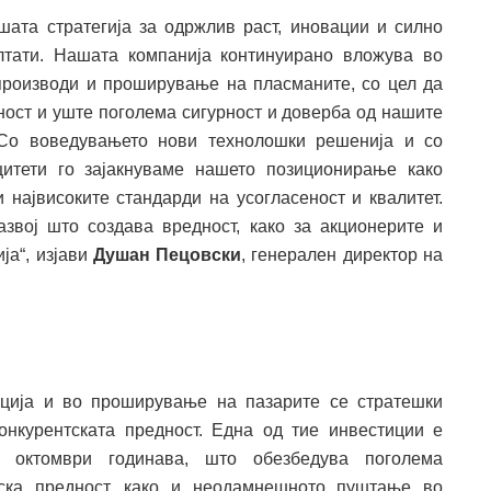
ашата стратегија за одржлив раст, иновации и силно
лтати. Нашата компанија континуирано вложува во
производи и проширување на пласманите, со цел да
ност и уште поголема сигурност и доверба од нашите
 Со воведувањето нови технолошки решенија и со
итети го зајакнуваме нашето позиционирање како
 највисоките стандарди на усогласеност и квалитет.
звој што создава вредност, како за акционерите и
ја“, изјави
Душан Пецовски
, генерален директор на
ација и во проширување на пазарите се стратешки
конкурентската предност. Една од тие инвестиции е
октомври годинава, што обезбедува поголема
нтска предност, како и неодамнешното пуштање во