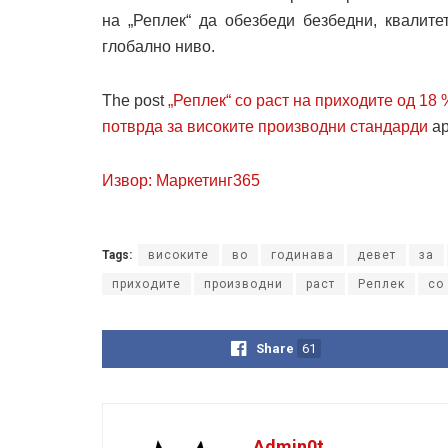
на „Реплек“ да обезбеди безбедни, квалите
глобално ниво.
The post
„Реплек“ со раст на приходите од 18
потврда за високите производни стандарди
ap
Извор: Маркетинг365
Tags:
високите
во
годинава
девет
за
приходите
производни
раст
Реплек
со
Share
61
Admin0t