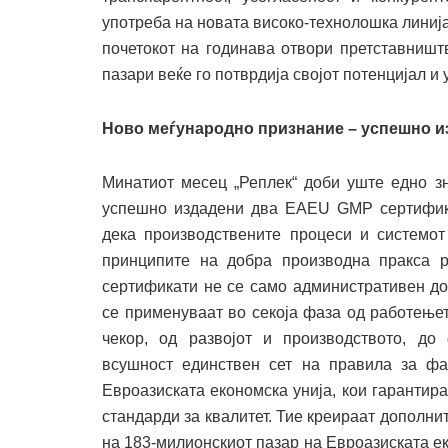
употреба на новата високо-технолошка линија 
почетокот на годинава отвори претставништ
пазари веќе го потврдија својот потенцијал 
Ново меѓународно признание – успешно 
Минатиот месец „Реплек“ доби уште едно зн
успешно издадени два EAEU GMP сертификат
дека производствените процеси и системот 
принципите на добра производна пракса р
сертификати не се само административен до
се применуваат во секоја фаза од работењет
чекор, од развојот и производството, до
всушност единствен сет на правила за фа
Евроазиската економска унија, кои гарантир
стандарди за квалитет. Тие креираат дополн
на 183-милионскиот пазар на Евроазиската ек