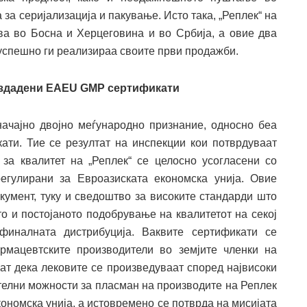
за серијализација и пакување. Исто така, „Реплек“ на
ва во Босна и Херцеговина и во Србија, а овие два
и успешно ги реализираа своите први продажби.
издадени
EAEU
GMP сертификати
ачајно двојно меѓународно признание, односно беа
и. Тие се резултат на инспекции кои потврдуваат
за квалитет на „Реплек“ се целосно усогласени со
егулирани за Евроазиската економска унија. Овие
кумент, туку и сведоштво за високите стандарди што
о и постојаното подобрување на квалитетот на секој
 финалната дистрибуција. Ваквите сертификати се
рмацевтските производители во земјите членки на
аат дека лековите се произведуваат според највисоки
ителни можности за пласман на производите на Реплек
ономска унија, а истовремено се потврда на мисијата