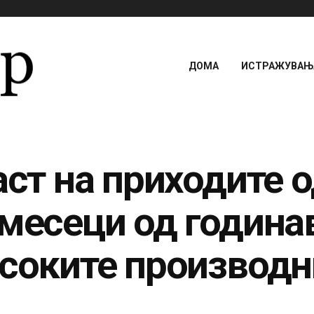
ДОМА
ИСТРАЖУВАЊА
аст на приходите о
месеци од годинав
исоките производ