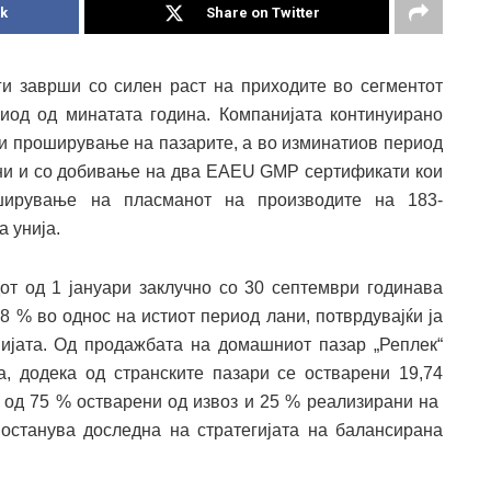
k
Share on Twitter
ги заврши со силен раст на приходите во сегментот
иод од минатата година. Компанијата континуирано
 и проширување на пазарите, а во изминатиов период
ни и со добивање на два EAEU GMP сертификати кои
ширување на пласманот на производите на 183-
 унија.
от од 1 јануари заклучно со 30 септември годинава
8 % во однос на истиот период лани, потврдувајќи ја
ијата. Од продажбата на домашниот пазар „Реплек“
, додека од странските пазари се остварени 19,74
и од 75 % остварени од извоз и 25 % реализирани на
останува доследна на стратегијата на балансирана