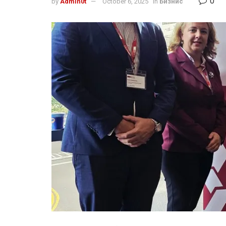
0
by
Admin0t
October 6, 2025
in
Бизнис