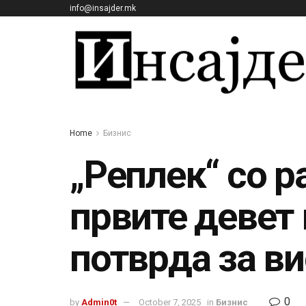
info@insajder.mk
Home
Бизнис
„Реплек“ со р
првите девет 
потврда за в
0
by
Admin0t
October 7, 2025
in
Бизнис