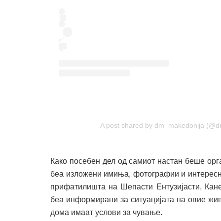
A post shared by dm_makedonija (@
Како посебен дел од самиот настан беше орг
беа изложени имиња, фотографии и интересн
прифатилишта на Шепасти Ентузијасти, Кане
беа информирани за ситуацијата на овие жив
дома имаат услови за чување.