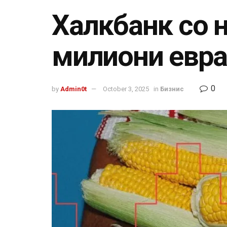
Халкбанк со н
милиони евра
0
by
Admin0t
October 3, 2025
in
Бизнис