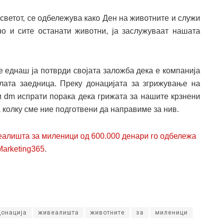
 светот, се одбележува како Ден на животните и служи
о и сите останати животни, ја заслужуваат нашата
е еднаш ја потврди својата заложба дека е компанија
целата заедница. Преку донацијата за згрижување на
 dm испрати порака дека грижата за нашите крзнени
 колку сме ние подготвени да направиме за нив.
веалишта за миленици од 600.000 денари го одбележа
Marketing365
.
донација
живеалишта
животните
за
миленици