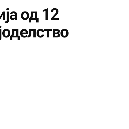
ја од 12
јоделство