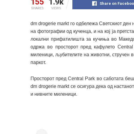
155
1.9k
Share on Faceboo
SHARES
VIEWS
dm drogerie markt го одбележа Светскиот ден 
на фотографии од кученца, и на кој ја претс
локални прифатилишта за кучиња во Македо
одржа во просторот пред кафулето Central
миленици, љубителите на животни, стручен в
паркот.
Просторот пред Central Park во саботата беш
dm drogerie markt се осигура дека од настано
и нивните миленици.