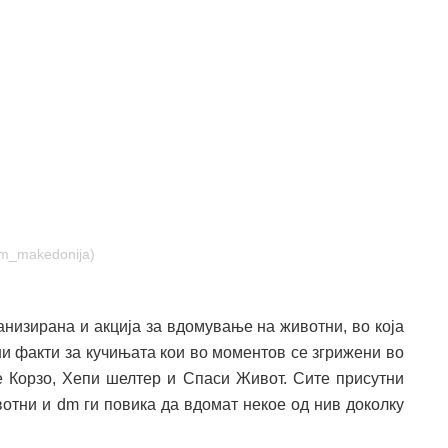
dm_makedonija)
анизирана и акција за вдомување на животни, во која
и факти за кучињата кои во моментов се згрижени во
 Корзо, Хепи шелтер и Спаси Живот. Сите присутни
отни и dm ги повика да вдомат некое од нив доколку