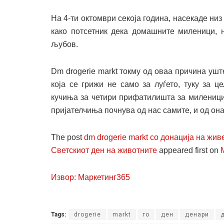
На 4-ти октомври секоја година, насекаде низ
како потсетник дека домашните миленици, н
љубов.
Dm drogerie markt токму од оваа причина ушт
која се грижи не само за луѓето, туку за 
кучиња за четири прифатилишта за миленици
пријателчиња почнува од нас самите, и од она
The post
dm drogerie markt со донација на жи
Светскиот ден на животните
appeared first on
Извор: Маркетинг365
Tags:
drogerie
markt
го
ден
денари