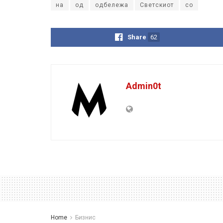
на
од
одбележа
Светскиот
со
Share
62
Admin0t
Home
Бизнис