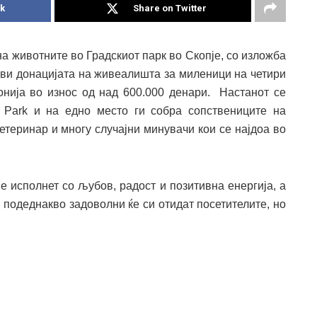
k
Share on Twitter
на животните во Градскиот парк во Скопје, со изложба
тави донацијата на живеалишта за миленици на четири
нија во износ од над 600.000 денари. Настанот се
 Park и на едно место ги собра сопствениците на
етеринар и многу случајни минувачи кои се најдоа во
е исполнет со љубов, радост и позитивна енергија, а
т подеднакво задоволни ќе си отидат посетителите, но