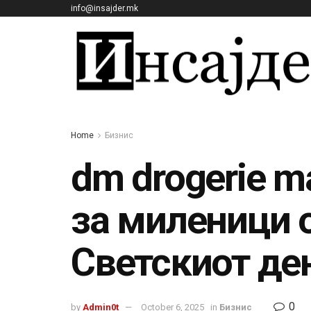
info@insajder.mk
Home
Бизнис
dm drogerie m
за миленици 
Светскиот де
0
by
Admin0t
October 6, 2025
in
Бизнис