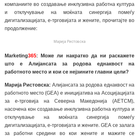
компаниите во создавање
инклузивна работна култура
и отклучување на моќната синергија помеѓу
дигитализацијата, е-трговијата и жените, прочитајте во
продолжение:
Марија Ристовска
Marketing
365
: Може ли накратко да ни раскажете
што е Алијансата за родова еднаквост на
работното место и кои се нејзините главни цели?
Марија Ристовска:
Алијансата за родова еднаквост на
работното место (GEA) е иницијатива на Асоцијацијата
за е-трговија на Северна Македонија (АЕТСМ),
насочена кон создавање инклузивна работна култура и
отклучување на моќната синергија помеѓу
дигитализацијата, е-трговијата и жените. GEA се залага
за работни средини во кои жените и мажите се