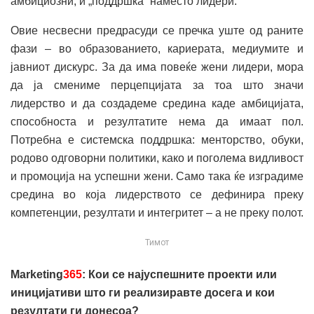
амбициозни, и „поддршка“ наместо лидери.
Овие несвесни предрасуди се пречка уште од раните
фази – во образованието, кариерата, медиумите и
јавниот дискурс. За да има повеќе жени лидери, мора
да ја смениме перцепцијата за тоа што значи
лидерство и да создадеме средина каде амбицијата,
способноста и резултатите нема да имаат пол.
Потребна е системска поддршка: менторство, обуки,
родово одговорни политики, како и поголема видливост
и промоција на успешни жени. Само така ќе изградиме
средина во која лидерството се дефинира преку
компетенции, резултати и интегритет – а не преку полот.
Тимот
Marketing
365
: Кои се најуспешните проекти или
иницијативи што ги реализиравте досега и кои
резултати ги донесоа?