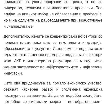
припаѓаат на улоги поврзани со грижа, а не со
лидерство, технички или иновативни професии. Тоа
влијае на нивниот избор на образование и професија,
но и на одлуките на работодавачите при вработување
и унапредување.
Дополнително, жените се концентрирани во сектори со
пониски плати
, како што се текстилната индустрија,
образованието и услугите. Истовремено, недостатокот
од менторство, женски примери и поддршка во сектори
како ИКТ и инженерство резултира со многу ниска
женска застапеност во најбрзорастечките и најплатени
индустрии.
Сето ова придонесува за помало економско учество,
отежнат кариерен развој и зголемена економска
несигурност за жените. За да се подобри состојбата,
потребни се системски мерки – во образованието,