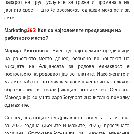
пазарот на труд, услугите за грижа и промената на
јавната свест – што ќе овозможат еднакви можности за
сите.
Marketing
365
: Кои се најголемите предизвици на
работното место?
Марија Ристовска:
Еден од најголемите предизвици
на работното место денес, особено во контекст на
мисијата на Алијансата за родова еднаквост, е
постоењето на родовиот јаз во платите. Иако жените и
мажите работат во слични услови и често имаат слично
образование и квалификации, жените во Северна
Македонија сè уште заработуваат значително помалку
од мажите.
Според податоците од Државниот завод за статистика
за 2023 година (Жените и мажите, 2025), просечната
годишна бруто-заработувачка за мажите изнесува