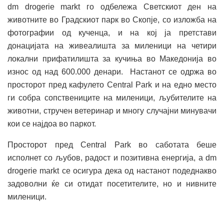
dm drogerie markt го одбележа Светскиот ден на
животните во Градскиот парк во Скопје, со изложба на
фотографии од кученца, и на кој ја претстави
донацијата на живеалишта за миленици на четири
локални прифатилишта за кучиња во Македонија во
износ од над 600.000 денари. Настанот се одржа во
просторот пред кафулето Central Park и на едно место
ги собра сопствениците на миленици, љубителите на
животни, стручен ветеринар и многу случајни минувачи
кои се најдоа во паркот.
Просторот пред Central Park во саботата беше
исполнет со љубов, радост и позитивна енергија, а dm
drogerie markt се осигура дека од настанот подеднакво
задоволни ќе си отидат посетителите, но и нивните
миленици.