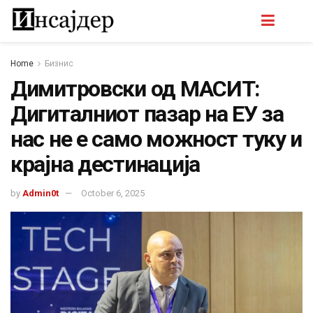
Home
Бизнис
Димитровски од МАСИТ:
Дигиталниот пазар на ЕУ за
нас не е само можност туку и
крајна дестинација
by
Admin0t
October 6, 2025