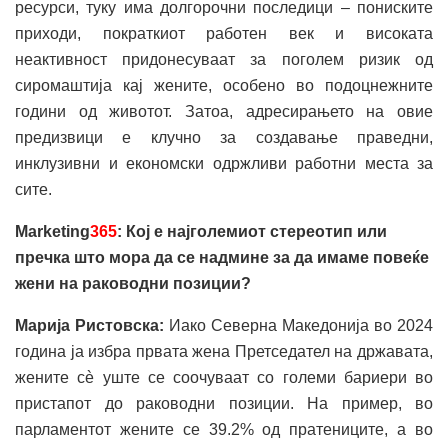
ресурси, туку има долгорочни последици – пониските
приходи, пократкиот работен век и високата
неактивност придонесуваат за поголем ризик од
сиромаштија кај жените, особено во подоцнежните
години од животот. Затоа, адресирањето на овие
предизвици е клучно за создавање праведни,
инклузивни и економски одржливи работни места за
сите.
Marketing
365
: Кој е најголемиот стереотип или
пречка што мора да се надмине за да имаме повеќе
жени на раководни позиции?
Марија Ристовска:
Иако Северна Македонија во 2024
година ја избра првата жена Претседател на државата,
жените сè уште се соочуваат со големи бариери во
пристапот до раководни позиции. На пример, во
парламентот жените се 39.2% од пратениците, а во