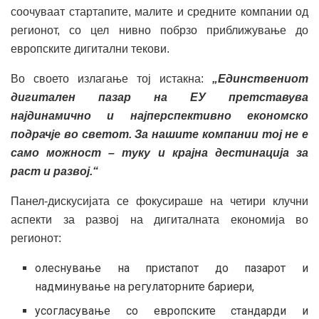
соочуваат стартапите, малите и средните компании од
регионот, со цел нивно побрзо приближување до
европските дигитални текови.
Во своето излагање тој истакна:
„Единствениот
дигитален пазар на ЕУ претставува
најдинамично и најперспективно економско
подрачје во светот. За нашите компании тој не е
само можност – туку и крајна дестинација за
раст и развој.“
Панел-дискусијата се фокусираше на четири клучни
аспекти за развој на дигиталната економија во
регионот:
олеснување на пристапот до пазарот и
надминување на регулаторните бариери,
усогласување со европските стандарди и