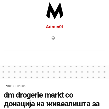
Admin0t
Home
Бизнис
dm drogerie markt со
донација на живеалишта за