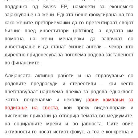
поддршка од Swiss EP, наменети за економско
зајакнување на жени. Едната беше фокусирана на тоа
како жените претприемачки да го презентираат својот
бизнис пред инвеститори (pitching), а другата им
помогна на жени менаџерки да започнат со
инвестирање и да станат бизнис ангели – чекор што
директно придонесува за поголема родова застапеност
во финансиите.
Алијансата активно работи и на справување со
родовите предрасуди и стереотипи – кои често
претставуваат најголема пречка за родова еднаквост.
Затоа, покренавме и неколку
јавни кампањи за
подигање на свеста
, кои преку видео-пораки и
вистински приказни ја отворија темата во медиумите,
на социјалните мрежи и во јавноста. Сите овие
активности го носат истиот фокус, a тоа е конкретна и