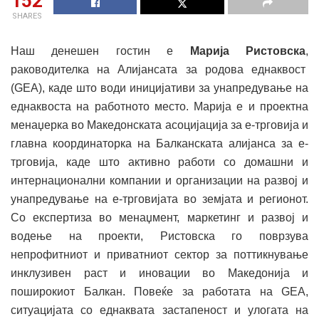
152
SHARES
Наш денешен гостин е
Марија Ристовска
,
раководителка на Алијансата за родова еднаквост
(GEA), каде што води иницијативи за унапредување на
еднаквоста на работното место. Марија е и проектна
менаџерка во Македонската асоцијација за е-трговија и
главна координаторка на Балканската алијанса за е-
трговија, каде што активно работи со домашни и
интернационални компании и организации на развој и
унапредување на е-трговијата во земјата и регионот.
Со експертиза во менаџмент, маркетинг и развој и
водење на проекти, Ристовска го поврзува
непрофитниот и приватниот сектор за поттикнување
инклузивен раст и иновации во Македонија и
поширокиот Балкан. Повеќе за работата на GEA,
ситуацијата со еднаквата застапеност и улогата на