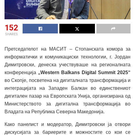
152
SHARES
Претседателот на МАСИТ – Стопанската комора за
информатички и комуникациски технологии, г. Јордан
Димитровски, денеска учествуваше на регионалната
конференција
„
Western Balkans Digital Summit
2025“
во Скопје, посветена на дигиталната трансформација и
интеграцијата на Западен Балкан во eдинствениот
дигитален пазар на Европската Унија, организирана од
Министерството за дигитална трансформација во
Владата на Република Северна Македонија.
Како панелист и модератор, Димитровски ја отвори
дискусијата за бариерите и можностите со кои се