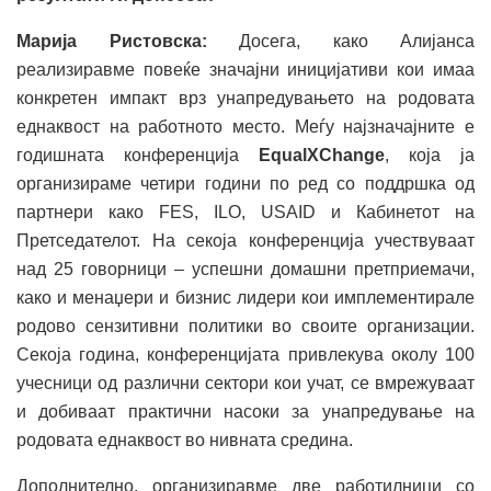
Марија Ристовска:
Досега, како Алијанса
реализиравме повеќе значајни иницијативи кои имаа
конкретен импакт врз унапредувањето на родовата
еднаквост на работното место. Меѓу најзначајните е
годишната конференција
EqualXChange
, која ја
организираме четири години по ред со поддршка од
партнери како FES, ILO, USAID и Кабинетот на
Претседателот. На секоја конференција учествуваат
над 25 говорници – успешни домашни претприемачи,
како и менаџери и бизнис лидери кои имплементирале
родово сензитивни политики во своите организации.
Секоја година, конференцијата привлекува околу 100
учесници од различни сектори кои учат, се вмрежуваат
и добиваат практични насоки за унапредување на
родовата еднаквост во нивната средина.
Дополнително, организиравме две работилници со