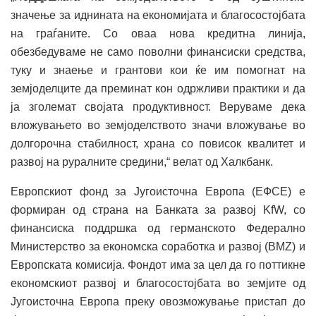
значење за иднината на економијата и благосостојбата
на граѓаните. Со оваа нова кредитна линија,
обезбедуваме не само поволни финансиски средства,
туку и знаење и грантови кои ќе им помогнат на
земјоделците да преминат кон одржливи практики и да
ја зголемат својата продуктивност. Веруваме дека
вложувањето во земјоделството значи вложување во
долгорочна стабилност, храна со повисок квалитет и
развој на руралните средини,“ велат од Халкбанк.
Европскиот фонд за Југоисточна Европа (ЕФСЕ) е
формиран од страна на Банката за развој KfW, со
финансиска поддршка од германското Федерално
Министерство за економска соработка и развој (BMZ) и
Европската комисија. Фондот има за цел да го поттикне
економскиот развој и благосостојбата во земјите од
Југоисточна Европа преку овозможување пристап до