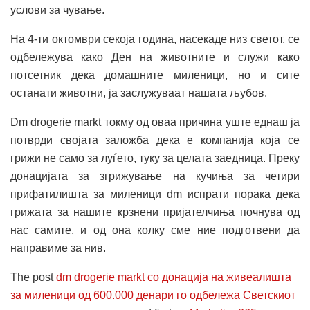
услови за чување.
На 4-ти октомври секоја година, насекаде низ светот, се
одбележува како Ден на животните и служи како
потсетник дека домашните миленици, но и сите
останати животни, ја заслужуваат нашата љубов.
Dm drogerie markt токму од оваа причина уште еднаш ја
потврди својата заложба дека е компанија која се
грижи не само за луѓето, туку за целата заедница. Преку
донацијата за згрижување на кучиња за четири
прифатилишта за миленици dm испрати порака дека
грижата за нашите крзнени пријателчиња почнува од
нас самите, и од она колку сме ние подготвени да
направиме за нив.
The post
dm drogerie markt со донација на живеалишта
за миленици од 600.000 денари го одбележа Светскиот