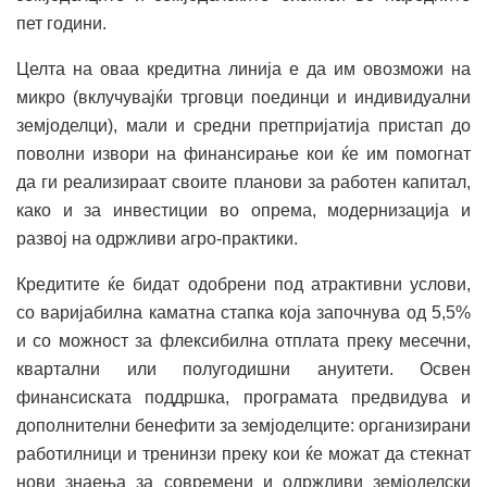
пет години.
Целта на оваа кредитна линија е да им овозможи на
микро (вклучувајќи трговци поединци и индивидуални
земјоделци), мали и средни претпријатија пристап до
поволни извори на финансирање кои ќе им помогнат
да ги реализираат своите планови за работен капитал,
како и за инвестиции во опрема, модернизација и
развој на одржливи агро-практики.
Кредитите ќе бидат одобрени под атрактивни услови,
со варијабилна каматна стапка која започнува од 5,5%
и со можност за флексибилна отплата преку месечни,
квартални или полугодишни ануитети. Освен
финансиската поддршка, програмата предвидува и
дополнителни бенефити за земјоделците: организирани
работилници и тренинзи преку кои ќе можат да стекнат
нови знаења за современи и одржливи земјоделски