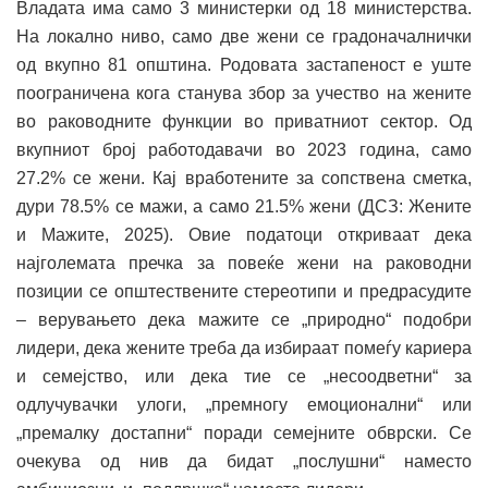
Владата има само 3 министерки од 18 министерства.
На локално ниво, само две жени се градоначалнички
од вкупно 81 општина. Родовата застапеност е уште
поограничена кога станува збор за учество на жените
во раководните функции во приватниот сектор. Од
вкупниот број работодавачи во 2023 година, само
27.2% се жени. Кај вработените за сопствена сметка,
дури 78.5% се мажи, а само 21.5% жени (ДСЗ: Жените
и Мажите, 2025). Овие податоци откриваат дека
најголемата пречка за повеќе жени на раководни
позиции се општествените стереотипи и предрасудите
– верувањето дека мажите се „природно“ подобри
лидери, дека жените треба да избираат помеѓу кариера
и семејство, или дека тие се „несоодветни“ за
одлучувачки улоги, „премногу емоционални“ или
„премалку достапни“ поради семејните обврски. Се
очекува од нив да бидат „послушни“ наместо