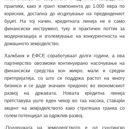
практики, како и грант компонента до 1.000 евра по
корисник, достапна до исцрпување на предвидениот
буџет. На тој начин, кредитната линија не е само
финансиски инструмент, туку и практичен поттик за
модернизација и зголемување на конкурентноста на
домашното земјоделство.
Халкбанк и ЕФСЕ соработуваат долги години, а ова
партнерство овозможи континуирано насочување на
финансиски средства кон микро, мали и средни
претпријатија, со што се поддржа растот на многу
бизниси и се даде значаен придонес во економскиот
развој на државата. Новата кредитна линија
претставува уште еден чекор во таа насока, ставајќи
акцент на земјоделството како стратешка гранка со
голем потенцијал за одржлив развој.
„Поддршката на земјоделството е од суштинско