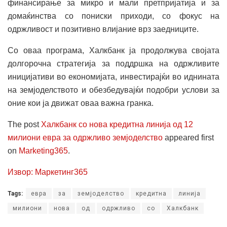
финансирање за микро и мали претпријатија и за
домаќинства со пониски приходи, со фокус на
одржливост и позитивно влијание врз заедниците.
Со оваа програма, Халкбанк ја продолжува својата
долгорочна стратегија за поддршка на одржливите
иницијативи во економијата, инвестирајќи во иднината
на земјоделството и обезбедувајќи подобри услови за
оние кои ја движат оваа важна гранка.
The post
Халкбанк со нова кредитна линија од 12
милиони евра за одржливо земјоделство
appeared first
on
Marketing365
.
Извор: Маркетинг365
Tags:
евра
за
земјоделство
кредитна
линија
милиони
нова
од
одржливо
со
Халкбанк