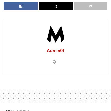
Admin0t
Home
Интервјуа