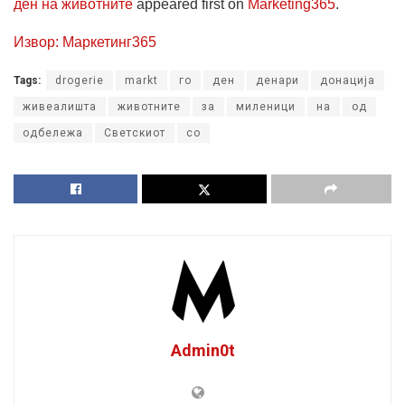
ден на животните
appeared first on
Marketing365
.
Извор: Маркетинг365
Tags:
drogerie
markt
го
ден
денари
донација
живеалишта
животните
за
миленици
на
од
одбележа
Светскиот
со
Admin0t