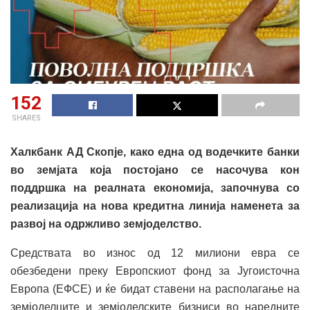
152
SHARES
Халкбанк АД Скопје, како една од водечките банки
во земјата која постојано се насочува кон
поддршка на реалната економија, започнува со
реализација на нова кредитна линија наменета за
развој на одржливо земјоделство.
Средствата во износ од 12 милиони евра се
обезбедени преку Европскиот фонд за Југоисточна
Европа (ЕФСЕ) и ќе бидат ставени на располагање на
земјоделците и земјоделските бизниси во наредните