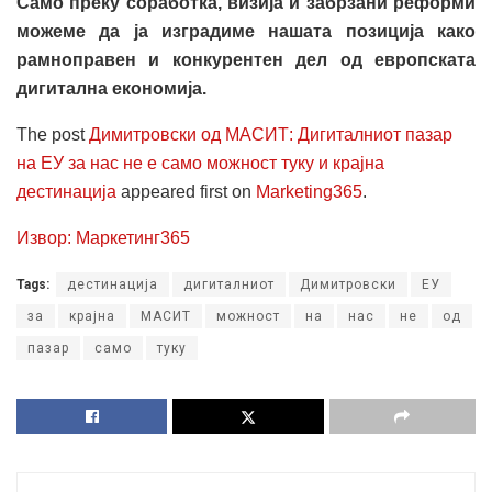
Само преку соработка, визија и забрзани реформи
можеме да ја изградиме нашата позиција како
рамноправен и конкурентен дел од европската
дигитална економија.
The post
Димитровски од МАСИТ: Дигиталниот пазар
на ЕУ за нас не е само можност туку и крајна
дестинација
appeared first on
Marketing365
.
Извор: Маркетинг365
Tags:
дестинација
дигиталниот
Димитровски
ЕУ
за
крајна
МАСИТ
можност
на
нас
не
од
пазар
само
туку