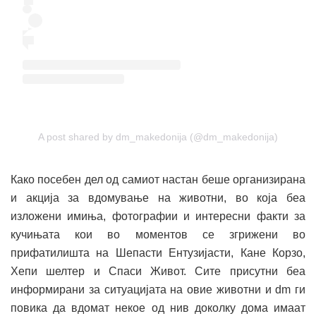
A post shared by dm_makedonija (@dm_makedonija)
Како посебен дел од самиот настан беше организирана
и акција за вдомување на животни, во која беа
изложени имиња, фотографии и интересни факти за
кучињата кои во моментов се згрижени во
прифатилишта на Шепасти Ентузијасти, Кане Корзо,
Хепи шелтер и Спаси Живот. Сите присутни беа
информирани за ситуацијата на овие животни и dm ги
повика да вдомат некое од нив доколку дома имаат