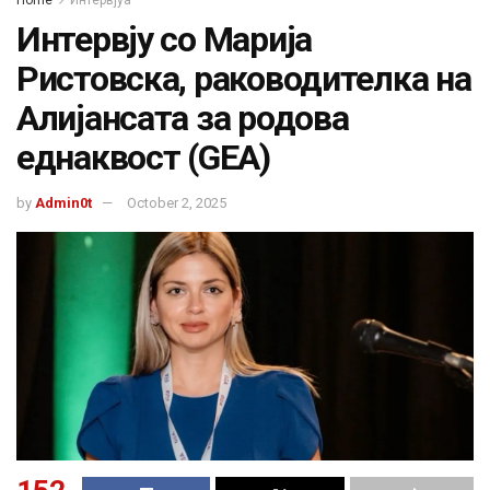
Интервју со Марија
Ристовска, раководителка на
Алијансата за родова
еднаквост (GEA)
by
Admin0t
October 2, 2025