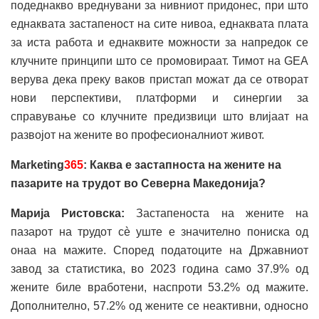
подеднакво вреднувани за нивниот придонес, при што
еднаквата застапеност на сите нивоа, еднаквата плата
за иста работа и еднаквите можности за напредок се
клучните принципи што се промовираат. Тимот на GEA
верува дека преку ваков пристап можат да се отворат
нови перспективи, платформи и синергии за
справување со клучните предизвици што влијаат на
развојот на жените во професионалниот живот.
Marketing
365
: Каква e застапноста на жените на
пазарите на трудот во Северна Македонија?
Марија Ристовска:
Застапеноста на жените на
пазарот на трудот сè уште е значително пониска од
онаа на мажите. Според податоците на Државниот
завод за статистика, во 2023 година само 37.9% од
жените биле вработени, наспроти 53.2% од мажите.
Дополнително, 57.2% од жените се неактивни, односно