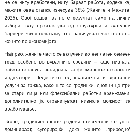
не се ниту вработени, ниту бараат работа, додека кај
мажите оваа стапка изнесува 38% (Жените и Мажите,
2025).
Овој родов јаз не е резултат само на лични
избори, туку произлегува од структурни и културни
бариери кои и понатаму го ограничуваат учеството на
жените во економијата.
Најпрво, жените често се вклучени во неплатен семеен
труд, особено во руралните средини – каде нивната
работа останува невидлива за формалните економски
индикатори. Недостигот од квалитетни и достапни
услуги за грижа, како што се градинки, дневни центри
за стари лица или флексибилни работни аранжмани,
дополнително ја ограничуваат нивната можност за
вработување.
Второ, традиционалните родови стереотипи сè уште
доминираат, сугерирајќи дека жените „природно“