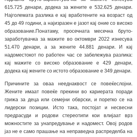
615.725 денари, додека за жените е 532.625 денари.
Најголемата разлика е кај вработените на возраст од
45 до 49 години, а најизразен е јазот кај оние со високо
образование.Понатаму, просечната месечна бруто-
заработувачка за мажите во октомври 2022 изнесува
51.470 денари, а за жените 44.881 денари. И кај
надоместокот по работен час се забележува разлика:
кај мажите со високо образование е 429 денари,
додека кај жените со истото образование е 349 денари.
Причините за оваа нееднаквост се повеќеслојни.
Жените имаат повеќе прекини во кариерата поради
грижа за деца или семејни обврски, и поретко се на
лидерски позиции. Исто така, постојат и несвесни
предрасуди и родови стереотипи кои влијаат врз
можностите за унапредување и надомест. Овој родов
јаз не е само прашање на неправедна распределба на