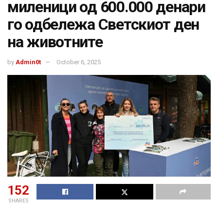
миленици од 600.000 денари
го одбележа Светскиот ден
на животните
by
Admin0t
October 6, 2025
152
SHARES