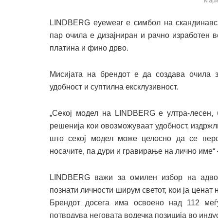
Мари
LINDBERG eyewear е симбол на скандинавск
пар очила е дизајниран и рачно изработен в
платина и фино дрво.
Мисијата на брендот е да создава очила з
удобност и суптилна ексклузивност.
„Секој модел на LINDBERG е ултра-лесен, б
решенија кои овозможуваат удобност, издржл
што секој модел може целосно да се перс
носачите, па дури и гравирање на лично име“
LINDBERG важи за омилен избор на адвока
познати личности ширум светот, кои ја ценат 
Брендот досега има освоено над 112 меѓу
потврдува неговата водечка позиција во индус