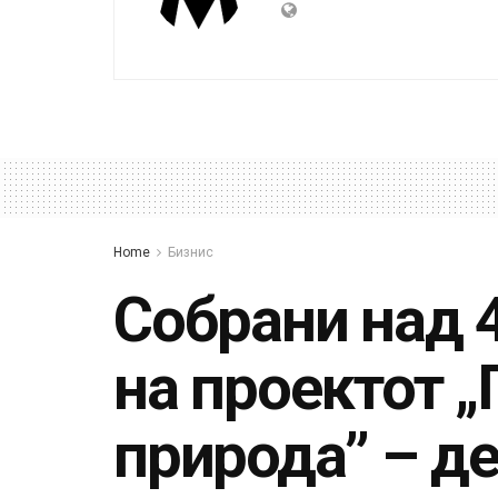
Home
Бизнис
Собрани над 4
на проектот 
природа” – д