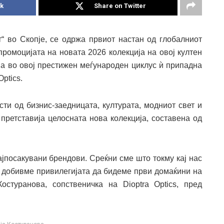
k
Share on Twitter
т“ во Скопје, се одржа првиот настан од глобалниот
ромоцијата на новата 2026 колекција на овој култен
ја во овој престижен меѓународен циклус ѝ припадна
ptics.
сти од бизнис-заедницата, културата, модниот свет и
 претставија целосната нова колекција, составена од
јпосакувани брендови. Среќни сме што токму кај нас
а добивме привилегијата да бидеме први домаќини на
остуранова, сопственичка на Dioptra Optics, пред