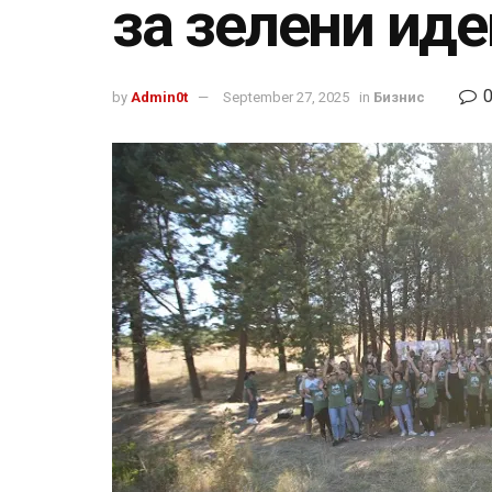
за зелени иде
by
Admin0t
September 27, 2025
in
Бизнис