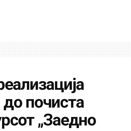
реализација
 до почиста
урсот „Заедно