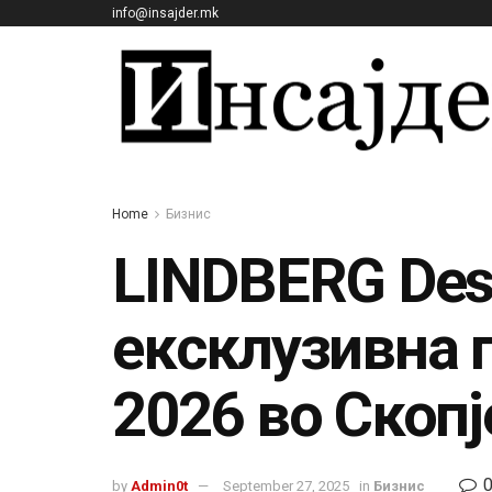
info@insajder.mk
Home
Бизнис
LINDBERG Desi
ексклузивна 
2026 во Скопј
by
Admin0t
September 27, 2025
in
Бизнис