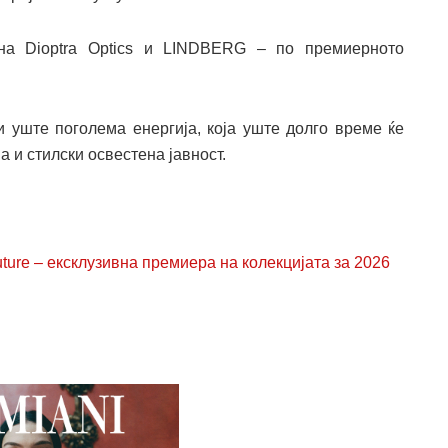
на Dioptra Optics и LINDBERG – по премиерното
 уште поголема енергија, која уште долго време ќе
 и стилски освестена јавност.
ure – ексклузивна премиера на колекцијата за 2026