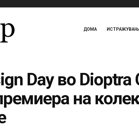
ДОМА
ИСТРАЖУВАЊА
gn Day во Dioptra 
премиера на колек
е
0