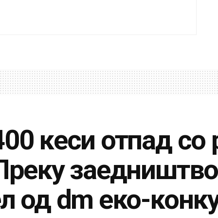
00 кеси отпад со 
„Преку заедништво
ел од dm еко-конк