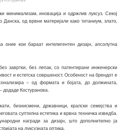
ја Костуранова
и минимализам, иновација и одржлив луксуз. Секој
о Данска, од врвни материјали како титаниум, злато,
а оние кои бараат интелигентен дизајн, апсолутна
ез завртки, без лепак, со патентирани инженерски
ивост и естетска совршеност. Особеност на брендот е
онализира – од формата и бојата, до должината,
 – додаде Костуранова.
ти, бизнисмени, државници, кралски семејства и
неговата суптилна естетика и врвна техничка изведба.
народни награди за дизајн, што дополнително ја
тријата на луксузната оптика.