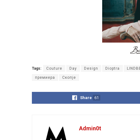
Tags:
Couture
Day
Design
Dioptra
LINDB
премиера
Скопје
Share
61
Admin0t