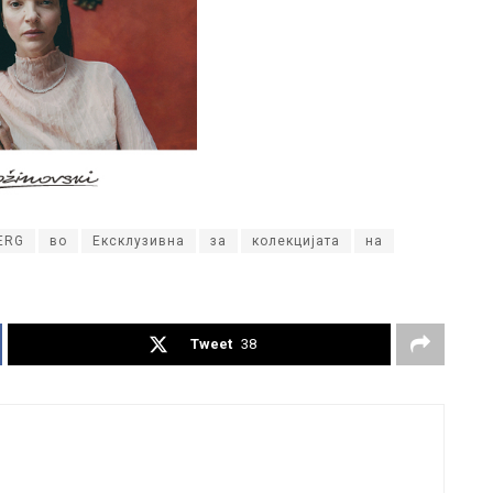
ERG
во
Ексклузивна
за
колекцијата
на
Tweet
38