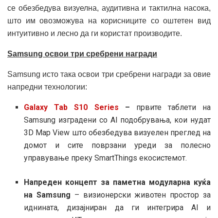
се обезбедува визуелна, аудитивна и тактилна насока,
што им овозможува на корисниците со оштетен вид
интуитивно и лесно да ги користат производите.
Samsung освои три сребрени награди
Samsung исто така освои три сребрени награди за овие
напредни технологии:
Galaxy Tab S10 Series
–
првите таблети на
Samsung изградени со AI подобрувања, кои нудат
3D Map View што обезбедува визуелен преглед на
домот и сите поврзани уреди за полесно
управување преку SmartThings екосистемот.
Напреден концепт за паметна модуларна куќа
на Samsung
– визионерски животен простор за
иднината, дизајниран да ги интегрира AI и