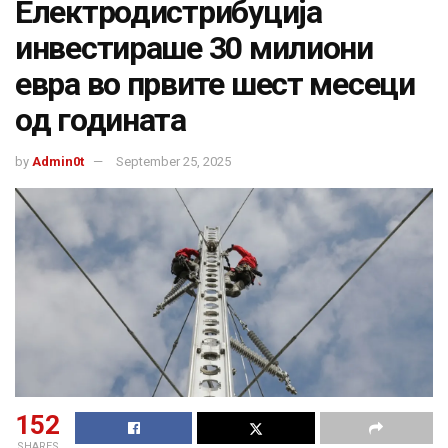
Електродистрибуција
инвестираше 30 милиони
евра во првите шест месеци
од годината
by
Admin0t
September 25, 2025
152
SHARES