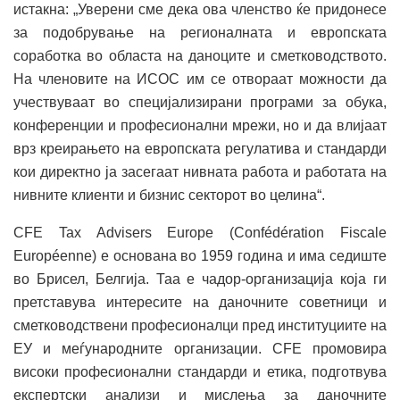
истакна: „Уверени сме дека ова членство ќе придонесе
за подобрување на регионалната и европската
соработка во областа на даноците и сметководството.
На членовите на ИСОС им се отвораат можности да
учествуваат во специјализирани програми за обука,
конференции и професионални мрежи, но и да влијаат
врз креирањето на европската регулатива и стандарди
кои директно ја засегаат нивната работа и работата на
нивните клиенти и бизнис секторот во целина“.
CFE Tax Advisers Europe (Confédération Fiscale
Européenne) е основана во 1959 година и има седиште
во Брисел, Белгија. Таа е чадор-организација која ги
претставува интересите на даночните советници и
сметководствени професионалци пред институциите на
ЕУ и меѓународните организации. CFE промовира
високи професионални стандарди и етика, подготвува
експертски анализи и мислења за даночните