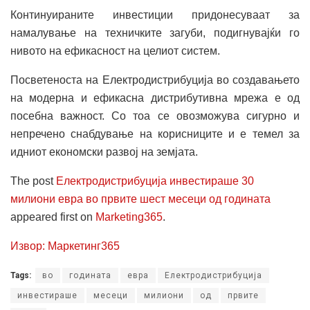
Континуираните инвестиции придонесуваат за
намалување на техничките загуби, подигнувајќи го
нивото на ефикасност на целиот систем.
Посветеноста на Електродистрибуција во создавањето
на модерна и ефикасна дистрибутивна мрежа е од
посебна важност. Со тоа се овозможува сигурно и
непречено снабдување на корисниците и е темел за
идниот економски развој на земјата.
The post
Електродистрибуција инвестираше 30
милиони евра во првите шест месеци од годината
appeared first on
Marketing365
.
Извор: Маркетинг365
Tags:
во
годината
евра
Електродистрибуција
инвестираше
месеци
милиони
од
првите