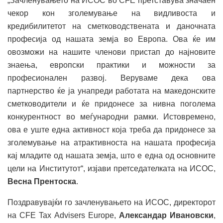
„Зачленувањето на ИСОС во CFE претставува значаен
чекор кон зголемување на видливоста и
кредибилитетот на сметководствената и даночната
професија од нашата земја во Европа. Ова ќе им
овозможи на нашите членови пристап до најновите
знаења, европски практики и можности за
професионален развој. Веруваме дека ова
партнерство ќе ја унапреди работата на македонските
сметководители и ќе придонесе за нивна поголема
конкурентност во меѓународни рамки. Истовремено,
ова е уште една активност која треба да придонесе за
зголемување на атрактивноста на нашата професија
кај младите од нашата земја, што е една од основните
цели на Институтот“, изјави претседателката на ИСОС,
Весна Прентоска
.
Поздравувајќи го зачленувањето на ИСОС, директорот
на CFE Tax Advisers Europe,
Александар Ивановски
,