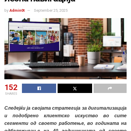
by
Admin0t
September 25, 2025
152
SHARES
Следејќи ја својата стратегија за дигитализација
и подобрено клиентско искуство во сите
сегменти од своето работење, во годината на
одбележување на 40 годишнината од своето