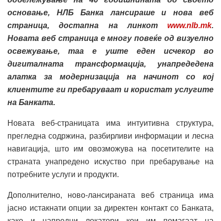
основање, НЛБ Банка лансираше и нова веб
страница, достапна на линкот
www.nlb.mk
.
Новата веб страница е многу повеќе од визуелно
освежување, таа е уште еден исчекор во
дигиталната трансформација, унапредедена
алатка за модернизација на начинот со кој
клиентите ги пребаруваат и користат услугите
на Банката.
Новата веб-страницата има интуитивна структура,
прегледна содржина, разбирливи информации и лесна
навигација, што им овозможува на посетителите на
страната унапредено искуство при пребарување на
потребните услуги и продукти.
Дополнително, ново-лансираната веб страница има
јасно истакнати опции за директен контакт со Банката,
како и напредни локатори кои им помагаат на