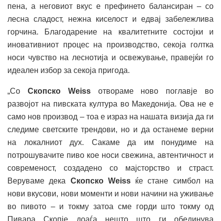
пена, а неговиот вкус е префинето балансиран – со
лесна сладост, нежна киселост и едвај забележлива
горчина. Благодарение на квалитетните состојки и
иновативниот процес на производство, секоја голтка
носи чувство на леснотија и освежување, правејќи го
идеален избор за секоја пригода.
„Со
Скопско Weiss
отвораме ново поглавје во
развојот на пивската култура во Македонија. Ова не е
само нов производ – тоа е израз на нашата визија да ги
следиме светските трендови, но и да останеме верни
на локалниот дух. Сакаме да им понудиме на
потрошувачите пиво кое носи свежина, автентичност и
современост, создадено со мајсторство и страст.
Веруваме дека
Скопско Weiss
ќе стане симбол на
нови вкусови, нови моменти и нови начини на уживање
во пивото – и токму затоа сме горди што токму од
Пивара Скопје доаѓа нешто што ги обединува