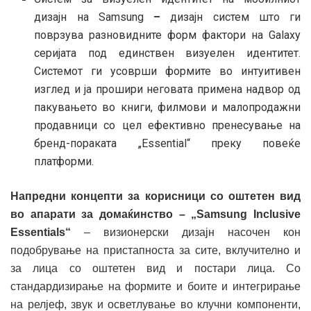
дизајн на Samsung
–
дизајн систем што ги
поврзува разновидните форм фактори на Galaxy
серијата под единствен визуелен идентитет.
Системот ги усоврши формите во интуитивен
изглед и ја прошири неговата примена надвор од
пакувањето во книги, филмови и малопродажни
продавници со цел ефективно пренесување на
бренд-пораката „Essential“ преку повеќе
платформи.
Напредни концепти за корисници со оштетен вид
во апарати за домаќинство – „Samsung Inclusive
Essentials“
– визионерски дизајн насочен кон
подобрување на пристапноста за сите, вклучително и
за лица со оштетен вид и постари лица. Со
стандардизирање на формите и боите и интегрирање
на релјеф, звук и осветлување во клучни компоненти,