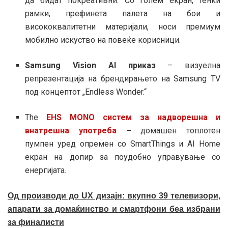
да бидат покреативни. Со голем екран, тенки
рамки, префинета палета на бои и
висококвалитетни материјали, носи премиум
мобилно искуство на повеќе корисници.
Samsung Vision AI приказ
– визуелна
репрезентација на брендирањето на Samsung TV
под концептот „Endless Wonder.“
The
EHS MONO систем за надворешна и
внатрешна употреба
–
домашен топлотен
пумпен уред опремен со SmartThings и AI Home
екран на допир за поудобно управување со
енергијата.
Од производи до UX дизајн: вкупно 39 телевизори,
апарати за домаќинство и смартфони беа избрани
за финалисти