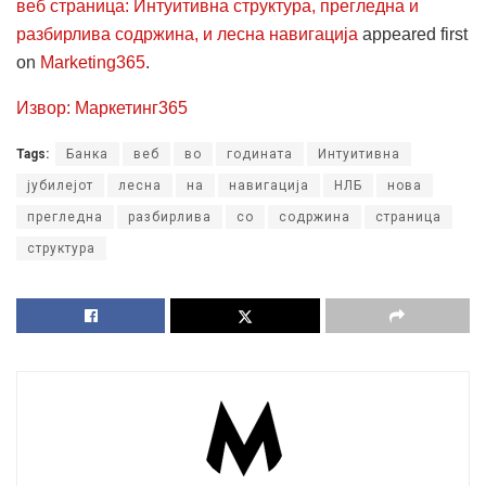
веб страница: Интуитивна структура, прегледна и
разбирлива содржина, и лесна навигација
appeared first
on
Marketing365
.
Извор: Маркетинг365
Tags:
Банка
веб
во
годината
Интуитивна
јубилејот
лесна
на
навигација
НЛБ
нова
прегледна
разбирлива
со
содржина
страница
структура