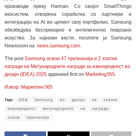
производи преку Harman. Со својот SmartThings
екосистем, отворена соработка со партнери и
интеграција на AI во целиот свој портфолио, Samsung
обезбедува беспрекорно и интелигентно поврзано
искуство. За најнови вести, посетете ја Samsung
Newsroom на
news.samsung.com
.
The post
Samsung освои 47 признанија и 2 златни
награди на Меѓународните награди за извонредност во
дизајн (IDEA) 2025
appeared first on
Marketing365
.
Извор: Маркетинг365
Tags:
IDEA
Samsung
во
дизајн
за
златни
извонредност
меѓународните
на
награди
освои
признанија