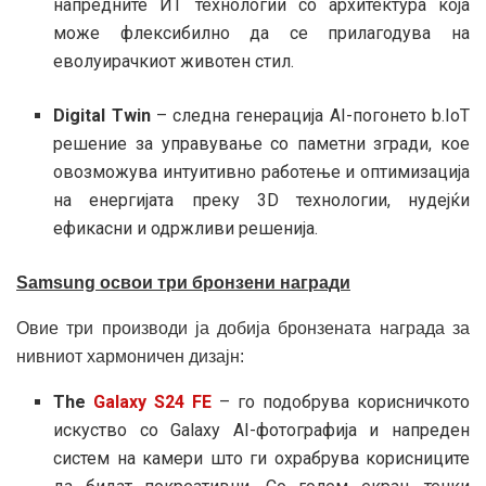
напредните ИТ технологии со архитектура која
може флексибилно да се прилагодува на
еволуирачкиот животен стил.
Digital Twin
– следна генерација AI-погонето b.IoT
решение за управување со паметни згради, кое
овозможува интуитивно работење и оптимизација
на енергијата преку 3D технологии, нудејќи
ефикасни и одржливи решенија.
Samsung освои три бронзени награди
Овие три производи ја добија бронзената награда за
нивниот хармоничен дизајн:
The
Galaxy S24 FE
– го подобрува корисничкото
искуство со Galaxy AI-фотографија и напреден
систем на камери што ги охрабрува корисниците