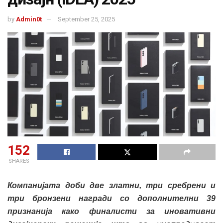
by
Admin0t
September 25, 2025
152
SHARES
Компанијата доби две златни, три сребрени и
три бронзени награди со дополнителни 39
признанија како финалисти за иновативни