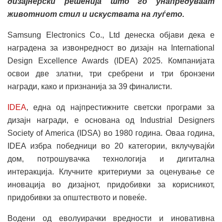
дизајнерски решенија што го унапредуваат
животниот стил и искуствата на луѓето.
Samsung Electronics Co., Ltd денеска објави дека е
наградена за извонредност во дизајн на International
Design Excellence Awards (IDEA) 2025. Компанијата
освои две златни, три сребрени и три бронзени
награди, како и признанија за 39 финалисти.
IDEA
, една од најпрестижните светски програми за
дизајн награди, е основана од Industrial Designers
Society of America (IDSA) во 1980 година. Оваа година,
IDEA избра победници во 20 категории, вклучувајќи
дом, потрошувачка технологија и дигитална
интеракција. Клучните критериуми за оценување се
иновација во дизајнот, придобивки за корисникот,
придобивки за општеството и повеќе.
Водени од еволуирачки вредности и иновативна