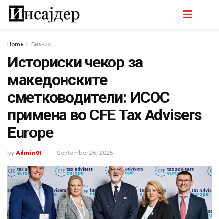
Home
Бизнис
Историски чекор за
македонските
сметководители: ИСОС
примена во CFE Tax Advisers
Europe
by
Admin0t
September 26, 2025