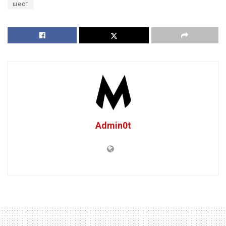
шест
Admin0t