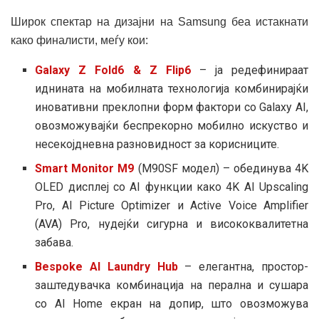
Широк спектар на дизајни на Samsung беа истакнати
како финалисти, меѓу кои:
Galaxy Z Fold6 & Z Flip6
– ја редефинираат
иднината на мобилната технологија комбинирајќи
иновативни преклопни форм фактори со Galaxy AI,
овозможувајќи беспрекорно мобилно искуство и
несекојдневна разновидност за корисниците.
Smart Monitor M9
(M90SF модел) – обединува 4K
OLED дисплеј со AI функции како 4K AI Upscaling
Pro, AI Picture Optimizer и Active Voice Amplifier
(AVA) Pro, нудејќи сигурна и висококвалитетна
забава.
Bespoke AI Laundry Hub
– елегантна, простор-
заштедувачка комбинација на перална и сушара
со AI Home екран на допир, што овозможува