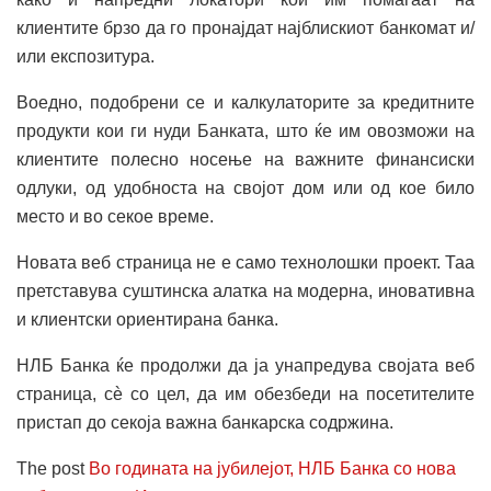
клиентите брзо да го пронајдат најблискиот банкомат и/
или експозитура.
Воедно, подобрени се и калкулаторите за кредитните
продукти кои ги нуди Банката, што ќе им овозможи на
клиентите полесно носење на важните финансиски
одлуки, од удобноста на својот дом или од кое било
место и во секое време.
Новата веб страница не е само технолошки проект. Таа
претставува суштинска алатка на модерна, иновативна
и клиентски ориентирана банка.
НЛБ Банка ќе продолжи да ја унапредува својата веб
страница, сè со цел, да им обезбеди на посетителите
пристап до секоја важна банкарска содржина.
The post
Во годината на јубилејот, НЛБ Банка со нова