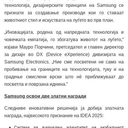
технологија, дизајнерските принципи на Samsung се
признати за создавање производи кои го ставаат
животниот стил и искуствата на луѓето во прв план.
„Иновацијата, родена од напредната технологија и
човечката емпатија, го збогатува животот на луѓето,“
изјави Мауро Порчини, претседател и главен директор
за дизајн во DX (Device eXperience) дивизијата на
Samsung Electronics. „Ние сме посветени не само на
пробивање на границите на технологијата, туку и на
градење смислени врски што нè приближуваат до
посветла и поврзана иднина.”
Samsung освои две златни награди
Следниве иновативни решенија ја добија златната
награда, највисокото признание на IDEA 2025:
Систем за визуелен идентитет на мобилниот