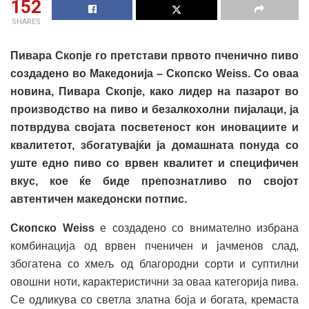
152
SHARES
Пиварa Скопје го претстави првото пченично пиво
создадено во Македонија – Скопско Weiss. Со оваа
новина, Пиварa Скопје, како лидер на пазарот во
производство на пиво и безалкохолни пијалаци, ја
потврдува својата посветеност кон иновациите и
квалитетот, збогатувајќи ја домашната понуда со
уште едно пиво со врвен квалитет и специфичен
вкус, кое ќе биде препознатливо по својот
автентичен македонски потпис.
Скопско Weiss
е создадено со внимателно избрана
комбинација од врвен пченичен и јачменов слад,
збогатена со хмељ од благородни сорти и суптилни
овошни ноти, карактеристични за оваа категорија пива.
Се одликува со светла златна боја и богата, кремаста