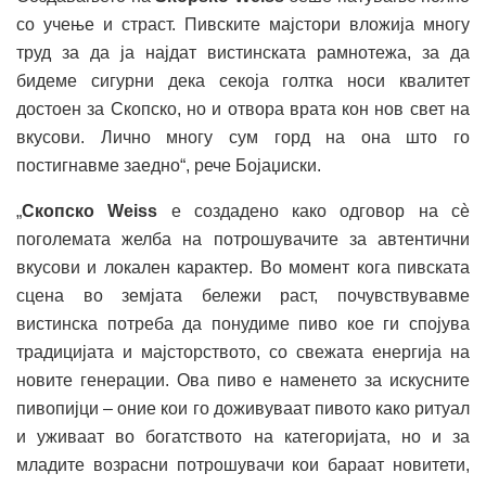
со учење и страст. Пивските мајстори вложија многу
труд за да ја најдат вистинската рамнотежа, за да
бидеме сигурни дека секоја голтка носи квалитет
достоен за Скопско, но и отвора врата кон нов свет на
вкусови. Лично многу сум горд на она што го
постигнавме заедно“, рече Бојаџиски.
„
Скопско Weiss
е создадено како одговор на сè
поголемата желба на потрошувачите за автентични
вкусови и локален карактер. Во момент кога пивската
сцена во земјата бележи раст, почувствувавме
вистинска потреба да понудиме пиво кое ги спојува
традицијата и мајсторството, со свежата енергија на
новите генерации. Ова пиво е наменето за искусните
пивопијци – оние кои го доживуваат пивото како ритуал
и уживаат во богатството на категоријата, но и за
младите возрасни потрошувачи кои бараат новитети,