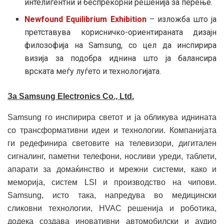
интелигентни и беспрекорни решенија за перење.
Newfound Equilibrium Exhibition
– изложба што ја
претставува корисничко-ориентираната дизајн
филозофија на Samsung, со цел да инспирира
визија за подобра иднина што ја балансира
врската меѓу луѓето и технологијата.
За Samsung Electronics Co., Ltd.
Samsung го инспирира светот и ја обликува иднината
со трансформативни идеи и технологии. Компанијата
ги редефинира световите на телевизори, дигитален
сигналинг, паметни телефони, носливи уреди, таблети,
апарати за домаќинство и мрежни системи, како и
меморија, систем LSI и производство на чипови.
Samsung, исто така, напредува во медицински
сликoвни технологии, HVAC решенија и роботика,
додека создава иновативни автомобилски и аудио