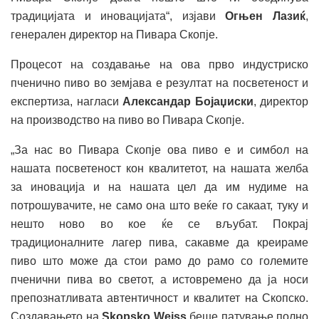
традицијата и иновацијата“, изјави
Огњен Лазиќ
,
генерален директор на Пивара Скопје.
Процесот на создавање на ова прво индустриско
пченично пиво во земјава е резултат на посветеност и
експертиза, нагласи
Александар Бојаџиски
, директор
на производство на пиво во Пивара Скопје.
„За нас во Пивара Скопје ова пиво е и симбол на
нашата посветеност кон квалитетот, на нашата желба
за иновација и на нашата цел да им нудиме на
потрошувачите, не само она што веќе го сакаат, туку и
нешто ново во кое ќе се вљубат. Покрај
традиционалните лагер пива, сакавме да креираме
пиво што може да стои рамо до рамо со големите
пченични пива во светот, а истовремено да ја носи
препознатливата автентичност и квалитет на Скопско.
Создавањето на
Skopsko Weiss
беше патување полно