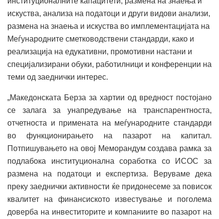
институционалните капацитети, размена на знаења и
искуства, анализа на податоци и други видови анализи,
размена на знаења и искуства во имплементацијата на
Меѓународните сметководствени стандарди, како и
реализација на едукативни, промотивни настани и
специјализирани обуки, работилници и конференции на
теми од заеднички интерес.
„Македонската Берза за хартии од вредност постојано
се залага за унапредување на транспарентноста,
отчетноста и примената на меѓународните стандарди
во функционирањето на пазарот на капитал.
Потпишувањето на овој Меморандум создава рамка за
подлабока институционална соработка со ИСОС за
размена на податоци и експертиза. Веруваме дека
преку заеднички активности ќе придонесеме за повисок
квалитет на финансиското известување и поголема
доверба на инвеститорите и компаниите во пазарот на