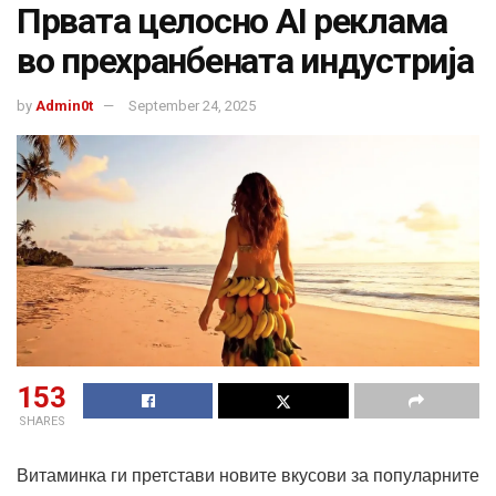
Првата целосно AI реклама
во прехранбената индустрија
by
Admin0t
September 24, 2025
153
SHARES
Витаминка ги претстави новите вкусови за популарните