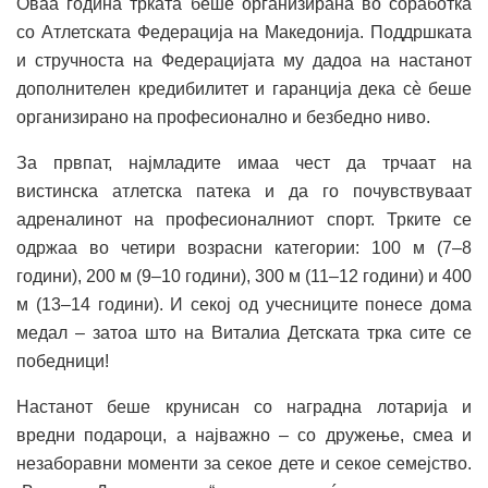
Оваа година трката беше организирана во соработка
со Атлетската Федерација на Македонија. Поддршката
и стручноста на Федерацијата му дадоа на настанот
дополнителен кредибилитет и гаранција дека сè беше
организирано на професионално и безбедно ниво.
За првпат, најмладите имаа чест да трчаат на
вистинска атлетска патека и да го почувствуваат
адреналинот на професионалниот спорт. Трките се
одржаа во четири возрасни категории: 100 м (7–8
години), 200 м (9–10 години), 300 м (11–12 години) и 400
м (13–14 години). И секој од учесниците понесе дома
медал – затоа што на Виталиа Детската трка сите се
победници!
Настанот беше крунисан со наградна лотарија и
вредни подароци, а најважно – со дружење, смеа и
незаборавни моменти за секое дете и секое семејство.