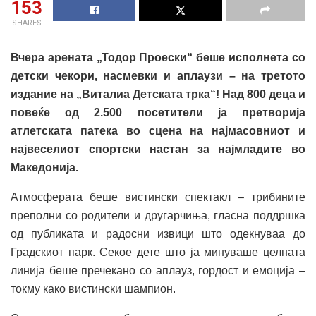
153
SHARES
Вчера арената „Тодор Проески“ беше исполнета со
детски чекори, насмевки и аплаузи – на третото
издание на „Виталиа Детската трка“! Над 800 деца и
повеќе од 2.500 посетители ја претворија
атлетската патека во сцена на најмасовниот и
највеселиот спортски настан за најмладите во
Македонија.
Атмосферата беше вистински спектакл – трибините
преполни со родители и другарчиња, гласна поддршка
од публиката и радосни извици што одекнуваа до
Градскиот парк. Секое дете што ја минуваше целната
линија беше пречекано со аплауз, гордост и емоција –
токму како вистински шампион.