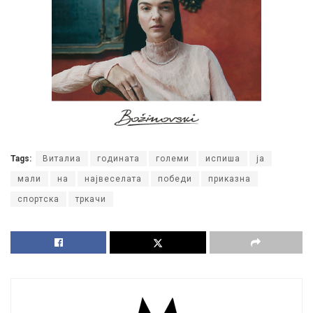
Tags:
Виталиа
годината
големи
испиша
ја
мали
на
највеселата
победи
приказна
спортска
тркачи