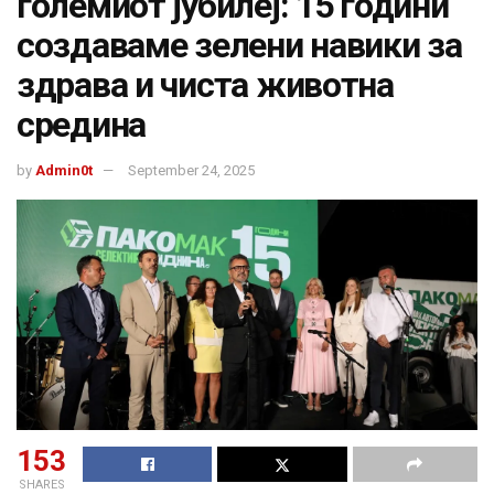
големиот јубилеј: 15 години
создаваме зелени навики за
здрава и чиста животна
средина
by
Admin0t
September 24, 2025
153
SHARES