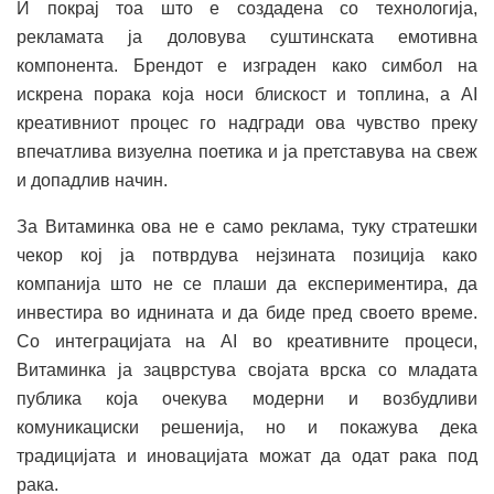
И покрај тоа што е создадена со технологија,
рекламата ја доловува суштинската емотивна
компонента. Брендот е изграден како симбол на
искрена порака која носи блискост и топлина, а AI
креативниот процес го надгради ова чувство преку
впечатлива визуелна поетика и ја претставува на свеж
и допадлив начин.
За Витаминка ова не е само реклама, туку стратешки
чекор кој ја потврдува нејзината позиција како
компанија што не се плаши да експериментира, да
инвестира во иднината и да биде пред своето време.
Со интеграцијата на AI во креативните процеси,
Витаминка ја зацврстува својата врска со младата
публика која очекува модерни и возбудливи
комуникациски решенија, но и покажува дека
традицијата и иновацијата можат да одат рака под
рака.