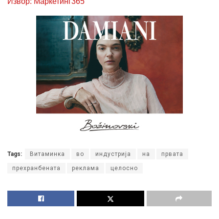
Извор: Маркетинг365
Tags:
Витаминка
во
индустрија
на
првата
прехранбената
реклама
целосно