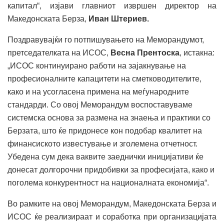
капитал“, изјави главниот извршен директор на
Македонската Берза,
Иван Штериев.
Поздравувајќи го потпишувањето на Меморандумот,
претседателката на ИСОС,
Весна Прентоска
, истакна:
„ИСОС континуирано работи на зајакнување на
професионалните капацитети на сметководителите,
како и на усогласена примена на меѓународните
стандарди. Со овој Меморандум воспоставуваме
системска основа за размена на знаења и практики со
Берзата, што ќе придонесе кон подобар квалитет на
финансиското известување и зголемена отчетност.
Убедена сум дека ваквите заеднички иницијативи ќе
донесат долгорочни придобивки за професијата, како и
поголема конкурентност на националната економија“.
Во рамките на овој Меморандум, Македонската Берза и
ИСОС ќе реализираат и соработка при организацијата