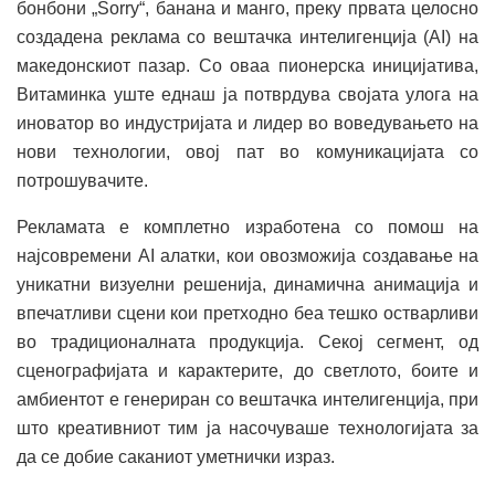
бонбони „Sorry“, банана и манго, преку првата целосно
создадена реклама со вештачка интелигенција (AI) на
македонскиот пазар. Со оваа пионерска иницијатива,
Витаминка уште еднаш ја потврдува својата улога на
иноватор во индустријата и лидер во воведувањето на
нови технологии, овој пат во комуникацијата со
потрошувачите.
Рекламата е комплетно изработена со помош на
најсовремени AI алатки, кои овозможија создавање на
уникатни визуелни решенија, динамична анимација и
впечатливи сцени кои претходно беа тешко остварливи
во традиционалната продукција. Секој сегмент, од
сценографијата и карактерите, до светлото, боите и
амбиентот е генериран со вештачка интелигенција, при
што креативниот тим ја насочуваше технологијата за
да се добие саканиот уметнички израз.