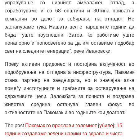
управување со нивниот амбалажен отпад, а
соработуваме и со 68 општини и 30тина приватни
компании во делот за собирање на отпадот. Не
застануваме тука. Нашата цел е наредните години да
бидат уште поуспешни. Затоа, ќе работиме уште
понапорно и попосветено за да им оставиме подобар
свет на следните генерации“, рече Ивановски.
Преку активен придонес и постојана вклученост во
подобрување на отпадната инфраструктура, Пакомак
стана партнер на заедницата, но и значајна алка
помеѓу институциите и граѓаните за остварување на
одржливите цели. Заложбата за почиста и поздрава
животна средина останува главен фокус во
активностите на Пакомак и во годините кои доаѓаат.
The post
Пакомак го прослави големиот јубилеј: 15
години создаваме зелени навики за здрава и чиста