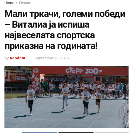
Home
Бизнис
Мали тркачи, големи победи
– Виталиа ја испиша
највеселата спортска
приказна на годината!
by
Admin0t
September 23, 2025