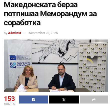
Македонската берза
потпишаа Меморандум за
соработка
by
Admin0t
September 23, 2025
153
SHARES