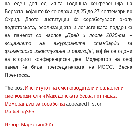
на еден дел од 24-та Годишна конференција на
Берзата, којашто ќе се одржи од 25 до 27 септември во
Охрид. Двете институции ќе соработуваат околу
подготовката, реализацијата и логистичката поддршка
на панелот со наслов
„Пред и после 2025-та –
влијанието на ажурираните стандарди за
финансиско известување и ревизија“
, кој ќе се одржи
на вториот конференциски ден. Модератор на овој
панел ќе биде претседателката на ИСОС, Весна
Прентоска.
The post
Институтот на сметководители и овластени
сметководители и Македонската берза потпишаа
Меморандум за соработка
appeared first on
Marketing365
.
Извор: Маркетинг365