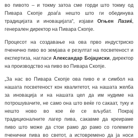
во пивото – и токму затоа сме горди што токму од
Пивара Скопје доаѓа нешто што ги обединува
традицијата и иновацијата“, изјави
Огњен Лазиќ
,
генерален директор на Пивара Скопје.
Процесот на создавање на ова прво индустриско
пченично пиво во земјава е резултат на посветеност и
експертиза, нагласи
Александар Бојаџиски
, директор
на производство на пиво во Пивара Скопје.
„За нас во Пивара Скопје ова пиво е и симбол на
нашата посветеност кон квалитетот, на нашата желба
за иновација и на нашата цел да им нудиме на
потрошувачите, не само она што веќе го сакаат, туку и
нешто ново во кое ќе се вљубат. Покрај
традиционалните лагер пива, сакавме да креираме
пиво што може да стои рамо до рамо со големите
пченични пива во светот, а истовремено да ја носи