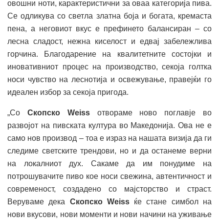
овошни ноти, карактеристични за оваа категорија пива.
Се одликува со светла златна боја и богата, кремаста
пена, а неговиот вкус е префинето балансиран – со
лесна сладост, нежна киселост и едвај забележлива
горчина. Благодарение на квалитетните состојки и
иновативниот процес на производство, секоја голтка
носи чувство на леснотија и освежување, правејќи го
идеален избор за секоја пригода.
„Со
Скопско Weiss
отвораме ново поглавје во
развојот на пивската култура во Македонија. Ова не е
само нов производ – тоа е израз на нашата визија да ги
следиме светските трендови, но и да останеме верни
на локалниот дух. Сакаме да им понудиме на
потрошувачите пиво кое носи свежина, автентичност и
современост, создадено со мајсторство и страст.
Веруваме дека
Скопско Weiss
ќе стане симбол на
нови вкусови, нови моменти и нови начини на уживање