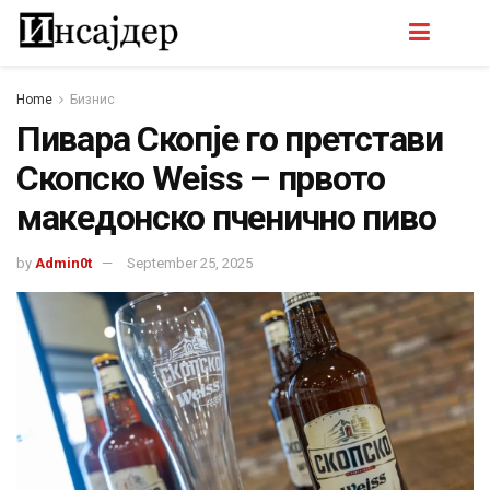
Home
Бизнис
Пиварa Скопје го претстави
Скопско Weiss – првото
македонско пченично пиво
by
Admin0t
September 25, 2025