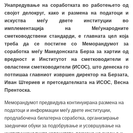
Унапредување на соработката во работењето од
својот делокруг, како и размена на податоци и
искуства меѓу двете институции во
имплементација на Меѓународните
сметководствени стандарди, е главната цел која
треба да се постигне со Меморандумот за
соработка меѓу Македонската Берза за хартии од
вредност и Институтот на сметководители и
овластени сметководители (ИСОС), што денеска го
потпишаа главниот извршен директор на Берзата,
Иван Штериев и претседателката на ИСОС, Весна
Прентоска.
Меморандумот предвидува континуирана размена на
податоци и информации меѓу двете институции,
продлабочена билатерна соработка, организирање
заеднички обуки за подобрување и усовршување на