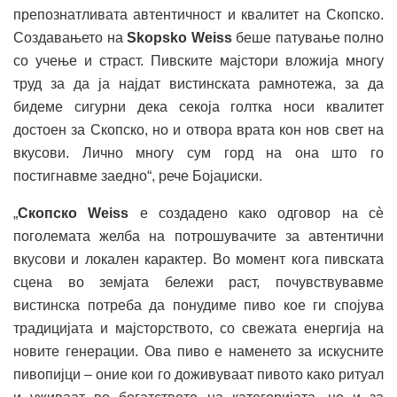
препознатливата автентичност и квалитет на Скопско.
Создавањето на
Skopsko Weiss
беше патување полно
со учење и страст. Пивските мајстори вложија многу
труд за да ја најдат вистинската рамнотежа, за да
бидеме сигурни дека секоја голтка носи квалитет
достоен за Скопско, но и отвора врата кон нов свет на
вкусови. Лично многу сум горд на она што го
постигнавме заедно“, рече Бојаџиски.
„
Скопско Weiss
е создадено како одговор на сè
поголемата желба на потрошувачите за автентични
вкусови и локален карактер. Во момент кога пивската
сцена во земјата бележи раст, почувствувавме
вистинска потреба да понудиме пиво кое ги спојува
традицијата и мајсторството, со свежата енергија на
новите генерации. Ова пиво е наменето за искусните
пивопијци – оние кои го доживуваат пивото како ритуал