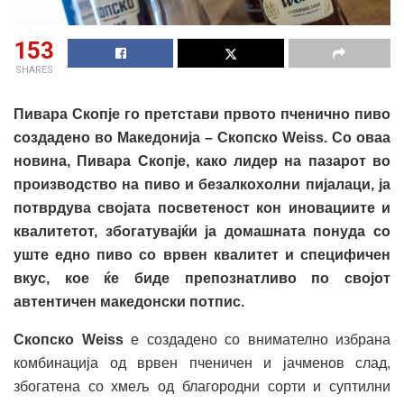
153
SHARES
Пиварa Скопје го претстави првото пченично пиво
создадено во Македонија – Скопско Weiss. Со оваа
новина, Пиварa Скопје, како лидер на пазарот во
производство на пиво и безалкохолни пијалаци, ја
потврдува својата посветеност кон иновациите и
квалитетот, збогатувајќи ја домашната понуда со
уште едно пиво со врвен квалитет и специфичен
вкус, кое ќе биде препознатливо по својот
автентичен македонски потпис.
Скопско Weiss
е создадено со внимателно избрана
комбинација од врвен пченичен и јачменов слад,
збогатена со хмељ од благородни сорти и суптилни