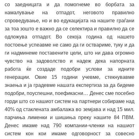
со заедницата и да помогнеме во борбата за
намалување на отпадот, неговото правилно
спроведување, но и во едукацијата на нашите граѓани
за тоа зошто е важно да се селектира и правилно да се
одложува отпадот. Во секоја година од нашето
постоење успеавме не само да ги оствариме, туку и да
ги надминеме поставените цели, што ни дава огромно
чувство на задоволство и надеж дека напорната
работа ќе создаде подобри услови за идните
генерации. Овие 15 години учевме, стекнувавме
знаења и ја градевме нашата експертиза за да бидеме
подобри, поуспешни, поефикасни… Денес сме посебно
горди што со нашиот систем на партнери собираме над
40% од стаклената амбалажа во земјава и над 15 мил.
парчиња лименки и шишиња преку нашите 84 ПВМ.
Денес имаме над 790 компании-членки на нашиот
систем кон кои имаме одговорност за совесно