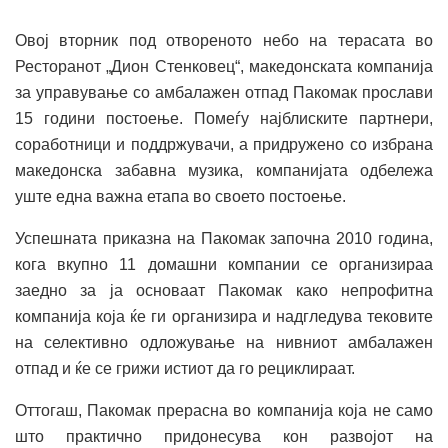
Овој вторник под отвореното небо на терасата во
Ресторанот „Дион Стенковец“, македонската компанија
за управување со амбалажен отпад Пакомак прослави
15 години постоење. Помеѓу најблиските партнери,
соработници и поддржувачи, а придружено со избрана
македонска забавна музика, компанијата одбележа
уште една важна етапа во своето постоење.
Успешната приказна на Пакомак започна 2010 година,
кога вкупно 11 домашни компании се организираа
заедно за ја основаат Пакомак како непрофитна
компанија која ќе ги организира и надгледува тековите
на селективно одложување на нивниот амбалажен
отпад и ќе се грижи истиот да го рециклираат.
Оттогаш, Пакомак прерасна во компанија која не само
што практично придонесува кон развојот на