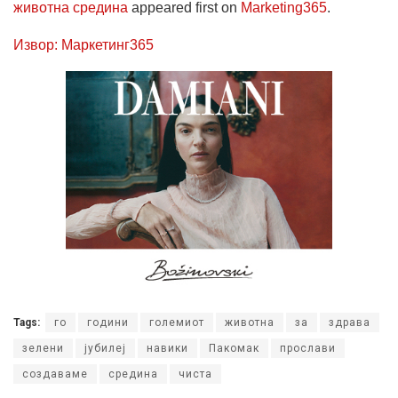
животна средина
appeared first on
Marketing365
.
Извор: Маркетинг365
Tags:
го
години
големиот
животна
за
здрава
зелени
јубилеј
навики
Пакомак
прослави
создаваме
средина
чиста