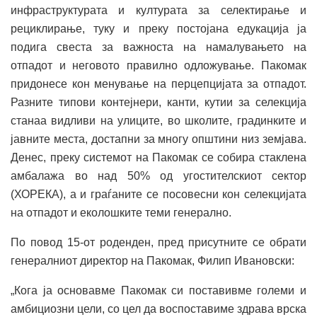
инфраструктурата и културата за селектирање и
рециклирање, туку и преку постојана едукација ја
подига свеста за важноста на намалувањето на
отпадот и неговото правилно одложување. Пакомак
придонесе кон менување на перцепцијата за отпадот.
Разните типови контејнери, канти, кутии за селекција
станаа видливи на улиците, во школите, градинките и
јавните места, достапни за многу општини низ земјава.
Денес, преку системот на Пакомак се собира стаклена
амбалажа во над 50% од угостителскиот сектор
(ХОРЕКА), а и граѓаните се посовесни кон селекцијата
на отпадот и еколошките теми генерално.
По повод 15-от роденден, пред присутните се обрати
генералниот директор на Пакомак, Филип Ивановски:
„Кога ја основавме Пакомак си поставивме големи и
амбициозни цели, со цел да воспоставиме здрава врска