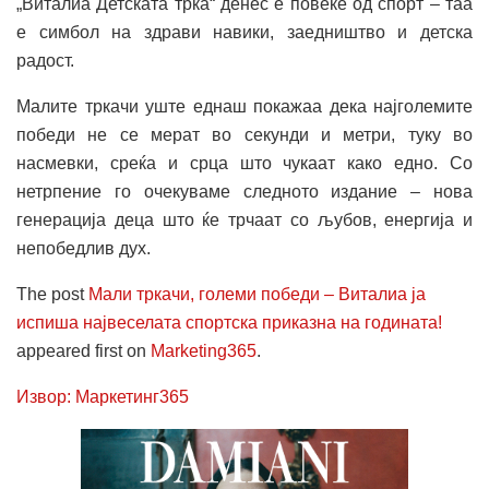
„Виталиа Детската трка“ денес е повеќе од спорт – таа
е симбол на здрави навики, заедништво и детска
радост.
Малите тркачи уште еднаш покажаа дека најголемите
победи не се мерат во секунди и метри, туку во
насмевки, среќа и срца што чукаат како едно. Со
нетрпение го очекуваме следното издание – нова
генерација деца што ќе трчаат со љубов, енергија и
непобедлив дух.
The post
Мали тркачи, големи победи – Виталиа ја
испиша највеселата спортска приказна на годината!
appeared first on
Marketing365
.
Извор: Маркетинг365