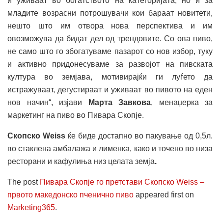
и уживаат во богатството на категоријата, но и за
младите возрасни потрошувачи кои бараат новитети,
нешто што им отвора нова перспектива и им
овозможува да бидат дел од трендовите. Со ова пиво,
не само што го збогатуваме пазарот со нов избор, туку
и активно придонесуваме за развојот на пивската
култура во земјава, мотивирајќи ги луѓето да
истражуваат, дегустираат и уживаат во пивото на еден
нов начин“, изјави
Марта Завкова
, менаџерка за
маркетинг на пиво во Пивара Скопје.
Скопско Weiss
ќе биде достапно во пакување од 0,5л.
во стаклена амбалажа и лименка, како и точено во низа
ресторани и кафулиња низ целата земја
.
The post
Пиварa Скопје го претстави Скопско Weiss –
првото македонско пченично пиво
appeared first on
Marketing365
.