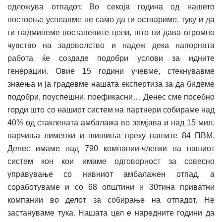
одложува отпадот. Во секоја година од нашето
постоење успеавме не само да ги оствариме, туку и да
ги надминеме поставените цели, што ни дава огромно
чувство на задоволство и надеж дека напорната
работа ќе создаде подобри услови за идните
генерации. Овие 15 години учевме, стекнувавме
знаења и ја градевме нашата експертиза за да бидеме
подобри, поуспешни, поефикасни… Денес сме посебно
горди што со нашиот систем на партнери собираме над
40% од стаклената амбалажа во земјава и над 15 мил.
парчиња лименки и шишиња преку нашите 84 ПВМ.
Денес имаме над 790 компании-членки на нашиот
систем кон кои имаме одговорност за совесно
управување со нивниот амбалажен отпад, а
соработуваме и со 68 општини и 30тина приватни
компании во делот за собирање на отпадот. Не
застануваме тука. Нашата цел е наредните години да