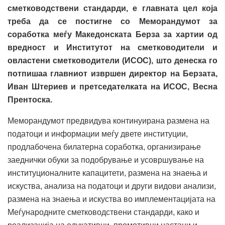
сметководствени стандарди, е главната цел која
треба да се постигне со Меморандумот за
соработка меѓу Македонската Берза за хартии од
вредност и Институтот на сметководители и
овластени сметководители (ИСОС), што денеска го
потпишаа главниот извршен директор на Берзата,
Иван Штериев и претседателката на ИСОС, Весна
Прентоска.
Меморандумот предвидува континуирана размена на
податоци и информации меѓу двете институции,
продлабочена билатерна соработка, организирање
заеднички обуки за подобрување и усовршување на
институционалните капацитети, размена на знаења и
искуства, анализа на податоци и други видови анализи,
размена на знаења и искуства во имплементацијата на
Меѓународните сметководствени стандарди, како и