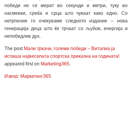
победи не се мерат во секунди и метри, туку во
насмевки, среќа и срца што чукаат како едно. Со
нетрпение го очекуваме следното издание – нова
генерација деца што ќе трчаат со љубов, енергија и
непобедлив дух.
The post
Мали тркачи, големи победи – Виталиа ја
испиша највеселата спортска приказна на годината!
appeared first on
Marketing365
.
Извор: Маркетинг365