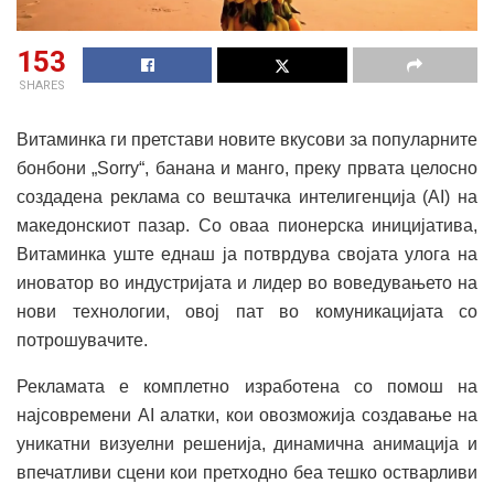
153
SHARES
Витаминка ги претстави новите вкусови за популарните
бонбони „Sorry“, банана и манго, преку првата целосно
создадена реклама со вештачка интелигенција (AI) на
македонскиот пазар. Со оваа пионерска иницијатива,
Витаминка уште еднаш ја потврдува својата улога на
иноватор во индустријата и лидер во воведувањето на
нови технологии, овој пат во комуникацијата со
потрошувачите.
Рекламата е комплетно изработена со помош на
најсовремени AI алатки, кои овозможија создавање на
уникатни визуелни решенија, динамична анимација и
впечатливи сцени кои претходно беа тешко остварливи