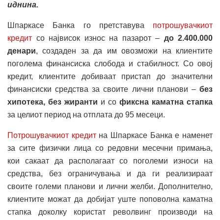
иднина.
Шпаркасе Банка го претставува
потрошувачкиот
кредит
со највисок износ на пазарот –
до 2.400.000
денари
, создаден за да им овозможи на клиентите
поголема финансиска слобода и стабилност. Со овој
кредит, клиентите добиваат пристап до значителни
финансиски средства за своите лични планови –
без
хипотека, без жиранти
и со
фиксна каматна стапка
за целиот период на отплата до 95 месеци.
Потрошувачкиот кредит
на Шпаркасе Банка е наменет
за сите физички лица со редовни месечни примања,
кои сакаат да располагаат со поголеми износи на
средства, без ограничувања и да ги реализираат
своите големи планови и лични желби. Дополнително,
клиентите можат да добијат уште поповолна каматна
стапка доколку користат револвинг производи на