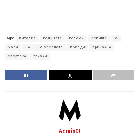
Tags:
Виталиа
годината
големи
испиша
ја
мали
на
највеселата
победи
приказна
спортска
тркачи
Admin0t