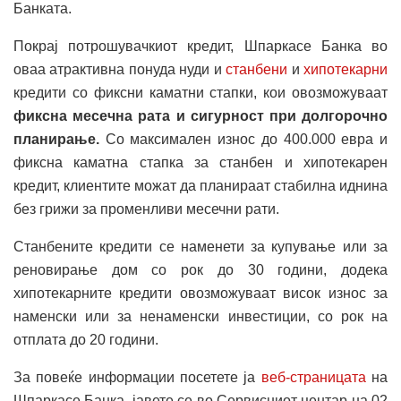
Банката.
Покрај потрошувачкиот кредит, Шпаркасе Банка во
оваа атрактивна понуда нуди и
станбени
и
хипотекарни
кредити со фиксни каматни стапки, кои овозможуваат
фиксна месечна рата и сигурност при долгорочно
планирање.
Со максимален износ до 400.000 евра и
фиксна каматна стапка за станбен и хипотекарен
кредит, клиентите можат да планираат стабилна иднина
без грижи за променливи месечни рати.
Станбените кредити се наменети за купување или за
реновирање дом со рок до 30 години, додека
хипотекарните кредити овозможуваат висок износ за
наменски или за ненаменски инвестиции, со рок на
отплата до 20 години.
За повеќе информации посетете ја
веб-страницата
на
Шпаркасе Банка, јавете се во Сервисниот центар на 02