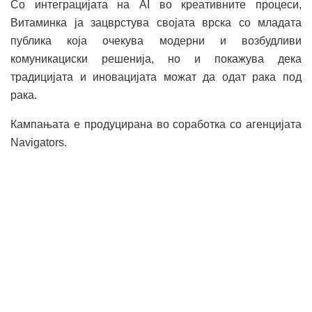
Со интеграцијата на AI во креативните процеси,
Витаминка ја зацврстува својата врска со младата
публика која очекува модерни и возбудливи
комуникациски решенија, но и покажува дека
традицијата и иновацијата можат да одат рака под
рака.
Кампањата е продуцирана во соработка со агенцијата
Navigators.