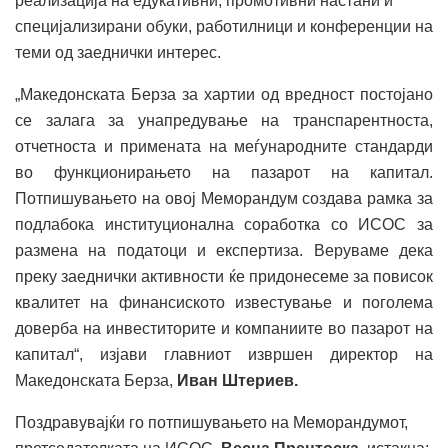
реализација на едукативни, промотивни настани и
специјализирани обуки, работилници и конференции на
теми од заеднички интерес.
„Македонската Берза за хартии од вредност постојано
се залага за унапредување на транспарентноста,
отчетноста и примената на меѓународните стандарди
во функционирањето на пазарот на капитал.
Потпишувањето на овој Меморандум создава рамка за
подлабока институционална соработка со ИСОС за
размена на податоци и експертиза. Веруваме дека
преку заеднички активности ќе придонесеме за повисок
квалитет на финансиското известување и поголема
доверба на инвеститорите и компаниите во пазарот на
капитал“, изјави главниот извршен директор на
Македонската Берза,
Иван Штериев.
Поздравувајќи го потпишувањето на Меморандумот,