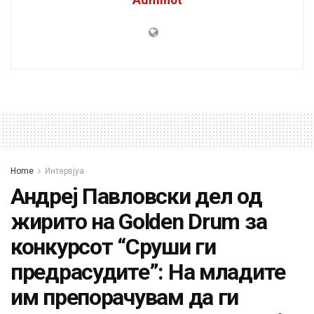
Home
Интервјуа
Андреј Павловски дел од
жирито на Golden Drum за
конкурсот “Сруши ги
предрасудите”: На младите
им препорачувам да ги