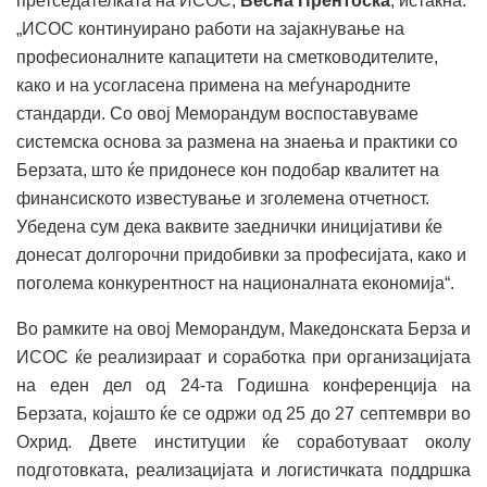
претседателката на ИСОС,
Весна Прентоска
, истакна:
„ИСОС континуирано работи на зајакнување на
професионалните капацитети на сметководителите,
како и на усогласена примена на меѓународните
стандарди. Со овој Меморандум воспоставуваме
системска основа за размена на знаења и практики со
Берзата, што ќе придонесе кон подобар квалитет на
финансиското известување и зголемена отчетност.
Убедена сум дека ваквите заеднички иницијативи ќе
донесат долгорочни придобивки за професијата, како и
поголема конкурентност на националната економија“.
Во рамките на овој Меморандум, Македонската Берза и
ИСОС ќе реализираат и соработка при организацијата
на еден дел од 24-та Годишна конференција на
Берзата, којашто ќе се одржи од 25 до 27 септември во
Охрид. Двете институции ќе соработуваат околу
подготовката, реализацијата и логистичката поддршка