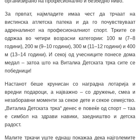
организирано на професионално и безбедно ниво.
За првпат, најмладите имаа чест да трчаат на
вистинска атлетска патека и да го почувствуваат
адреналинот на професионалниот спорт. Трките се
одржаа во четири возрасни категории: 100 м (7–8
години), 200 м (9–10 години), 300 м (11–12 години) и 400
м (13–14 години). И секој од учесниците понесе дома
медал – затоа што на Виталиа Детската трка сите се
победници!
Настанот беше крунисан со наградна лотарија и
вредни подароци, а најважно – со дружење, смеа и
незаборавни моменти за секое дете и секое семејство.
„Виталиа Детската трка“ денес е повеќе од спорт – таа
е симбол на здрави навики, заедништво и детска
радост.
Малите тркачи уште еднаш покажаа дека најголемите