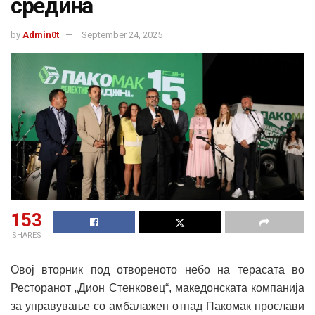
средина
by
Admin0t
September 24, 2025
153
SHARES
Овој вторник под отвореното небо на терасата во
Ресторанот „Дион Стенковец“, македонската компанија
за управување со амбалажен отпад Пакомак прослави