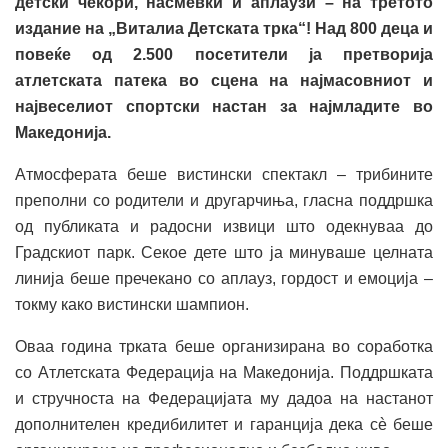
детски чекори, насмевки и аплаузи – на третото
издание на „Виталиа Детската трка“! Над 800 деца и
повеќе од 2.500 посетители ја претворија
атлетската патека во сцена на најмасовниот и
највеселиот спортски настан за најмладите во
Македонија.
Атмосферата беше вистински спектакл – трибините
преполни со родители и другарчиња, гласна поддршка
од публиката и радосни извици што одекнуваа до
Градскиот парк. Секое дете што ја минуваше целната
линија беше пречекано со аплауз, гордост и емоција –
токму како вистински шампион.
Оваа година трката беше организирана во соработка
со Атлетската Федерација на Македонија. Поддршката
и стручноста на Федерацијата му дадоа на настанот
дополнителен кредибилитет и гаранција дека сè беше