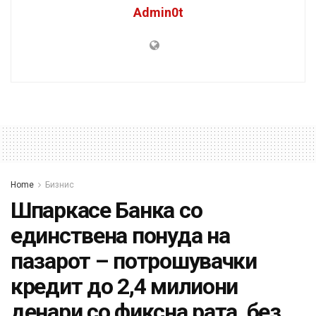
Admin0t
Home
Бизнис
Шпаркасе Банка со
единствена понуда на
пазарот – потрошувачки
кредит до 2,4 милиони
денари со фиксна рата, без