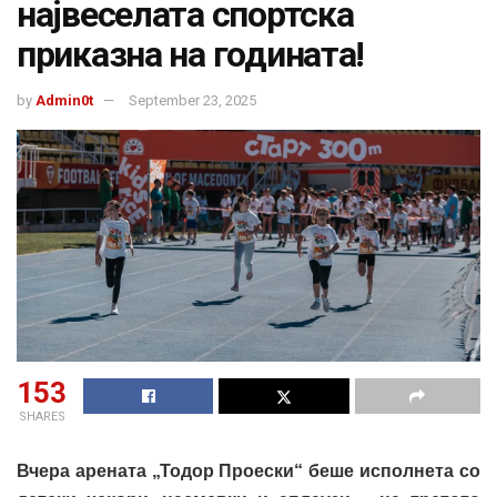
највеселата спортска
приказна на годината!
by
Admin0t
September 23, 2025
153
SHARES
Вчера арената „Тодор Проески“ беше исполнета со