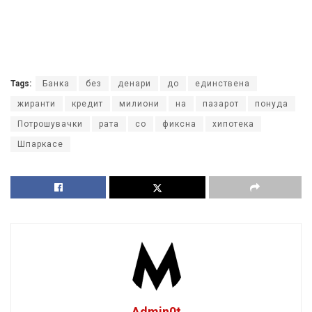
Tags:
Банка
без
денари
до
единствена
жиранти
кредит
милиони
на
пазарот
понуда
Потрошувачки
рата
со
фиксна
хипотека
Шпаркасе
Admin0t