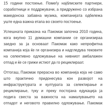
15 години постоење. Помеѓу најблиските партнери,
соработници и поддржувачи, а придружено со избрана
македонска забавна музика, компанијата одбележа
уште една важна етапа во своето постоење.
Успешната приказна на Пакомак започна 2010 година,
кога вкупно 11 домашни компании се организираа
заедно за ја основаат Пакомак како непрофитна
компанија која ќе ги организира и надгледува тековите
на селективно одложување на нивниот амбалажен
отпад и ќе се грижи истиот да го рециклираат.
Оттогаш, Пакомак прерасна во компанија која не само
што практично придонесува кон развојот на
инфраструктурата и културата за селектирање и
рециклирање, туку и преку постојана едукација ја
подига свеста за важноста на намалувањето на
отпадот и неговото правилно одложување. Пакомак