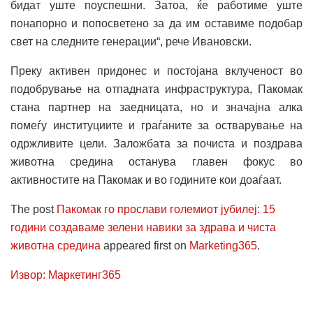
бидат уште поуспешни. Затоа, ќе работиме уште
понапорно и попосветено за да им оставиме подобар
свет на следните генерации“, рече Ивановски.
Преку активен придонес и постојана вклученост во
подобрување на отпадната инфраструктура, Пакомак
стана партнер на заедницата, но и значајна алка
помеѓу институциите и граѓаните за остварување на
одржливите цели. Заложбата за почиста и поздрава
животна средина останува главен фокус во
активностите на Пакомак и во годините кои доаѓаат.
The post
Пакомак го прослави големиот јубилеј: 15
години создаваме зелени навики за здрава и чиста
животна средина
appeared first on
Marketing365
.
Извор: Маркетинг365