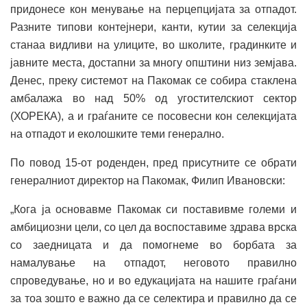
придонесе кон менување на перцепцијата за отпадот.
Разните типови контејнери, канти, кутии за селекција
станаа видливи на улиците, во школите, градинките и
јавните места, достапни за многу општини низ земјава.
Денес, преку системот на Пакомак се собира стаклена
амбалажа во над 50% од угостителскиот сектор
(ХОРЕКА), а и граѓаните се посовесни кон селекцијата
на отпадот и еколошките теми генерално.
По повод 15-от роденден, пред присутните се обрати
генералниот директор на Пакомак, Филип Ивановски:
„Кога ја основавме Пакомак си поставивме големи и
амбициозни цели, со цел да воспоставиме здрава врска
со заедницата и да помогнеме во борбата за
намалување на отпадот, неговото правилно
спроведување, но и во едукацијата на нашите граѓани
за тоа зошто е важно да се селектира и правилно да се