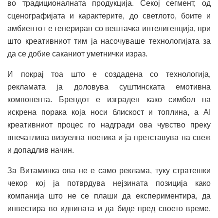
во традиционалната продукција. Секој сегмент, од
сценографијата и карактерите, до светлото, боите и
амбиентот е генериран со вештачка интелигенција, при
што креативниот тим ја насочуваше технологијата за
да се добие саканиот уметнички израз.
И покрај тоа што е создадена со технологија,
рекламата ја доловува суштинската емотивна
компонента. Брендот е изграден како симбол на
искрена порака која носи блискост и топлина, а AI
креативниот процес го надгради ова чувство преку
впечатлива визуелна поетика и ја претставува на свеж
и допадлив начин.
За Витаминка ова не е само реклама, туку стратешки
чекор кој ја потврдува нејзината позиција како
компанија што не се плаши да експериментира, да
инвестира во иднината и да биде пред своето време.