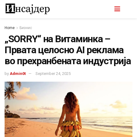
Home
Бизнис
„SORRY“ на Витаминка –
Првата целосно AI реклама
во прехранбената индустрија
by
Admin0t
September 24, 2025