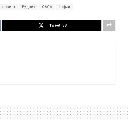
новиот
Рудник
САСА
Џејми
Tweet
38