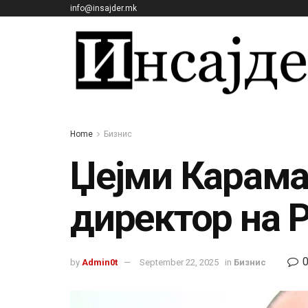
info@insajder.mk
Home
Бизнис
Џејми Карама
директор на 
by
Admin0t
September 22, 2025
in
Бизнис