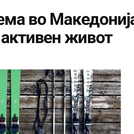
ема во Македонија
а активен живот
0