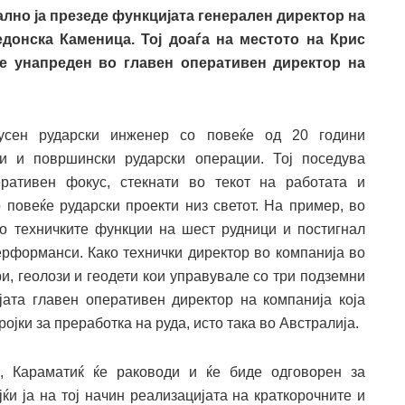
лно ја презеде функцијата генерален директор на
донска Каменица. Тој доаѓа на местото на Крис
е унапреден во главен оперативен директор
на
кусен рударски инженер со повеќе од 20 години
и и површински рударски операции. Тој поседува
еративен фокус, стекнати во текот на работата и
повеќе рударски проекти низ светот. На пример, во
о техничките функции на шест рудници и постигнал
рформанси. Како технички директор во компанија во
и, геолози и геодети кои управувале со три подземни
јата главен оперативен директор на компанија која
ојки за преработка на руда, исто така во Австралија.
, Караматиќ ќе раководи и ќе биде одговорен за
и ја на тој начин реализацијата на краткорочните и