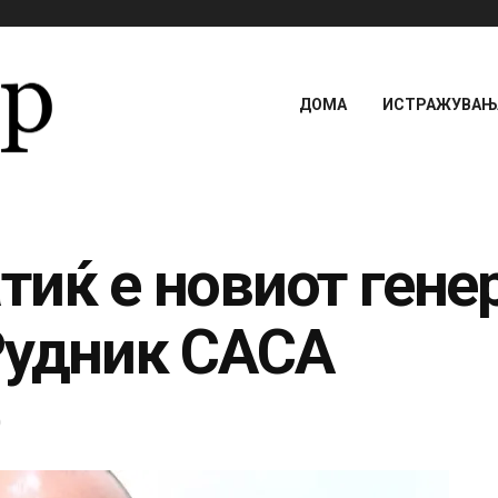
ДОМА
ИСТРАЖУВАЊА
тиќ е новиот гене
Рудник САСА
0