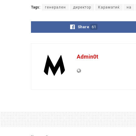
Tags:
генерален
директор
Караматиќ
на
Share
61
Admin0t