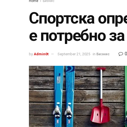
Home
Бизнис
Спортска опр
е потребно з
by
Admin0t
September 21, 2025
in
Бизнис