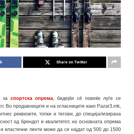
k
Share on Twitter
а за
спортска опрема
, бидејќи сè повеќе луѓе се
от. Во продавниците и на огласниците како Pazar3.mk,
тнес реквизити, топки и тегови, до специјализирана
сност од брендот и квалитетот, но основната опрема
 и еластични ленти може да се најдат од 500 до 1500