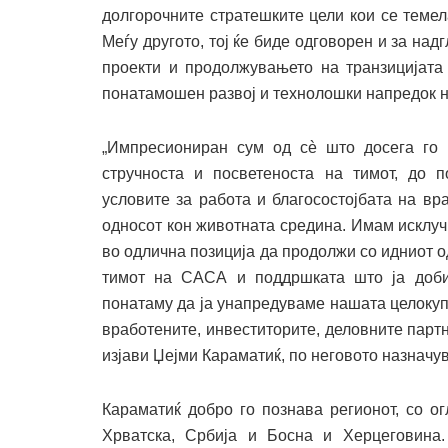
долгорочните стратешките цели кои се теме
Меѓу другото, тој ќе биде одговорен и за н
проекти и продолжувањето на транзицијата 
понатамошен развој и технолошки напредок н
„Импресиониран сум од сè што досега го 
стручноста и посветеноста на тимот, до п
условите за работа и благосостојбата на вр
односот кон животната средина. Имам исклу
во одлична позиција да продолжи со идниот о
тимот на САСА и поддршката што ја доби
понатаму да ја унапредуваме нашата целокупн
вработените, инвеститорите, деловните парт
изјави Џејми Караматиќ, по неговото назначу
Караматиќ добро го познава регионот, со о
Хрватска, Србија и Босна и Херцеговина.