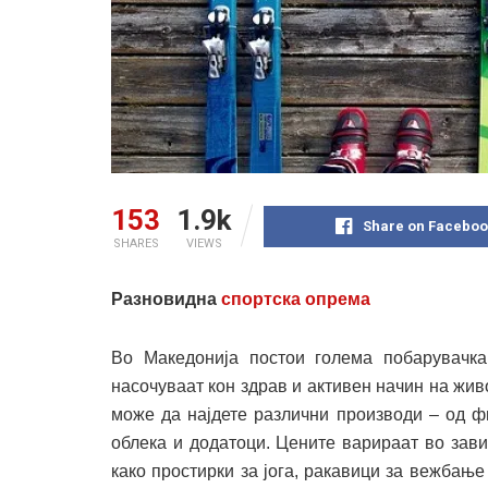
153
1.9k
Share on Faceboo
SHARES
VIEWS
Разновидна
спортска опрема
Во Македонија постои голема побарувачк
насочуваат кон здрав и активен начин на жив
може да најдете различни производи – од фи
облека и додатоци. Цените варираат во зави
како простирки за јога, ракавици за вежбање