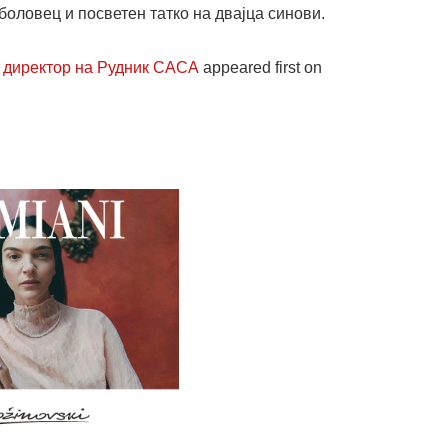
боловец и посветен татко на двајца синови.
н директор на Рудник САСА
appeared first on