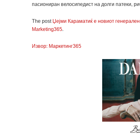
пасиониран велосипедист на долги патеки, ри
The post
Џејми Караматиќ е новиот генерале
Marketing365
.
Извор: Маркетинг365