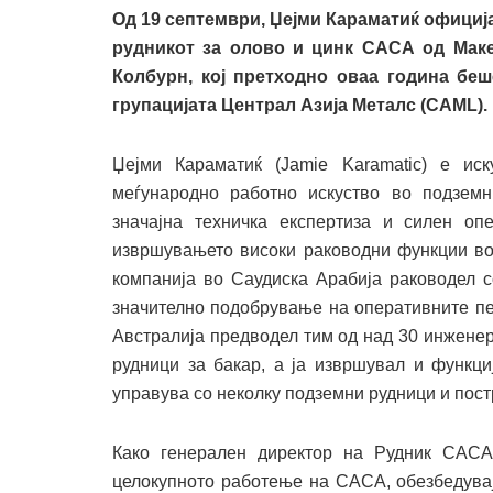
Од
19
септември, Џејми Караматиќ официја
рудникот за олово и цинк САСА од Маке
Колбурн, кој претходно оваа година
беш
групацијата Централ Азија Металс (CAML).
Џејми Караматиќ (Jamie Karamatic) е ис
меѓународно работно искуство во подземн
значајна техничка експертиза и силен оп
извршувањето високи раководни функции во 
компанија во Саудиска Арабија раководел с
значително подобрување на оперативните пе
Австралија предводел тим од над 30 инженер
рудници за бакар, а ја извршувал и функци
управува со неколку подземни рудници и постр
Како генерален директор на Рудник САСА
целокупното работење на САСА, обезбедувајќ