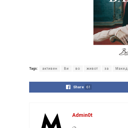
Tags:
активен
Ви
во
живот
за
Макед
Share
61
Admin0t