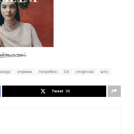
онија
опрема
потребно
Сè
спортска
што
Tweet
38