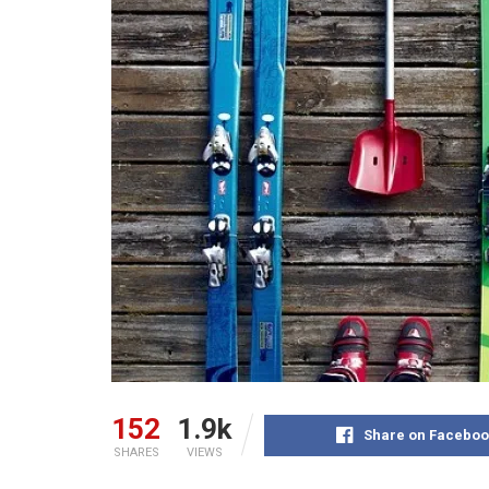
152
1.9k
Share on Faceboo
SHARES
VIEWS