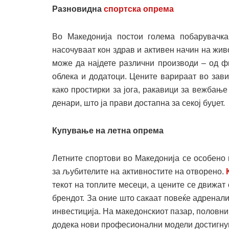
Разновидна
спортска опрема
Во Македонија постои голема побарувачк
насочуваат кон здрав и активен начин на жив
може да најдете различни производи – од фи
облека и додатоци. Цените варираат во зави
како простирки за јога, ракавици за вежбање
денари, што ја прави достапна за секој буџет.
Купување на летна опрема
Летните спортови во Македонија се особено 
за љубителите на активностите на отворено.
текот на топлите месеци, а цените се движат
брендот. За оние што сакаат повеќе адренали
инвестиција. На македонскиот пазар, половни
додека нови професионални модели достигнув