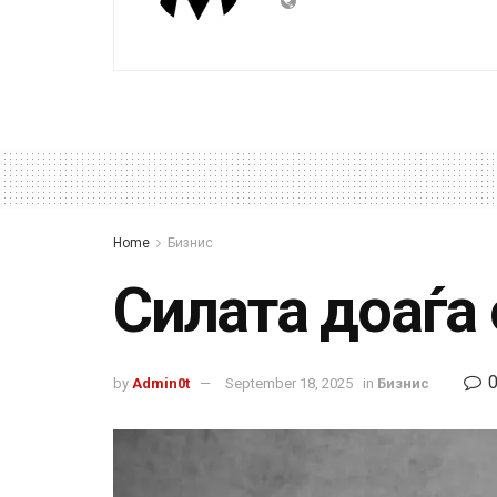
Home
Бизнис
Силата доаѓа
by
Admin0t
September 18, 2025
in
Бизнис