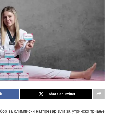
k
Share on Twitter
 збор за олимписки натпревар или за утринско трчање