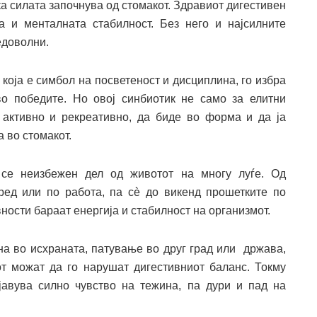
ека силата започнува од стомакот. Здравиот дигестивен
а и менталната стабилност. Без него и најсилните
едоволни.
 која е симбол на посветеност и дисциплина, го избра
во победите. Но овој синбиотик не само за елитни
ее активно и рекреативно, да биде во форма и да ја
 во стомакот.
 се неизбежен дел од животот на многу луѓе. Од
пред или по работа, па сè до викенд прошетките по
ности бараат енергија и стабилност на организмот.
на во исхраната, патување во друг град или држава,
т можат да го нарушат дигестивниот баланс. Токму
јавува силно чувство на тежина, па дури и пад на