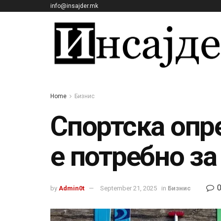
info@insajder.mk
Home
Бизнис
Спортска опр
е потребно з
by
Admin0t
September 21, 2025
in
Бизнис