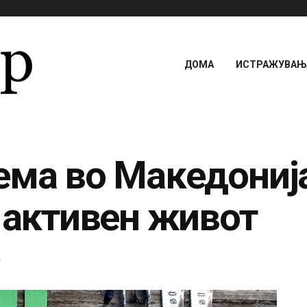
ДОМА
ИСТРАЖУВАЊА
ема во Македонија
а активен живот
0