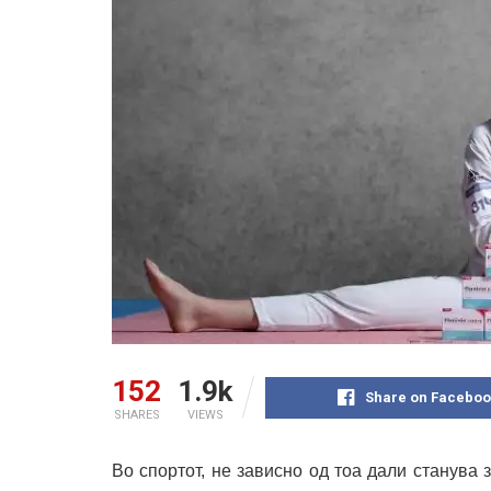
152
1.9k
Share on Faceboo
SHARES
VIEWS
Во спортот, не зависно од тоа дали станува