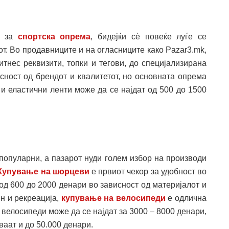
а за
спортска опрема
, бидејќи сè повеќе луѓе се
от. Во продавниците и на огласниците како Pazar3.mk,
тнес реквизити, топки и тегови, до специјализирана
сност од брендот и квалитетот, но основната опрема
 и еластични ленти може да се најдат од 500 до 1500
популарни, а пазарот нуди голем избор на производи
Купување на шорцеви
е првиот чекор за удобност во
 од 600 до 2000 денари во зависност од материјалот и
н и рекреација,
купување на велосипеди
е одлична
 велосипеди може да се најдат за 3000 – 8000 денари,
аат и до 50.000 денари.