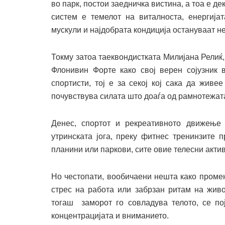
во парк, постои заедничка вистина, а тоа е д
систем е темелот на виталноста, енергијат
мускули и најдобрата кондиција остануваат н
Токму затоа таеквондистката Милијана Релиќ,
Флонивин Форте како свој верен сојузник 
спортисти, тој е за секој кој сака да жив
почувствува силата што доаѓа од рамнотежата
Денес, спортот и рекреативното движење
утринската јога, преку фитнес тренинзите 
планини или паркови, сите овие телесни актив
Но честопати, вообичаени нешта како проме
стрес на работа или забрзан ритам на живо
тогаш заморот го совладува телото, се по
концентрацијата и вниманието.