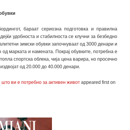
обувки
бордингот, бараат сериозна подготовка и правилна
идејќи удобноста и стабилноста се клучни за безбедно
алитетни зимски обувки започнуваат од 3000 денари и
о од марката и намената. Покрај обувките, потребна е
топла спортска облека, чија цена варира, но просечно
издвојат од 20.000 до 40.000 денари.
 што ви е потребно за активен живот
appeared first on