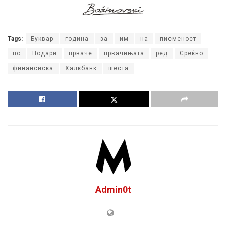
Tags:
Буквар
година
за
им
на
писменост
по
Подари
прваче
првачињата
ред
Среќно
финансиска
Халкбанк
шеста
Admin0t