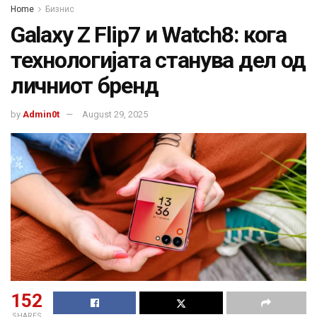
Home
Бизнис
Galaxy Z Flip7 и Watch8: кога
технологијата станува дел од
личниот бренд
by
Admin0t
August 29, 2025
152
SHARES