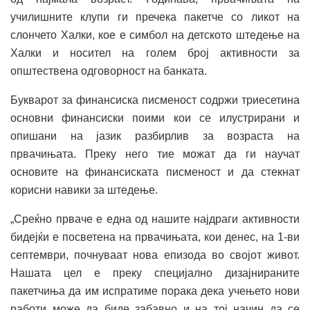
училишните клупи ги пречека пакетче со ликот на
слончето Халки, кое е симбол на детското штедење на
Халки и носител на голем број активности за
општествена одговорност на банката.
Букварот за финансиска писменост содржи триесетина
основни финансиски поими кои се илустрирани и
опишани на јазик разбирлив за возраста на
првачињата. Преку него тие можат да ги научат
основите на финансиската писменост и да стекнат
корисни навики за штедење.
„Среќно прваче е една од нашите најдраги активности
бидејќи е посветена на првачињата, кои денес, на 1-ви
септември, почнуваат нова епизода во својот живот.
Нашата цел е преку специјално дизајнираните
пакетчиња да им испратиме порака дека учењето нови
работи може да биде забавно и на тој начин да се