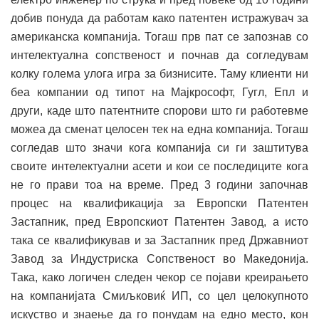
добив понуда да работам како патентен истражувач за
американска компанија. Тогаш прв пат се запознав со
интелектуална сопственост и почнав да согледувам
колку голема улога игра за бизнисите. Таму клиенти ни
беа компании од типот на Мајкрософт, Гугл, Епл и
други, каде што патентните спорови што ги работевме
можеа да сменат целосен тек на една компанија. Тогаш
согледав што значи кога компанија си ги заштитува
своите интелектуални асети и кои се последиците кога
не го прави тоа на време. Пред 3 години започнав
процес на квалификација за Европски Патентен
Застапник, пред Европскиот Патентен Завод, а исто
така се квалификував и за Застапник пред Државниот
Завод за Индустриска Сопственост во Македонија.
Така, како логичен следен чекор се појави креирањето
на компанијата Смиљковиќ ИП, со цел целокупното
искуство и знаење да го понудам на едно место, кон