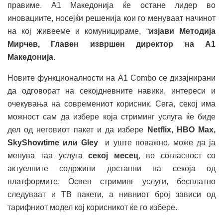
правиме. А1 Македонија ќе остане лидер во
иновациите, носејќи решенија кои го менуваат начинот
на кој живееме и комуницираме, “
изјави Методија
Мирчев, Главен извршен директор на А1
Македонија.
Новите функционалности на A1 Combo се дизајнирани
да одговорат на секојдневните навики, интереси и
очекувања на современиот корисник. Сега, секој има
можност сам да избере која стриминг услуга ќе биде
дел од неговиот пакет и да избере
Netflix, HBO Max,
SkyShowtime или Gley
и уште поважно, може да ја
менува таа услуга
секој месец
, во согласност со
актуелните содржини достапни на секоја од
платформите. Освен стриминг услуги, бесплатно
следуваат и ТВ пакети, а нивниот број зависи од
тарифниот модел кој корисникот ќе го избере.