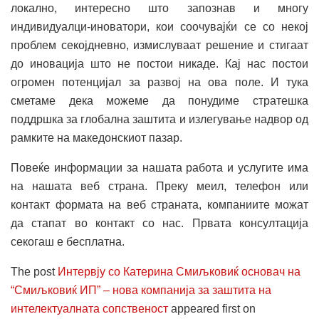
локално, интересно што запознав и многу
индивидуалци-иноватори, кои соочувајќи се со некој
проблем секојдневно, измислуваат решение и стигаат
до иновација што не постои никаде. Кај нас постои
огромен потенцијал за развој на ова поле. И тука
сметаме дека можеме да понудиме стратешка
поддршка за глобална заштита и излегување надвор од
рамките на македонскиот пазар.
Повеќе информации за нашата работа и услугите има
на нашата веб страна. Преку меил, телефон или
контакт формата на веб страната, компаниите можат
да стапат во контакт со нас. Првата консултација
секогаш е бесплатна.
The post
Интервју со Катерина Смиљковиќ основач на
“Смиљковиќ ИП” – нова компанија за заштита на
интелектуалната сопственост
appeared first on