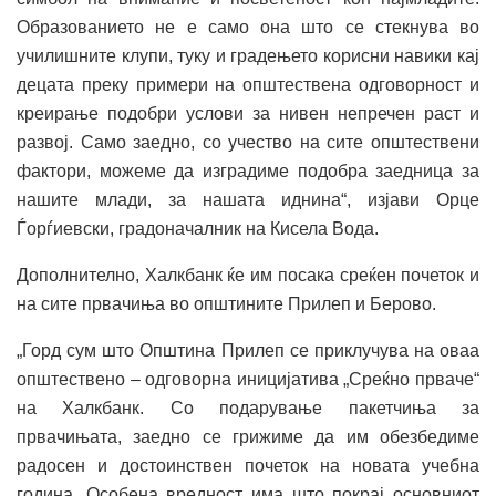
Образованието не е само она што се стекнува во
училишните клупи, туку и градењето корисни навики кај
децата преку примери на општествена одговорност и
креирање подобри услови за нивен непречен раст и
развој. Само заедно, со учество на сите општествени
фактори, можеме да изградиме подобра заедница за
нашите млади, за нашата иднина“, изјави Орце
Ѓорѓиевски, градоначалник на Кисела Вода.
Дополнително, Халкбанк ќе им посака среќен почеток и
на сите првачиња во општините Прилеп и Берово.
„Горд сум што Општина Прилеп се приклучува на оваа
општествено – одговорна иницијатива „Среќно прваче“
на Халкбанк. Со подарување пакетчиња за
првачињата, заедно се грижиме да им обезбедиме
радосен и достоинствен почеток на новата учебна
година. Особена вредност има што покрај основниот