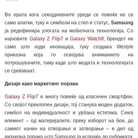
Во ерата кога секојдневните уреди се повеќе не се
само алатки, туку и симболи на стил и статус,
Samsung
ја редефинира улогата на мобилната технологија. Со
најновите
Galaxy Z Flip7
и
Galaxy Watch8
, брендот не
само што нуди иновација, туку создава lifestyle
приказна која го освојува вниманието на
потрошувачите, таму каде што модата и технологијата
се среќаваат.
Дизајн како маркетинг порака
Galaxy Z Flip7
е многу повеќе од класичен смартфон.
Со својот преклопен дизајн, тој станува моден додаток,
симбол на индивидуалност и урбана естетика. Секој
елемент – од материјалите, преку изборот на бои, до
самиот начин на отворање и затворање – е дел од
визуелна порака што Samsung ја испраќа до публиката: