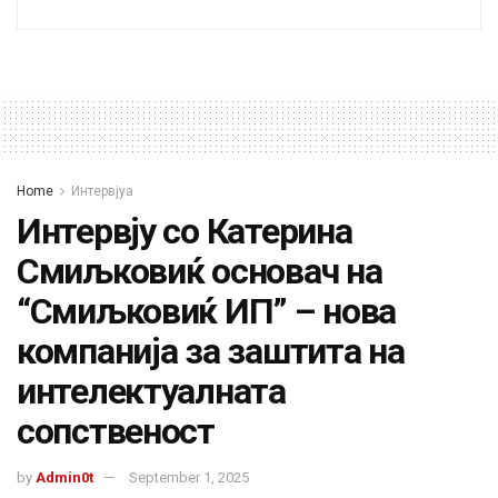
Home
Интервјуа
Интервју со Катерина
Смиљковиќ основач на
“Смиљковиќ ИП” – нова
компанија за заштита на
интелектуалната
сопственост
by
Admin0t
September 1, 2025