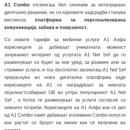
A1 Combo
отсекогаш бил синоним за интегрирано
дигитално решение, но со најновите надградби станува
вистинска
платформа за персонализирана
комуникација, забава и поврзаност.
Со новите тарифи за мобилни услуги А1 Алфа
корисниците ја добиваат уникатната можност
зачуваниот интернет од услугата А1 Net Sef да го
разменуваат со буџет за нов уред, за роаминг или за
стриминг услуги, и тоа бесплатно засекогаш.A1 Net Sef
прераснува во нова дигитална платформа каде
корисниците на А1 се наградуваат за нивната
лојалност,собираат GB во ултра популарниот A1 Net
Sef , а потоа ги разменуваат за услуги согласно со
нивните потреби. Корисниците на А1 Алфа кои се дел
од A1 Combo пакет добиваат зголемени Combo попусти
кои растат со бројот на линии кои се вклучени во