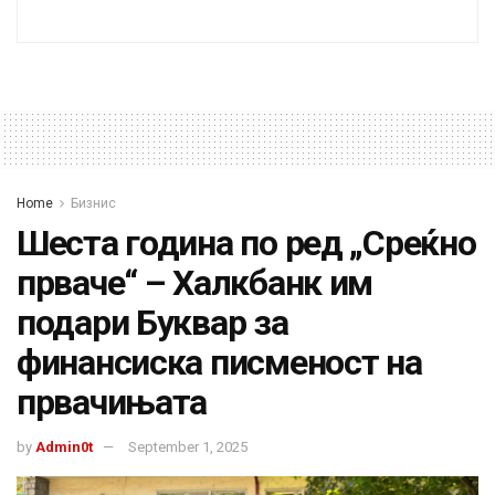
Home
Бизнис
Шеста година по ред „Среќно
прваче“ – Халкбанк им
подари Буквар за
финансиска писменост на
првачињата
by
Admin0t
September 1, 2025