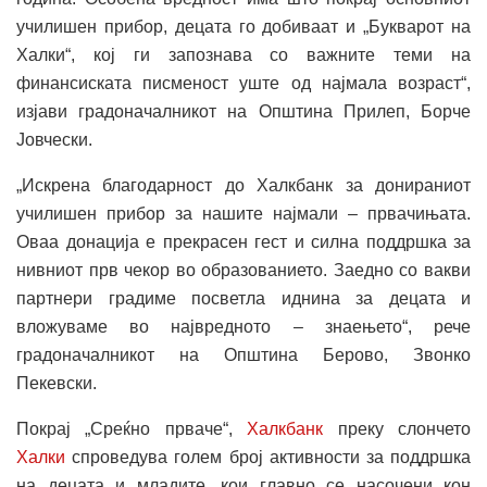
училишен прибор, децата го добиваат и „Букварот на
Халки“, кој ги запознава со важните теми на
финансиската писменост уште од најмала возраст“,
изјави градоначалникот на Општина Прилеп, Борче
Јовчески.
„Искрена благодарност до Халкбанк за донираниот
училишен прибор за нашите најмали – првачињата.
Оваа донација е прекрасен гест и силна поддршка за
нивниот прв чекор во образованието. Заедно со вакви
партнери градиме посветла иднина за децата и
вложуваме во највредното – знаењето“, рече
градоначалникот на Општина Берово, Звонко
Пекевски.
Покрај „Среќно прваче“,
Халкбанк
преку слончето
Халки
спроведува голем број активности за поддршка
на децата и младите, кои главно се насочени кон