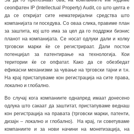
сеопфатен IP (Intellectual Property) Audit, со што целта е
да се откријат сите нематеријални средства што
компанијата ги поседува. Со оваа слика, правиме план
за заштита, кој што има за цел да го поддржи бизнис
планот на компанијата. Се носат одлуки дали и колку
трговски марки ќе се регистрираат. Дали постои
потенцијал за патентирање на технологија. Кои
територии ќе се опфатат. Како да се обезбедат
ефикасни механизми за чување на трговски тајни и т.н.
На крај пристапуваме кон регистрација на сите права,
локално и глобално.
Во случај кога компаниите однапред имаат донесено
одлука што сакаат да заштитат, пристапуваме веднаш
кон регистрација на правата (трговски марки, патенти,
дизајн – локално и глобално). На крај, ги советуваме
компаниите и за нови начини на монетизација, на