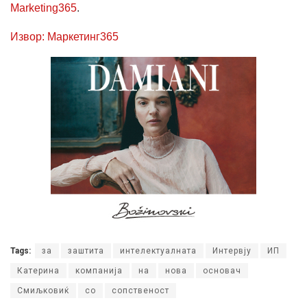
Marketing365
.
Извор: Маркетинг365
Tags:
за
заштита
интелектуалната
Интервју
ИП
Катерина
компанија
на
нова
основач
Смиљковиќ
со
сопственост