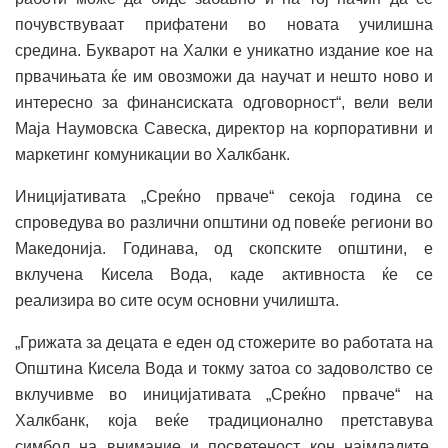
почувствуваат прифатени во новата училишна
средина. Букварот на Халки е уникатно издание кое на
првачињата ќе им овозможи да научат и нешто ново и
интересно за финансиската одговорност“, вели вели
Маја Наумовска Савеска, директор на корпоративни и
маркетинг комуникации во Халкбанк.
Иницијативата „Среќно прваче“ секоја година се
спроведува во различни општини од повеќе региони во
Македонија. Годинава, од скопските општини, е
вклучена Кисела Вода, каде активноста ќе се
реализира во сите осум основни училишта.
„Грижата за децата е еден од стожерите во работата на
Општина Кисела Вода и токму затоа со задоволство се
вклучивме во иницијативата „Среќно прваче“ на
Халкбанк, која веќе традиционално претставува
симбол на внимание и посветеност кон најмладите.