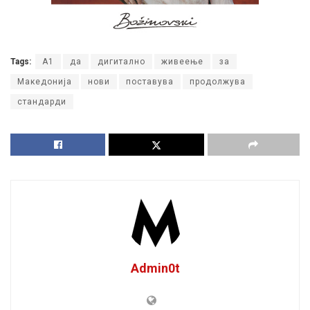
Tags:
А1
да
дигитално
живеење
за
Македонија
нови
поставува
продолжува
стандарди
Admin0t