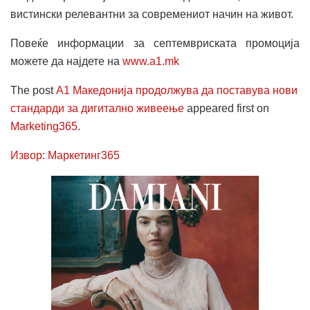
вистински релевантни за современиот начин на живот.
Повеќе информации за септемвриската промоција
можете да најдете на
www.a1.mk
The post
А1 Македонија продолжува да поставува нови
стандарди за дигитално живеење
appeared first on
Marketing365
.
Извор: Маркетинг365