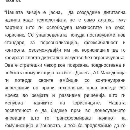
пакетот.
“Нашата визија е јасна, да создадеме дигитална
иднина каде технологијата не е само алатка, туку
партнер што ги ослободува можностите на секој
корисник. Со унапредената понуда поставуваме нов
стандард за персонализација, флексибилност и
контрола, овозможувајќи им на корисниците да го
креираат своето дигитално искуство без ограничувања.
Ова е стратешки чекор кон поврзана, поедноставна и
побогата комуникација за сите. Досега, А1 Македонија
ги потврди своите амбиции со континуирани
инвестиции во врвни технологии, прва воведе 5G
мрежа во земјата и развивме решенија што ги
менуваат навиките на корисниците. Нашата
посветеност е да бидеме први во донесувањето
иновации што го трансформираат начинот на
комуникација и забавата, и тоа ќе продолжиме да го