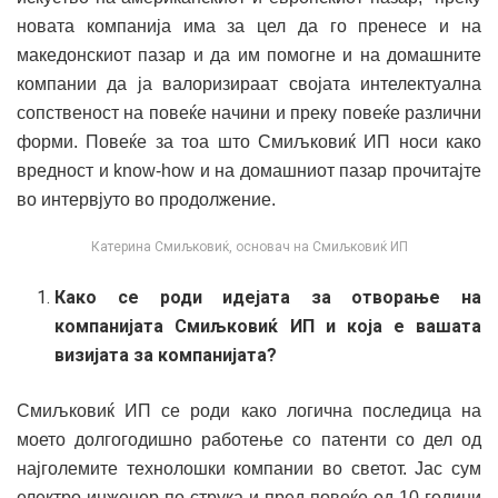
новата компанија има за цел да го пренесе и на
македонскиот пазар и да им помогне и на домашните
компании да ја валоризираат својата интелектуална
сопственост на повеќе начини и преку повеќе различни
форми. Повеќе за тоа што Смиљковиќ ИП носи како
вредност и know-how и на домашниот пазар прочитајте
во интервјуто во продолжение.
Катерина Смиљковиќ, основач на Смиљковиќ ИП
Како се роди идејата за отворање на
компанијата Смиљковиќ ИП и која е вашата
визијата за компанијата?
Смиљковиќ ИП се роди како логична последица на
моето долгогодишно работење со патенти со дел од
најголемите технолошки компании во светот. Јас сум
електро инженер по струка и пред повеќе од 10 години