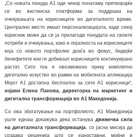
„Со новата понуда А1 оди чекор понатаму претворајќи
се во вистинска платформа за поддршка на
очекувањата на корисниците во дигиталното време.
Централно место имаат персонализацијата, каде секој
корисник може да си ја прилагоди понудата на своите
потреби и очекувања, како и лојалноста на корисниците
која со новото портфолио доаѓа во фокус, бидејќи
бенефитите кои ги добиваат корисниците континуирано
растат. Сето тоа е овозможено преку комплетно
дигитално искуство во рамки на мобилната апликација
Мојот А1 достапна бесплатно за сите А1 корисници“,
изјави Елена Панова, директорка на маркетинг и
дигитална трансформација во А1 Македонија.
Со ова збогатување на портфолиото, А1 Македонија
уште еднаш докажува дека останува
движечка сила
на дигиталната трансформација
, со јасна мисија да
создава решенија што се едноставни, моќни и