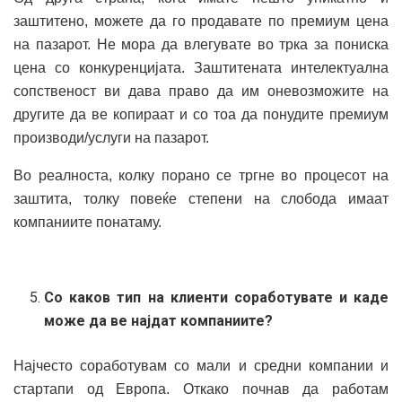
заштитено, можете да го продавате по премиум цена
на пазарот. Не мора да влегувате во трка за пониска
цена со конкуренцијата. Заштитената интелектуална
сопственост ви дава право да им оневозможите на
другите да ве копираат и со тоа да понудите премиум
производи/услуги на пазарот.
Во реалноста, колку порано се тргне во процесот на
заштита, толку повеќе степени на слобода имаат
компаниите понатаму.
Со каков тип на клиенти соработувате и каде
може да ве најдат компаниите?
Најчесто соработувам со мали и средни компании и
стартапи од Европа. Откако почнав да работам