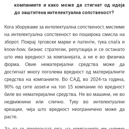
компаниите и како може да стигнат од идеја
до заштитена интелектуална сопственост?
Кога зборуваме за интелектуална сопственост, мислиме
на интелектуална сопственост во поширока смисла на
зборот. Покрај трговски марки и патенти, тука спаѓа и
know-how, бизнис стратегии, репутација и се останато
што има вредност за компанијата, а не е во физичка
форма. Овие нематеријални средства може да
достигнат многу поголема вредност од материјалните
средства на компаниите. Во САД, во 2024-та година,
90% од сите asset-и на топ 15 компании по вредност
биле во нематеријални средства. Не во машини, не во
недвижнини или слично. Туку во интелектуални
креации, чија што вредност неограничено може да
расте.
За да го препознаат ова, на компаниите им нудиме