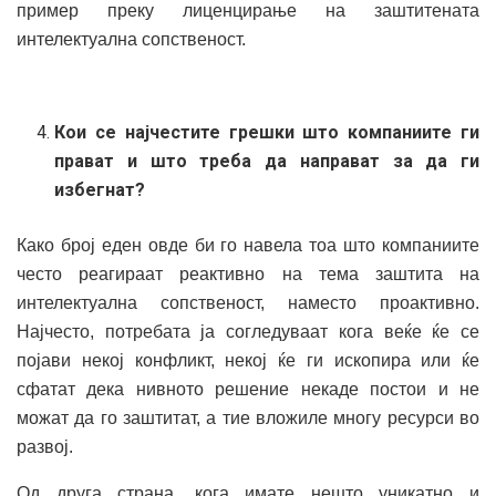
пример преку лиценцирање на заштитената
интелектуална сопственост.
Кои се најчестите грешки што компаниите ги
прават и што треба да направат за да ги
избегнат?
Како број еден овде би го навела тоа што компаниите
често реагираат реактивно на тема заштита на
интелектуална сопственост, наместо проактивно.
Најчесто, потребата ја согледуваат кога веќе ќе се
појави некој конфликт, некој ќе ги ископира или ќе
сфатат дека нивното решение некаде постои и не
можат да го заштитат, а тие вложиле многу ресурси во
развој.
Од друга страна, кога имате нешто уникатно и