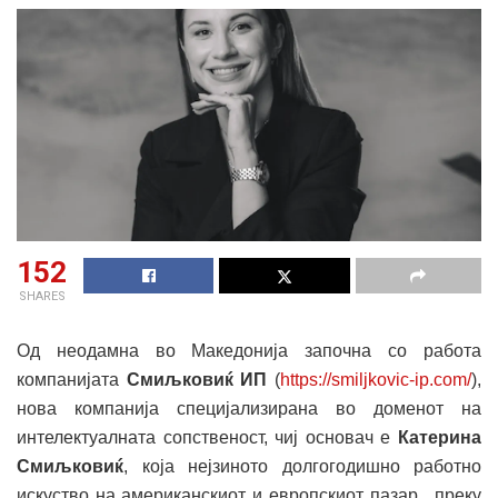
152
SHARES
Од неодамна во Македонија започна со работа
компанијата
Смиљковиќ ИП
(
https://smiljkovic-ip.com/
),
нова компанија специјализирана во доменот на
интелектуалната сопственост, чиј основач е
Катерина
Смиљковиќ
, која нејзиното долгогодишно работно
искуство на американскиот и европскиот пазар, преку