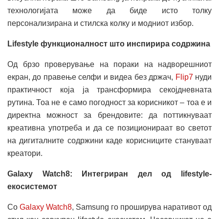
технологијата може да биде исто толку
персонализирана и стилска колку и модниот избор.
Lifestyle функционалност што инспирира содржина
Од брзо проверување на пораки на надворешниот
екран, до правење селфи и видеа без држач,
Flip7
нуди
практичност која ја трансформира секојдневната
рутина. Тоа не е само погодност за корисникот – тоа е и
директна можност за брендовите: да поттикнуваат
креативна употреба и да се позиционираат во светот
на дигиталните содржини каде корисниците стануваат
креатори.
Galaxy Watch8: Интегриран дел од lifestyle-
екосистемот
Со
Galaxy Watch8
, Samsung го проширува наративот од