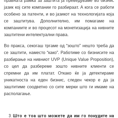
правната рамка за заштита ја преведуваме во бизнис
јазик кој сите компании го разбираат. А кога се работи
особено за патенти, и во јазикот на технологијата која
се заштитува. Дополнително, им помагаме на
компаниите и во процесот на монетизација на нивните
заштитени интелектуални права.
Во пракса, секогаш тргаме од “зошто” нешто треба да
се заштити, наместо “како”. Работиме со бизнисите на
разбирање на нивниот UVP (Unique Value Proposition),
со цел да разбереме зошто нивните клиенти се
спремни да им платат. Откако ќе ја детектираме
уникатноста на еден бизнис, следен чекор е да ја
заштитиме соодветно со сите мерки што ги имаме на
располагање.
Што е тоа што можете да им го понудите на