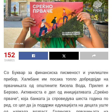
152
SHARES
Со Буквар за финансиска писменост и училиштен
прибор, Халкбанк им посака топло добредојде на
првачињата од општините Кисела Вода, Прилеп и
Берово. Активноста е дел од иницијативата „Среќно
прваче“, која банката ја спроведува шеста година по
ред, со цел да ја поддржи едукацијата на децата уште
од најмала возраст. Годинава, првачињата на