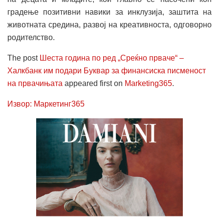
градење позитивни навики за инклузија, заштита на
животната средина, развој на креативноста, одговорно
родителство.
The post
Шеста година по ред „Среќно прваче“ –
Халкбанк им подари Буквар за финансиска писменост
на првачињата
appeared first on
Marketing365
.
Извор: Маркетинг365