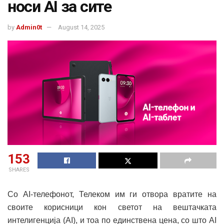
носи AI за сите
by
Admin0t
August 14, 2025
153
SHARES
Со AI-телефонот, Телеком им ги отвора вратите на
своите корисници кон светот на вештачката
интелигенција (AI), и тоа по единствена цена, со што AI