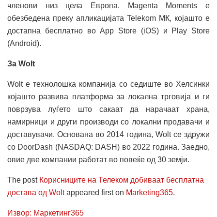
членови низ цела Европа. Magenta Moments е
обезбедена преку апликацијата Telekom МК, којашто е
достапна бесплатно во App Store (iOS) и Play Store
(Android).
За Wolt
Wolt е технолошка компанија со седиште во Хелсинки
којашто развива платформа за локална трговија и ги
поврзува луѓето што сакаат да нарачаат храна,
намирници и други производи со локални продавачи и
доставувачи. Основана во 2014 година, Wolt се здружи
со DoorDash (NASDAQ: DASH) во 2022 година. Заедно,
овие две компании работат во повеќе од 30 земји.
The post
Корисниците на Телеком добиваат бесплатна
достава од Wolt
appeared first on
Marketing365
.
Извор: Маркетинг365