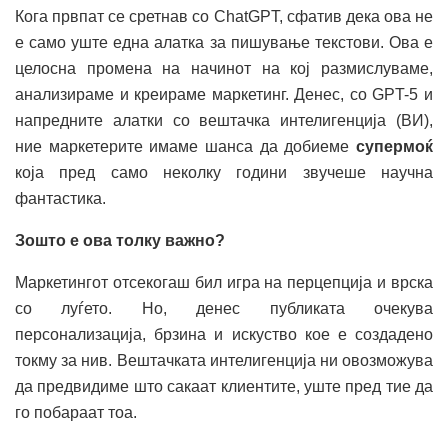
Кога првпат се сретнав со ChatGPT, сфатив дека ова не
е само уште една алатка за пишување текстови. Ова е
целосна промена на начинот на кој размислуваме,
анализираме и креираме маркетинг. Денес, со GPT-5 и
напредните алатки со вештачка интелигенција (ВИ),
ние маркетерите имаме шанса да добиеме
супермоќ
која пред само неколку години звучеше научна
фантастика.
Зошто е ова толку важно?
Маркетингот отсекогаш бил игра на перцепција и врска
со луѓето. Но, денес публиката очекува
персонализација, брзина и искуство кое е создадено
токму за нив. Вештачката интелигенција ни овозможува
да предвидиме што сакаат клиентите, уште пред тие да
го побараат тоа.