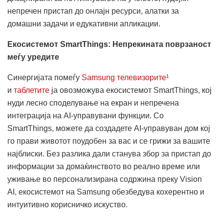
непречен пристап до онлајн ресурси, алатки за
домашни задачи и едукативни апликации.
Екосистемот SmartThings: Непрекината поврзаност
меѓу уредите
Синергијата помеѓу
Samsung телевизорите
¹
и
таблетите
ја овозможува екосистемот SmartThings, кој
нуди лесно споделување на екран и непречена
интеграција на AI-управувани функции. Со
SmartThings, можете да создадете AI-управуван дом кој
го прави животот поудобен за вас и се грижи за вашите
најблиски. Без разлика дали станува збор за пристап до
информации за домаќинството во реално време или
уживање во персонализирана содржина преку Vision
AI, екосистемот на Samsung обезбедува кохерентно и
интуитивно корисничко искуство.