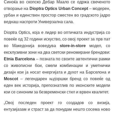
Синоќа во скопско Дебар Маало се одржа свеченото
отворање на
Dioptra Optics Urban Concept
– модерен,
урбан и единствен простор сместен во градското јадро
веднаш наспроти Универзална сала.
Dioptra Optics, која е лидер во оптичката индустрија со
повеќе од 32 години искуство, со овој проект за прв пат
во Македонија воведува
store-in-store
модел, со
ексклузивни зони на два светски реномирани брендови:
Etnia Barcelona
– позната по своите автентични рамки
со живописни бои, смели комбинации и уметнички
дизајн кои ја носат енергијата и духот на Барселона и
Moscot
– легендарен њујоршки бренд со повеќе од
еден век историја, препознатлив по иконските модели
кои се синоним за безвременски стил и врвен квалитет.
„Овој последен проект го создадов со визија,
ентузијазам и страст за да понудам нешто сосема ново