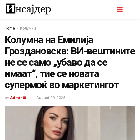
Home
Колумни
Колумна на Емилија
Гроздановска: ВИ-вештините
не се само „убаво да се
имаат“, тие се новата
супермоќ во маркетингот
by
Admin0t
August 20, 2025