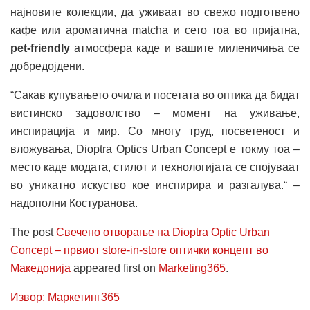
најновите колекции, да уживаат во свежо подготвено
кафе или ароматична matcha и сето тоа во пријатна,
pet-friendly
атмосфера каде и вашите миленичиња се
добредојдени.
“Сакав купувањето очила и посетата во оптика да бидат
вистинско задоволство – момент на уживање,
инспирација и мир. Со многу труд, посветеност и
вложувања, Dioptra Optics Urban Concept е токму тоа –
место каде модата, стилот и технологијата се спојуваат
во уникатно искуство кое инспирира и разгалува.“ –
надополни Костуранова.
The post
Свечено отворање на Dioptra Optic Urban
Concept – првиот store-in-store оптички концепт во
Македонија
appeared first on
Marketing365
.
Извор: Маркетинг365