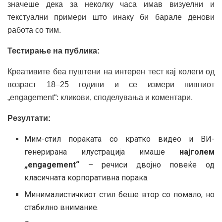
значеше дека за неколку часа имав визуелни и
текстуални примери што инаку би барале денови
работа со тим.
Тестирање на публика:
Креативите беа пуштени на интерен тест кај колеги од
возраст 18–25 години и се измери нивниот
„engagement“: кликови, споделувања и коментари.
Резултати:
Мим-стил пораката со кратко видео и ВИ-
генерирана илустрација имаше
најголем
„engagement“
– речиси двојно повеќе од
класичната корпоративна порака.
Минималистичкиот стил беше втор со помало, но
стабилно внимание.