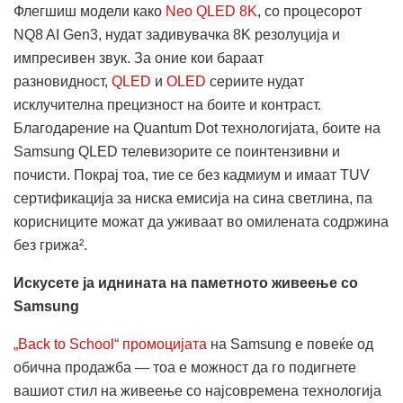
Флегшиш модели како
Neo QLED 8K
, со процесорот
NQ8 AI Gen3, нудат задивувачка 8K резолуција и
импресивен звук. За оние кои бараат
разновидност,
QLED
и
OLED
сериите нудат
исклучителна прецизност на боите и контраст.
Благодарение на Quantum Dot технологијата, боите на
Samsung QLED телевизорите се поинтензивни и
почисти. Покрај тоа, тие се без кадмиум и имаат TUV
сертификација за ниска емисија на сина светлина, па
корисниците можат да уживаат во омилената содржина
без грижа².
Искусете ја иднината на паметното живеење со
Samsung
„Back to School“ промоцијата
на Samsung е повеќе од
обична продажба — тоа е можност да го подигнете
вашиот стил на живеење со најсовремена технологија