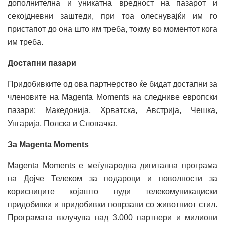
дополнителна и уникатна вредност на пазарот и
секојдневни заштеди, при тоа олеснувајќи им го
пристапот до она што им треба, токму во моментот кога
им треба.
Достапни пазари
Придобивките од ова партнерство ќе бидат достапни за
членовите на Magenta Moments на следниве европски
пазари: Македонија, Хрватска, Австрија, Чешка,
Унгарија, Полска и Словачка.
За Magenta Moments
Magenta Moments е меѓународна дигитална програма
на Дојче Телеком за подароци и поволности за
корисниците којашто нуди телекомуникациски
придобивки и придобивки поврзани со животниот стил.
Програмата вклучува над 3.000 партнери и милиони