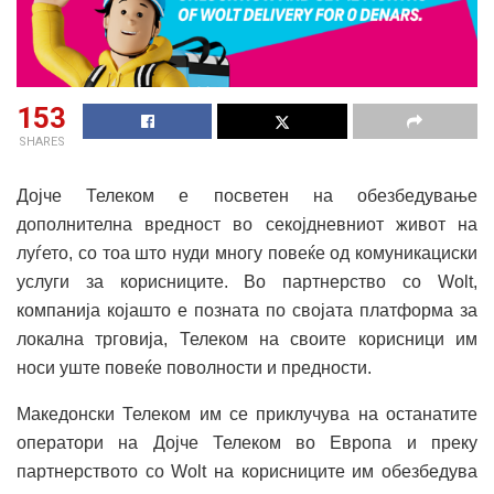
153
SHARES
Дојче Телеком е посветен на обезбедување
дополнителна вредност во секојдневниот живот на
луѓето, со тоа што нуди многу повеќе од комуникациски
услуги за корисниците. Во партнерство со Wolt,
компанија којашто е позната по својата платформа за
локална трговија, Телеком на своите корисници им
носи уште повеќе поволности и предности.
Македонски Телеком им се приклучува на останатите
оператори на Дојче Телеком во Европа и преку
партнерството со Wolt на корисниците им обезбедува