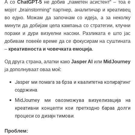
А со
ChatGPT-5
не добив „паметен асистент“ – тоа е
мојот „brainstorming“ партнер, аналитичар и креативец
во едно. Можам да започнам со идеја, а за неколку
минути да добијам цела кампања со стратегии, клучни
пораки и дури визуелни насоки. Разликата е што јас
добивам повеќе време да се фокусирам на суштината
–
креативноста и човечката емоција
.
Од друга страна, алатки како
Jasper AI
или
MidJourney
ја дополнуваат оваа моќ:
Jasper ми помага за брза и квалитетна копирајтинг
содржина.
MidJourney ми овозможува визуелизација на
креативни концепти кои претходно бараа долги
процеси со дизајн тимови.
Проблем: