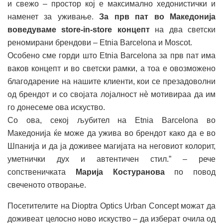
и свежо – простор кој е максимално хедонистички и
наменет за уживање.
За прв пат во Македонија
воведуваме store-in-store концепт
на два светски
реномирани брендови – Etnia Barcelona и Moscot.
Особено сме горди што Etnia Barcelona за прв пат има
ваков концепт и во светски рамки, а тоа е овозможено
благодарение на нашите клиенти, кои се презадоволни
од брендот и со својата лојалност нè мотивираа да им
го донесеме ова искуство.
Со ова, секој љубител на Etnia Barcelona во
Македонија ќе може да ужива во брендот како да е во
Шпанија и да ја доживее магијата на неговиот колорит,
уметнички дух и автентичен стил.” – рече
сопственичката
Марија Костуранова
по повод
свеченото отворање.
Посетителите на Dioptra Optics Urban Concept можат да
доживеат целосно ново искуство – да изберат очила од