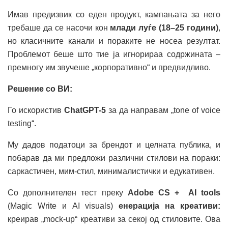
Имав предизвик со еден продукт, кампањата за него
требаше да се насочи кон
млади луѓе (18–25 години)
,
но класичните канали и пораките не носеа резултат.
Проблемот беше што тие ја игнорираа содржината –
премногу им звучеше „корпоративно“ и предвидливо.
Решение со ВИ:
Го искористив
ChatGPT-5
за да направам „tone of voice
testing“.
Му дадов податоци за брендот и целната публика, и
побарав да ми предложи различни стилови на пораки:
саркастичен, мим-стил, минималистички и едукативен.
Со дополнителен тест преку
Adobe CS + AI tools
(Magic Write и AI visuals)
енерација на креативи:
креирав „mock-up“ креативи за секој од стиловите. Ова