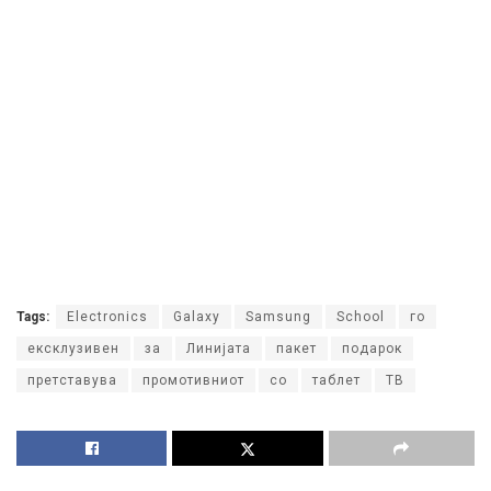
Tags:
Electronics
Galaxy
Samsung
School
го
ексклузивен
за
Линијата
пакет
подарок
претставува
промотивниот
со
таблет
ТВ