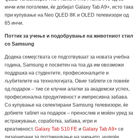
инчи или поголеми, ќе добијат Galaxy Tab A9+, исто така
при купување на Neo QLED 8K и OLED телевизори од
65 инчи.
Поттик за учење и подобрување на животниот стил
со Samsung
Додека семејствата се подготвуваат за новата учебна
година, Samsung е посветен на тоа да им овозможи
поддршка на студентите, професионалците и
љубителите на технологијата. Овие таблети се повеќе
од подарок – тие се клучни алатки за академски успех,
професионална продуктивност и импресивна забава.
Со купување на селектирани Samsung телевизори, ќе
добиете таблет на подарок – пренослив и моќен уред за
истражување, соработка, забава, игри и
креативност.
Galaxy Tab S10 FE
и
Galaxy Tab A9+
се
дизајнирани за поттикнување на учењето, нудејќи