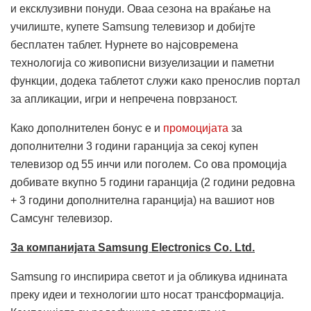
и ексклузивни понуди. Оваа сезона на враќање на
училиште, купете Samsung телевизор и добијте
бесплатен таблет. Нурнете во најсовремена
технологија со живописни визуелизации и паметни
функции, додека таблетот служи како пренослив портал
за апликации, игри и непречена поврзаност.
Како дополнителен бонус е и
промоцијата
за
дополнителни 3 години гаранција за секој купен
телевизор од 55 инчи или поголем. Со ова промоција
добивате вкупно 5 години гаранција (2 години редовна
+ 3 години дополнителна гаранција) на вашиот нов
Самсунг телевизор.
За компанијата Samsung Electronics Co. Ltd.
Samsung го инспирира светот и ја обликува иднината
преку идеи и технологии што носат трансформација.