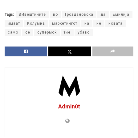
Tags:
ВИвештините
во
Гроздановска
да
Емилија
имаат
Колумна
маркетингот
на
не
новата
само
се
супермоќ
тие
убаво
Admin0t