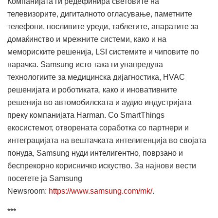
Компанијата ги редефинира световите на
телевизорите, дигиталното огласување, паметните
телефони, носливите уреди, таблетите, апаратите за
домаќинство и мрежните системи, како и на
мемориските решенија, LSI системите и чиповите по
нарачка. Samsung исто така ги унапредува
технологиите за медицинска дијагностика, HVAC
решенијата и роботиката, како и иновативните
решенија во автомобилската и аудио индустријата
преку компанијата Harman. Со SmartThings
екосистемот, отворената соработка со партнери и
интеграцијата на вештачката интелигенција во својата
понуда, Samsung нуди интелигентно, поврзано и
беспрекорно корисничко искуство. За најнови вести
посетете ја Samsung
Newsroom:
https://www.samsung.com/mk/
.
***