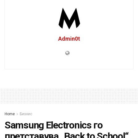
Admin0t
Home
Бизнис
Samsung Electronics го
претставува „Back to School“