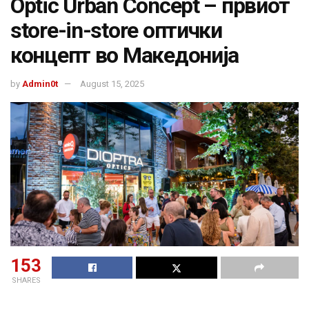
Optic Urban Concept – првиот
store-in-store оптички
концепт во Македонија
by
Admin0t
August 15, 2025
153
SHARES