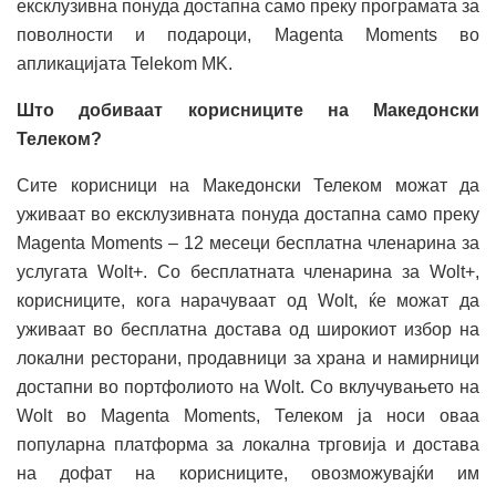
ексклузивна понуда достапна само преку програмата за
поволности и подароци, Magenta Moments во
апликацијата Telekom MK.
Што добиваат корисниците на Македонски
Телеком?
Сите корисници на Македонски Телеком можат да
уживаат во ексклузивната понуда достапна само преку
Magenta Moments – 12 месеци бесплатна членарина за
услугата Wolt+. Со бесплатната членарина за Wolt+,
корисниците, кога нарачуваат од Wolt, ќе можат да
уживаат во бесплатна достава од широкиот избор на
локални ресторани, продавници за храна и намирници
достапни во портфолиото на Wolt. Со вклучувањето на
Wolt во Magenta Moments, Телеком ја носи оваа
популарна платформа за локална трговија и достава
на дофат на корисниците, овозможувајќи им