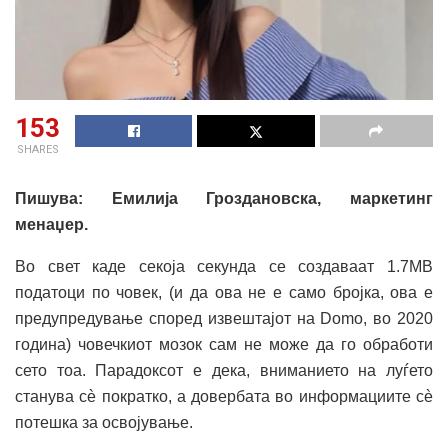
153
SHARES
Пишува: Емилија Гроздановска, маркетинг
менаџер.
Во свет каде секоја секунда се создаваат 1.7MB
податоци по човек, (и да ова не е само бројка, ова е
предупредување според извештајот на Domo, во 2020
година) човечкиот мозок сам не може да го обработи
сето тоа. Парадоксот е дека, вниманието на луѓето
станува сè пократко, а довербата во информациите сè
потешка за освојување.