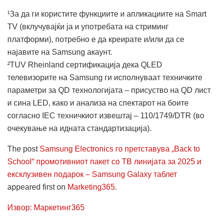
¹За да ги користите функциите и апликациите на Smart
TV (вклучувајќи ја и употребата на стриминг
платформи), потребно е да креирате и/или да се
најавите на Samsung акаунт.
²TUV Rheinland сертификација дека QLED
телевизорите на Samsung ги исполнуваат техничките
параметри за QD технологијата – присуство на QD лист
и сина LED, како и анализа на спектарот на боите
согласно IEC техничкиот извештај – 110/1749/DTR (во
очекување на идната стандартизација).
The post
Samsung Electronics го претставува „Back to
School“ промотивниот пакет со ТВ линијата за 2025 и
ексклузивен подарок – Samsung Galaxy таблет
appeared first on
Marketing365
.
Извор: Маркетинг365