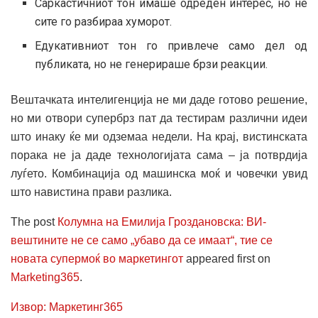
Саркастичниот тон имаше одреден интерес, но не
сите го разбираа хуморот.
Едукативниот тон го привлече само дел од
публиката, но не генерираше брзи реакции.
Вештачката интелигенција не ми даде готово решение,
но ми отвори супербрз пат да тестирам различни идеи
што инаку ќе ми одземаа недели. На крај, вистинската
порака не ја даде технологијата сама – ја потврдија
луѓето. Комбинација од машинска моќ и човечки увид
што навистина прави разлика.
The post
Колумна на Емилија Гроздановска: ВИ-
вештините не се само „убаво да се имаат“, тие се
новата супермоќ во маркетингот
appeared first on
Marketing365
.
Извор: Маркетинг365