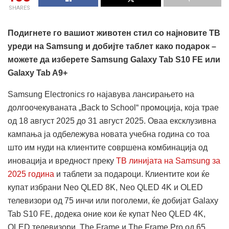
SHARES
Подигнете го вашиот животен стил со најновите ТВ
уреди на Samsung и добијте таблет како подарок –
можете да изберете Samsung Galaxy Tab S10 FE или
Galaxy Tab A9+
Samsung Electronics го најавува лансирањето на
долгоочекуваната „Back to School“ промоција, која трае
од 18 август 2025 до 31 август 2025. Оваа ексклузивна
кампања ја одбележува новата учебна година со тоа
што им нуди на клиентите совршена комбинација од
иновација и вредност преку
ТВ линијата на Samsung за
2025 година
и таблети за подароци. Клиентите кои ќе
купат избрани Neo QLED 8K, Neo QLED 4K и OLED
телевизори од 75 инчи или поголеми, ќе добијат Galaxy
Tab S10 FE, додека оние кои ќе купат Neo QLED 4K,
QLED телевизори, The Frame и The Frame Pro од 65