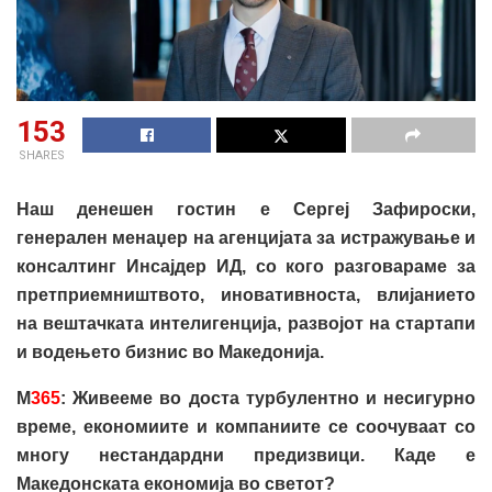
153
SHARES
Наш денешен гостин е Сергеј Зафироски,
генерален менаџер на агенцијата за истражување и
консалтинг Инсајдер ИД, со кого разговараме за
претприемништвото, иновативноста, влијанието
на вештачката интелигенција, развојот на стартапи
и водењето бизнис во Македонија.
М
365
: Живееме во доста турбулентно и несигурно
време, економиите и компаниите се соочуваат со
многу нестандардни предизвици. Каде е
Македонската економија во светот?