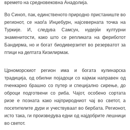
времето на средновековна Анадолија.
Во Синоп, пак, единственото природно пристаниште во
регионот, се наоѓа Инџебурн, најсеверната точка на
Туркије. И, следува Самсун, нудејќи културни
знаменитости, како што се репликата на фериботот
Бандирма, но и богат биодиверзитет во резерватот за
птици на делтата Кизилирмак.
Црноморскиот регион има и богата кулинарска
традиција, од обилни појадоци со кaјмак направен од
пченкарно брашно со путер и специјално сирење, до
оброци подготвени со риба. Чајот, особено сортата
ризе е позната како најприродниот чај во светот, а
посетителите дури и учествуваат во бербата. Регионот,
исто така, ги произведува едни од најдобрите лешници
во светот.