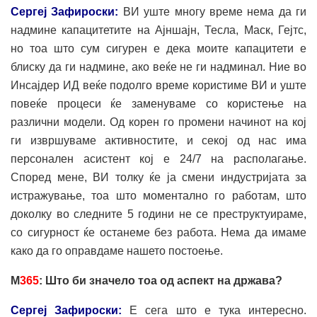
Сергеј Зафироски:
ВИ уште многу време нема да ги
надмине капацитетите на Ајншајн, Тесла, Маск, Гејтс,
но тоа што сум сигурен е дека моите капацитети е
блиску да ги надмине, ако веќе не ги надминал. Ние во
Инсајдер ИД веќе подолго време користиме ВИ и уште
повеќе процеси ќе заменуваме со користење на
различни модели. Од корен го промени начинот на кој
ги извршуваме активностите, и секој од нас има
персонален асистент кој е 24/7 на располагање.
Според мене, ВИ толку ќе ја смени индустријата за
истражување, тоа што моментално го работам, што
доколку во следните 5 години не се преструктуираме,
со сигурност ќе останеме без работа. Нема да имаме
како да го оправдаме нашето постоење.
М
365
: Што би значело тоа од аспект на држава?
Сергеј Зафироски:
Е сега што е тука интересно.