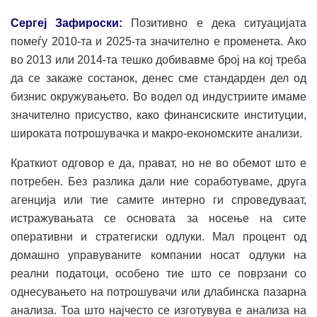
Сергеј Зафироски:
Позитивно е дека ситуацијата
помеѓу 2010-та и 2025-та значително е променета. Ако
во 2013 или 2014-та тешко добивавме број на кој треба
да се закаже состанок, денес сме стандарден дел од
бизнис окружувањето. Во водел од индустриите имаме
значително присуство, како финансиските институции,
широката потрошувачка и макро-економските анализи.
Краткиот одговор е да, прават, но не во обемот што е
потребен. Без разлика дали ние соработуваме, друга
агенција или тие самите интерно ги спроведуваат,
истражувањата се основата за носење на сите
оперативни и стратегиски одлуки. Мал процент од
домашно управуваните компании носат одлуки на
реални податоци, особено тие што се поврзани со
однесувањето на потрошувачи или длабинска пазарна
анализа. Тоа што најчесто се изготувува е анализа на