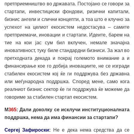
претприемништво во државата. Постојано се говори за
стартапи, инвестициски фондови, ризични капитали,
бизнис ангели и слични концепти, а тоа што е клучно за
успехот на целиот екосистем недостасува – самите
претприемачи, иновации и стартапи. Идеите, барем на
тие на кои јас сум бил вклучен, немале значајна
иновативност, туку биле стандардни бизниси. За жал во
претходната декада и покрај големото внимание а и
финансирање кое го добија иновациите, не се изгради
стабилен екосистем кој ќе ги поддржува без државна
или меѓународна поддршка. Според мене, само кога
реалниот бизнис сектор ќе ги поддржува ќе можеме да
говориме за стабилен стартап екосистем.
М
365
: Дали доколку се исклучи институционалната
поддршка, нема да има финансии за стартапи?
Сергеј Зафироски:
Не е дека нема средства да се