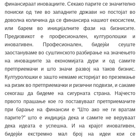
финансираат иновациите. Секако парите се значително
пониски од тие во западните држави но постојат во
доволна количина да се финансира нашиот екосистем,
или барем во иницијалните фази на бизнисите.
Предизвикот е професионален, културолошки и
иновативен. Професионален, бидејќи сеуште
заостануваме во суштинското разбирање на значењето
на иновациите за економијата дури и од самите
претприемачи и што значи развој на таков бизнис.
Културолошки е зашто немаме историјат во преземање
на ризик во претприемачки и ризични подвизи, и сакаме
секогаш да бидеме на сигурната страна. Најчесто
првото прашање кое го поставуваат претприемачите
при барање на финансии е “Што ако не ги вратам
парите?” што е индиција дека и самите не веруваат
дека идеата е успешна. И на крајот иновативен,
бидејќи екстремно мал број на идеи кои се