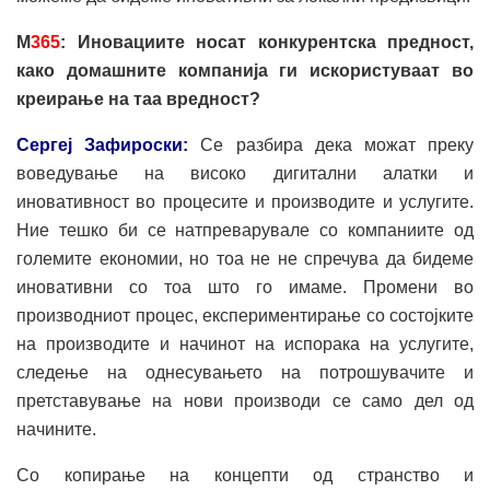
М
365
: Иновациите носат конкурентска предност,
како домашните компанија ги искористуваат во
креирање на таа вредност?
Сергеј Зафироски:
Се разбира дека можат преку
воведување на високо дигитални алатки и
иновативност во процесите и производите и услугите.
Ние тешко би се натпреварувале со компаниите од
големите економии, но тоа не не спречува да бидеме
иновативни со тоа што го имаме. Промени во
производниот процес, експериментирање со состојките
на производите и начинот на испорака на услугите,
следење на однесувањето на потрошувачите и
претставување на нови производи се само дел од
начините.
Со копирање на концепти од странство и