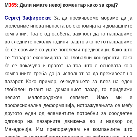
М
365
: Дали имате некој коментар како за крај?
Сергеј Зафироски:
За да преживееме мораме да ја
зголемиме иновативноста во економијата и домашните
компании. Тоа е од особена важност да го направиме
во следните неколку години, зашто ако не го направиме
ќе се соочиме со уште поголеми предизвици. Како што
се “отвара” економијата за глобални конкуренти, така
ќе се покачува и прагот на тоа што е основата која
компаниите треба да ја исполнат за да преживеат на
пазарот. Како пример, очекувањето за влез на еден
глобален гигант на домашниот пазар, го придвижи
целиот малопродажен сегмент. Иако ми е
професионална деформација, истражувањата се меѓу
другото еден од елементите потребни за соодветен
одговор на пазарните движења во и надвор од
Македонија. Им препорачувам на компаниите што