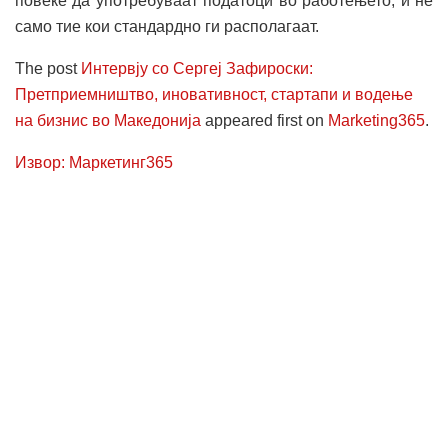
повеќе да употребуваат податоци во работењето, и не
само тие кои стандардно ги располагаат.
The post
Интервју со Сергеј Зафироски:
Претприемништво, иновативност, стартапи и водење
на бизнис во Македонија
appeared first on
Marketing365
.
Извор: Маркетинг365