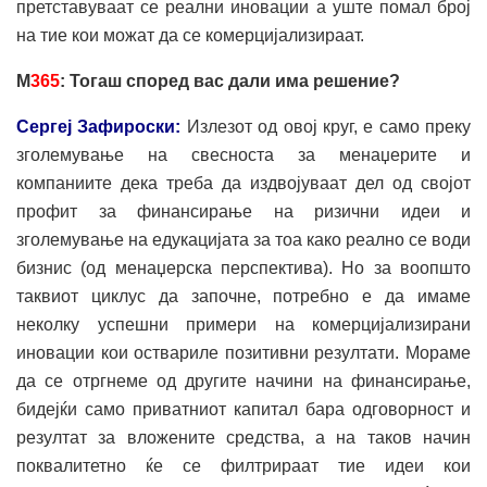
претставуваат се реални иновации а уште помал број
на тие кои можат да се комерцијализираат.
М
365
: Тогаш според вас дали има решение?
Сергеј Зафироски:
Излезот од овој круг, е само преку
зголемување на свесноста за менаџерите и
компаниите дека треба да издвојуваат дел од својот
профит за финансирање на ризични идеи и
зголемување на едукацијата за тоа како реално се води
бизнис (од менаџерска перспектива). Но за воопшто
таквиот циклус да започне, потребно е да имаме
неколку успешни примери на комерцијализирани
иновации кои оствариле позитивни резултати. Мораме
да се отргнеме од другите начини на финансирање,
бидејќи само приватниот капитал бара одговорност и
резултат за вложените средства, а на таков начин
поквалитетно ќе се филтрираат тие идеи кои