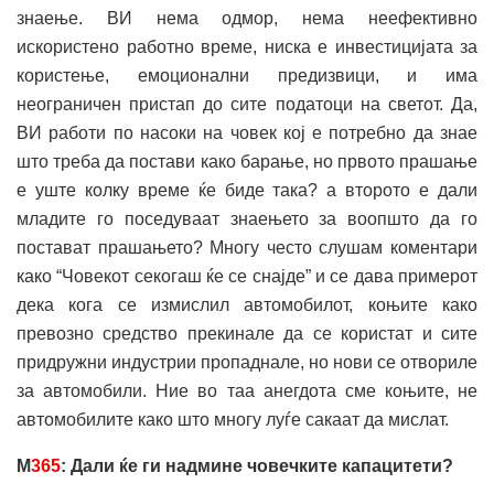
знаење. ВИ нема одмор, нема неефективно
искористено работно време, ниска е инвестицијата за
користење, емоционални предизвици, и има
неограничен пристап до сите податоци на светот. Да,
ВИ работи по насоки на човек кој е потребно да знае
што треба да постави како барање, но првото прашање
е уште колку време ќе биде така? а второто е дали
младите го поседуваат знаењето за воопшто да го
постават прашањето? Многу често слушам коментари
како “Човекот секогаш ќе се снајде” и се дава примерот
дека кога се измислил автомобилот, коњите како
превозно средство прекинале да се користат и сите
придружни индустрии пропаднале, но нови се отвориле
за автомобили. Ние во таа анегдота сме коњите, не
автомобилите како што многу луѓе сакаат да мислат.
М
365
: Дали ќе ги надмине човечките капацитети?