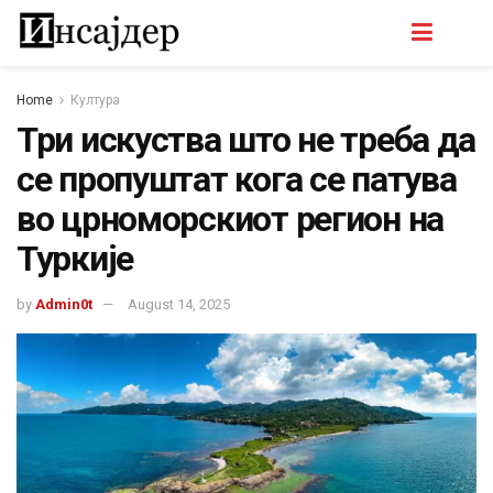
Home
Култура
Три искуства што не треба да
се пропуштат кога се патува
во црноморскиот регион на
Туркије
by
Admin0t
August 14, 2025