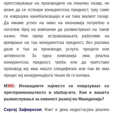
претставување на производите на локален пазар, не
може да се оствари конкурентска предност, туку само
се извршува канибализација и на така малиот пазар.
Да имаме успех на ниво на економија потребно е
поголем број на компании да размислуваат на таков
начин. Ние преку истражувањата работиме на
креирање на таа конкурентска предност, без разлика
дали е таа за производи, услуги, процеси или
активности. За една компанија има реална
конкурентска предност, треба или да претстави
производ кој има нешто специфично или пак ќе има
процес кој конкуренцијата тешко ќе го копира.
М
365
: Иновациите најчесто се поврзуваат со
претприемништвото и startup-ите. Кои е вашето
размислување за нивниот развој во Македонија?
Сергеј Зафироски:
Факт е дека недостасува реално