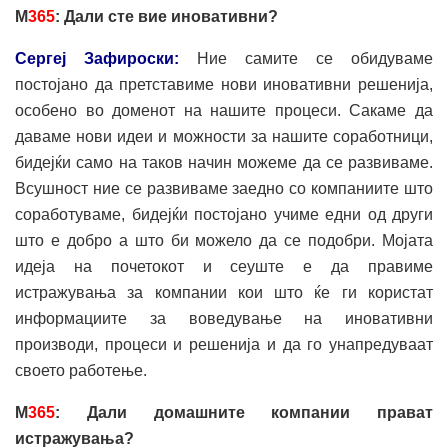
М
365
: Дали сте вие иновативни?
Сергеј Зафироски:
Ние самите се обидуваме
постојано да претставиме нови иновативни решенија,
особено во доменот на нашите процеси. Сакаме да
даваме нови идеи и можности за нашите соработници,
бидејќи само на таков начин можеме да се развиваме.
Всушност ние се развиваме заедно со компаниите што
соработуваме, бидејќи постојано учиме едни од други
што е добро а што би можело да се подобри. Мојата
идеја на почетокот и сеуште е да правиме
истражувања за компании кои што ќе ги користат
информациите за воведување на иновативни
производи, процеси и решенија и да го унапредуваат
своето работење.
М
365
: Дали домашните компании прават
истражувања?