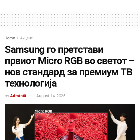
Home
Акцент
Samsung го претстави
првиот Micro RGB во светот –
нов стандард за премиум ТВ
технологија
by
Admin0t
August 14, 2025