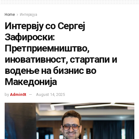
Home
Интервјуа
Интервју со Сергеј
Зафироски:
Претприемништво,
иновативност, стартапи и
водење на бизнис во
Македонија
by
Admin0t
August 14, 2025