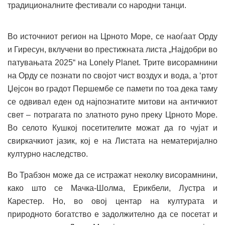
традиционалните фестивали со народни танци.
Во источниот регион на Црното Море, се наоѓаат Орду
и Гиресун, вклучени во престижната листа „Најдобри во
патувањата 2025“ на Lonely Planet. Трите висорамнини
на Орду се познати по својот чист воздух и вода, а ‘ртот
Џејсон во градот Першембе се памети по тоа дека таму
се одвивал еден од најпознатите митови на античкиот
свет – потрагата по златното руно преку Црното Море.
Во селото Кушкој посетителите можат да го чујат и
свиркачкиот јазик, кој е на Листата на нематеријално
културно наследство.
Во Трабзон може да се истражат неколку висорамнини,
како што се Мачка-Шолма, Ерикбели, Лустра и
Карестер. Но, во овој центар на културата и
природното богатство е задолжително да се посетат и