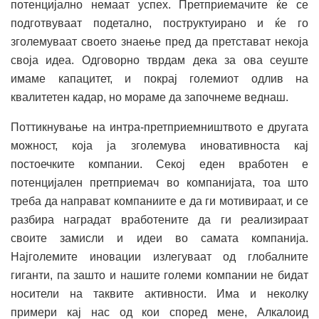
потенцијално немаат успех. Претприемачите ќе се
подготвуваат подетално, поструктуирано и ќе го
зголемуваат своето знаење пред да претстават некоја
своја идеа. Одговорно тврдам дека за ова сеуште
имаме капацитет, и покрај големиот одлив на
квалитетен кадар, но мораме да започнеме веднаш.
Поттикнување на интра-претприемништвото е другата
можност, која ја зголемува иновативноста кај
постоечките компании. Секој еден вработен е
потенцијален претприемач во компанијата, тоа што
треба да направат компаниите е да ги мотивираат, и се
разбира наградат вработените да ги реализираат
своите замисли и идеи во самата компанија.
Најголемите иновации излегуваат од глобалните
гиганти, па зашто и нашите големи компании не бидат
носители на таквите активности. Има и неколку
примери кај нас од кои според мене, Алкалоид