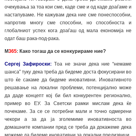
очекувања за тоа кои сме, каде сме и од каде доаѓаме и
настапуваме. Не кажувам дека ние сме понеспособни,
напротив многу сме способни, но способноста и
глобалниот успех кога доаѓаш од мала економија не
одат баш рака-под-рака.
М
365
: Како тогаш да се конкурираме ние?
Сергеј Зафироски:
Тоа не значи дека ние “немаме
шанса” туку дека треба да бидеме доста фокусирани во
што ќе сакаме да бидеме иновативни. Иновативното
решавање на локални проблеми, потенцијално може
да даде концепт кој би бил конкурентен регионално,
пример во ЕУ. За Светски рамки мислам дека ќе
почекаме. За се се потребни мали и точно одмерени
чекори а за да ја зголемиме иновативноста во
домашните компании пред се треба да докажеме дека
можеме да бидеме иновативни за локални предизвици.