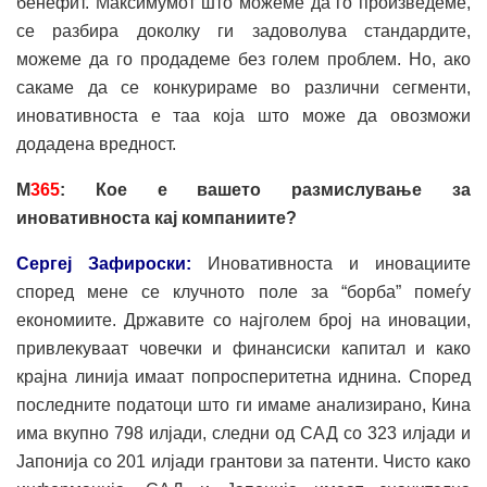
бенефит. Максимумот што можеме да го произведеме,
се разбира доколку ги задоволува стандардите,
можеме да го продадеме без голем проблем. Но, ако
сакаме да се конкурираме во различни сегменти,
иновативноста е таа која што може да овозможи
додадена вредност.
М
365
: Кое е вашето размислување за
иновативноста кај компаниите?
Сергеј Зафироски:
Иновативноста и иновациите
според мене се клучното поле за “борба” помеѓу
економиите. Државите со најголем број на иновации,
привлекуваат човечки и финансиски капитал и како
крајна линија имаат попросперитетна иднина. Според
последните податоци што ги имаме анализирано, Кина
има вкупно 798 илјади, следни од САД со 323 илјади и
Јапонија со 201 илјади грантови за патенти. Чисто како