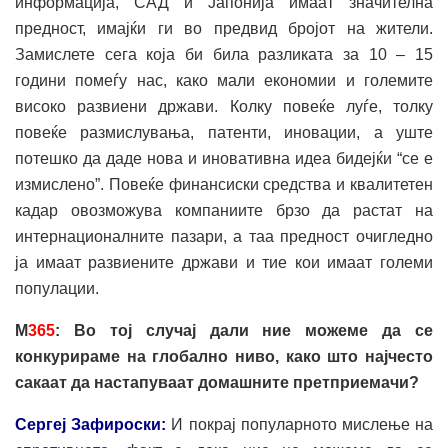
информација, САД и Јапонија имаат значителна
предност, имајќи ги во предвид бројот на жители.
Замислете сега која би била разликата за 10 – 15
години помеѓу нас, како мали економии и големите
високо развиени држави. Колку повеќе луѓе, толку
повеќе размислувања, патенти, иновации, а уште
потешко да даде нова и иновативна идеа бидејќи “се е
измислено”. Повеќе финансиски средства и квалитетен
кадар овозможува компаниите брзо да растат на
интернационалните пазари, а таа предност очигледно
ја имаат развиените држави и тие кои имаат големи
популации.
М
365
: Во тој случај дали ние можеме да се
конкурираме на глобално ниво, како што најчесто
сакаат да настапуваат домашните претприемачи?
Сергеј Зафироски:
И покрај популарното мислење на