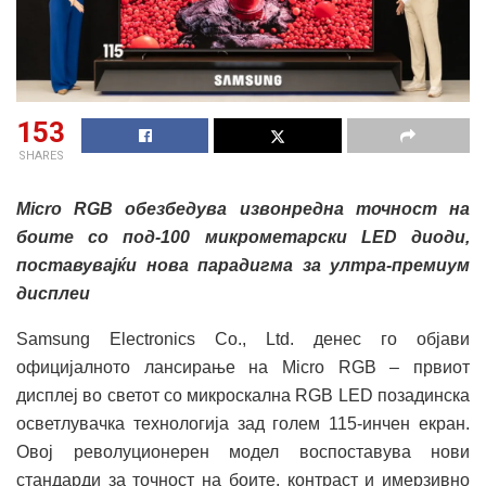
153
SHARES
Micro RGB обезбедува извонредна точност на
боите со под-100 микрометарски LED диоди,
поставувајќи нова парадигма за ултра-премиум
дисплеи
Samsung Electronics Co., Ltd. денес го објави
официјалното лансирање на Micro RGB – првиот
дисплеј во светот со микроскална RGB LED позадинска
осветлувачка технологија зад голем 115-инчен екран.
Овој револуционерен модел воспоставува нови
стандарди за точност на боите, контраст и имерзивно