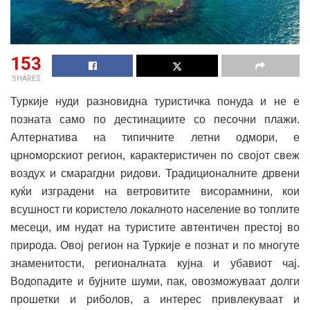
153
SHARES
Туркије нуди разновидна туристичка понуда и не е
позната само по дестинациите со песочни плажи.
Алтернатива на типичните летни одмори, е
црноморскиот регион, карактеристичен по својот свеж
воздух и смарагдни ридови. Традиционалните дрвени
куќи изградени на ветровитите висорамнини, кои
всушност ги користело локалното население во топлите
месеци, им нудат на туристите автентичен престој во
природа. Овој регион на Туркије е познат и по многуте
знаменитости, регионалната кујна и убавиот чај.
Водопадите и бујните шуми, пак, овозможуваат долги
прошетки и риболов, а интерес привлекуваат и