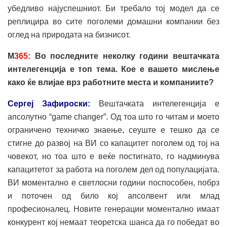
убедливо најуспешниот. Би требало тој модел да се
реплицира во сите поголеми домашни компании без
оглед на природата на бизнисот.
М
365
: Во последните неколку години вештачката
интелегенција е топ тема. Кое е вашето мислење
како ќе влијае врз работните места и компаниите?
Сергеј Зафироски:
Вештачката интелегенција е
апсолутно “game changer”. Од тоа што го читам и моето
ограничено техничко знаење, сеуште е тешко да се
стигне до развој на ВИ со капацитет поголем од тој на
човекот, но тоа што е веќе постигнато, го надминува
капацитетот за работа на поголем дел од популацијата.
ВИ моментално е светлосни години поспособен, побрз
и поточен од било кој апсолвент или млад
професионалец. Новите генерации моментално имаат
конкурент кој немаат теоретска шанса да го победат во