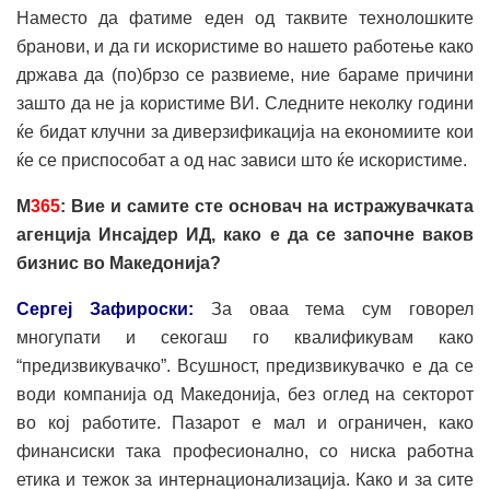
Наместо да фатиме еден од таквите технолошките
бранови, и да ги искористиме во нашето работење како
држава да (по)брзо се развиеме, ние бараме причини
зашто да не ја користиме ВИ. Следните неколку години
ќе бидат клучни за диверзификација на економиите кои
ќе се приспособат а од нас зависи што ќе искористиме.
М
365
: Вие и самите сте основач на истражувачката
агенција Инсајдер ИД, како е да се започне ваков
бизнис во Македонија?
Сергеј Зафироски:
За оваа тема сум говорел
многупати и секогаш го квалификувам како
“предизвикувачко”. Всушност, предизвикувачко е да се
води компанија од Македонија, без оглед на секторот
во кој работите. Пазарот е мал и ограничен, како
финансиски така професионално, со ниска работна
етика и тежок за интернационализација. Како и за сите