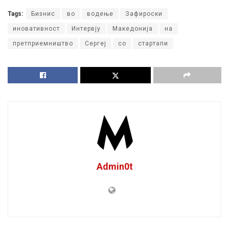
Tags:
Бизнис
во
водење
Зафироски
иновативност
Интервју
Македонија
на
претприемништво
Сергеј
со
стартапи
Admin0t