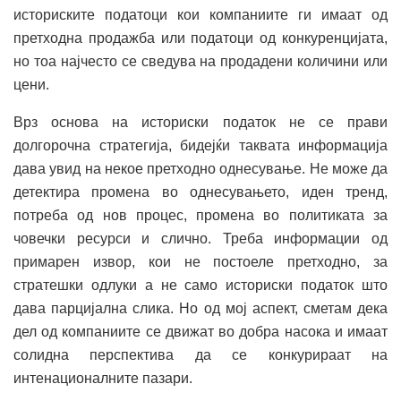
историските податоци кои компаниите ги имаат од
претходна продажба или податоци од конкуренцијата,
но тоа најчесто се сведува на продадени количини или
цени.
Врз основа на историски податок не се прави
долгорочна стратегија, бидејќи таквата информација
дава увид на некое претходно однесување. Не може да
детектира промена во однесувањето, иден тренд,
потреба од нов процес, промена во политиката за
човечки ресурси и слично. Треба информации од
примарен извор, кои не постоеле претходно, за
стратешки одлуки а не само историски податок што
дава парцијална слика. Но од мој аспект, сметам дека
дел од компаниите се движат во добра насока и имаат
солидна перспектива да се конкурираат на
интенационалните пазари.