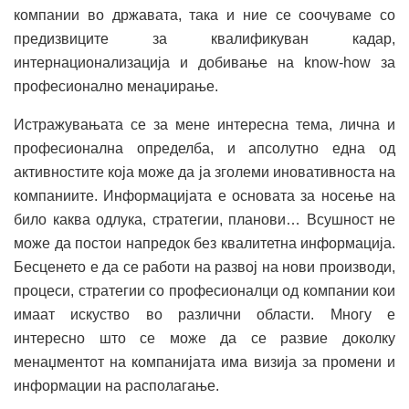
компании во државата, така и ние се соочуваме со
предизвиците за квалификуван кадар,
интернационализација и добивање на know-how за
професионално менаџирање.
Истражувањата се за мене интересна тема, лична и
професионална определба, и апсолутно една од
активностите која може да ја зголеми иновативноста на
компаниите. Информацијата е основата за носење на
било каква одлука, стратегии, планови… Всушност не
може да постои напредок без квалитетна информација.
Бесценето е да се работи на развој на нови производи,
процеси, стратегии со професионалци од компании кои
имаат искуство во различни области. Многу е
интересно што се може да се развие доколку
менаџментот на компанијата има визија за промени и
информации на располагање.