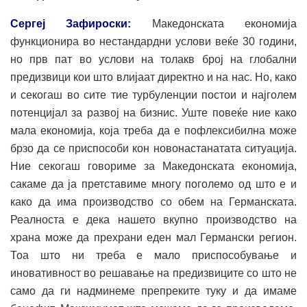
Сергеј Зафироски:
Македонската економија
функционира во нестандардни услови веќе 30 години,
но прв пат во услови на толакв број на глобални
предизвици кои што влијаат директно и на нас. Но, како
и секогаш во сите тие турбуленции постои и најголем
потенцијал за развој на бизнис. Уште повеќе ние како
мала економија, која треба да е пофлексибилна може
брзо да се приспособи кон новонастанатата ситуација.
Ние секогаш говориме за Македонската економија,
сакаме да ја претставиме многу поголемо од што е и
како да има производство со обем на Германската.
Реалноста е дека нашето вкупно производство на
храна може да прехрани еден мал Германски регион.
Тоа што ни треба е мало приспособување и
иновативност во решавање на предизвиците со што не
само да ги надминеме препреките туку и да имаме