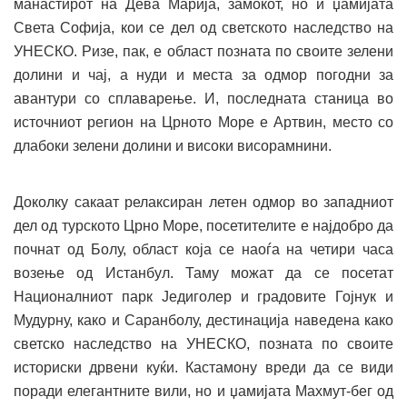
манастирот на Дева Марија, замокот, но и џамијата
Света Софија, кои се дел од светското наследство на
УНЕСКО. Ризе, пак, е област позната по своите зелени
долини и чај, а нуди и места за одмор погодни за
авантури со сплаварење. И, последната станица во
источниот регион на Црното Море е Артвин, место со
длабоки зелени долини и високи висорамнини.
Доколку сакаат релаксиран летен одмор во западниот
дел од турското Црно Море, посетителите е најдобро да
почнат од Болу, област која се наоѓа на четири часа
возење од Истанбул. Таму можат да се посетат
Националниот парк Једиголер и градовите Гојнук и
Мудурну, како и Саранболу, дестинација наведена како
светско наследство на УНЕСКО, позната по своите
историски дрвени куќи. Кастамону вреди да се види
поради елегантните вили, но и џамијата Махмут-бег од